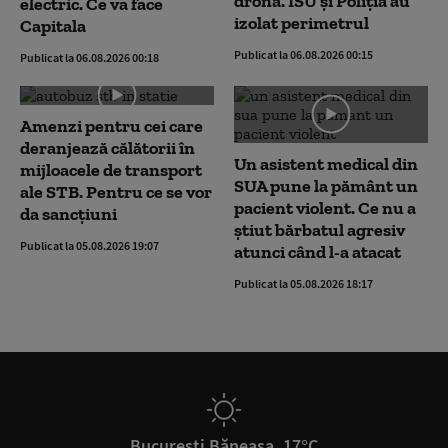
dronă. ISU și Poliția au
electric. Ce va face
izolat perimetrul
Capitala
Publicat la 06.08.2026 00:15
Publicat la 06.08.2026 00:18
Amenzi pentru cei care
deranjează călătorii în
Un asistent medical din
mijloacele de transport
SUA pune la pământ un
ale STB. Pentru ce se vor
pacient violent. Ce nu a
da sancțiuni
știut bărbatul agresiv
Publicat la 05.08.2026 19:07
atunci când l-a atacat
Publicat la 05.08.2026 18:17
București Băneasa, 17°C