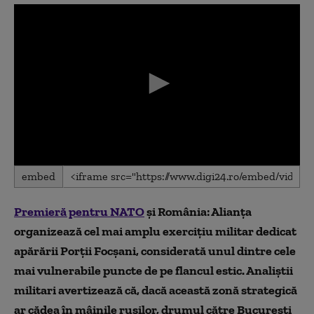
0
embed
seconds
of
0
Premieră pentru NATO
și România: Alianța
seconds
organizează cel mai amplu exercițiu militar dedicat
apărării Porții Focșani, considerată unul dintre cele
mai vulnerabile puncte de pe flancul estic. Analiștii
militari avertizează că, dacă această zonă strategică
ar cădea în mâinile rușilor, drumul către București