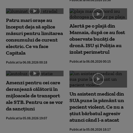
Patru mari orașe au
Alertă pe o plajă din
început deja să aplice
Mamaia, după ce au fost
măsuri pentru limitarea
observate bucăți de
consumului de curent
dronă. ISU și Poliția au
electric. Ce va face
izolat perimetrul
Capitala
Publicat la 06.08.2026 00:15
Publicat la 06.08.2026 00:18
Amenzi pentru cei care
deranjează călătorii în
Un asistent medical din
mijloacele de transport
SUA pune la pământ un
ale STB. Pentru ce se vor
pacient violent. Ce nu a
da sancțiuni
știut bărbatul agresiv
Publicat la 05.08.2026 19:07
atunci când l-a atacat
Publicat la 05.08.2026 18:17