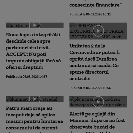
consecințe financiare”
Publicat la 06.08.2026 16:32
Noua lege a integrității
deschide calea spre
Unitatea 2 de la
parteneriatul civil.
Cernavodă ar putea fi
ACCEPT: Nu poți
oprită dacă Dunărea
impune obligații fără să
continuă să scadă. Ce
oferi și drepturi
spune directorul
Publicat la 06.08.2026 14:57
centralei
Publicat la 06.08.2026 10:56
Patru mari orașe au
Alertă pe o plajă din
început deja să aplice
Mamaia, după ce au fost
măsuri pentru limitarea
observate bucăți de
consumului de curent