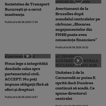
Societatea de Transport
Avertisment de la
București și-a cerut
Bruxelles după
insolvența
scandalul centralelor pe
Publicat la 06.08.2026 17:34
cărbune: „Blocarea
angajamentelor din
PNRR poate avea
consecințe financiare”
Publicat la 06.08.2026 16:32
Noua lege a integrității
deschide calea spre
Unitatea 2 de la
parteneriatul civil.
Cernavodă ar putea fi
ACCEPT: Nu poți
oprită dacă Dunărea
impune obligații fără să
continuă să scadă. Ce
oferi și drepturi
spune directorul
Publicat la 06.08.2026 14:57
centralei
Publicat la 06.08.2026 10:56