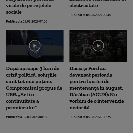
virale de pe rețelele
electricitate
sociale
Publicat la 05.08.2026 00:34
Publicat la 05.08.2026 07:00
După aproape 3 luni de
Dacia și Ford au
criză politică, soluțiile
devansat perioada
sunt tot mai puține.
pentru lucrări de
Compromisul propus de
mentenanță în august.
USR. „Ar fi o
Dărăban (ACUE): Nu
continuitate a
vorbim de o intervenție
premierului”
nedorită
Publicat la 05.08.2026 00:32
Publicat la 05.08.2026 00:25