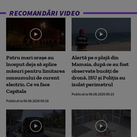
2
minutes,
RECOMANDĂRI VIDEO
21
seconds
Patru mari orașe au
Alertă pe o plajă din
început deja să aplice
Mamaia, după ce au fost
măsuri pentru limitarea
observate bucăți de
consumului de curent
dronă. ISU și Poliția au
electric. Ce va face
izolat perimetrul
Capitala
Publicat la 06.08.2026 00:15
Publicat la 06.08.2026 00:18