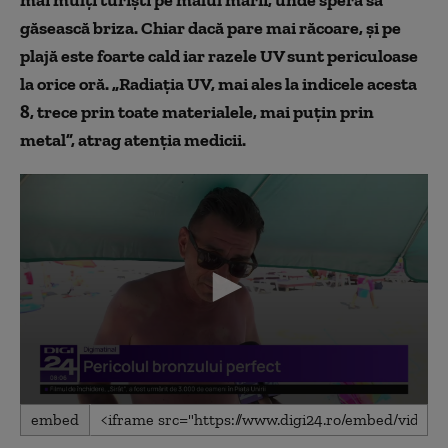
mai mulți turiști pe malul mării, unde speră să
găsească briza. Chiar dacă pare mai răcoare, și pe
plajă este foarte cald iar razele UV sunt periculoase
la orice oră. „Radiația UV, mai ales la indicele acesta
8, trece prin toate materialele, mai puțin prin
metal”, atrag atenția medicii.
0
embed
seconds
of