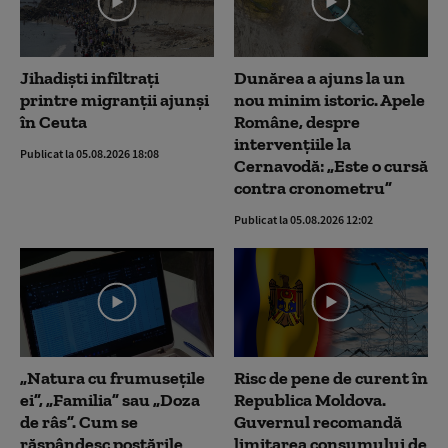
Jihadiști infiltrați
Dunărea a ajuns la un
printre migranții ajunși
nou minim istoric. Apele
în Ceuta
Române, despre
intervențiile la
Publicat la 05.08.2026 18:08
Cernavodă: „Este o cursă
contra cronometru”
Publicat la 05.08.2026 12:02
„Natura cu frumusețile
Risc de pene de curent în
ei”, „Familia” sau „Doza
Republica Moldova.
de râs”. Cum se
Guvernul recomandă
răspândesc postările
limitarea consumului de