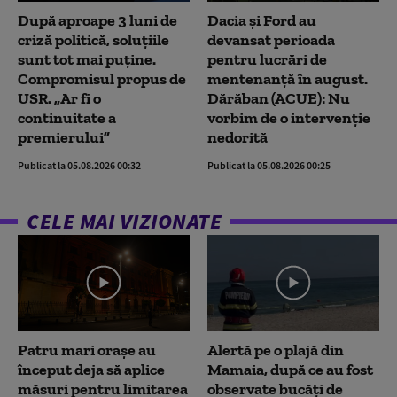
După aproape 3 luni de
Dacia și Ford au
criză politică, soluțiile
devansat perioada
sunt tot mai puține.
pentru lucrări de
Compromisul propus de
mentenanță în august.
USR. „Ar fi o
Dărăban (ACUE): Nu
continuitate a
vorbim de o intervenție
premierului”
nedorită
Publicat la 05.08.2026 00:32
Publicat la 05.08.2026 00:25
CELE MAI VIZIONATE
Patru mari orașe au
Alertă pe o plajă din
început deja să aplice
Mamaia, după ce au fost
măsuri pentru limitarea
observate bucăți de