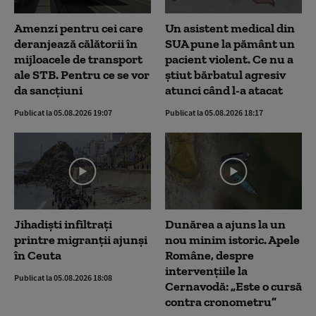
Amenzi pentru cei care
Un asistent medical din
deranjează călătorii în
SUA pune la pământ un
mijloacele de transport
pacient violent. Ce nu a
ale STB. Pentru ce se vor
știut bărbatul agresiv
da sancțiuni
atunci când l-a atacat
Publicat la 05.08.2026 19:07
Publicat la 05.08.2026 18:17
Jihadiști infiltrați
Dunărea a ajuns la un
printre migranții ajunși
nou minim istoric. Apele
în Ceuta
Române, despre
intervențiile la
Publicat la 05.08.2026 18:08
Cernavodă: „Este o cursă
contra cronometru”