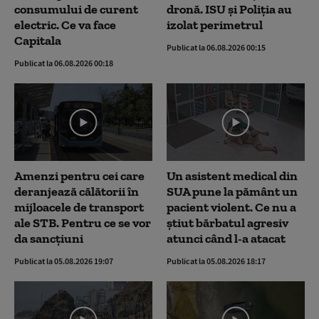
consumului de curent
dronă. ISU și Poliția au
electric. Ce va face
izolat perimetrul
Capitala
Publicat la 06.08.2026 00:15
Publicat la 06.08.2026 00:18
Amenzi pentru cei care
Un asistent medical din
deranjează călătorii în
SUA pune la pământ un
mijloacele de transport
pacient violent. Ce nu a
ale STB. Pentru ce se vor
știut bărbatul agresiv
da sancțiuni
atunci când l-a atacat
Publicat la 05.08.2026 19:07
Publicat la 05.08.2026 18:17