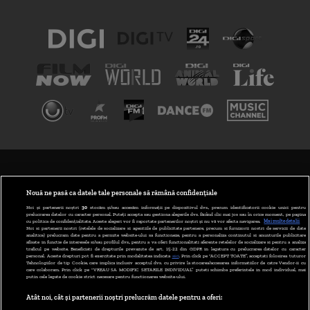
TERMENI ȘI CONDIȚII
POLITICA DE CONFIDENȚIALITATE
Nouă ne pasă ca datele tale personale să rămână confidențiale
Noi și partenerii noștri
30
stocăm și/sau accesăm informații pe dispozitivul dvs., precum identificatorii cookie unici pentru
prelucrarea datelor cu caracter personal. Puteți accepta sau gestiona alegerile dvs. făcând clic mai jos sau în orice moment, pe pagina
ABONARE DIGI TV
cu politica de confidențialitate. Aceste alegeri vor fi raportate partenerilor noștri și nu vă vor afecta navigarea.
Mai multe detalii
Noi si partenerii nostri (retelele de socializare si agentiile de publicitate partenere, precum si furnizorii nostri de servicii de date
analitice) prelucram date pentru a permite website-ului sa functioneze, pentru a personaliza continutul si anunturile publicitare
GESTIONAȚI PREFERINȚELE
afisate in functie de interesele si/sau profilul dvs., pentru a va oferi functionalitati aferente retelelor de socializare si pentru a analiza
traficul pe website. Beneficiati de drepturile prevazute de art. 15-22 din GDPR in legatura cu prelucrarea datelor cu caracter
personal. Aceste drepturi pot fi exercitate prin modalitatea indicata
aici
. Prin click pe “ACCEPT TOATE”, acceptati folosirea tuturor
CODUL DIGI24
Tehnologiilor de tip Cookie, care implica inclusiv acceptul dvs. cu privire la stocarea/accesarea informatiilor de catre Vendor-ii cu
care colaboram. Prin click pe “VREAU SA MODIFIC SETARILE INDIVIDUAL” puteti schimba preferintele in mod individual, mai
putin cele legate de cookie strict necesare pentru functionarea website-ului.
CAMERE WEB
Atât noi, cât și partenerii noștri prelucrăm datele pentru a oferi:
CONTACT/INFO