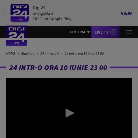
Digi24
VIEW
m.digi24.ro
FREE - In Google Play
LIVE TV
LIVE FM
HOME
Emisiuni
24 într-o oră
24 intr-o ora 10 iunie 23 00
24 INTR-O ORA 10 IUNIE 23 00