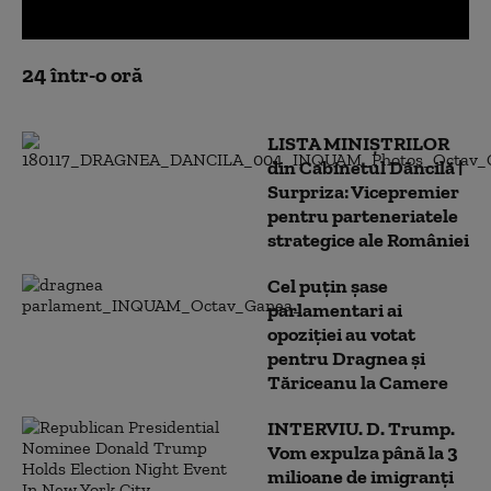
0
seconds
24 într-o oră
of
0
seconds
LISTA MINIȘTRILOR
din Cabinetul Dăncilă |
Surpriza: Vicepremier
pentru parteneriatele
strategice ale României
Cel puţin şase
parlamentari ai
opoziţiei au votat
pentru Dragnea şi
Tăriceanu la Camere
INTERVIU. D. Trump.
Vom expulza până la 3
milioane de imigranți