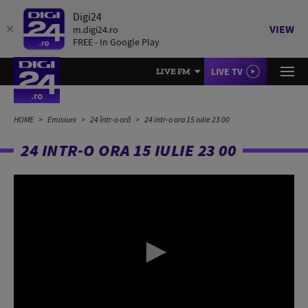
Digi24
VIEW
m.digi24.ro
FREE - In Google Play
LIVE TV
LIVE FM
HOME
Emisiuni
24 într-o oră
24 intr-o ora 15 iulie 23 00
24 INTR-O ORA 15 IULIE 23 00