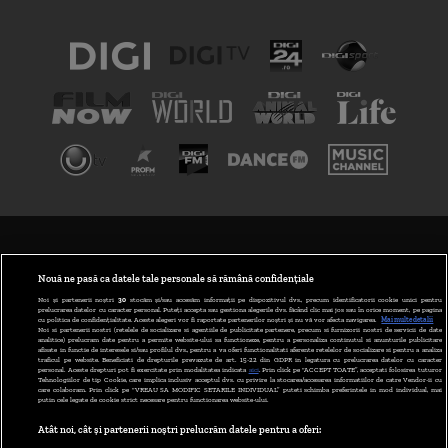
TERMENI ȘI CONDIȚII
POLITICA DE CONFIDENȚIALITATE
Nouă ne pasă ca datele tale personale să rămână confidențiale
Noi și partenerii noștri
30
stocăm și/sau accesăm informații pe dispozitivul dvs., precum identificatorii cookie unici pentru
prelucrarea datelor cu caracter personal. Puteți accepta sau gestiona alegerile dvs. făcând clic mai jos sau în orice moment, pe pagina
ABONARE DIGI TV
cu politica de confidențialitate. Aceste alegeri vor fi raportate partenerilor noștri și nu vă vor afecta navigarea.
Mai multe detalii
Noi si partenerii nostri (retelele de socializare si agentiile de publicitate partenere, precum si furnizorii nostri de servicii de date
analitice) prelucram date pentru a permite website-ului sa functioneze, pentru a personaliza continutul si anunturile publicitare
GESTIONAȚI PREFERINȚELE
afisate in functie de interesele si/sau profilul dvs., pentru a va oferi functionalitati aferente retelelor de socializare si pentru a analiza
traficul pe website. Beneficiati de drepturile prevazute de art. 15-22 din GDPR in legatura cu prelucrarea datelor cu caracter
personal. Aceste drepturi pot fi exercitate prin modalitatea indicata
aici
. Prin click pe “ACCEPT TOATE”, acceptati folosirea tuturor
CODUL DIGI24
Tehnologiilor de tip Cookie, care implica inclusiv acceptul dvs. cu privire la stocarea/accesarea informatiilor de catre Vendor-ii cu
care colaboram. Prin click pe “VREAU SA MODIFIC SETARILE INDIVIDUAL” puteti schimba preferintele in mod individual, mai
putin cele legate de cookie strict necesare pentru functionarea website-ului.
CAMERE WEB
Atât noi, cât și partenerii noștri prelucrăm datele pentru a oferi:
CONTACT/INFO