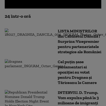
0
seconds
24 într-o oră
of
0
seconds
LISTA MINIȘTRILOR
din Cabinetul Dăncilă |
Surpriza: Vicepremier
pentru parteneriatele
strategice ale României
Cel puţin şase
parlamentari ai
opoziţiei au votat
pentru Dragnea şi
Tăriceanu la Camere
INTERVIU. D. Trump.
Vom expulza până la 3
milioane de imigranți