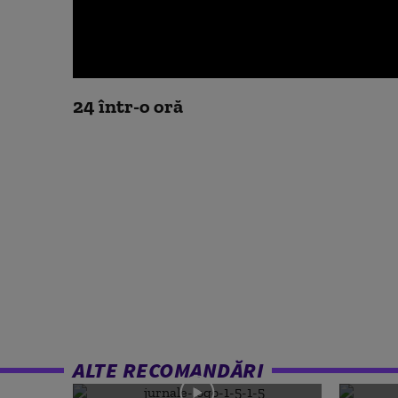
0
seconds
24 într-o oră
of
0
seconds
Volume
90%
ALTE RECOMANDĂRI