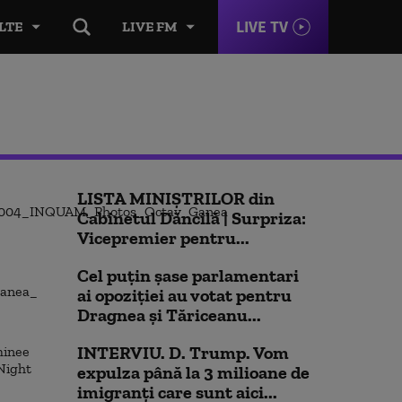
LIVE TV
LTE
LIVE FM
LISTA MINIȘTRILOR din
Cabinetul Dăncilă | Surpriza:
Vicepremier pentru...
Cel puţin şase parlamentari
ai opoziţiei au votat pentru
Dragnea şi Tăriceanu...
INTERVIU. D. Trump. Vom
expulza până la 3 milioane de
imigranți care sunt aici...