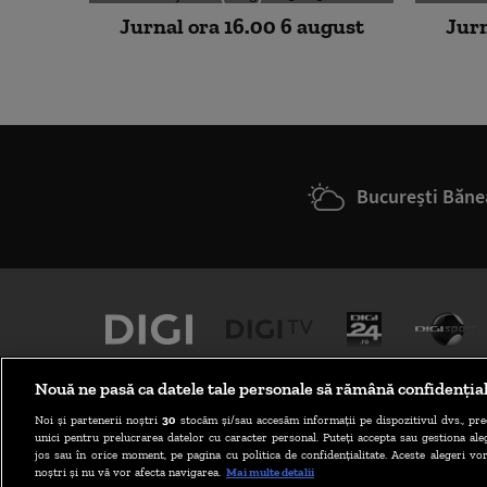
Jurnal ora 16.00 6 august
Jurn
București Băne
Nouă ne pasă ca datele tale personale să rămână confidenția
Noi și partenerii noștri
30
stocăm și/sau accesăm informații pe dispozitivul dvs., pre
unici pentru prelucrarea datelor cu caracter personal. Puteți accepta sau gestiona aleg
jos sau în orice moment, pe pagina cu politica de confidențialitate. Aceste alegeri vor
noștri și nu vă vor afecta navigarea.
Mai multe detalii