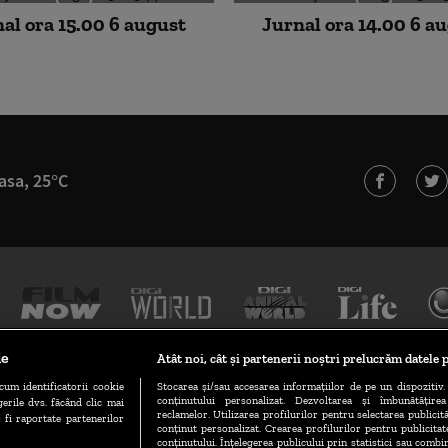
al ora 15.00 6 august
Jurnal ora 14.00 6 a
asa, 25°C
le
Atât noi, cât și partenerii noștri prelucrăm datele p
cum identificatorii cookie
Stocarea și/sau accesarea informațiilor de pe un dispozitiv. 
conținutului personalizat. Dezvoltarea și îmbunătățire
erile dvs. făcând clic mai
TERMENI ȘI CONDIȚII
POLITICA DE CONFIDENȚIALITATE
reclamelor. Utilizarea profilurilor pentru selectarea publicită
 fi raportate partenerilor
conținut personalizat. Crearea profilurilor pentru publicita
conținutului. Înțelegerea publicului prin statistici sau combin