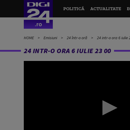
POLITICĂ
ACTUALITATE
E
HOME
Emisiuni
24 într-o oră
24 intr-o ora 6 iulie
24 INTR-O ORA 6 IULIE 23 00