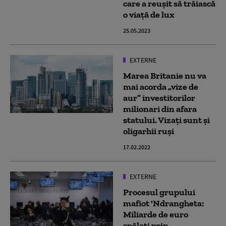
care a reușit să trăiască
o viață de lux
25.05.2023
EXTERNE
Marea Britanie nu va
mai acorda „vize de
aur” investitorilor
milionari din afara
statului. Vizați sunt și
oligarhii ruși
17.02.2022
EXTERNE
Procesul grupului
mafiot 'Ndrangheta:
Miliarde de euro
spălați prin