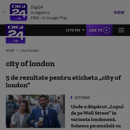
Digi24
VIEW
m.digi24.ro
FREE - In Google Play
LIVE TV
LIVE FM
HOME
City of london
city of london
5 de rezultate pentru eticheta
city of
london
EXTERNE
Unde a dispărut „Lupul
de pe Wall Street” în
varianta londoneză.
Schema piramidală cu