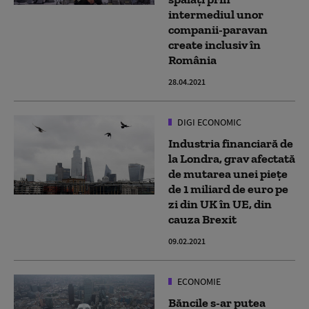
intermediul unor
companii-paravan
create inclusiv în
România
28.04.2021
DIGI ECONOMIC
Industria financiară de
la Londra, grav afectată
de mutarea unei piețe
de 1 miliard de euro pe
zi din UK în UE, din
cauza Brexit
09.02.2021
ECONOMIE
Băncile s-ar putea