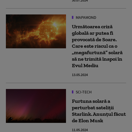
30.07.2024
MAPAMOND
Următoarea criză
globală ar putea fi
provocată de Soare.
Care este riscul ca o
„megafurtună” solară
să ne trimită înapoi în
Evul Mediu
13.05.2024
SCI-TECH
Furtuna solară a
perturbat sateliții
Starlink. Anunțul făcut
de Elon Musk
11.05.2024