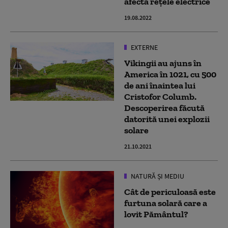
afecta rețele electrice
19.08.2022
EXTERNE
Vikingii au ajuns în
America în 1021, cu 500
de ani înaintea lui
Cristofor Columb.
Descoperirea făcută
datorită unei explozii
solare
21.10.2021
NATURĂ ȘI MEDIU
Cât de periculoasă este
furtuna solară care a
lovit Pământul?