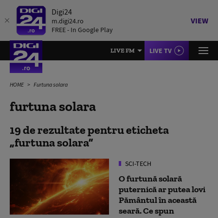
Digi24
VIEW
m.digi24.ro
FREE - In Google Play
LIVE TV
LIVE FM
HOME
Furtuna solara
furtuna solara
19 de rezultate pentru eticheta
furtuna solara
SCI-TECH
O furtună solară
puternică ar putea lovi
Pământul în această
seară. Ce spun