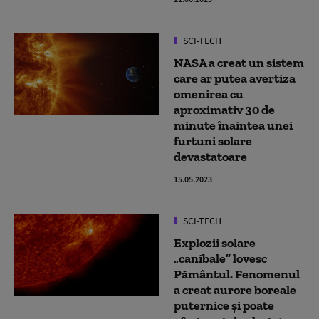
SCI-TECH
NASA a creat un sistem
care ar putea avertiza
omenirea cu
aproximativ 30 de
minute înaintea unei
furtuni solare
devastatoare
15.05.2023
SCI-TECH
Explozii solare
„canibale” lovesc
Pământul. Fenomenul
a creat aurore boreale
puternice și poate