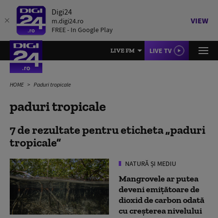
Digi24
VIEW
m.digi24.ro
FREE - In Google Play
LIVE TV
LIVE FM
HOME
Paduri tropicale
paduri tropicale
7 de rezultate pentru eticheta
paduri
tropicale
NATURĂ ȘI MEDIU
Mangrovele ar putea
deveni emiţătoare de
dioxid de carbon odată
cu creşterea nivelului