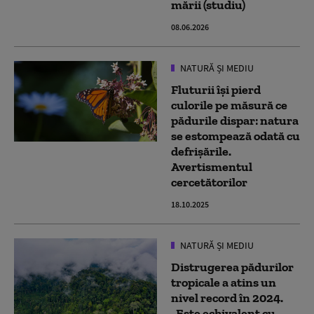
mării (studiu)
08.06.2026
NATURĂ ȘI MEDIU
Fluturii își pierd
culorile pe măsură ce
pădurile dispar: natura
se estompează odată cu
defrișările.
Avertismentul
cercetătorilor
18.10.2025
NATURĂ ȘI MEDIU
Distrugerea pădurilor
tropicale a atins un
nivel record în 2024.
„Este echivalent cu