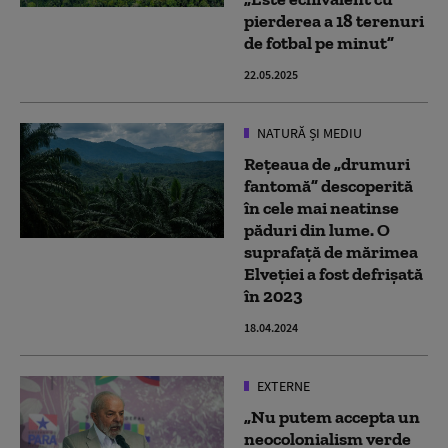
pierderea a 18 terenuri
de fotbal pe minut”
22.05.2025
NATURĂ ȘI MEDIU
Rețeaua de „drumuri
fantomă” descoperită
în cele mai neatinse
păduri din lume. O
suprafață de mărimea
Elveției a fost defrișată
în 2023
18.04.2024
EXTERNE
„Nu putem accepta un
neocolonialism verde