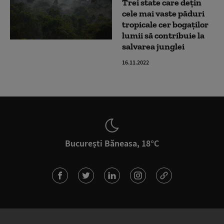
Trei state care dețin
cele mai vaste păduri
tropicale cer bogaților
lumii să contribuie la
salvarea junglei
16.11.2022
București Băneasa, 18°C