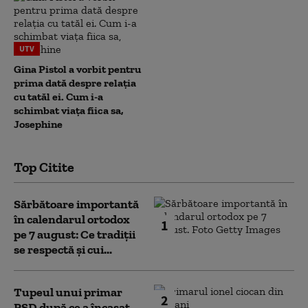
UTV
Gina Pistol a vorbit pentru
prima dată despre relația
cu tatăl ei. Cum i-a
schimbat viața fiica sa,
Josephine
Top Citite
Sărbătoare importantă
în calendarul ortodox
1
pe 7 august: Ce tradiții
se respectă și cui...
Tupeul unui primar
2
PSD după ce a încasat