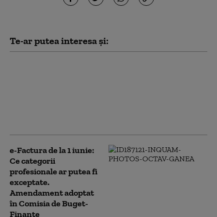
Te-ar putea interesa și:
e-Factura devine
obligatorie pentru mii
de români de la 1 iunie
2026. Cine va trebui să
emită documente
folosind CNP-ul
e-Factura de la 1 iunie:
Ce categorii
profesionale ar putea fi
exceptate.
Amendament adoptat
în Comisia de Buget-
Finanțe