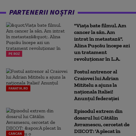
PARTENERII NOȘTRI
"Viața bate filmul. Am
cancer la sân. Am
intrat în metastază".
Alina Pușcău începe azi
un tratament
PE ROZ
revoluționar în L.A.
Fostul antrenor al
Craiovei lui Adrian
Mititelu a ajuns la
FANATIK.RO
naționala Italiei!
Anunțul federației
Episodul extrem din
dosarul lui Cătălin
Avramescu, cercetat de
DIICOT: 'A plecat în
CANCAN