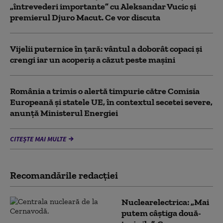
„întrevederi importante” cu Aleksandar Vucic și
premierul Djuro Macut. Ce vor discuta
Vijelii puternice în țară: vântul a doborât copaci și
crengi iar un acoperiș a căzut peste mașini
România a trimis o alertă timpurie către Comisia
Europeană și statele UE, în contextul secetei severe,
anunță Ministerul Energiei
CITEȘTE MAI MULTE
Recomandările redacţiei
Nuclearelectrica: „Mai
putem câștiga două-