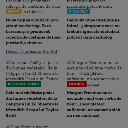
PRO FM
DIGI WORLD
Noua regină a muzicii pop
Canicula pune presiune pe
știe și marketing. Zara
inimă. 5 simptome care nu
Larsson și-a promovat
trebuie ignorate niciodată,
colecția de costume de baie
potrivit unui cardiolog
purtând-o chiar ea
Descarcă aplicația Pro FM
DIGI ANIMAL WORLD
FILM NOW
Cele mai răsfățate pisici
Morgan Freeman nu se
din lumea vedetelor: de la
ascunde când vine vorba de
Calippo a lui Ed Sheeran la
bani: „Dacă plătesc
Meredith Grey a lui Taylor
suficient”, un scenariu slab
Swift
nu mai contează