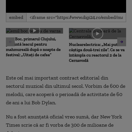
0
embed
seconds
of
0
seconds
Emil Boc, primarul Clujului,
prezintă leacul pentru
Nuclearelectrica: „Mai putem
mahmureală după o noapte de
câștiga două-trei zile”. Ce se va
festival: „Uitați de cafea”
întâmpla cu reactorul 2 de la
Cernavodă
Este cel mai important contract editorial din
sectorul muzical din ultimul secol. Vorbim de 600 de
melodii, care acoperă o perioadă de activitate de 60
de ani a lui Bob Dylan.
Nu a fost anunţată oficial vreo sumă, dar New York
Times scrie că ar fi vorba de 300 de milioane de