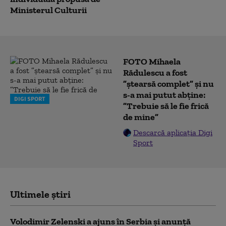
Ministerul Culturii
FOTO Mihaela
Rădulescu a fost
”ștearsă complet” și nu
s-a mai putut abține:
DIGI SPORT
”Trebuie să le fie frică
de mine”
Descarcă aplicația Digi
Sport
Ultimele știri
Volodimir Zelenski a ajuns în Serbia și anunță