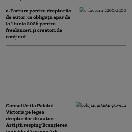
e-Factura pentru drepturile
de autor: ce obligații apar de
la 1 iunie 2026 pentru
freelanceri și creatori de
conținut
Factura pentru
veniturile din drepturi
de autor (DDA): Când se
emite și cum se
calculează
contribuțiile în 2026
Consultări la Palatul
Victoria pe legea
drepturilor de autor.
Artiștii resping licențierea
individuală propusă de