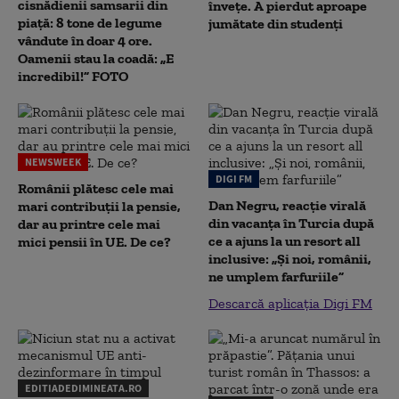
cisnădienii samsarii din
înveţe. A pierdut aproape
piață: 8 tone de legume
jumătate din studenţi
vândute în doar 4 ore.
Oamenii stau la coadă: „E
incredibil!” FOTO
NEWSWEEK
DIGI FM
Românii plătesc cele mai
Dan Negru, reacție virală
mari contribuții la pensie,
din vacanța în Turcia după
dar au printre cele mai
ce a ajuns la un resort all
mici pensii în UE. De ce?
inclusive: „Și noi, românii,
ne umplem farfuriile”
Descarcă aplicația Digi FM
EDITIADEDIMINEATA.RO