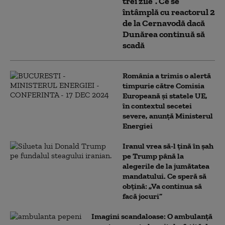
trei zile”. Ce se
întâmplă cu reactorul 2
de la Cernavodă dacă
Dunărea continuă să
scadă
România a trimis o alertă
timpurie către Comisia
Europeană și statele UE,
în contextul secetei
severe, anunță Ministerul
Energiei
Iranul vrea să-l țină în șah
pe Trump până la
alegerile de la jumătatea
mandatului. Ce speră să
obțină: „Va continua să
facă jocuri”
Imagini scandaloase: O ambulanță