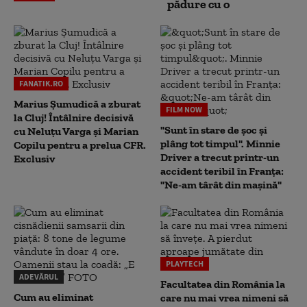
pădure cu o
FANATIK.RO
Marius Şumudică a zburat
FILM NOW
la Cluj! Întâlnire decisivă
"Sunt în stare de șoc și
cu Neluţu Varga şi Marian
plâng tot timpul". Minnie
Copilu pentru a prelua CFR.
Driver a trecut printr-un
Exclusiv
accident teribil în Franța:
"Ne-am târât din mașină"
PLAYTECH
ADEVĂRUL
Facultatea din România la
Cum au eliminat
care nu mai vrea nimeni să