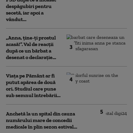
despăgubiri pentru
secetă, iar apoi a
vândut...
„Anna, ţine-ţi prostul
acasă!”. Val de reacții
3
după ce un bărbat a
desenat o declarație...
Viața pe Pământ ar fi
4
putut apărea de două
ori. Studiul care pune
sub semnul întrebării...
5
Anchetă la un spital din cauza
numărului mare de concedii
medicale în plin sezon estival...