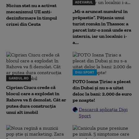
ADEVARUL
Niciun stat nu a activat
„Mi-a aruncat numărul în
mecanismul UE anti-
prăpastie”. Pățania unui
dezinformare în timpul
turist român în Thassos: a
crizei din Ceuta
parcat într-o zonă unde era
interzis, iar un localnic i-
a...
DIGI SPORT
GANDUL.RO
FOTO Ioana Țiriac a plecat
Ciprian Ciucu crede că
din Dubai și nu s-a uitat
blocul care a explodat în
deloc la bani: 2.000 de euro
Rahova va fi demolat. Cât ar
pe noapte!
putea dura construcția
Descarcă aplicația Digi
unui alt imobil
Sport