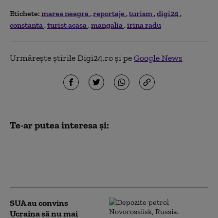
Etichete:
marea neagra
reportaje
turism
digi24
constanta
turist acasa
mangalia
irina radu
Urmărește știrile Digi24.ro și pe
Google News
Te-ar putea interesa și:
Turcia e forțată să ia măsuri pentru a-și
proteja navele în Marea Neagră. Ce
decizie a luat guvernul de la Ankara
SUA au convins
Ucraina să nu mai