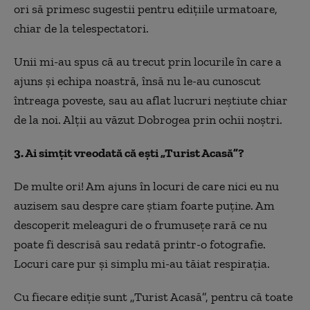
ori să primesc sugestii pentru edițiile urmatoare,
chiar de la telespectatori.
Unii mi-au spus că au trecut prin locurile în care a
ajuns și echipa noastră, însă nu le-au cunoscut
întreaga poveste, sau au aflat lucruri neștiute chiar
de la noi. Alții au văzut Dobrogea prin ochii noștri.
3. Ai simțit vreodată că ești „Turist Acasă”?
De multe ori! Am ajuns în locuri de care nici eu nu
auzisem sau despre care știam foarte puține. Am
descoperit meleaguri de o frumusețe rară ce nu
poate fi descrisă sau redată printr-o fotografie.
Locuri care pur și simplu mi-au tăiat respirația.
Cu fiecare ediție sunt „Turist Acasă”, pentru că toate