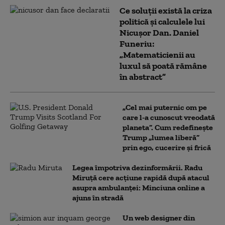
Ce soluții există la criza
politică și calculele lui
Nicușor Dan. Daniel
Funeriu:
„Matematicienii au
luxul să poată rămâne
în abstract”
„Cel mai puternic om pe
care l-a cunoscut vreodată
planeta”. Cum redefinește
Trump „lumea liberă”
prin ego, cucerire și frică
Legea împotriva dezinformării. Radu
Miruță cere acțiune rapidă după atacul
asupra ambulanței: Minciuna online a
ajuns în stradă
Un web designer din