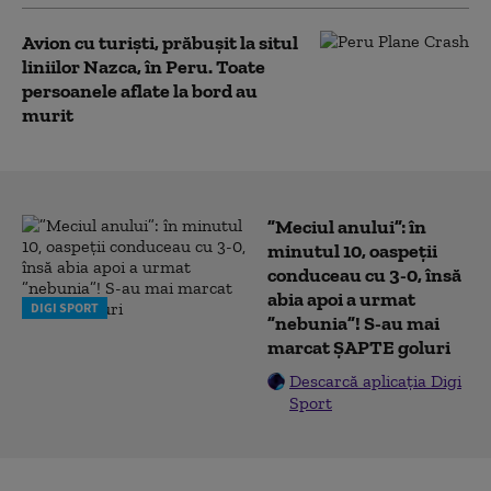
Avion cu turiști, prăbușit la situl
liniilor Nazca, în Peru. Toate
persoanele aflate la bord au
murit
”Meciul anului”: în
minutul 10, oaspeții
conduceau cu 3-0, însă
abia apoi a urmat
DIGI SPORT
”nebunia”! S-au mai
marcat ȘAPTE goluri
Descarcă aplicația Digi
Sport