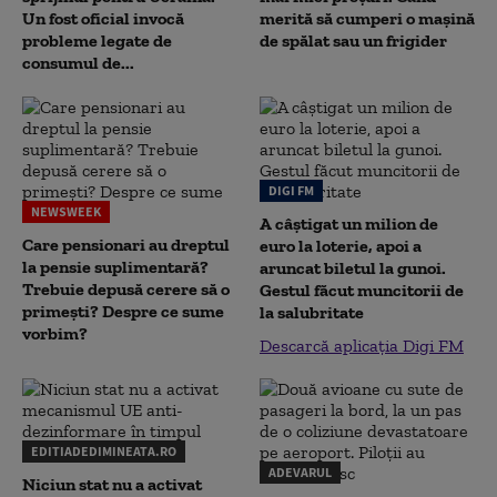
Un fost oficial invocă
merită să cumperi o mașină
probleme legate de
de spălat sau un frigider
consumul de...
DIGI FM
NEWSWEEK
A câștigat un milion de
Care pensionari au dreptul
euro la loterie, apoi a
la pensie suplimentară?
aruncat biletul la gunoi.
Trebuie depusă cerere să o
Gestul făcut muncitorii de
primești? Despre ce sume
la salubritate
vorbim?
Descarcă aplicația Digi FM
EDITIADEDIMINEATA.RO
ADEVARUL
Niciun stat nu a activat