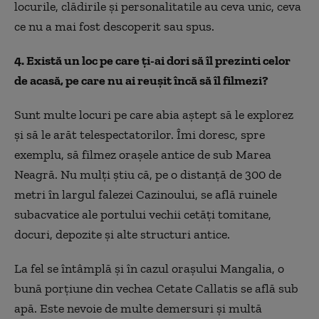
locurile, clădirile și personalitatile au ceva unic, ceva
ce nu a mai fost descoperit sau spus.
4. Există un loc pe care ți-ai dori să îl prezinti celor
de acasă, pe care nu ai reușit încă să îl filmezi?
Sunt multe locuri pe care abia aștept să le explorez
și să le arăt telespectatorilor. Îmi doresc, spre
exemplu, să filmez orașele antice de sub Marea
Neagră. Nu mulți știu că, pe o distanță de 300 de
metri în largul falezei Cazinoului, se află ruinele
subacvatice ale portului vechii cetăți tomitane,
docuri, depozite și alte structuri antice.
La fel se întâmplă și în cazul orașului Mangalia, o
bună porțiune din vechea Cetate Callatis se află sub
apă. Este nevoie de multe demersuri și multă