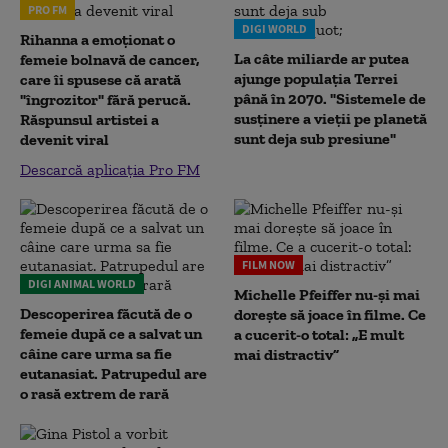
PRO FM
DIGI WORLD
Rihanna a emoționat o
La câte miliarde ar putea
femeie bolnavă de cancer,
ajunge populația Terrei
care îi spusese că arată
până în 2070. "Sistemele de
"îngrozitor" fără perucă.
susținere a vieții pe planetă
Răspunsul artistei a
sunt deja sub presiune"
devenit viral
Descarcă aplicația Pro FM
FILM NOW
DIGI ANIMAL WORLD
Michelle Pfeiffer nu-și mai
Descoperirea făcută de o
dorește să joace în filme. Ce
femeie după ce a salvat un
a cucerit-o total: „E mult
câine care urma sa fie
mai distractiv”
eutanasiat. Patrupedul are
o rasă extrem de rară