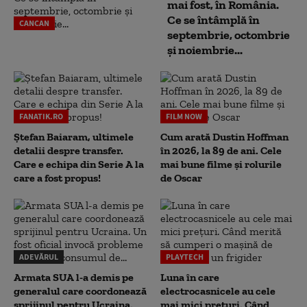
mai fost, în România.
Ce se întâmplă în
CANCAN
septembrie, octombrie
și noiembrie...
FANATIK.RO
FILM NOW
Ștefan Baiaram, ultimele
Cum arată Dustin Hoffman
detalii despre transfer.
în 2026, la 89 de ani. Cele
Care e echipa din Serie A la
mai bune filme și rolurile
care a fost propus!
de Oscar
ADEVĂRUL
PLAYTECH
Armata SUA l-a demis pe
Luna în care
generalul care coordonează
electrocasnicele au cele
sprijinul pentru Ucraina.
mai mici prețuri. Când