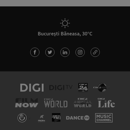
București Băneasa, 30°C