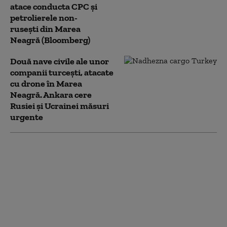
atace conducta CPC şi
petrolierele non-
ruseşti din Marea
Neagră (Bloomberg)
Două nave civile ale unor
companii turcești, atacate
cu drone în Marea
Neagră. Ankara cere
Rusiei și Ucrainei măsuri
urgente
Întârzieri pentru 12
trenuri de călători
după depistarea unor
scurgeri de gaze de la
un vagon cisternă în
gara Dorobanţu din
Constanța