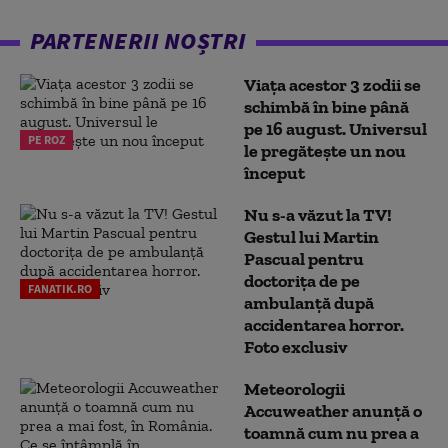
PARTENERII NOȘTRI
Viața acestor 3 zodii se
schimbă în bine până
pe 16 august. Universul
PE ROZ
le pregătește un nou
început
Nu s-a văzut la TV!
Gestul lui Martin
Pascual pentru
doctoriţa de pe
FANATIK.RO
ambulanţă după
accidentarea horror.
Foto exclusiv
Meteorologii
Accuweather anunță o
toamnă cum nu prea a