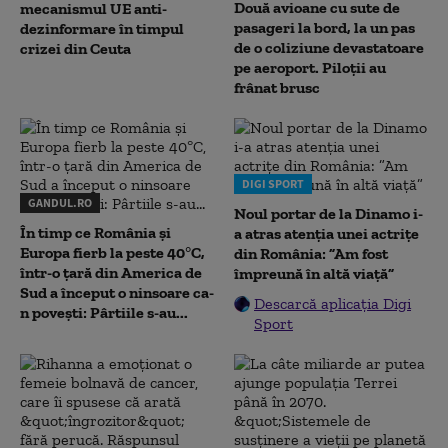
Două avioane cu sute de
mecanismul UE anti-
pasageri la bord, la un pas
dezinformare în timpul
de o coliziune devastatoare
crizei din Ceuta
pe aeroport. Piloții au
frânat brusc
DIGI SPORT
GANDUL.RO
Noul portar de la Dinamo i-
În timp ce România și
a atras atenția unei actrițe
Europa fierb la peste 40°C,
din România: ”Am fost
într-o țară din America de
împreună în altă viață”
Sud a început o ninsoare ca-
Descarcă aplicația Digi
n povești: Pârtiile s-au...
Sport