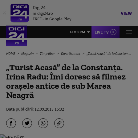
Digi24
VIEW
m.digi24.ro
FREE - In Google Play
LIVE TV
LIVE FM
HOME
Magazin
Timp liber
Divertisment
„Turist Acasă” de la Constanța. Irina Radu: Îmi doresc să filmez orașele antice de sub Marea Neagră
„Turist Acasă” de la Constanța.
Irina Radu: Îmi doresc să filmez
orașele antice de sub Marea
Neagră
Data publicării:
12.09.2013 15:32