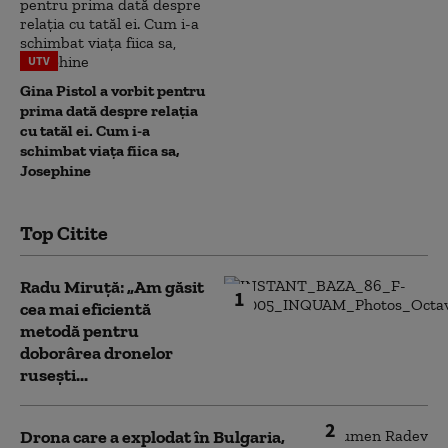
UTV
Gina Pistol a vorbit pentru
prima dată despre relația
cu tatăl ei. Cum i-a
schimbat viața fiica sa,
Josephine
Top Citite
Radu Miruță: „Am găsit
1
cea mai eficientă
metodă pentru
doborârea dronelor
rusești...
2
Drona care a explodat în Bulgaria,