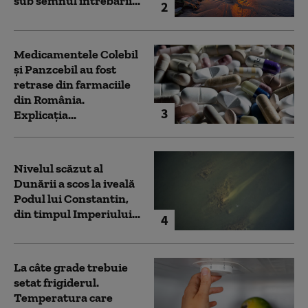
sub semnul întrebării...
2
Medicamentele Colebil
și Panzcebil au fost
retrase din farmaciile
din România.
3
Explicația...
Nivelul scăzut al
Dunării a scos la iveală
Podul lui Constantin,
din timpul Imperiului...
4
La câte grade trebuie
setat frigiderul.
Temperatura care