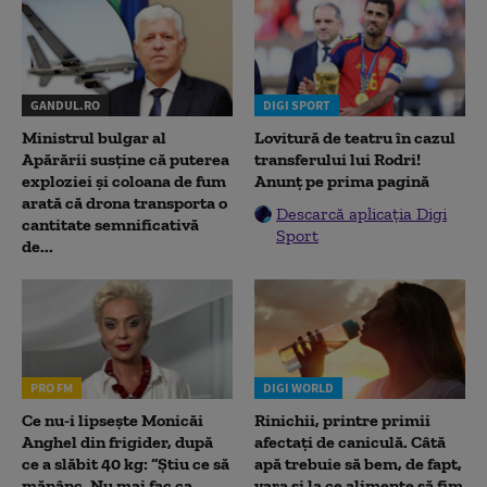
GANDUL.RO
DIGI SPORT
Ministrul bulgar al
Lovitură de teatru în cazul
Apărării susține că puterea
transferului lui Rodri!
exploziei și coloana de fum
Anunț pe prima pagină
arată că drona transporta o
Descarcă aplicația Digi
cantitate semnificativă
Sport
de...
PRO FM
DIGI WORLD
Ce nu-i lipsește Monicăi
Rinichii, printre primii
Anghel din frigider, după
afectați de caniculă. Câtă
ce a slăbit 40 kg: “Știu ce să
apă trebuie să bem, de fapt,
mănânc. Nu mai fac ca
vara și la ce alimente să fim