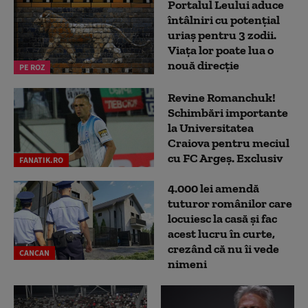
Portalul Leului aduce
întâlniri cu potențial
uriaș pentru 3 zodii.
Viața lor poate lua o
nouă direcție
PE ROZ
Revine Romanchuk!
Schimbări importante
la Universitatea
Craiova pentru meciul
cu FC Argeş. Exclusiv
FANATIK.RO
4.000 lei amendă
tuturor românilor care
locuiesc la casă și fac
acest lucru în curte,
crezând că nu îi vede
CANCAN
nimeni