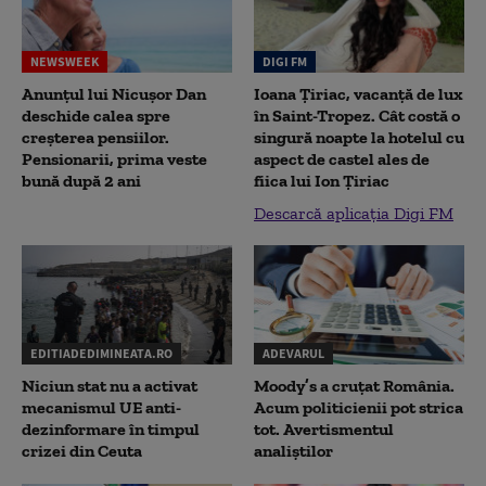
NEWSWEEK
DIGI FM
Anunțul lui Nicușor Dan
Ioana Țiriac, vacanță de lux
deschide calea spre
în Saint-Tropez. Cât costă o
creșterea pensiilor.
singură noapte la hotelul cu
Pensionarii, prima veste
aspect de castel ales de
bună după 2 ani
fiica lui Ion Țiriac
Descarcă aplicația Digi FM
EDITIADEDIMINEATA.RO
ADEVARUL
Niciun stat nu a activat
Moody’s a cruțat România.
mecanismul UE anti-
Acum politicienii pot strica
dezinformare în timpul
tot. Avertismentul
crizei din Ceuta
analiștilor