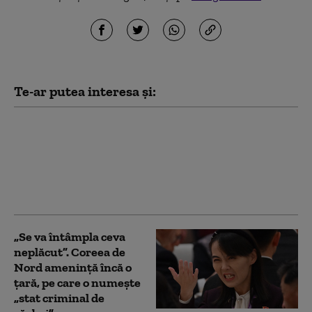
Te-ar putea interesa și:
Japonia, în alertă din
cauza taifunului
Dolphin. Peste 5.000 de
persoane au primit
ordin de evacuare
„Se va întâmpla ceva
neplăcut”. Coreea de
Nord amenință încă o
țară, pe care o numește
„stat criminal de