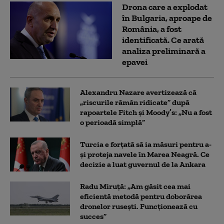
Drona care a explodat
în Bulgaria, aproape de
România, a fost
identificată. Ce arată
analiza preliminară a
epavei
Alexandru Nazare avertizează că
„riscurile rămân ridicate” după
rapoartele Fitch și Moody’s: „Nu a fost
o perioadă simplă”
Turcia e forțată să ia măsuri pentru a-
și proteja navele în Marea Neagră. Ce
decizie a luat guvernul de la Ankara
Radu Miruță: „Am găsit cea mai
eficientă metodă pentru doborârea
dronelor rusești. Funcționează cu
succes”