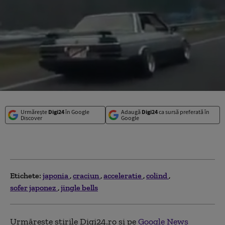
Urmărește
Digi24
în Google
Adaugă
Digi24
ca sursă preferată în
Discover
Google
Etichete:
japonia
craciun
acceleratie
colind
sofer japonez
jingle bells
Urmărește știrile Digi24.ro și pe
Google News