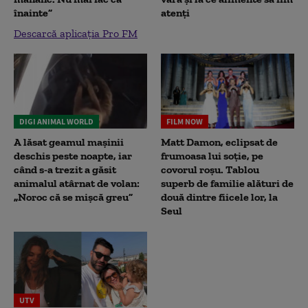
înainte”
atenți
Descarcă aplicația Pro FM
DIGI ANIMAL WORLD
FILM NOW
A lăsat geamul mașinii
Matt Damon, eclipsat de
deschis peste noapte, iar
frumoasa lui soție, pe
când s-a trezit a găsit
covorul roșu. Tablou
animalul atârnat de volan:
superb de familie alături de
„Noroc că se mișcă greu”
două dintre fiicele lor, la
Seul
UTV