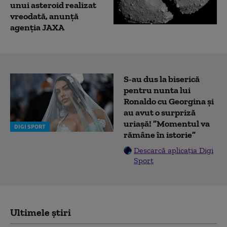
unui asteroid realizat
vreodată, anunță
agenția JAXA
S-au dus la biserică
pentru nunta lui
Ronaldo cu Georgina și
au avut o surpriză
uriașă! ”Momentul va
DIGI SPORT
rămâne în istorie”
Descarcă aplicația Digi
Sport
Ultimele știri