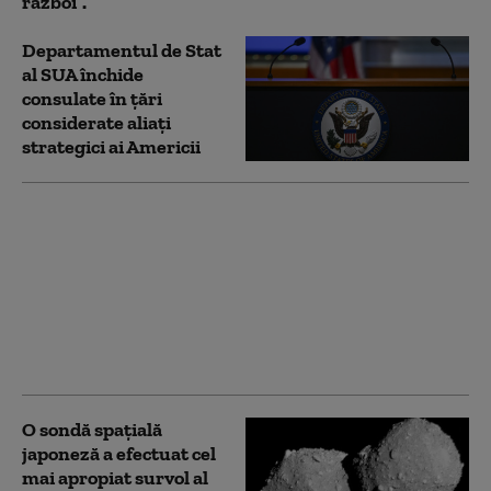
război”.
Departamentul de Stat
al SUA închide
consulate în țări
considerate aliați
strategici ai Americii
Prima moschee din
Fujisawa stârnește
dezbateri aprinse
despre identitate în
Japonia: teamă,
proteste și speranța
integrării
O sondă spațială
japoneză a efectuat cel
mai apropiat survol al