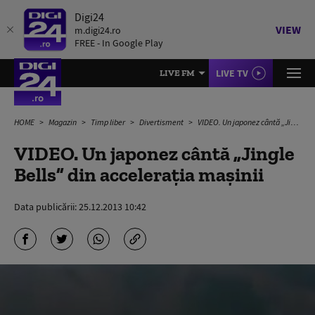
Digi24
VIEW
m.digi24.ro
FREE - In Google Play
LIVE TV
LIVE FM
HOME
Magazin
Timp liber
Divertisment
VIDEO. Un japonez cântă „Jingle Bells” din accelerația mașinii
VIDEO. Un japonez cântă „Jingle
Bells” din accelerația mașinii
Data publicării:
25.12.2013 10:42