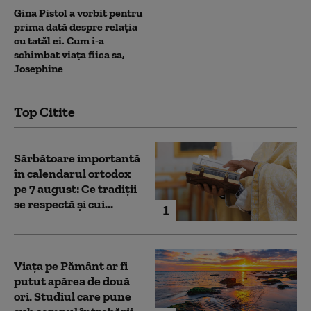
Gina Pistol a vorbit pentru
prima dată despre relația
cu tatăl ei. Cum i-a
schimbat viața fiica sa,
Josephine
Top Citite
Sărbătoare importantă
în calendarul ortodox
pe 7 august: Ce tradiții
se respectă și cui...
1
Viața pe Pământ ar fi
putut apărea de două
ori. Studiul care pune