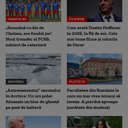
FANATIK.RO
FILM NOW
„Seamănă cu ăla de
Cum arată Dustin Hoffman
Chelsea, are fundul jos”.
în 2026, la 89 de ani. Cele
Noul transfer al FCSB,
mai bune filme și rolurile
subiect de caterincă
de Oscar
ADEVĂRUL
PLAYTECH
„Antrenamentul” sezonului
Facultatea din România la
în Arctica: Un urs polar
care nu mai vrea nimeni să
folosește un bloc de gheață
înveţe. A pierdut aproape
pe post de halteră
jumătate din studenţi