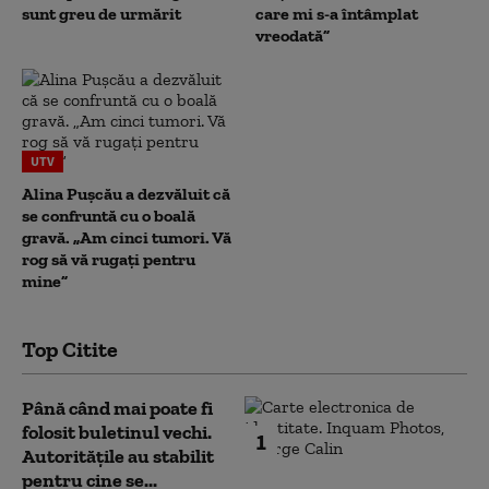
sunt greu de urmărit
care mi s-a întâmplat
vreodată”
UTV
Alina Pușcău a dezvăluit că
se confruntă cu o boală
gravă. „Am cinci tumori. Vă
rog să vă rugați pentru
mine”
Top Citite
Până când mai poate fi
folosit buletinul vechi.
1
Autoritățile au stabilit
pentru cine se...