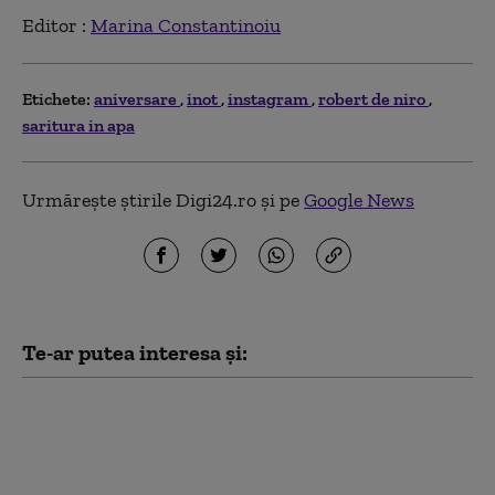
Editor :
Marina Constantinoiu
Etichete:
aniversare
inot
instagram
robert de niro
saritura in apa
Urmărește știrile Digi24.ro și pe
Google News
Te-ar putea interesa și:
Rivali în bazin, prieteni
în afara lui: David
Popovici, gazdă pentru
adversarul său din