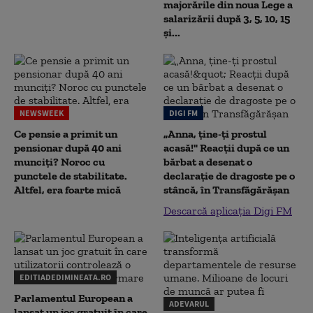
majorările din noua Lege a
salarizării după 3, 5, 10, 15
și...
NEWSWEEK
DIGI FM
Ce pensie a primit un
„Anna, ţine-ţi prostul
pensionar după 40 ani
acasă!" Reacţii după ce un
munciți? Noroc cu
bărbat a desenat o
punctele de stabilitate.
declaraţie de dragoste pe o
Altfel, era foarte mică
stâncă, în Transfăgărăşan
Descarcă aplicația Digi FM
EDITIADEDIMINEATA.RO
Parlamentul European a
ADEVARUL
lansat un joc gratuit în care