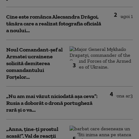
2
Cine este românca Alecsandra Drăgoi,
tânăra care a realizat fotografia oficială
a noului...
Noul Comandant-șef al
Armatei ucrainene
solicită demiterea
3
comandantului
Forțelor...
4
„Nu am mai văzut niciodată așa ceva”:
Rusia a doborât o dronă portugheză
rară și o va...
„Anna, ţine-ţi prostul
acasă!”. Val de reacții
5