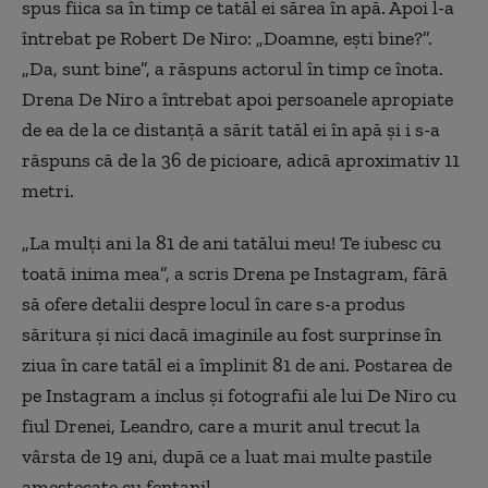
spus fiica sa în timp ce tatăl ei sărea în apă. Apoi l-a
întrebat pe Robert De Niro: „Doamne, ești bine?”.
„Da, sunt bine”, a răspuns actorul în timp ce înota.
Drena De Niro a întrebat apoi persoanele apropiate
de ea de la ce distanță a sărit tatăl ei în apă și i s-a
răspuns că de la 36 de picioare, adică aproximativ 11
metri.
„La mulți ani la 81 de ani tatălui meu! Te iubesc cu
toată inima mea”, a scris Drena pe Instagram, fără
să ofere detalii despre locul în care s-a produs
săritura și nici dacă imaginile au fost surprinse în
ziua în care tatăl ei a împlinit 81 de ani. Postarea de
pe Instagram a inclus și fotografii ale lui De Niro cu
fiul Drenei, Leandro, care a murit anul trecut la
vârsta de 19 ani, după ce a luat mai multe pastile
amestecate cu fentanil.