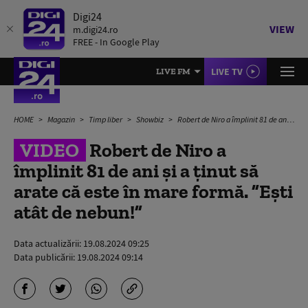
Digi24
VIEW
m.digi24.ro
FREE - In Google Play
LIVE TV
LIVE FM
HOME
Magazin
Timp liber
Showbiz
Robert de Niro a împlinit 81 de ani și a ținut să arate că este în mare formă. ”Ești atât de nebun!”
VIDEO
Robert de Niro a
împlinit 81 de ani și a ținut să
arate că este în mare formă. ”Ești
atât de nebun!”
Data actualizării:
19.08.2024 09:25
Data publicării:
19.08.2024 09:14