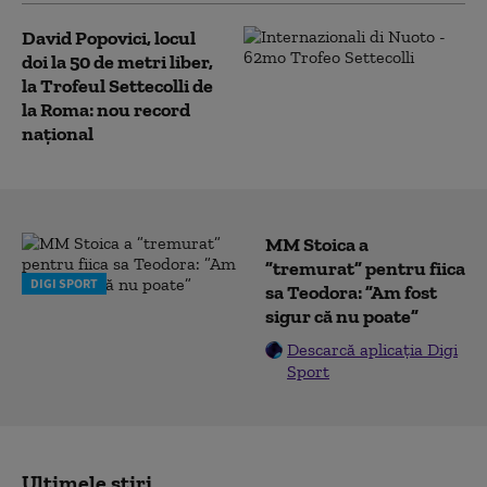
David Popovici, locul
doi la 50 de metri liber,
la Trofeul Settecolli de
la Roma: nou record
național
MM Stoica a
”tremurat” pentru fiica
DIGI SPORT
sa Teodora: ”Am fost
sigur că nu poate”
Descarcă aplicația Digi
Sport
Ultimele știri