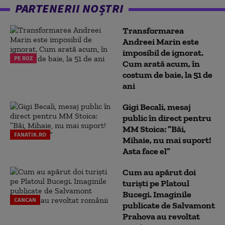
PARTENERII NOȘTRI
Transformarea
Andreei Marin este
imposibil de ignorat.
PE ROZ
Cum arată acum, în
costum de baie, la 51 de
ani
Gigi Becali, mesaj
public în direct pentru
MM Stoica: ”Băi,
FANATIK.RO
Mihaie, nu mai suport!
Asta face el”
Cum au apărut doi
turiști pe Platoul
Bucegi. Imaginile
CANCAN
publicate de Salvamont
Prahova au revoltat