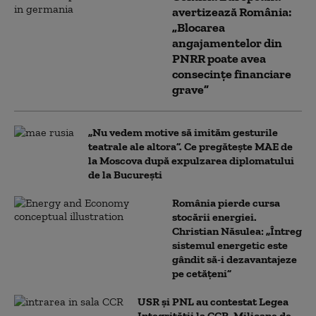
avertizează România:
„Blocarea
angajamentelor din
PNRR poate avea
consecințe financiare
grave”
„Nu vedem motive să imităm gesturile
teatrale ale altora”. Ce pregătește MAE de
la Moscova după expulzarea diplomatului
de la București
România pierde cursa
stocării energiei.
Christian Năsulea: „Întreg
sistemul energetic este
gândit să-i dezavantajeze
pe cetățeni”
USR și PNL au contestat Legea
Integrității la CCR. Milioane de