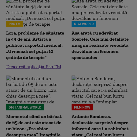
PRO FM
DIGI WORLD
Lora, probleme de sănătate
Așa arată cu adevărat
la 44 de ani. Artista a
Soarele. Cele mai detaliate
publicat raportul medical:
imagini realizate vreodată
„Urmează cel puțin 10
dezvăluie un fenomen
ședințe de terapie”
spectaculos
Descarcă aplicația Pro FM
DIGI ANIMAL WORLD
FILM NOW
Momentul când un bărbat
Antonio Banderas,
de 65 de ani este atacat de
declarație surpriză despre
un bizon: „Era chiar
infarctul care i-a schimbat
deasupra mea”. Imaginile
viața: „Cel mai bun lucru