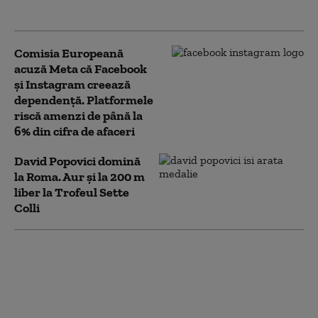
China, Pan Zhanle
Comisia Europeană
acuză Meta că Facebook
și Instagram creează
dependență. Platformele
riscă amenzi de până la
6% din cifra de afaceri
David Popovici domină
la Roma. Aur și la 200 m
liber la Trofeul Sette
Colli
David Popovici,
medalie de aur la 100 m
liber la Trofeul
Settecolli de la Roma