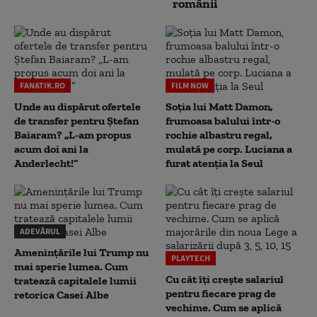
românii
FANATIK.RO
FILM NOW
Unde au dispărut ofertele
Soția lui Matt Damon,
de transfer pentru Ștefan
frumoasa balului într-o
Baiaram? „L-am propus
rochie albastru regal,
acum doi ani la
mulată pe corp. Luciana a
Anderlecht!”
furat atenția la Seul
ADEVĂRUL
Amenințările lui Trump nu
PLAYTECH
mai sperie lumea. Cum
Cu cât îți crește salariul
tratează capitalele lumii
pentru fiecare prag de
retorica Casei Albe
vechime. Cum se aplică