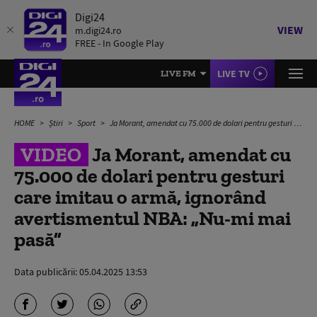
Digi24
VIEW
m.digi24.ro
FREE - In Google Play
LIVE TV
LIVE FM
HOME
Știri
Sport
Ja Morant, amendat cu 75.000 de dolari pentru gesturi care imitau o armă, ignorând avertismentul NBA: „Nu-mi mai pasă”
VIDEO
Ja Morant, amendat cu
75.000 de dolari pentru gesturi
care imitau o armă, ignorând
avertismentul NBA: „Nu-mi mai
pasă”
Data publicării:
05.04.2025 13:53