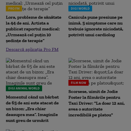
PRO FM
DIGI WORLD
Lora, probleme de sănătate
Canicula pune presiune pe
la 44 de ani. Artista a
inimă. 5 simptome care nu
publicat raportul medical:
trebuie ignorate niciodată,
„Urmează cel puțin 10
potrivit unui cardiolog
ședințe de terapie”
Descarcă aplicația Pro FM
FILM NOW
DIGI ANIMAL WORLD
Scorsese, uimit de Jodie
Momentul când un bărbat
Foster la filmările pentru
de 65 de ani este atacat de
Taxi Driver: "La doar 12 ani,
un bizon: „Era chiar
avea o autoritate
deasupra mea”. Imaginile
incredibilă pe platou"
sunt greu de urmărit