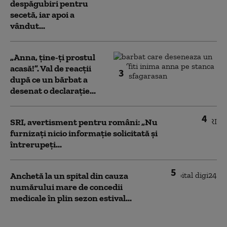
despăgubiri pentru
secetă, iar apoi a
vândut...
„Anna, ţine-ţi prostul
acasă!”. Val de reacții
3
după ce un bărbat a
desenat o declarație...
4
SRI, avertisment pentru români: „Nu
furnizați nicio informație solicitată și
întrerupeți...
5
Anchetă la un spital din cauza
numărului mare de concedii
medicale în plin sezon estival...