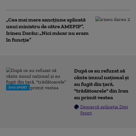
primit șoferul unui bolid de lux
„Cea mai mare sancțiune aplicată
unui ministru de către AMEPIP”.
Irineu Darău: „Nici măcar nu eram
în funcție”
După ce au refuzat să
cânte imnul naţional şi
au fugit din ţară,
DIGI SPORT
"trădătoarele" din Iran
au primit vestea
Descarcă aplicația Digi
Sport