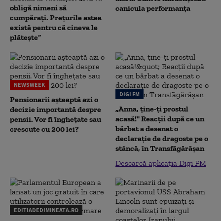
obligă nimeni să
canicula performanța
cumpărați. Prețurile astea
există pentru că cineva le
plătește”
NEWSWEEK
DIGI FM
Pensionarii așteaptă azi o
„Anna, ţine-ţi prostul
decizie importantă despre
acasă!" Reacţii după ce un
pensii. Vor fi înghețate sau
bărbat a desenat o
crescute cu 200 lei?
declaraţie de dragoste pe o
stâncă, în Transfăgărăşan
Descarcă aplicația Digi FM
EDITIADEDIMINEATA.RO