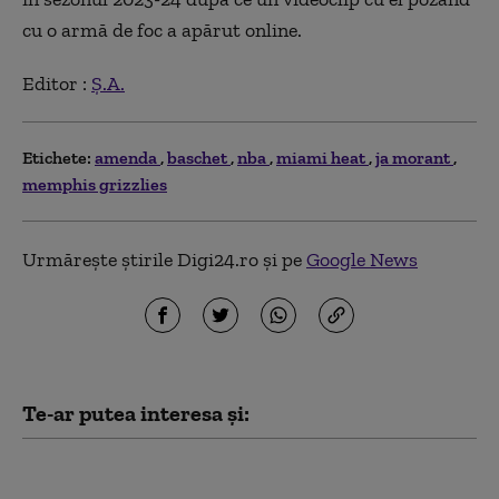
cu o armă de foc a apărut online.
Editor :
Ș.A.
Etichete:
amenda
baschet
nba
miami heat
ja morant
memphis grizzlies
Urmărește știrile Digi24.ro și pe
Google News
Te-ar putea interesa și:
Patru foraje ilegale
alimentau o baltă privată în