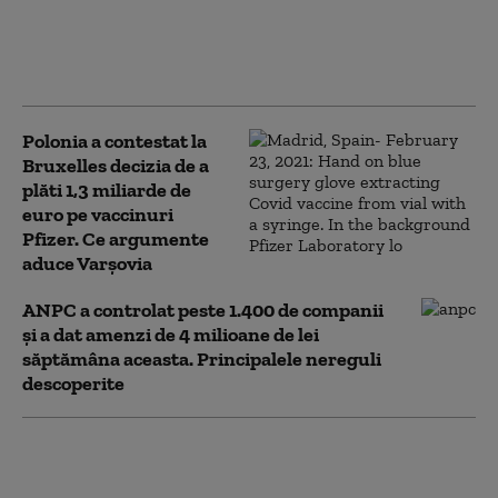
plină criză de apă în Arad.
Garda de Mediu a aplicat o
amendă de 15.000 de lei
Polonia a contestat la
Bruxelles decizia de a
plăti 1,3 miliarde de
euro pe vaccinuri
Pfizer. Ce argumente
aduce Varșovia
ANPC a controlat peste 1.400 de companii
și a dat amenzi de 4 milioane de lei
săptămâna aceasta. Principalele nereguli
descoperite
Depășiri ilegale surprinse din
elicopter, pe DN1. Ce amendă a