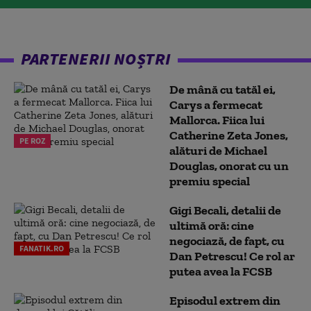
PARTENERII NOȘTRI
De mână cu tatăl ei,
Carys a fermecat
Mallorca. Fiica lui
Catherine Zeta Jones,
PE ROZ
alături de Michael
Douglas, onorat cu un
premiu special
Gigi Becali, detalii de
ultimă oră: cine
negociază, de fapt, cu
FANATIK.RO
Dan Petrescu! Ce rol ar
putea avea la FCSB
Episodul extrem din