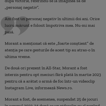
după victorie, referindu-se la imaginea sa de
„personaj negativ”.
Am fost un personaj negativ în ultimii doi ani. Orice
lucru mărunt e folosit împotriva mea. Nu-mi mai
pasă.
Morant a menționat că este „foarte conștient” de
atenția pe care gesturile de acest tip au atras-o în
ultima vreme.
De două ori prezent în All-Star, Morant a fost
interzis pentru opt meciuri fără plată în martie 2023
pentru că a arătat o armă de foc într-un videoclip
Instagram Live, informează News.ro.
Morant a fost, de asemenea, suspendat 25 de jocuri
în sezonul 2023-24 după ce un videoclip cu el pozând