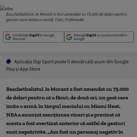
Baschetbalistul Ja Morant a fost amendat cu 75.000 de dolari pentru
gesturi care imitau o armă. Foto. Profimedia
Urmărește
Digi24
în Google
Adaugă
Digi24
ca sursă preferată în
Discover
Google
Aplicaţia Digi Sport poate fi descărcată acum din Google
Play şi App Store
Baschetbalistul Ja Morant a fost amendat cu 75.000
de dolari pentru că a făcut, de două ori, un gest care
imita o armă, în timpul meciului cu Miami Heat.
NBA a anunțat sancțiunea vineri și a precizat că
acesta a fost avertizat anterior că astfel de gesturi
sunt nepotrivite. „Am fost un personaj negativ în