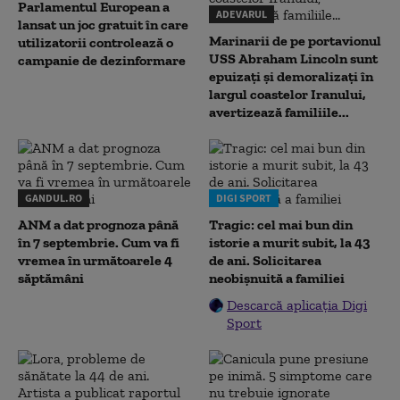
Parlamentul European a
ADEVARUL
lansat un joc gratuit în care
Marinarii de pe portavionul
utilizatorii controlează o
USS Abraham Lincoln sunt
campanie de dezinformare
epuizați și demoralizați în
largul coastelor Iranului,
avertizează familiile...
GANDUL.RO
DIGI SPORT
ANM a dat prognoza până
Tragic: cel mai bun din
în 7 septembrie. Cum va fi
istorie a murit subit, la 43
vremea în următoarele 4
de ani. Solicitarea
săptămâni
neobișnuită a familiei
Descarcă aplicația Digi
Sport