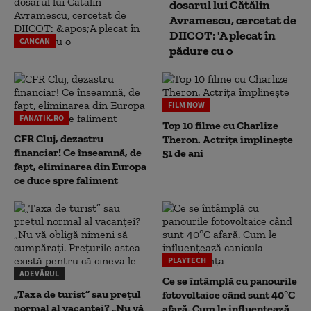
dosarul lui Cătălin
Avramescu, cercetat de
DIICOT: 'A plecat în
CANCAN
pădure cu o
FILM NOW
FANATIK.RO
Top 10 filme cu Charlize
CFR Cluj, dezastru
Theron. Actrița împlinește
financiar! Ce înseamnă, de
51 de ani
fapt, eliminarea din Europa
ce duce spre faliment
PLAYTECH
ADEVĂRUL
Ce se întâmplă cu panourile
„Taxa de turist” sau prețul
fotovoltaice când sunt 40°C
normal al vacanței? „Nu vă
afară. Cum le influențează