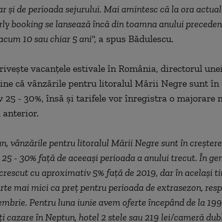
dar şi de perioada sejurului. Mai amintesc că la ora actua
arly booking se lansează încă din toamna anului preceden
acum 10 sau chiar 5 ani
", a spus Bădulescu.
priveşte vacanţele estivale în România, directorul une
ine că vânzările pentru litoralul Mării Negre sunt în 
 25 - 30%, însă şi tarifele vor înregistra o majorare
 anterior.
an, vânzările pentru litoralul Mării Negre sunt în creştere
25 - 30% faţă de aceeaşi perioada a anului trecut. În gen
 crescut cu aproximativ 5% faţă de 2019, dar în acelaşi 
rte mai mici ca preţ pentru perioada de extrasezon, respe
tembrie. Pentru luna iunie avem oferte începând de la 19
i cazare în Neptun, hotel 2 stele sau 219 lei/cameră dub