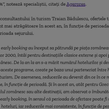
5%
", notează specialiştii, citaţi de
Agerpres
.
 consultantului în turism Traian Bădulescu, ofertele t
t mai atrăgătoare în acest an, în funcţie de perioada 
rioada sejurului.
p early booking au început sa pătrundă pe piaţa românea
lor 2000, întâi pentru destinaţiile clasice externe şi apoi
mânesc. De la an la an s-a mărit numărul hotelurilor şi des
n aceste programe, create pe baza unui parteneriat între h
 turism. De asemenea, reducerile au devenit din ce în ce m
e, în funcţie de perioadă. Şi în acest an, atât pentru Greci
alul românesc sau alte destinaţii, am observat o îmbunăt
p early booking, în sensul că perioada de ofertare poate f
 hoteluri, iar reducerile mai consistente, în funcţie de pe