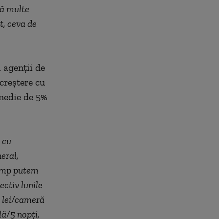
lă multe
t, ceva de
i agenţii de
creştere cu
 medie de 5%
 cu
eral,
timp putem
ctiv lunile
9 lei/cameră
lă/5 nopţi,