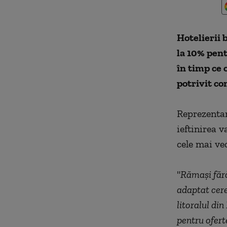
Hotelierii 
la 10% pent
în timp ce 
potrivit co
Reprezentan
ieftinirea 
cele mai ve
"
Rămaşi fără 
adaptat cere
litoralul di
pentru ofert