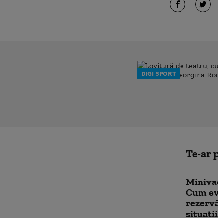
DIGI SPORT
Te-ar p
Minivac
Cum evi
rezervă
situați