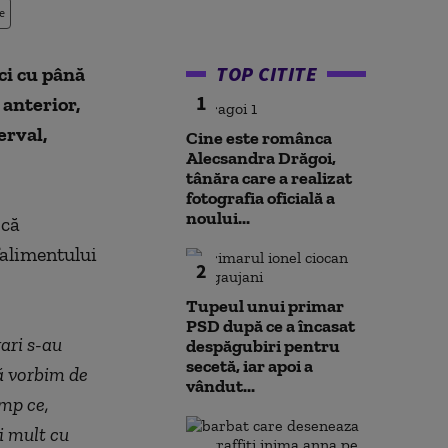
e
TOP CITITE
ci cu până
1
 anterior,
erval,
Cine este românca
Alecsandra Drăgoi,
tânăra care a realizat
fotografia oficială a
noului...
 că
falimentului
2
Tupeul unui primar
PSD după ce a încasat
gari s-au
despăgubiri pentru
secetă, iar apoi a
că vorbim de
vândut...
imp ce,
i mult cu