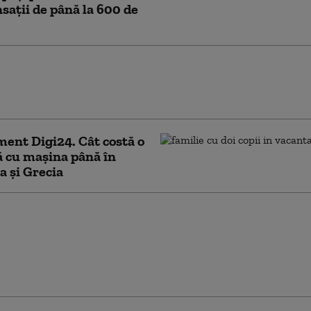
ații de până la 600 de
reținută după înșelăciuni cu oferte
ce last minute. Familii cu copii, date afară
el, în Turcia
ent Digi24. Cât costă o
 cu mașina până în
a și Grecia
ut sezonul fraudelor
te de vacanțe pentru
 și Revelion. „Fiind
e preț, cad în plasă
de ușor”