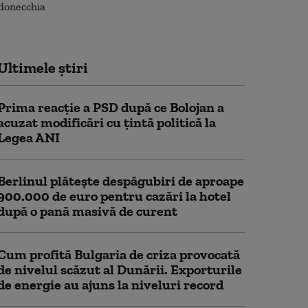
Ultimele știri
Prima reacție a PSD după ce Bolojan a
acuzat modificări cu țintă politică la
Legea ANI
Berlinul plăteşte despăgubiri de aproape
900.000 de euro pentru cazări la hotel
după o pană masivă de curent
Cum profită Bulgaria de criza provocată
de nivelul scăzut al Dunării. Exporturile
de energie au ajuns la niveluri record