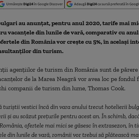
Urmărește
Digi24
în Google Discover
Adaugă
Digi24
ca sursă preferată în Googl
bulgari au anunţat, pentru anul 2020, tarife mai mi
ru vacanţele din lunile de vară, comparativ cu anul
ofertele din România vor creşte cu 5%, în acelaşi int
nsultanţilor din turism.
ţii agenţiilor de turism din România sunt de părere
vacanţelor de la Marea Neagră vor avea loc pe fondul 
chi companii de turism din lume, Thomas Cook.
turiştii vestici încă din vara anului trecut hotelierii bul
rii şi au scăzut preţurile pentru acest an. În schimb, da
n România, ofertele mai mici se găsesc în extrasezon, în t
ele din lunile de vară, românii vor trebui să plătească ma