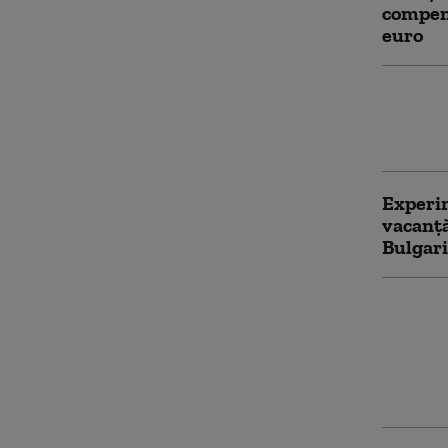
compens
euro
Femeie 
turisti
din hot
Experim
vacanță
Bulgari
A încep
cu ofer
Crăciun
atrași d
destul 