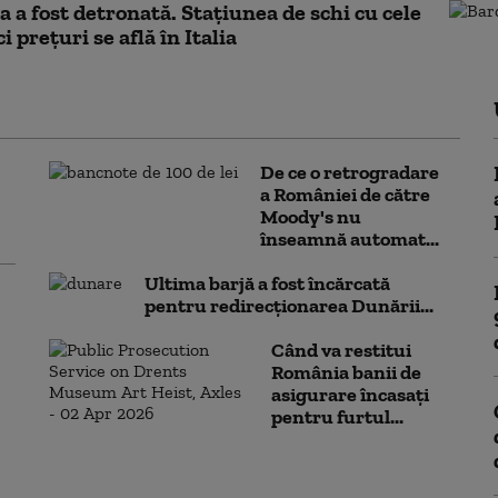
a a fost detronată. Stațiunea de schi cu cele
 prețuri se află în Italia
De ce o retrogradare
a României de către
Moody's nu
înseamnă automat...
Ultima barjă a fost încărcată
pentru redirecționarea Dunării...
Când va restitui
România banii de
asigurare încasați
pentru furtul...