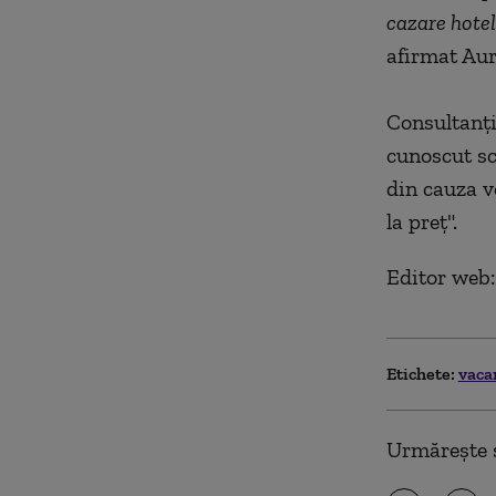
cazare hotel
afirmat Aur
Consultanţi
cunoscut sc
din cauza vo
la preţ".
Editor web: 
Etichete:
vaca
Urmărește ș