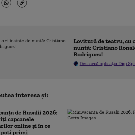
Lovitură de teatru, cu o
nuntă: Cristiano Ronal
Rodriguez!
Descarcă aplicația Digi Sp
utea interesa și:
anța de Rusalii 2026:
ți capcanele
rilor online și în ce
i poți primi