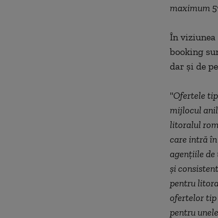
maximum 
În viziunea
booking sun
dar şi de pe
"
Ofertele ti
mijlocul ani
litoralul ro
care intră î
agenţiile de
şi consistent
pentru litor
ofertelor ti
pentru unele