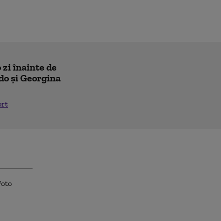
 zi înainte de
do și Georgina
ort