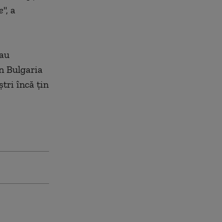
e
", a
 au
în Bulgaria
tri încă ţin