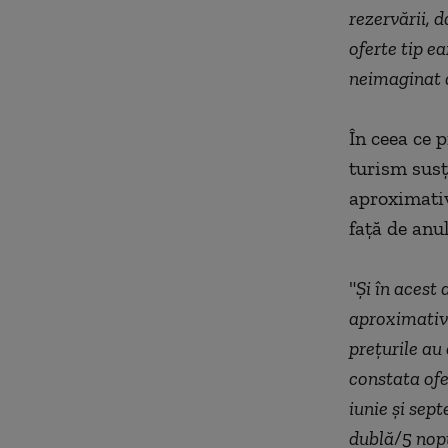
rezervării, 
oferte tip e
neimaginat 
În ceea ce 
turism susţ
aproximativ
faţă de anul
"
Şi în acest 
aproximativ 
preţurile au
constata ofe
iunie şi sep
dublă/5 nopţ