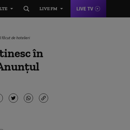
LIVE TV
LTE
LIVE FM
 făcut de hotelieri
tinesc în
 Anunţul