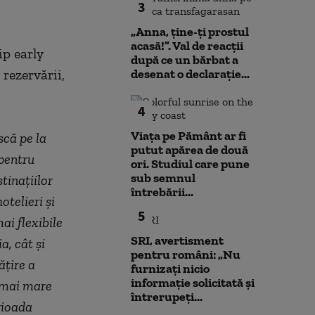
3
„Anna, ţine-ţi prostul
acasă!”. Val de reacții
ip early
după ce un bărbat a
rezervării,
desenat o declarație...
4
Viața pe Pământ ar fi
scă pe la
putut apărea de două
 pentru
ori. Studiul care pune
sub semnul
tinaţiilor
întrebării...
otelieri şi
5
ai flexibile
SRI, avertisment
a, cât şi
pentru români: „Nu
ăţire a
furnizați nicio
informație solicitată și
i mai mare
întrerupeți...
rioada