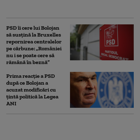
că există bani fără
limită”
PSD îi cere lui Bolojan
să susțină la Bruxelles
repornirea centralelor
pe cărbune: „României
nu i se poate cere să
rămână în beznă”
Prima reacție a PSD
după ce Bolojan a
acuzat modificări cu
țintă politică la Legea
ANI
Bolojan, mesaj înainte
de evaluarea Moody's:
„Alegerile din 2028 se