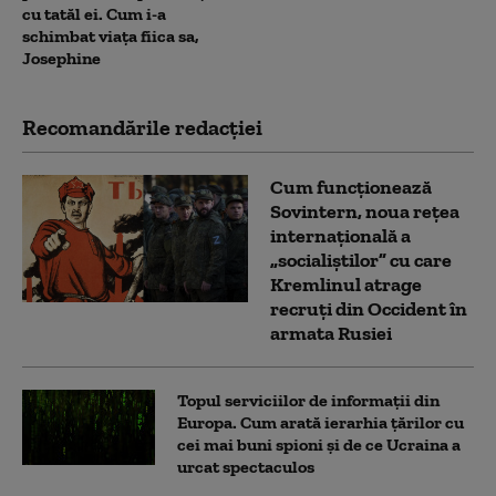
cu tatăl ei. Cum i-a
schimbat viața fiica sa,
Josephine
Recomandările redacţiei
Cum funcționează
Sovintern, noua rețea
internațională a
„socialiștilor” cu care
Kremlinul atrage
recruți din Occident în
armata Rusiei
Topul serviciilor de informații din
Europa. Cum arată ierarhia țărilor cu
cei mai buni spioni și de ce Ucraina a
urcat spectaculos