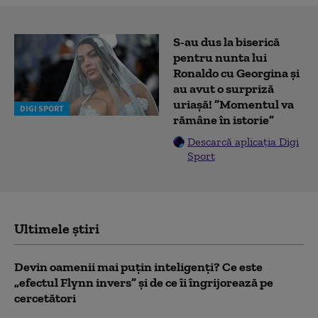
S-au dus la biserică
pentru nunta lui
Ronaldo cu Georgina și
au avut o surpriză
uriașă! ”Momentul va
DIGI SPORT
rămâne în istorie”
Descarcă aplicația Digi
Sport
Ultimele știri
Devin oamenii mai puțin inteligenți? Ce este
„efectul Flynn invers” și de ce îi îngrijorează pe
cercetători