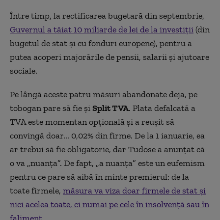
Între timp, la rectificarea bugetară din septembrie,
Guvernul a tăiat 10 miliarde de lei de la investiții
(din
bugetul de stat și cu fonduri europene), pentru a
putea acoperi majorările de pensii, salarii și ajutoare
sociale.
Pe lângă aceste patru măsuri abandonate deja, pe
tobogan pare să fie și
Split TVA
. Plata defalcată a
TVA este momentan opțională și a reușit să
convingă doar... 0,02% din firme. De la 1 ianuarie, ea
ar trebui să fie obligatorie, dar Tudose a anunțat că
o va „nuanța”. De fapt, „a nuanța” este un eufemism
pentru ce pare să aibă în minte premierul: de la
toate firmele,
măsura va viza doar firmele de stat și
nici acelea toate, ci numai pe cele în insolvență sau în
faliment
.