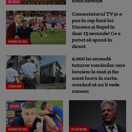
nouă direcție
PE ROZ
Comentatorul TV și-a
pus în cap fanii lui
Dinamo și Rapid în
doar 15 secunde! Ce a
putut să spună în
FANATIK.RO
direct
4.000 lei amendă
tuturor românilor care
locuiesc la casă și fac
acest lucru în curte,
crezând că nu îi vede
CANCAN
nimeni
FANATIK.RO
FILM NOW