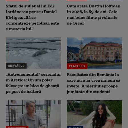
Sfatul de suflet al lui Edi
Cum arată Dustin Hoffman
Iordănescu pentru Daniel
în 2026, la 89 de ani. Cele
Bîrligea: „Să se
mai bune filme și rolurile
concentreze pe fotbal, asta
de Oscar
e meseria lui!”
ADEVĂRUL
PLAYTECH
„Antrenamentul” sezonului
Facultatea din România la
în Arctica: Un urs polar
care nu mai vrea nimeni să
folosește un bloc de gheață
înveţe. A pierdut aproape
pe post de halteră
jumătate din studenţi