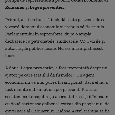
pompă de reprezentanții puterii:
Codul Economic al
României
și
Legea prevenției
.
Primul, ar fi trebuit să includă toate prevederile ce
vizează domeniul economic și trebuia să fie trimis
Parlamentului în septembrie, după o amplă
dezbatere cu patronatele, sindicatele, ONG-urile și
autoritățile publice locale. Nu s-a întâmplat acest
lucru.
A doua, Legea prevenției, a fost prezentată drept un
ajutor pe care statul îl dă firmelor: „Un agent
economic nu va mai putea fi sancționat, dacă el nu a
fost înainte îndrumat și apoi prevenit. Practic,
scoatem cartonașul roșu acordat direct și îl înlocuim
cu două cartonașe galbene”, extras din programul de
guvernare al Cabinetului Tudose. Actul trebuia să fie