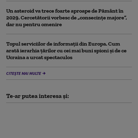
Un asteroid va trece foarte aproape de Pământ în
2029. Cercetătorii vorbesc de „consecințe majore”,
dar nu pentru omenire
Topul serviciilor de informații din Europa. Cum
arată ierarhia țărilor cu cei mai buni spioni și de ce
Ucraina a urcat spectaculos
CITEȘTE MAI MULTE
Te-ar putea interesa și:
Dan Motreanu, reacție
după menținerea
ratingului de țară: „Nu
putem reveni la iluzia