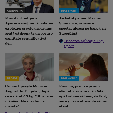
GANDUL.RO
DIGI SPORT
Ministrul bulgar al
Au bătut palma! Marius
Apărării susține că puterea
Șumudică, revenire
exploziei și coloana de fum
spectaculoasă pe bancă, în
arată că drona transporta o
SuperLigă
cantitate semnificativă
Descarcă aplicația Digi
de...
Sport
PRO FM
DIGI WORLD
Ce nu-i lipsește Monicăi
Rinichii, printre primii
Anghel din frigider, după
afectați de caniculă. Câtă
ce a slăbit 40 kg: “Știu ce să
apă trebuie să bem, de fapt,
mănânc. Nu mai fac ca
vara și la ce alimente să fim
înainte”
atenți