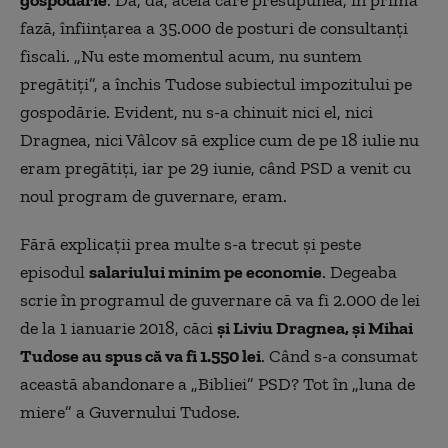
gospodărie
. Da, da, acela care presupunea, în prima
fază, înființarea a 35.000 de posturi de consultanți
fiscali. „Nu este momentul acum, nu suntem
pregătiţi”, a închis Tudose subiectul impozitului pe
gospodărie. Evident, nu s-a chinuit nici el, nici
Dragnea, nici Vâlcov să explice cum de pe 18 iulie nu
eram pregătiți, iar pe 29 iunie, când PSD a venit cu
noul program de guvernare, eram.
Fără explicații prea multe s-a trecut și peste
episodul
salariului minim pe economie
. Degeaba
scrie în programul de guvernare că va fi 2.000 de lei
de la 1 ianuarie 2018, căci
și Liviu Dragnea, și Mihai
Tudose au spus că va fi 1.550 lei
. Când s-a consumat
această abandonare a „Bibliei” PSD? Tot în „luna de
miere” a Guvernului Tudose.