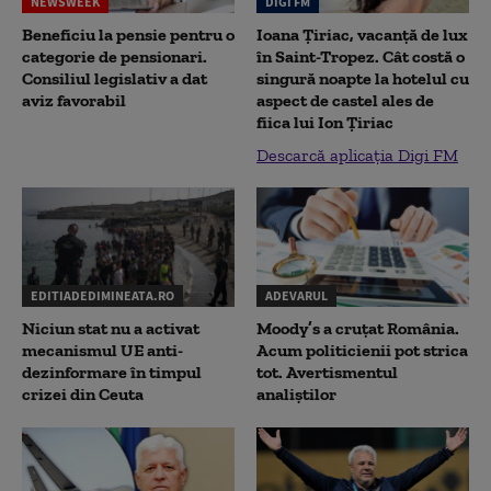
NEWSWEEK
DIGI FM
Beneficiu la pensie pentru o
Ioana Țiriac, vacanță de lux
categorie de pensionari.
în Saint-Tropez. Cât costă o
Consiliul legislativ a dat
singură noapte la hotelul cu
aviz favorabil
aspect de castel ales de
fiica lui Ion Țiriac
Descarcă aplicația Digi FM
EDITIADEDIMINEATA.RO
ADEVARUL
Niciun stat nu a activat
Moody’s a cruțat România.
mecanismul UE anti-
Acum politicienii pot strica
dezinformare în timpul
tot. Avertismentul
crizei din Ceuta
analiștilor