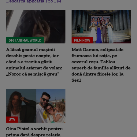
Descarcă aplicația Pro FM
DIGI ANIMAL WORLD
FILM NOW
A lăsat geamul mașinii
Matt Damon, eclipsat de
deschis peste noapte, iar
frumoasa lui soție, pe
când s-a trezit a găsit
covorul roșu. Tablou
animalul atârnat de volan:
superb de familie alături de
„Noroc că se mișcă greu”
două dintre fiicele lor, la
Seul
UTV
Gina Pistol a vorbit pentru
prima dată despre relația