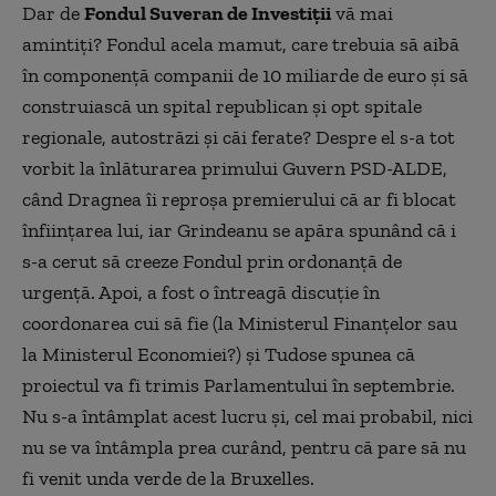
Dar de
Fondul Suveran de Investiții
vă mai
amintiți? Fondul acela mamut, care trebuia să aibă
în componență companii de 10 miliarde de euro și să
construiască un spital republican și opt spitale
regionale, autostrăzi și căi ferate? Despre el s-a tot
vorbit la înlăturarea primului Guvern PSD-ALDE,
când Dragnea îi reproșa premierului că ar fi blocat
înființarea lui, iar Grindeanu se apăra spunând că i
s-a cerut să creeze Fondul prin ordonanță de
urgență. Apoi, a fost o întreagă discuție în
coordonarea cui să fie (la Ministerul Finanțelor sau
la Ministerul Economiei?) și Tudose spunea că
proiectul va fi trimis Parlamentului în septembrie.
Nu s-a întâmplat acest lucru și, cel mai probabil, nici
nu se va întâmpla prea curând, pentru că pare să nu
fi venit unda verde de la Bruxelles.