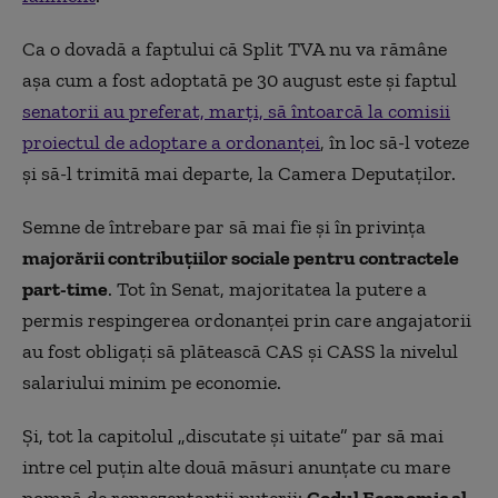
Ca o dovadă a faptului că Split TVA nu va rămâne
așa cum a fost adoptată pe 30 august este și faptul
senatorii au preferat, marți, să întoarcă la comisii
proiectul de adoptare a ordonanței
, în loc să-l voteze
și să-l trimită mai departe, la Camera Deputaților.
Semne de întrebare par să mai fie și în privința
majorării contribuțiilor sociale pentru contractele
part-time
. Tot în Senat, majoritatea la putere a
permis respingerea ordonanței prin care angajatorii
au fost obligați să plătească CAS și CASS la nivelul
salariului minim pe economie.
Și, tot la capitolul „discutate și uitate” par să mai
intre cel puțin alte două măsuri anunțate cu mare