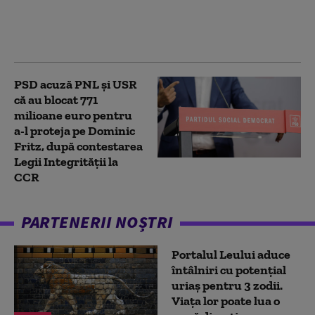
apropie. Crește riscul
recăderii în populism și
risipă”
PSD acuză PNL şi USR
că au blocat 771
milioane euro pentru
a-l proteja pe Dominic
Fritz, după contestarea
Legii Integrității la
CCR
PARTENERII NOȘTRI
Portalul Leului aduce
întâlniri cu potențial
uriaș pentru 3 zodii.
Viața lor poate lua o