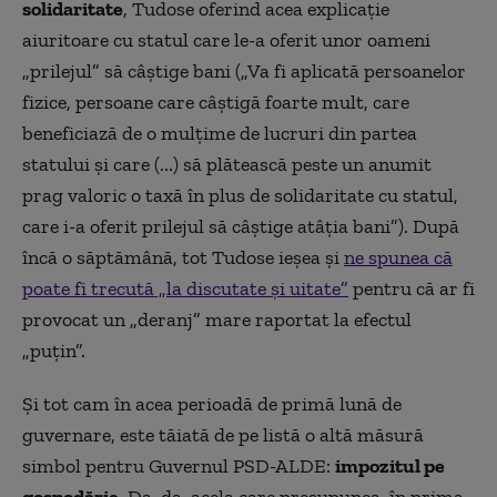
solidaritate
, Tudose oferind acea explicație
aiuritoare cu statul care le-a oferit unor oameni
„prilejul” să câștige bani („Va fi aplicată persoanelor
fizice, persoane care câştigă foarte mult, care
beneficiază de o mulţime de lucruri din partea
statului şi care (...) să plătească peste un anumit
prag valoric o taxă în plus de solidaritate cu statul,
care i-a oferit prilejul să câştige atâţia bani”). După
încă o săptămână, tot Tudose ieșea și
ne spunea că
poate fi trecută „la discutate și uitate”
pentru că ar fi
provocat un „deranj” mare raportat la efectul
„puțin”.
Și tot cam în acea perioadă de primă lună de
guvernare, este tăiată de pe listă o altă măsură
simbol pentru Guvernul PSD-ALDE:
impozitul pe