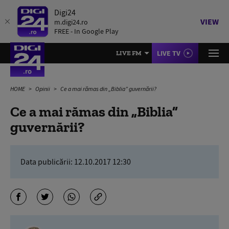
Digi24
VIEW
m.digi24.ro
FREE - In Google Play
LIVE TV
LIVE FM
HOME
Opinii
Ce a mai rămas din „Biblia” guvernării?
Ce a mai rămas din „Biblia”
guvernării?
Data publicării:
12.10.2017 12:30