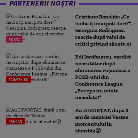
PARTENERII NOȘTRI
Cristiano Ronaldo: „Ce
naiba îți mai poți dori?”.
Georgina Rodriguez,
reacție după valul de
PE ROZ
critici privind silueta ei
Edi Iordănescu, verdict
necruțător după
eliminarea rușinoasă a
FCSB-ului din
FANATIK.RO
Conference League:
„Europa nu minte
niciodată!”
Au DIVORȚAT, după 2
ani de căsnicie! Vestea
CANCAN
momentului în
showbiz😮