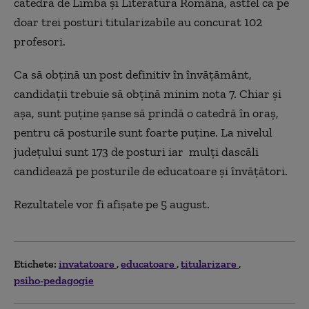
catedră de Limba şi Literatura Română, astfel că pe
doar trei posturi titularizabile au concurat 102
profesori.
Ca să obţină un post definitiv în învăţământ,
candidaţii trebuie să obţină minim nota 7. Chiar şi
aşa, sunt puţine şanse să prindă o catedră în oraş,
pentru că posturile sunt foarte puţine. La nivelul
judeţului sunt 173 de posturi iar mulţi dascăli
candidează pe posturile de educatoare şi învăţători.
Rezultatele vor fi afişate pe 5 august.
Etichete:
invatatoare
educatoare
titularizare
psiho-pedagogie