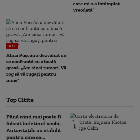
care mi s-a întâmplat
vreodată”
UTV
Alina Pușcău a dezvăluit că
se confruntă cu o boală
gravă. „Am cinci tumori. Vă
rog să vă rugați pentru
mine”
Top Citite
Până când mai poate fi
folosit buletinul vechi.
1
Autoritățile au stabilit
pentru cine se...