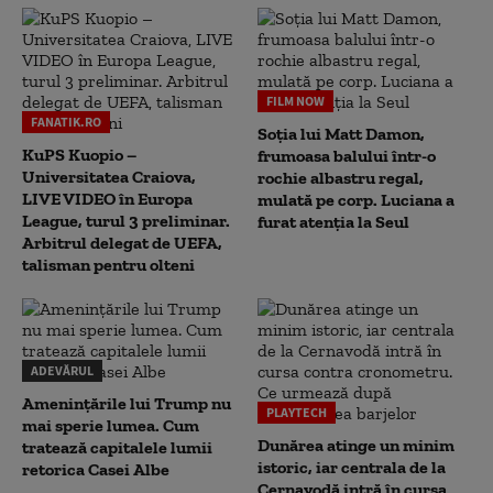
FILM NOW
FANATIK.RO
Soția lui Matt Damon,
KuPS Kuopio –
frumoasa balului într-o
Universitatea Craiova,
rochie albastru regal,
LIVE VIDEO în Europa
mulată pe corp. Luciana a
League, turul 3 preliminar.
furat atenția la Seul
Arbitrul delegat de UEFA,
talisman pentru olteni
ADEVĂRUL
Amenințările lui Trump nu
PLAYTECH
mai sperie lumea. Cum
Dunărea atinge un minim
tratează capitalele lumii
istoric, iar centrala de la
retorica Casei Albe
Cernavodă intră în cursa