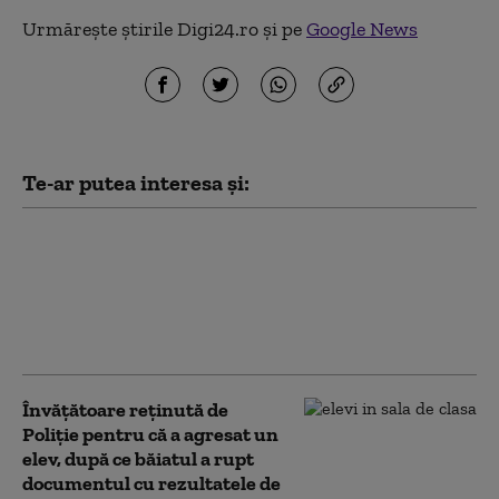
Urmărește știrile Digi24.ro și pe
Google News
Te-ar putea interesa și:
Bătălia pentru catedră: peste
37.000 de profesori au susținut
examenul de titularizare. „Dau a
cincea oară, pentru că nu sunt
posturi”
Învăţătoare reţinută de
Poliție pentru că a agresat un
elev, după ce băiatul a rupt
documentul cu rezultatele de