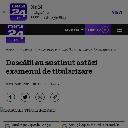
Digi24
VIEW
m.digi24.ro
FREE - In Google Play
LIVE TV
LIVE FM
HOME
Regional
Digi24 Brașov
Dascălii au susţinut astăzi examenul de titularizare
Dascălii au susţinut astăzi
examenul de titularizare
Data publicării:
30.07.2013 17:07
Urmărește
Digi24
în Google
Adaugă
Digi24
ca sursă preferată în