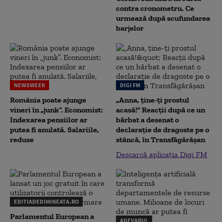
contra cronometru. Ce
urmează după scufundarea
barjelor
NEWSWEEK
DIGI FM
România poate ajunge
„Anna, ţine-ţi prostul
vineri în „junk”. Economist:
acasă!" Reacţii după ce un
Indexarea pensiilor ar
bărbat a desenat o
putea fi anulată. Salariile,
declaraţie de dragoste pe o
reduse
stâncă, în Transfăgărăşan
Descarcă aplicația Digi FM
EDITIADEDIMINEATA.RO
Parlamentul European a
ADEVARUL