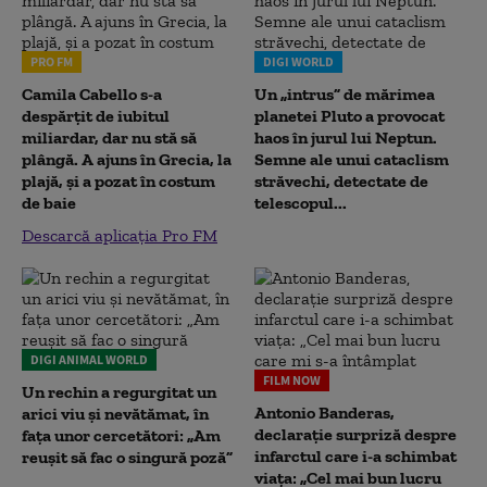
PRO FM
DIGI WORLD
Camila Cabello s-a
Un „intrus” de mărimea
despărțit de iubitul
planetei Pluto a provocat
miliardar, dar nu stă să
haos în jurul lui Neptun.
plângă. A ajuns în Grecia, la
Semne ale unui cataclism
plajă, și a pozat în costum
străvechi, detectate de
de baie
telescopul...
Descarcă aplicația Pro FM
DIGI ANIMAL WORLD
FILM NOW
Un rechin a regurgitat un
Antonio Banderas,
arici viu și nevătămat, în
declarație surpriză despre
fața unor cercetători: „Am
infarctul care i-a schimbat
reușit să fac o singură poză”
viața: „Cel mai bun lucru