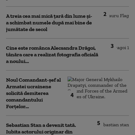
2
A treia cea mai mică țară din lume și-
a schimbat numele după mai bine de
jumătate de secol
3
Cine este românca Alecsandra Drăgoi,
tânăra care a realizat fotografia oficială
a noului...
Noul Comandant-șef al
Armatei ucrainene
solicită demiterea
4
comandantului
Forțelor...
5
Sebastian Stan a devenit tată.
Iubita actorului originar din