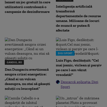
lansat un joc gratuit în care
Inteligența artificială
utilizatorii controlează o
transformă
campanie de dezinformare
departamentele de resurse
umane. Milioane de locuri
de muncă ar putea fi
afectate
DIGI SPORT
Luis Figo, dezlănțuit: "Cel
GANDUL.RO
mai josnic, viclean și parșiv
Dan Dungaciu avertizează
pe care l-am văzut
asupra crizei energetice:
vreodată!"
„Când ai un vulcan
Descarcă aplicația Digi
deasupra, nu stai să găsești
Sport
soluții cu leucoplast”