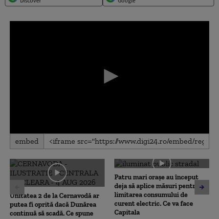
Discover
Google
0
embed
seconds
of
0
seconds
Patru mari orașe au început
deja să aplice măsuri pentru
limitarea consumului de
Unitatea 2 de la Cernavodă ar
curent electric. Ce va face
putea fi oprită dacă Dunărea
Capitala
continuă să scadă. Ce spune