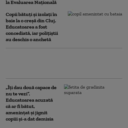
la Evaluarea Naţională
Copii bătuți și izolați în
baie la o creșă din Cluj.
Educatoarea a fost
concediată, iar polițiștii
au deschis o anchetă
Acuzații de abuz la o grădiniță din
Ploiești. Polițiștii au deschis dosar
penal după reclamațiile părinților
„Îți dau două capace de
nu te vezi”.
Educatoarea acuzată
că ar fi bătut,
amenințat și jignit
copiii și-a dat demisia