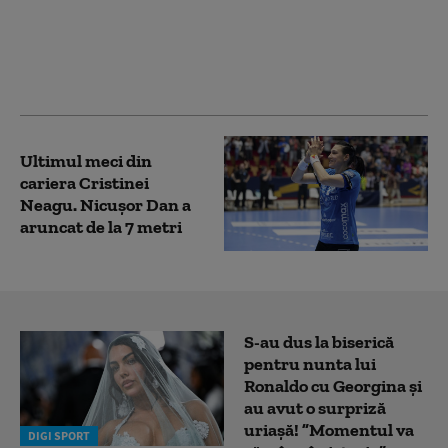
ultimul meci din
preliminare la CM
handbal feminin. Cu
cine joacă mai departe
Ultimul meci din
cariera Cristinei
Neagu. Nicuşor Dan a
aruncat de la 7 metri
S-au dus la biserică
pentru nunta lui
Ronaldo cu Georgina și
au avut o surpriză
uriașă! ”Momentul va
DIGI SPORT