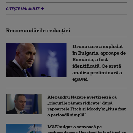
CITEȘTE MAI MULTE
Recomandările redacţiei
Drona care a explodat
în Bulgaria, aproape de
România, a fost
identificată. Ce arată
analiza preliminară a
epavei
Alexandru Nazare avertizează că
„riscurile rămân ridicate” după
rapoartele Fitch și Moody’s: „Nu a fost
o perioadă simplă”
MAE bulgar o convoacă pe
ambasadoarea Ucrainei în legătură cu