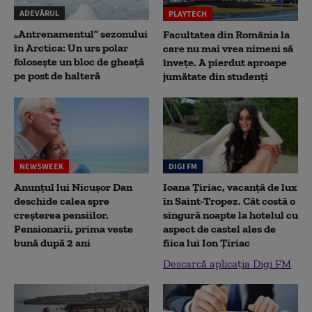
ADEVĂRUL
PLAYTECH
„Antrenamentul” sezonului
Facultatea din România la
în Arctica: Un urs polar
care nu mai vrea nimeni să
folosește un bloc de gheață
înveţe. A pierdut aproape
pe post de halteră
jumătate din studenţi
NEWSWEEK
DIGI FM
Anunțul lui Nicușor Dan
Ioana Țiriac, vacanță de lux
deschide calea spre
în Saint-Tropez. Cât costă o
creșterea pensiilor.
singură noapte la hotelul cu
Pensionarii, prima veste
aspect de castel ales de
bună după 2 ani
fiica lui Ion Țiriac
Descarcă aplicația Digi FM