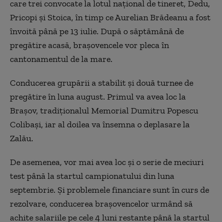
care trei convocate la lotul naţional de tineret, Dedu,
Pricopi şi Stoica, în timp ce Aurelian Brădeanu a fost
învoită până pe 13 iulie. După o săptămână de
pregătire acasă, braşovencele vor pleca în
cantonamentul de la mare.
Conducerea grupării a stabilit şi două turnee de
pregătire în luna august. Primul va avea loc la
Braşov, tradiţionalul Memorial Dumitru Popescu
Colibaşi, iar al doilea va însemna o deplasare la
Zalău.
De asemenea, vor mai avea loc şi o serie de meciuri
test până la startul campionatului din luna
septembrie. Şi problemele financiare sunt în curs de
rezolvare, conducerea braşovencelor urmând să
achite salariile pe cele 4 luni restante până la startul