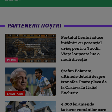
PARTENERII NOȘTRI
Portalul Leului aduce
întâlniri cu potențial
uriaș pentru 3 zodii.
Viața lor poate lua o
nouă direcție
PE ROZ
Ștefan Baiaram,
ultimele detalii despre
transfer. Poate pleca de
la Craiova în Italia!
Exclusiv
FANATIK.RO
4.000 lei amendă
tuturor românilor care