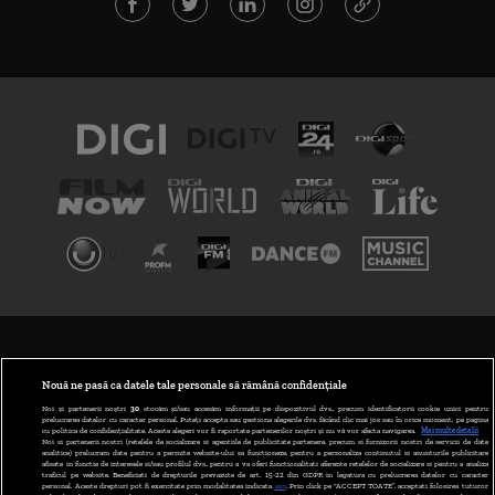
TERMENI ȘI CONDIȚII
POLITICA DE CONFIDENȚIALITATE
Nouă ne pasă ca datele tale personale să rămână confidențiale
Noi și partenerii noștri
30
stocăm și/sau accesăm informații pe dispozitivul dvs., precum identificatorii cookie unici pentru
prelucrarea datelor cu caracter personal. Puteți accepta sau gestiona alegerile dvs. făcând clic mai jos sau în orice moment, pe pagina
ABONARE DIGI TV
cu politica de confidențialitate. Aceste alegeri vor fi raportate partenerilor noștri și nu vă vor afecta navigarea.
Mai multe detalii
Noi si partenerii nostri (retelele de socializare si agentiile de publicitate partenere, precum si furnizorii nostri de servicii de date
analitice) prelucram date pentru a permite website-ului sa functioneze, pentru a personaliza continutul si anunturile publicitare
GESTIONAȚI PREFERINȚELE
afisate in functie de interesele si/sau profilul dvs., pentru a va oferi functionalitati aferente retelelor de socializare si pentru a analiza
traficul pe website. Beneficiati de drepturile prevazute de art. 15-22 din GDPR in legatura cu prelucrarea datelor cu caracter
personal. Aceste drepturi pot fi exercitate prin modalitatea indicata
aici
. Prin click pe “ACCEPT TOATE”, acceptati folosirea tuturor
CODUL DIGI24