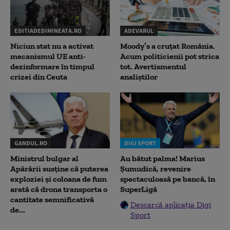
EDITIADEDIMINEATA.RO
ADEVARUL
Niciun stat nu a activat
Moody’s a cruțat România.
mecanismul UE anti-
Acum politicienii pot strica
dezinformare în timpul
tot. Avertismentul
crizei din Ceuta
analiștilor
GANDUL.RO
DIGI SPORT
Ministrul bulgar al
Au bătut palma! Marius
Apărării susține că puterea
Șumudică, revenire
exploziei și coloana de fum
spectaculoasă pe bancă, în
arată că drona transporta o
SuperLigă
cantitate semnificativă
Descarcă aplicația Digi
de...
Sport