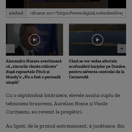
0
embed
seconds
of
1
minute,
36
seconds
Alexandru Nazare avertizează
Când se vor vedea efectele
că „riscurile rămân ridicate”
scufundării barjelor pe Dunăre,
după rapoartele Fitch și
pentru salvarea centralei de la
Moody’s: „Nu a fost o perioadă
Cernavodă
simplă”
Cu o săptămână întârziere, elevele noului cuplu de
tehnicieni braşoveni, Aurelian Roşca şi Vasile
Curiţeanu, au revenit la pregătiri.
Au lipsit, de la primul antrenament, 4 jucătoare, din