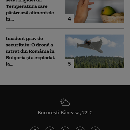
Temperatura care
păstrează alimentele
4
în...
Incident grav de
securitate: O dronă a
intrat din România în
Bulgaria şi a explodat
5
la...
București Băneasa, 22°C