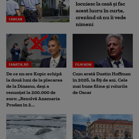
locuiesc la casă și fac
acest lucru în curte,
crezând că nu îi vede
CANCAN
nimeni
FANATIK.RO
FILM NOW
De ce nu are Kopic echipă
Cum arată Dustin Hoffman
la două luni de la plecarea
în 2026, la 89 de ani. Cele
de la Dinamo, deși a
mai bune filme și rolurile
renunțat la 200.000 de
de Oscar
euro: „Rezolvă Anamaria
Prodan în 2...