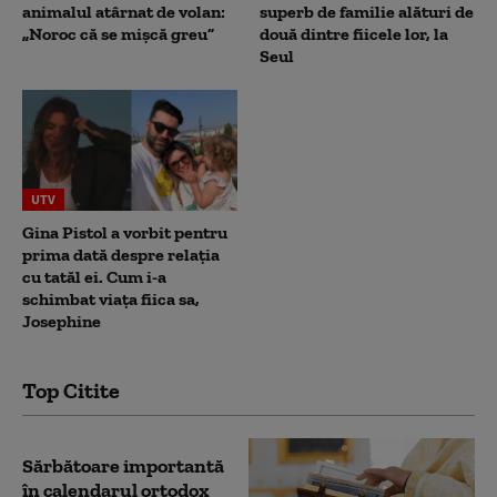
animalul atârnat de volan:
superb de familie alături de
„Noroc că se mișcă greu”
două dintre fiicele lor, la
Seul
UTV
Gina Pistol a vorbit pentru
prima dată despre relația
cu tatăl ei. Cum i-a
schimbat viața fiica sa,
Josephine
Top Citite
Sărbătoare importantă
în calendarul ortodox