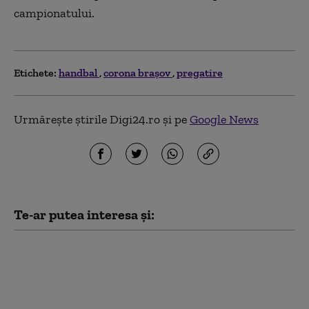
campionatului.
Etichete:
handbal
corona braşov
pregatire
Urmărește știrile Digi24.ro și pe
Google News
Te-ar putea interesa și:
Handbal feminin: CSM
Bucureşti, calificare
senzaţională după 8
ani la Turneul F4 al