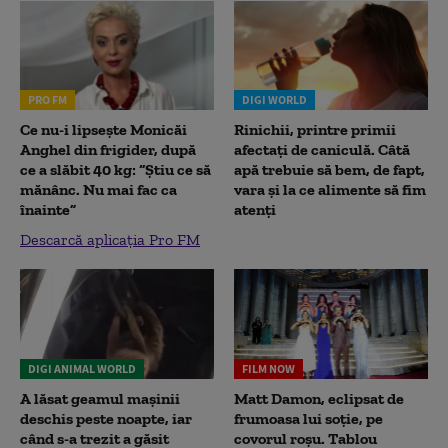
PRO FM
DIGI WORLD
Ce nu-i lipsește Monicăi
Rinichii, printre primii
Anghel din frigider, după
afectați de caniculă. Câtă
ce a slăbit 40 kg: “Știu ce să
apă trebuie să bem, de fapt,
mănânc. Nu mai fac ca
vara și la ce alimente să fim
înainte”
atenți
Descarcă aplicația Pro FM
DIGI ANIMAL WORLD
FILM NOW
A lăsat geamul mașinii
Matt Damon, eclipsat de
deschis peste noapte, iar
frumoasa lui soție, pe
când s-a trezit a găsit
covorul roșu. Tablou