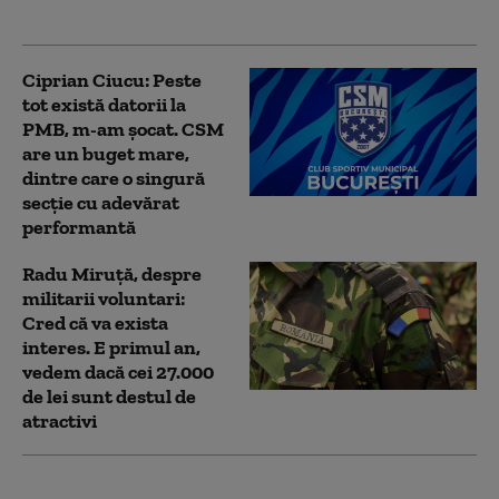
Ligii Campionilor
Ciprian Ciucu: Peste
tot există datorii la
PMB, m-am șocat. CSM
are un buget mare,
dintre care o singură
secţie cu adevărat
performantă
Radu Miruță, despre
militarii voluntari:
Cred că va exista
interes. E primul an,
vedem dacă cei 27.000
de lei sunt destul de
atractivi
România a pierdut