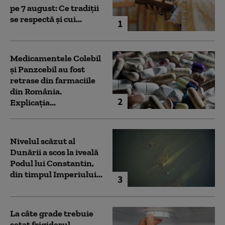
pe 7 august: Ce tradiții
se respectă și cui...
1
Medicamentele Colebil
și Panzcebil au fost
retrase din farmaciile
din România.
2
Explicația...
Nivelul scăzut al
Dunării a scos la iveală
Podul lui Constantin,
din timpul Imperiului...
3
La câte grade trebuie
setat frigiderul.