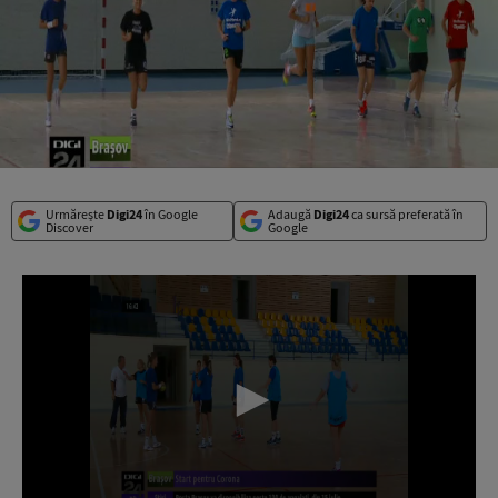
Urmărește
Digi24
în Google
Adaugă
Digi24
ca sursă preferată în
Discover
Google