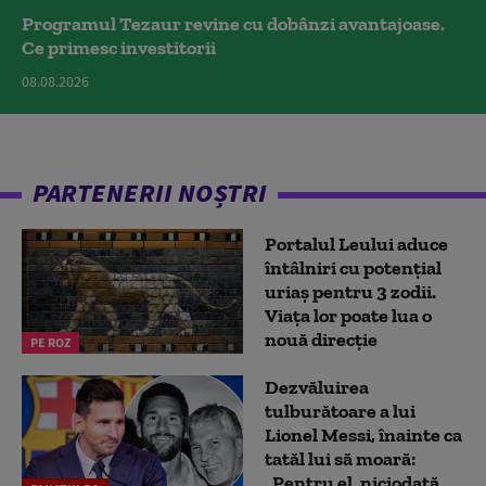
Programul Tezaur revine cu dobânzi avantajoase.
Ce primesc investitorii
08.08.2026
PARTENERII NOȘTRI
Portalul Leului aduce
întâlniri cu potențial
uriaș pentru 3 zodii.
Viața lor poate lua o
nouă direcție
PE ROZ
Dezvăluirea
tulburătoare a lui
Lionel Messi, înainte ca
tatăl lui să moară:
„Pentru el, niciodată