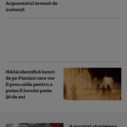
Argumentul invocat de
instanță
Prefectul din Covasna
a fost trimis în judecată
de DNA. Acuzațiile
aduse la adresa lui
Ráduly István
NASA identifică locuri
de pe Pământ care vor
fi prea calde pentru a
putea fi locuite peste
50 de ani
A anunțat că prietena