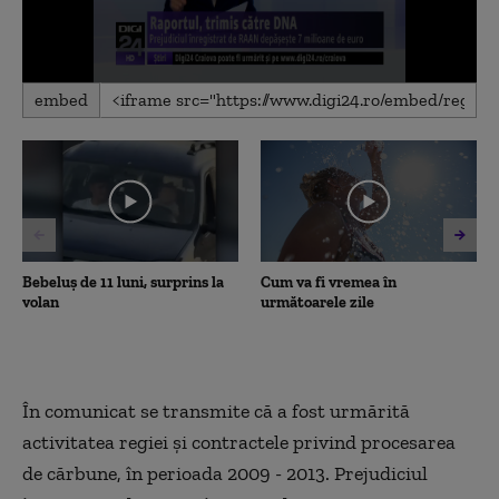
0
embed
seconds
of
44
seconds
Bebeluș de 11 luni, surprins la
Cum va fi vremea în
volan
următoarele zile
În comunicat se transmite că a fost urmărită
activitatea regiei şi contractele privind procesarea
de cărbune, în perioada 2009 - 2013. Prejudiciul