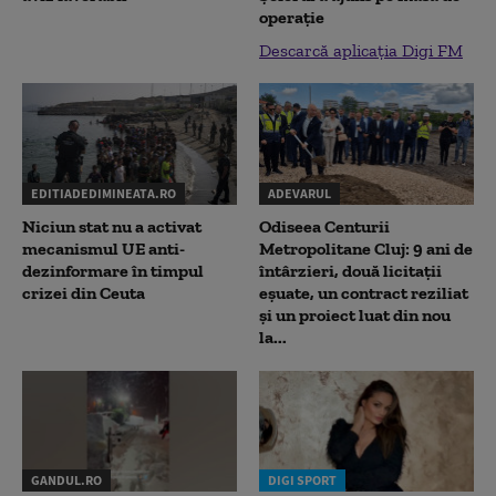
operație
Descarcă aplicația Digi FM
EDITIADEDIMINEATA.RO
ADEVARUL
Niciun stat nu a activat
Odiseea Centurii
mecanismul UE anti-
Metropolitane Cluj: 9 ani de
dezinformare în timpul
întârzieri, două licitații
crizei din Ceuta
eșuate, un contract reziliat
și un proiect luat din nou
la...
GANDUL.RO
DIGI SPORT