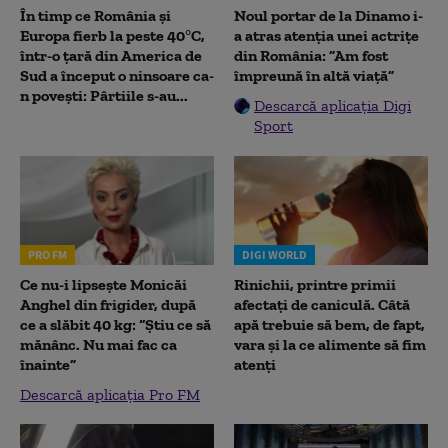
În timp ce România și
Noul portar de la Dinamo i-
Europa fierb la peste 40°C,
a atras atenția unei actrițe
într-o țară din America de
din România: ”Am fost
Sud a început o ninsoare ca-
împreună în altă viață”
n povești: Pârtiile s-au...
Descarcă aplicația Digi
Sport
PRO FM
DIGI WORLD
Ce nu-i lipsește Monicăi
Rinichii, printre primii
Anghel din frigider, după
afectați de caniculă. Câtă
ce a slăbit 40 kg: “Știu ce să
apă trebuie să bem, de fapt,
mănânc. Nu mai fac ca
vara și la ce alimente să fim
înainte”
atenți
Descarcă aplicația Pro FM