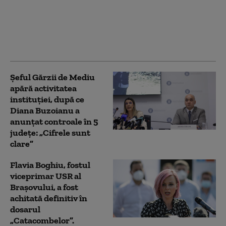
verde începerii
judecății în dosarul
care îl vizează pe
Florian Coldea. Decizia
poate fi contestată
Șeful Gărzii de Mediu
apără activitatea
instituției, după ce
Diana Buzoianu a
anunțat controale în 5
județe: „Cifrele sunt
clare”
Flavia Boghiu, fostul
viceprimar USR al
Brașovului, a fost
achitată definitiv în
dosarul
„Catacombelor”.