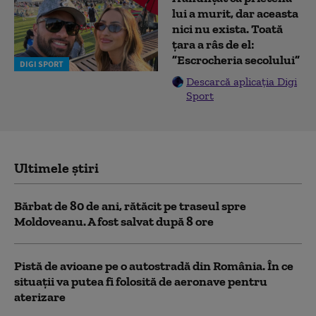
lui a murit, dar aceasta
nici nu exista. Toată
țara a râs de el:
”Escrocheria secolului”
DIGI SPORT
Descarcă aplicația Digi
Sport
Ultimele știri
Bărbat de 80 de ani, rătăcit pe traseul spre
Moldoveanu. A fost salvat după 8 ore
Pistă de avioane pe o autostradă din România. În ce
situații va putea fi folosită de aeronave pentru
aterizare