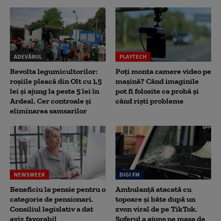
ADEVĂRUL
PLAYTECH
Revolta legumicultorilor:
Poți monta camere video pe
roșiile pleacă din Olt cu 1,5
mașină? Când imaginile
lei și ajung la peste 5 lei în
pot fi folosite ca probă și
Ardeal. Cer controale și
când riști probleme
eliminarea samsarilor
NEWSWEEK
DIGI FM
Beneficiu la pensie pentru o
Ambulanță atacată cu
categorie de pensionari.
topoare și bâte după un
Consiliul legislativ a dat
zvon viral de pe TikTok.
aviz favorabil
Șoferul a ajuns pe masa de