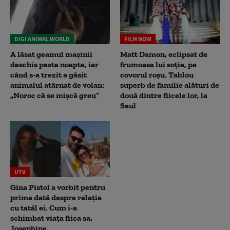
DIGI ANIMAL WORLD
FILM NOW
A lăsat geamul mașinii
Matt Damon, eclipsat de
deschis peste noapte, iar
frumoasa lui soție, pe
când s-a trezit a găsit
covorul roșu. Tablou
animalul atârnat de volan:
superb de familie alături de
„Noroc că se mișcă greu”
două dintre fiicele lor, la
Seul
UTV
Gina Pistol a vorbit pentru
prima dată despre relația
cu tatăl ei. Cum i-a
schimbat viața fiica sa,
Josephine