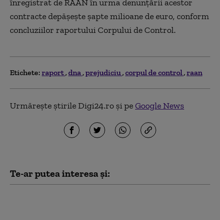
înregistrat de RAAN în urma denunţării acestor
contracte depăşeşte şapte milioane de euro, conform
concluziilor raportului Corpului de Control.
Etichete:
raport
dna
prejudiciu
corpul de control
raan
Urmărește știrile Digi24.ro și pe
Google News
Te-ar putea interesa și:
Curtea de Apel
București a dat undă