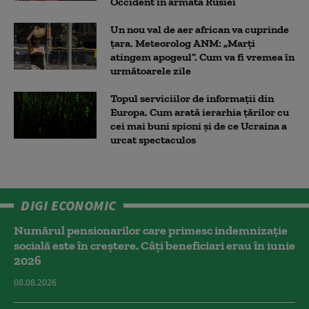
Occident în armata Rusiei
Un nou val de aer african va cuprinde
țara. Meteorolog ANM: „Marți
atingem apogeul”. Cum va fi vremea în
următoarele zile
Topul serviciilor de informații din
Europa. Cum arată ierarhia țărilor cu
cei mai buni spioni și de ce Ucraina a
urcat spectaculos
DIGI ECONOMIC
Numărul pensionarilor care primesc indemnizaţie
socială este în creștere. Câți beneficiari erau în iunie
2026
08.08.2026