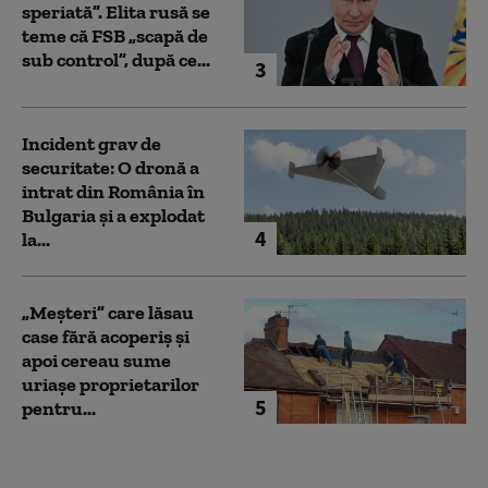
speriată”. Elita rusă se
teme că FSB „scapă de
sub control”, după ce...
3
Incident grav de
securitate: O dronă a
intrat din România în
Bulgaria şi a explodat
4
la...
„Meșteri” care lăsau
case fără acoperiș și
apoi cereau sume
uriașe proprietarilor
5
pentru...