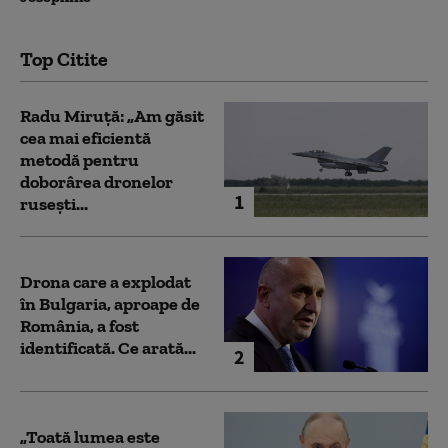
Top Citite
Radu Miruță: „Am găsit
cea mai eficientă
metodă pentru
doborârea dronelor
1
rusești...
Drona care a explodat
în Bulgaria, aproape de
România, a fost
identificată. Ce arată...
2
„Toată lumea este