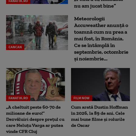
FANATIK.RO
nu am jucat bine”
Meteorologii
Accuweather anunță o
toamnă cum nu prea a
mai fost, în România.
Ce se întâmplă în
CANCAN
septembrie, octombrie
și noiembrie...
FANATIK.RO
FILM NOW
„A cheltuit peste 60-70 de
Cum arată Dustin Hoffman
milioane de euro!”
în 2026, la 89 de ani. Cele
Dezvăluiri despre prețul cu
mai bune filme și rolurile
care Neluțu Varga ar putea
de Oscar
vinde CFR Cluj