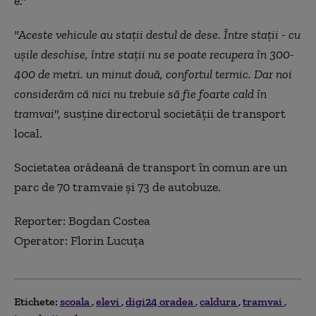
e."
"Aceste vehicule au stații destul de dese. Între stații - cu
ușile deschise, între stații nu se poate recupera în 300-
400 de metri. un minut două, confortul termic. Dar noi
considerăm că nici nu trebuie să fie foarte cald în
tramvai
", susţine directorul societății de transport
local.
Societatea orădeană de transport în comun are un
parc de 70 tramvaie și 73 de autobuze.
Reporter: Bogdan Costea
Operator: Florin Lucuța
Etichete:
scoala
elevi
digi24 oradea
caldura
tramvai