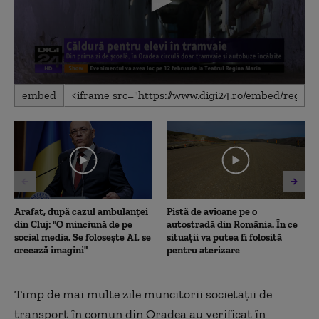
0
embed
seconds
of
2
minutes,
1
second
Arafat, după cazul ambulanței
Pistă de avioane pe o
din Cluj: "O minciună de pe
autostradă din România. În ce
social media. Se folosește AI, se
situații va putea fi folosită
creează imagini"
pentru aterizare
Timp de mai multe zile muncitorii societăţii de
transport în comun din Oradea au verificat în