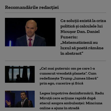
Recomandările redacţiei
Ce soluții există la criza
politică și calculele lui
Nicușor Dan. Daniel
Funeriu:
„Matematicienii au
luxul să poată rămâne
în abstract”
„Cel mai puternic om pe care l-a
cunoscut vreodată planeta”. Cum
redefinește Trump „lumea liberă”
prin ego, cucerire și frică
Legea împotriva dezinformării. Radu
Miruță cere acțiune rapidă după
atacul asupra ambulanței: Minciuna
online a ajuns în stradă