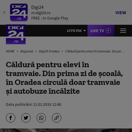
Digi24
VIEW
m.digi24.ro
FREE - In Google Play
LIVE TV
LIVE FM
HOME
Regional
Digi24 Oradea
Căldură pentru elevi în tramvaie. Din prima zi de şcoală, în Oradea circulă doar tramvaie şi autobuze încălzite
Căldură pentru elevi în
tramvaie. Din prima zi de şcoală,
în Oradea circulă doar tramvaie
şi autobuze încălzite
Data publicării:
11.01.2016 12:46