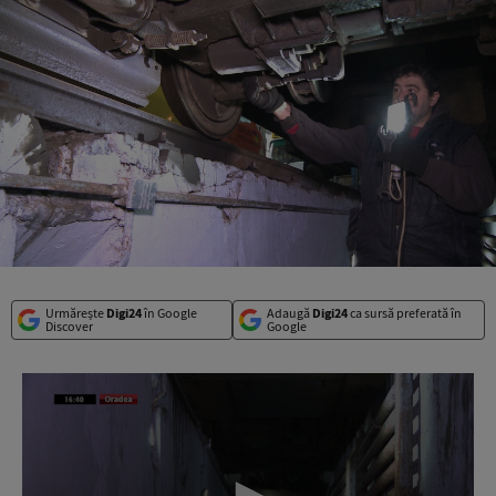
Urmărește
Digi24
în Google
Adaugă
Digi24
ca sursă preferată în
Discover
Google