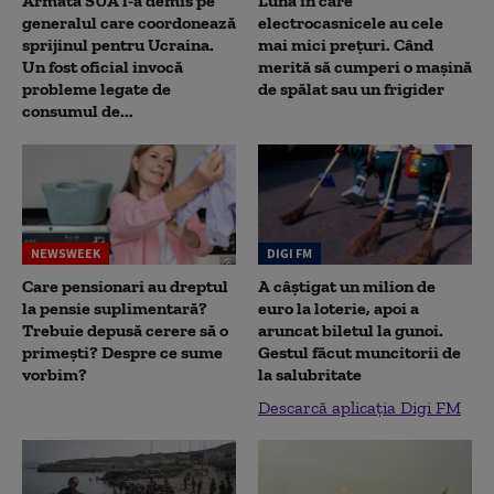
Armata SUA l-a demis pe
Luna în care
generalul care coordonează
electrocasnicele au cele
sprijinul pentru Ucraina.
mai mici prețuri. Când
Un fost oficial invocă
merită să cumperi o mașină
probleme legate de
de spălat sau un frigider
consumul de...
NEWSWEEK
DIGI FM
Care pensionari au dreptul
A câștigat un milion de
la pensie suplimentară?
euro la loterie, apoi a
Trebuie depusă cerere să o
aruncat biletul la gunoi.
primești? Despre ce sume
Gestul făcut muncitorii de
vorbim?
la salubritate
Descarcă aplicația Digi FM