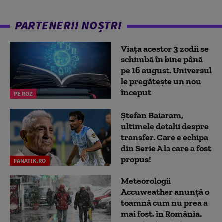
PARTENERII NOȘTRI
Viața acestor 3 zodii se
schimbă în bine până
pe 16 august. Universul
le pregătește un nou
început
PE ROZ
Ștefan Baiaram,
ultimele detalii despre
transfer. Care e echipa
din Serie A la care a fost
propus!
FANATIK.RO
Meteorologii
Accuweather anunță o
toamnă cum nu prea a
mai fost, în România.