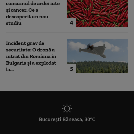
consumul de ardei iute
și cancer. Ce a
descoperit un nou
4
studiu
Incident grav de
securitate: O dronă a
intrat din România în
Bulgaria şi a explodat
5
la...
București Băneasa, 30°C