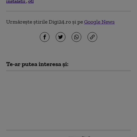
instalatii
otl
Urmărește știrile Digi24.ro și pe
Google News
Te-ar putea interesa și:
Bacalaureat 2026,
sesiunea de toamnă:
Peste 33.000 de
candidați susțin
probele scrise. La ce oră
este programat primul
examen