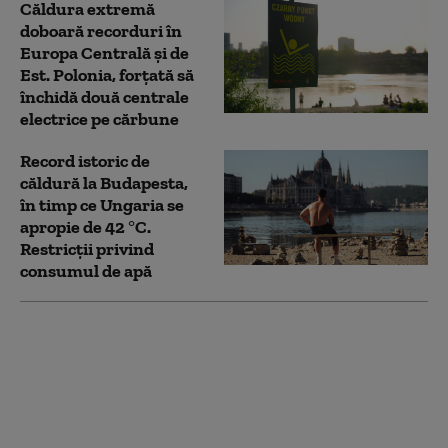
Căldura extremă
doboară recorduri în
Europa Centrală și de
Est. Polonia, forțată să
închidă două centrale
electrice pe cărbune
Record istoric de
căldură la Budapesta,
în timp ce Ungaria se
apropie de 42 °C.
Restricții privind
consumul de apă
Bacalaureat 2026,
sesiunea de toamnă:
Elevii susțin ultima
probă de competențe.
Cum se desfășoară
evaluarea digitală