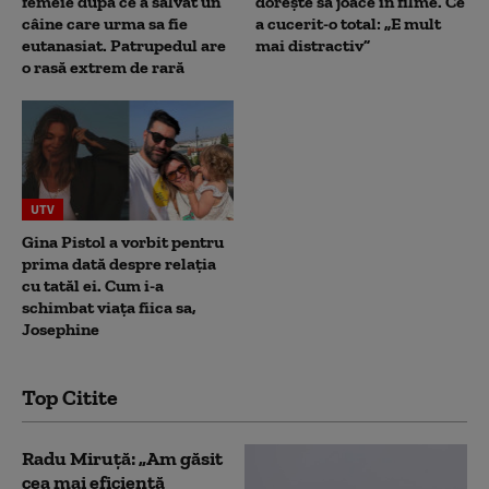
femeie după ce a salvat un
dorește să joace în filme. Ce
câine care urma sa fie
a cucerit-o total: „E mult
eutanasiat. Patrupedul are
mai distractiv”
o rasă extrem de rară
UTV
Gina Pistol a vorbit pentru
prima dată despre relația
cu tatăl ei. Cum i-a
schimbat viața fiica sa,
Josephine
Top Citite
Radu Miruță: „Am găsit
cea mai eficientă