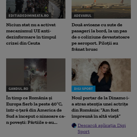
EDITIADEDIMINEATA.RO
ADEVARUL
Niciun stat nu a activat
Două avioane cu sute de
mecanismul UE anti-
pasageri la bord, la un pas
dezinformare în timpul
de o coliziune devastatoare
crizei din Ceuta
pe aeroport. Piloții au
frânat brusc
GANDUL.RO
DIGI SPORT
În timp ce România și
Noul portar de la Dinamo i-
Europa fierb la peste 40°C,
a atras atenția unei actrițe
într-o țară din America de
din România: ”Am fost
Sud a început o ninsoare ca-
împreună în altă viață”
n povești: Pârtiile s-au...
Descarcă aplicația Digi
Sport