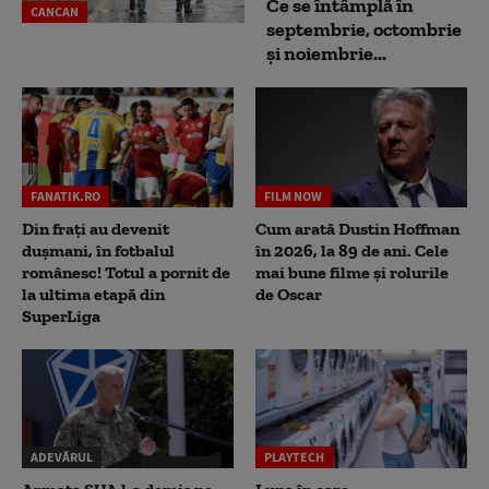
Ce se întâmplă în
CANCAN
septembrie, octombrie
și noiembrie...
FANATIK.RO
FILM NOW
Din frați au devenit
Cum arată Dustin Hoffman
dușmani, în fotbalul
în 2026, la 89 de ani. Cele
românesc! Totul a pornit de
mai bune filme și rolurile
la ultima etapă din
de Oscar
SuperLiga
ADEVĂRUL
PLAYTECH