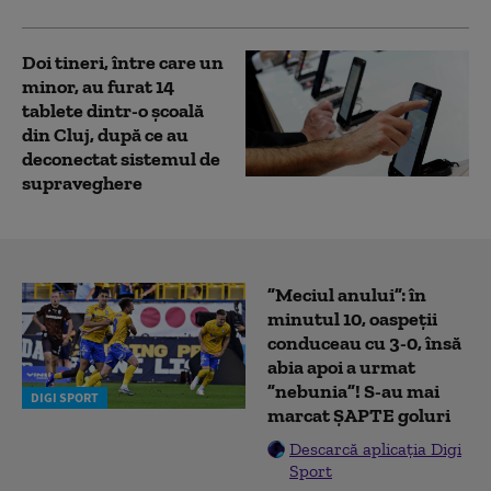
Doi tineri, între care un
minor, au furat 14
tablete dintr-o şcoală
din Cluj, după ce au
deconectat sistemul de
supraveghere
”Meciul anului”: în
minutul 10, oaspeții
conduceau cu 3-0, însă
abia apoi a urmat
”nebunia”! S-au mai
DIGI SPORT
marcat ȘAPTE goluri
Descarcă aplicația Digi
Sport