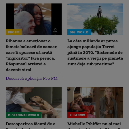
PRO FM
DIGI WORLD
Rihanna a emoționat o
La câte miliarde ar putea
femeie bolnavă de cancer,
ajunge populația Terrei
care îi spusese că arată
până în 2070. "Sistemele de
"îngrozitor" fără perucă.
susținere a vieții pe planetă
Răspunsul artistei a
sunt deja sub presiune"
devenit viral
Descarcă aplicația Pro FM
DIGI ANIMAL WORLD
FILM NOW
Descoperirea făcută de o
Michelle Pfeiffer nu-și mai