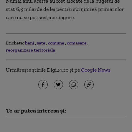
Numai anul acesta au fost alocate de la bugetul de
stat 6,5 milarde de lei pentru sprijinirea primăriilor
care nu se pot susține singure.
Etichete:
bani
sate
comune
comasare
reorganizare teritoriala
Urmărește știrile Digi24.ro și pe
Google News
Te-ar putea interesa și:
„Oamenii sunt pe cale de