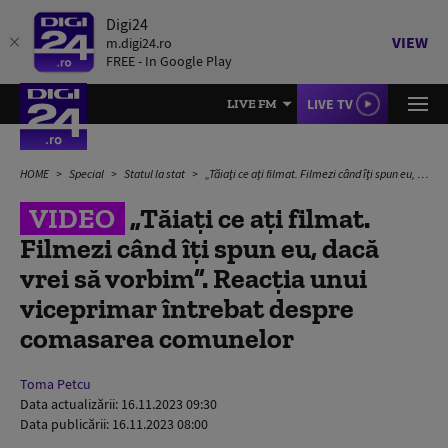
Digi24
VIEW
m.digi24.ro
FREE - In Google Play
LIVE TV
LIVE FM
HOME
Special
Statul la stat
„Tăiați ce ați filmat. Filmezi când îți spun eu, dacă vrei să vorbim”. Reacția unui viceprimar întrebat despre comasarea comunelor
VIDEO
„Tăiați ce ați filmat.
Filmezi când îți spun eu, dacă
vrei să vorbim”. Reacția unui
viceprimar întrebat despre
comasarea comunelor
Toma Petcu
Data actualizării:
16.11.2023 09:30
Data publicării:
16.11.2023 08:00