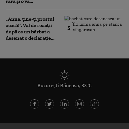
rară și o va...
„Anna, ţine-ţi prostul
acasă!”. Val de reacții
5
după ce un bărbat a
desenat o declarație...
București Băneasa, 33°C