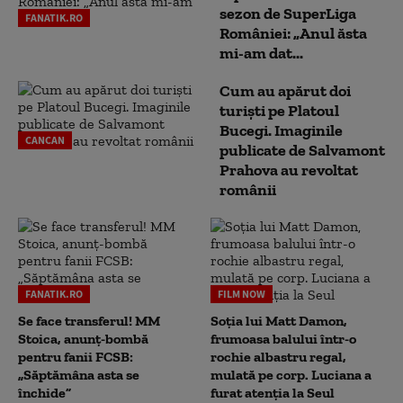
sezon de SuperLiga
FANATIK.RO
României: „Anul ăsta
mi-am dat...
Cum au apărut doi
turiști pe Platoul
Bucegi. Imaginile
CANCAN
publicate de Salvamont
Prahova au revoltat
românii
FANATIK.RO
FILM NOW
Se face transferul! MM
Soția lui Matt Damon,
Stoica, anunț-bombă
frumoasa balului într-o
pentru fanii FCSB:
rochie albastru regal,
„Săptămâna asta se
mulată pe corp. Luciana a
închide”
furat atenția la Seul