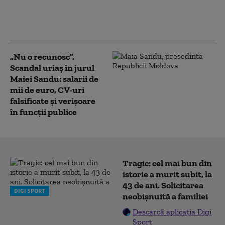
a făcut Donald Trump bani în
primul an după revenirea la
Casa Albă
„Nu o recunosc”.
Scandal uriaș în jurul
Maiei Sandu: salarii de
mii de euro, CV-uri
falsificate și verișoare
în funcții publice
Tragic: cel mai bun din
istorie a murit subit, la
43 de ani. Solicitarea
DIGI SPORT
neobișnuită a familiei
Descarcă aplicația Digi
Sport