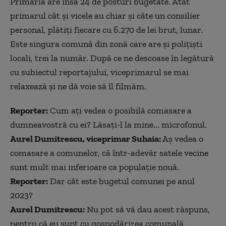
Primăria are însă 24 de posturi bugetate. Atât
primarul cât și vicele au chiar și câte un consilier
personal, plătiți fiecare cu 6.270 de lei brut, lunar.
Este singura comună din zonă care are și polițiști
locali, trei la număr. După ce ne descoase în legătură
cu subiectul reportajului, viceprimarul se mai
relaxează și ne dă voie să îl filmăm.
Reporter:
Cum ați vedea o posibilă comasare a
dumneavostră cu ei? Lăsați-l la mine... microfonul.
Aurel Dumitrescu, viceprimar Suhaia:
Aș vedea o
comasare a comunelor, că într-adevăr satele vecine
sunt mult mai inferioare ca populație nouă.
Reporter:
Dar cât este bugetul comunei pe anul
2023?
Aurel Dumitrescu:
Nu pot să vă dau acest răspuns,
pentru că eu sunt cu gospodărirea comunală,