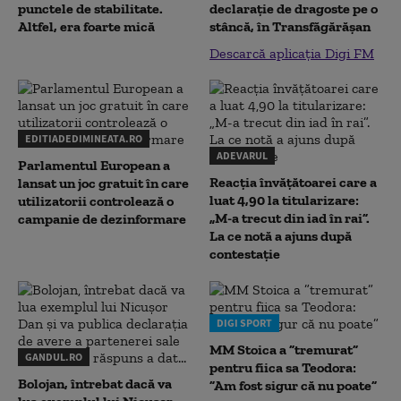
punctele de stabilitate.
declaraţie de dragoste pe o
Altfel, era foarte mică
stâncă, în Transfăgărăşan
Descarcă aplicația Digi FM
EDITIADEDIMINEATA.RO
ADEVARUL
Parlamentul European a
Reacția învățătoarei care a
lansat un joc gratuit în care
luat 4,90 la titularizare:
utilizatorii controlează o
„M-a trecut din iad în rai”.
campanie de dezinformare
La ce notă a ajuns după
contestație
DIGI SPORT
MM Stoica a ”tremurat”
GANDUL.RO
pentru fiica sa Teodora:
Bolojan, întrebat dacă va
”Am fost sigur că nu poate”