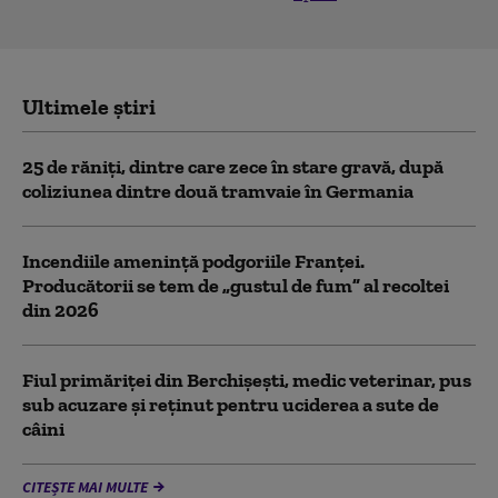
Ultimele știri
25 de răniţi, dintre care zece în stare gravă, după
coliziunea dintre două tramvaie în Germania
Incendiile amenință podgoriile Franței.
Producătorii se tem de „gustul de fum” al recoltei
din 2026
Fiul primăriţei din Berchişeşti, medic veterinar, pus
sub acuzare şi reţinut pentru uciderea a sute de
câini
CITEȘTE MAI MULTE