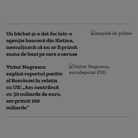
dispariție”. Povestea satului din
România în care mai trăiesc
astăzi doar 20 de suflete
Un bărbat şi-a dat foc într-o
agenţie bancară din Slatina,
nemulţumit că nu ar fi primit
suma de bani pe care o ceruse
Victor Negrescu
explică raportul pozitiv
al României în relația
cu UE: „Am contribuit
cu 30 miliarde de euro,
am primit 100
miliarde”
Biblii, parfumuri,
criptomonede și procese: Cum