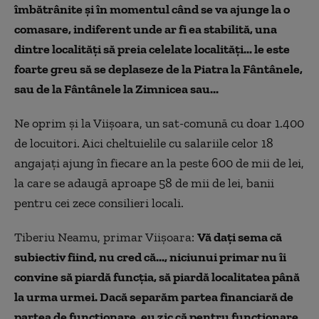
îmbătrânite și în momentul când se va ajunge la o
comasare, indiferent unde ar fi ea stabilită, una
dintre localități să preia celelate localități... le este
foarte greu să se deplaseze de la Piatra la Fântânele,
sau de la Fântânele la Zimnicea sau...
Ne oprim și la Viișoara, un sat-comună cu doar 1.400
de locuitori. Aici cheltuielile cu salariile celor 18
angajați ajung în fiecare an la peste 600 de mii de lei,
la care se adaugă aproape 58 de mii de lei, banii
pentru cei zece consilieri locali.
Tiberiu Neamu, primar Viișoara:
Vă dați sema că
subiectiv fiind, nu cred că..., niciunui primar nu îi
convine să piardă funcția, să piardă localitatea până
la urma urmei. Dacă separăm partea financiară de
partea de funcționare, eu zic că pentru funcționare