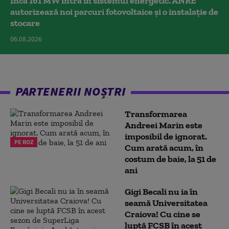
Încă 161 MW intră în sistemul energetic. ANRE
autorizează noi parcuri fotovoltaice și o instalație de
stocare
06.08.2026
PARTENERII NOȘTRI
Transformarea
Andreei Marin este
imposibil de ignorat.
PE ROZ
Cum arată acum, în
costum de baie, la 51 de
ani
Gigi Becali nu ia în
seamă Universitatea
Craiova! Cu cine se
luptă FCSB în acest