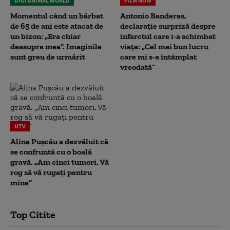
DIGI ANIMAL WORLD
FILM NOW
Momentul când un bărbat
Antonio Banderas,
de 65 de ani este atacat de
declarație surpriză despre
un bizon: „Era chiar
infarctul care i-a schimbat
deasupra mea”. Imaginile
viața: „Cel mai bun lucru
sunt greu de urmărit
care mi s-a întâmplat
vreodată”
UTV
Alina Pușcău a dezvăluit că
se confruntă cu o boală
gravă. „Am cinci tumori. Vă
rog să vă rugați pentru
mine”
Top Citite