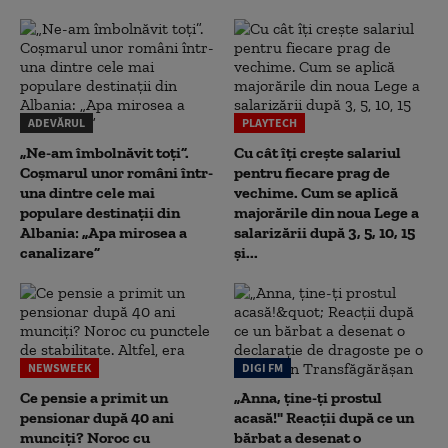
ADEVĂRUL
PLAYTECH
„Ne-am îmbolnăvit toți”.
Cu cât îți crește salariul
Coșmarul unor români într-
pentru fiecare prag de
una dintre cele mai
vechime. Cum se aplică
populare destinații din
majorările din noua Lege a
Albania: „Apa mirosea a
salarizării după 3, 5, 10, 15
canalizare”
și...
NEWSWEEK
DIGI FM
Ce pensie a primit un
„Anna, ţine-ţi prostul
pensionar după 40 ani
acasă!" Reacţii după ce un
munciți? Noroc cu
bărbat a desenat o