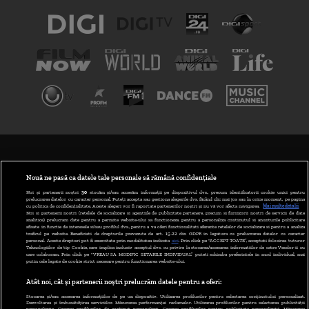
TERMENI ȘI CONDIȚII
POLITICA DE CONFIDENȚIALITATE
Nouă ne pasă ca datele tale personale să rămână confidențiale
Noi și partenerii noștri
30
stocăm și/sau accesăm informații pe dispozitivul dvs., precum identificatorii cookie unici pentru
prelucrarea datelor cu caracter personal. Puteți accepta sau gestiona alegerile dvs. făcând clic mai jos sau în orice moment, pe pagina
ABONARE DIGI TV
cu politica de confidențialitate. Aceste alegeri vor fi raportate partenerilor noștri și nu vă vor afecta navigarea.
Mai multe detalii
Noi si partenerii nostri (retelele de socializare si agentiile de publicitate partenere, precum si furnizorii nostri de servicii de date
analitice) prelucram date pentru a permite website-ului sa functioneze, pentru a personaliza continutul si anunturile publicitare
GESTIONAȚI PREFERINȚELE
afisate in functie de interesele si/sau profilul dvs., pentru a va oferi functionalitati aferente retelelor de socializare si pentru a analiza
traficul pe website. Beneficiati de drepturile prevazute de art. 15-22 din GDPR in legatura cu prelucrarea datelor cu caracter
personal. Aceste drepturi pot fi exercitate prin modalitatea indicata
aici
. Prin click pe “ACCEPT TOATE”, acceptati folosirea tuturor
CODUL DIGI24
Tehnologiilor de tip Cookie, care implica inclusiv acceptul dvs. cu privire la stocarea/accesarea informatiilor de catre Vendor-ii cu
care colaboram. Prin click pe “VREAU SA MODIFIC SETARILE INDIVIDUAL” puteti schimba preferintele in mod individual, mai
putin cele legate de cookie strict necesare pentru functionarea website-ului.
CAMERE WEB
Atât noi, cât și partenerii noștri prelucrăm datele pentru a oferi:
CONTACT/INFO
Stocarea și/sau accesarea informațiilor de pe un dispozitiv. Utilizarea profilurilor pentru selectarea conținutului personalizat.
Dezvoltarea și îmbunătățirea serviciilor. Măsurarea performanței reclamelor. Utilizarea profilurilor pentru selectarea publicității
personalizate. Crearea profilurilor de conținut personalizat. Crearea profilurilor pentru publicitate personalizată. Măsurarea