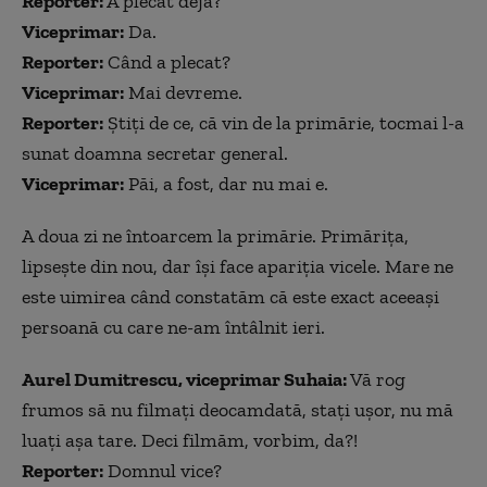
Reporter:
A plecat deja?
Viceprimar:
Da.
Reporter:
Când a plecat?
Viceprimar:
Mai devreme.
Reporter:
Știți de ce, că vin de la primărie, tocmai l-a
sunat doamna secretar general.
Viceprimar:
Păi, a fost, dar nu mai e.
A doua zi ne întoarcem la primărie. Primărița,
lipsește din nou, dar își face apariția vicele. Mare ne
este uimirea când constatăm că este exact aceeași
persoană cu care ne-am întâlnit ieri.
Aurel Dumitrescu, viceprimar Suhaia:
Vă rog
frumos să nu filmați deocamdată, stați ușor, nu mă
luați așa tare. Deci filmăm, vorbim, da?!
Reporter:
Domnul vice?