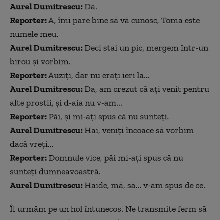
Aurel Dumitrescu:
Da.
Reporter:
A, îmi pare bine să vă cunosc, Toma este
numele meu.
Aurel Dumitrescu:
Deci stai un pic, mergem într-un
birou și vorbim.
Reporter:
Auziți, dar nu erați ieri la...
Aurel Dumitrescu:
Da, am crezut că ați venit pentru
alte prostii, și d-aia nu v-am...
Reporter:
Păi, și mi-ați spus că nu sunteți.
Aurel Dumitrescu:
Hai, veniți încoace să vorbim
dacă vreți...
Reporter:
Domnule vice, păi mi-ați spus că nu
sunteți dumneavoastră.
Aurel Dumitrescu:
Haide, mă, să... v-am spus de ce.
Îl urmăm pe un hol întunecos. Ne transmite ferm să