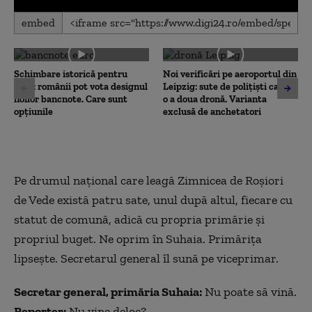
0
embed
seconds
of
0
seconds
Schimbare istorică pentru
Noi verificări pe aeroportul din
euro: românii pot vota designul
Leipzig: sute de polițiști caută
noilor bancnote. Care sunt
o a doua dronă. Varianta
opțiunile
exclusă de anchetatori
Pe drumul național care leagă Zimnicea de Roșiori
de Vede există patru sate, unul după altul, fiecare cu
statut de comună, adică cu propria primărie și
propriul buget. Ne oprim în Suhaia. Primărița
lipsește. Secretarul general îl sună pe viceprimar.
Secretar general, primăria Suhaia:
Nu poate să vină.
Reporter:
Nu vine deloc?