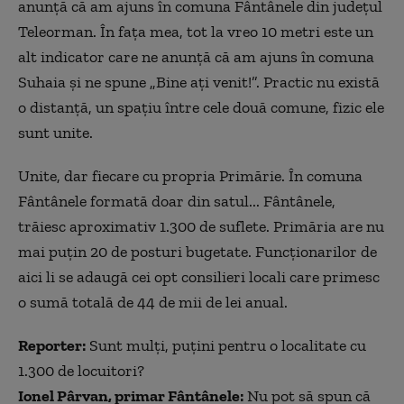
anunță că am ajuns în comuna Fântânele din județul
Teleorman. În fața mea, tot la vreo 10 metri este un
alt indicator care ne anunță că am ajuns în comuna
Suhaia și ne spune „Bine ați venit!”. Practic nu există
o distanță, un spațiu între cele două comune, fizic ele
sunt unite.
Unite, dar fiecare cu propria Primărie. În comuna
Fântânele formată doar din satul... Fântânele,
trăiesc aproximativ 1.300 de suflete. Primăria are nu
mai puțin 20 de posturi bugetate. Funcționarilor de
aici li se adaugă cei opt consilieri locali care primesc
o sumă totală de 44 de mii de lei anual.
Reporter:
Sunt mulți, puțini pentru o localitate cu
1.300 de locuitori?
Ionel Pârvan, primar Fântânele:
Nu pot să spun că