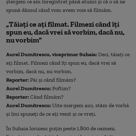
ștergem ce am înregistrat până atunci și că o să ne
spună dânsul când vom avem voie să filmăm.
„Tăiați ce ați filmat. Filmezi când îți
spun eu, dacă vrei să vorbim, dacă nu,
nu vorbim”
Aurel Dumitrescu, viceprimar Suhaia:
Deci, tăiați ce
ați filmat. Filmezi când îți spun eu, dacă vrei să
vorbim, dacă nu, nu vorbim.
Reporter:
Păi și când filmăm?
Aurel Dumitrescu:
Poftim?
Reporter:
Când filmăm?
Aurel Dumitrescu:
Uite mergem aici, stăm de vorbă
și îmi spuneți de ce ați venit și ce vreți.
În Suhaia locuiesc puțin peste 1.800 de oameni.