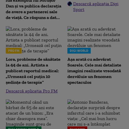
lua exemplul lui Nicușor
Descarcă aplicația Digi
Dan și va publica declarația
Sport
de avere a partenerei sale
de viață. Ce răspuns a dat...
PRO FM
DIGI WORLD
Lora, probleme de sănătate
Așa arată cu adevărat
la 44 de ani. Artista a
Soarele. Cele mai detaliate
publicat raportul medical:
imagini realizate vreodată
„Urmează cel puțin 10
dezvăluie un fenomen
ședințe de terapie”
spectaculos
Descarcă aplicația Pro FM