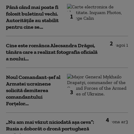
Până când mai poate fi
folosit buletinul vechi.
1
Autoritățile au stabilit
pentru cine se...
2
Cine este românca Alecsandra Drăgoi,
tânăra care a realizat fotografia oficială
a noului...
Noul Comandant-șef al
Armatei ucrainene
solicită demiterea
3
comandantului
Forțelor...
4
„Nu am mai văzut niciodată așa ceva”:
Rusia a doborât o dronă portugheză