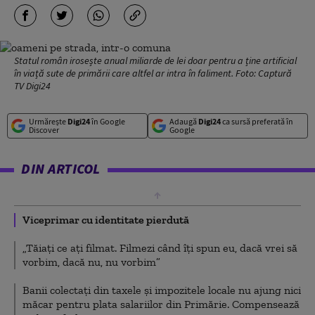
Statul român irosește anual miliarde de lei doar pentru a ține artificial
în viață sute de primării care altfel ar intra în faliment. Foto: Captură
TV Digi24
Urmărește
Digi24
în Google
Adaugă
Digi24
ca sursă preferată în
Discover
Google
DIN ARTICOL
Viceprimar cu identitate pierdută
„Tăiați ce ați filmat. Filmezi când îți spun eu, dacă vrei să
vorbim, dacă nu, nu vorbim”
Banii colectați din taxele și impozitele locale nu ajung nici
măcar pentru plata salariilor din Primărie. Compensează