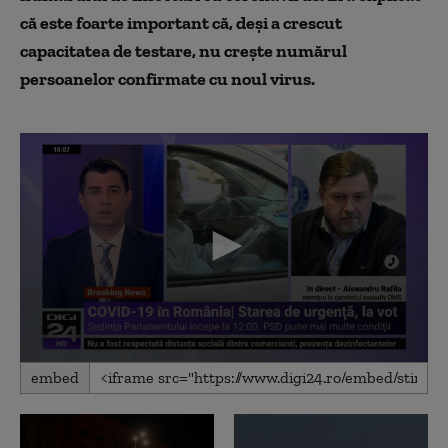
că este foarte important că, deși a crescut
capacitatea de testare, nu crește numărul
persoanelor confirmate cu noul virus.
0
embed
seconds
of
7
minutes,