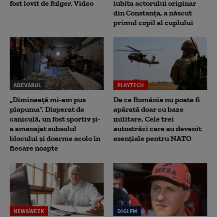
fost lovit de fulger. Video
iubita actorului originar
din Constanța, a născut
primul copil al cuplului
ADEVĂRUL
PLAYTECH
„Dimineață mi-am pus
De ce România nu poate fi
plapuma”. Disperat de
apărată doar cu baze
caniculă, un fost sportiv și-
militare. Cele trei
a amenajat subsolul
autostrăzi care au devenit
blocului și doarme acolo în
esențiale pentru NATO
fiecare noapte
NEWSWEEK
DIGI FM