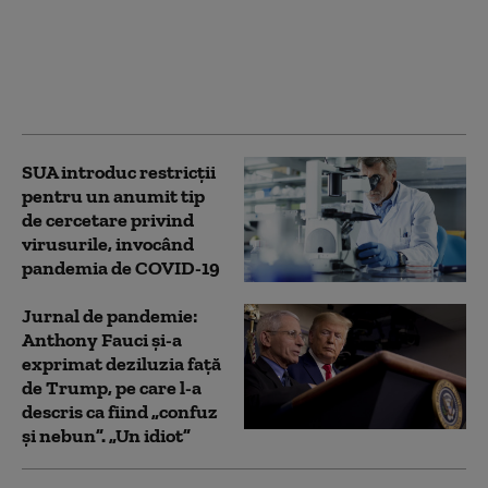
Arafat și Alexandru
Rafila. Șeful DSU: „Nu
există profesioniști mai
buni și profesioniști
mai puțin buni”
SUA introduc restricții
pentru un anumit tip
de cercetare privind
virusurile, invocând
pandemia de COVID-19
Jurnal de pandemie:
Anthony Fauci și-a
exprimat deziluzia față
de Trump, pe care l-a
descris ca fiind „confuz
și nebun”. „Un idiot”