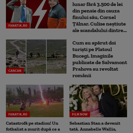
lunar fără 3.500 de lei
din pensie din cauza
finului său, Cornel
Țălnar. Culise neștiute
FANATIK.RO
ale scandalului dintre...
Cum au apărut doi
turiști pe Platoul
Bucegi. Imaginile
publicate de Salvamont
Prahova au revoltat
CANCAN
românii
FANATIK.RO
FILM NOW
Catastrofă pe stadion! Un
Sebastian Stan a devenit
fotbalist a murit după ce a
tată. Annabelle Wallis,