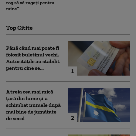
rog să vă rugați pentru
mine”
Top Citite
Până când mai poate fi
folosit buletinul vechi.
Autoritățile au stabilit
pentru cine se...
1
A treia cea mai mică
țară din lume și-a
schimbat numele după
mai bine de jumătate
2
de secol