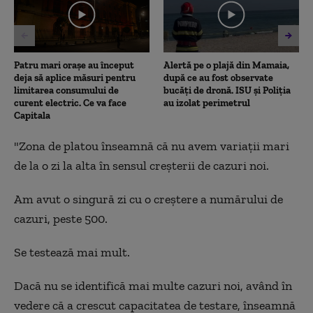
8
seconds
Patru mari orașe au început
Alertă pe o plajă din Mamaia,
deja să aplice măsuri pentru
după ce au fost observate
limitarea consumului de
bucăți de dronă. ISU și Poliția
curent electric. Ce va face
au izolat perimetrul
Capitala
"Zona de platou înseamnă că nu avem variații mari
de la o zi la alta în sensul creșterii de cazuri noi.
Am avut o singură zi cu o creștere a numărului de
cazuri, peste 500.
Se testează mai mult.
Dacă nu se identifică mai multe cazuri noi, având în
vedere că a crescut capacitatea de testare, înseamnă