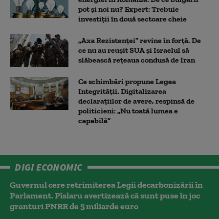
pot și noi nu? Expert: Trebuie
investiții în două sectoare cheie
„Axa Rezistenței” revine în forță. De
ce nu au reușit SUA și Israelul să
slăbească rețeaua condusă de Iran
Ce schimbări propune Legea
Integrității. Digitalizarea
declarațiilor de avere, respinsă de
politicieni: „Nu toată lumea e
capabilă”
DIGI ECONOMIC
Guvernul cere retrimiterea Legii decarbonizării în
Parlament. Pîslaru avertizează că sunt puse în joc
granturi PNRR de 5 miliarde euro