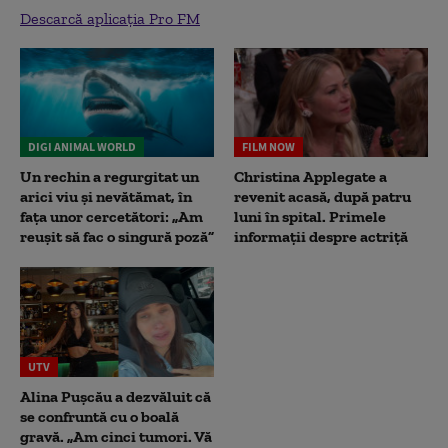
Descarcă aplicația Pro FM
DIGI ANIMAL WORLD
FILM NOW
Un rechin a regurgitat un
Christina Applegate a
arici viu și nevătămat, în
revenit acasă, după patru
fața unor cercetători: „Am
luni în spital. Primele
reușit să fac o singură poză”
informații despre actriță
UTV
Alina Pușcău a dezvăluit că
se confruntă cu o boală
gravă. „Am cinci tumori. Vă