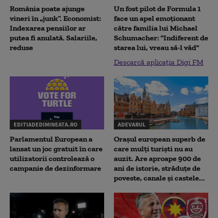
România poate ajunge
Un fost pilot de Formula 1
vineri în „junk”. Economist:
face un apel emoționant
Indexarea pensiilor ar
către familia lui Michael
putea fi anulată. Salariile,
Schumacher: "Indiferent de
reduse
starea lui, vreau să-l văd"
Descarcă aplicația Digi FM
EDITIADEDIMINEATA.RO
ADEVARUL
Parlamentul European a
Orașul european superb de
lansat un joc gratuit în care
care mulți turiști nu au
utilizatorii controlează o
auzit. Are aproape 900 de
campanie de dezinformare
ani de istorie, străduțe de
poveste, canale și castele...