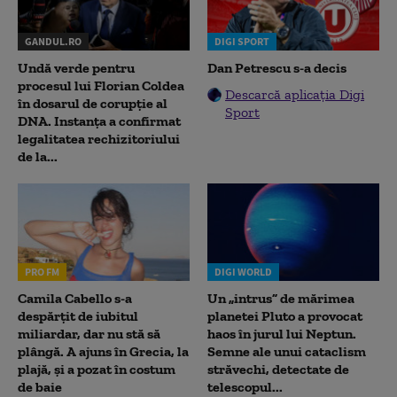
GANDUL.RO
DIGI SPORT
Undă verde pentru
Dan Petrescu s-a decis
procesul lui Florian Coldea
Descarcă aplicația Digi
în dosarul de corupție al
Sport
DNA. Instanța a confirmat
legalitatea rechizitoriului
de la...
PRO FM
DIGI WORLD
Camila Cabello s-a
Un „intrus” de mărimea
despărțit de iubitul
planetei Pluto a provocat
miliardar, dar nu stă să
haos în jurul lui Neptun.
plângă. A ajuns în Grecia, la
Semne ale unui cataclism
plajă, și a pozat în costum
străvechi, detectate de
de baie
telescopul...