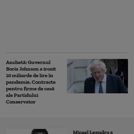
Avertismentul
ANSVSA după
inundații: Pot apărea
boli grave transmise de
la animale la oameni.
Ce recomandări au
autoritățile
Anchetă: Guvernul
Boris Johnson a irosit
10 miliarde de lire în
pandemie. Contracte
pentru firme de casă
ale Partidului
Conservator
Micael Leandro a