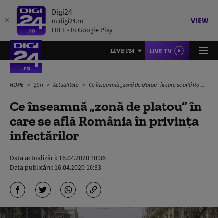
Digi24
VIEW
m.digi24.ro
FREE - In Google Play
LIVE TV
LIVE FM
HOME
Știri
Actualitate
Ce înseamnă „zonă de platou” în care se află România în privința infectărilor
Ce înseamnă „zonă de platou” în
care se află România în privința
infectărilor
Data actualizării:
16.04.2020 10:36
Data publicării:
16.04.2020 10:33