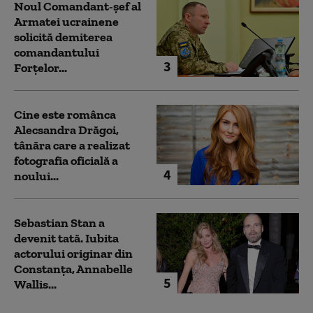
Noul Comandant-șef al
Armatei ucrainene
solicită demiterea
comandantului
3
Forțelor...
Cine este românca
Alecsandra Drăgoi,
tânăra care a realizat
fotografia oficială a
4
noului...
Sebastian Stan a
devenit tată. Iubita
actorului originar din
Constanța, Annabelle
5
Wallis...