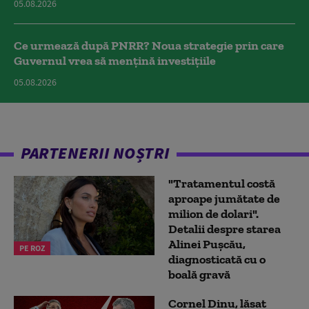
05.08.2026
Ce urmează după PNRR? Noua strategie prin care
Guvernul vrea să mențină investițiile
05.08.2026
PARTENERII NOȘTRI
"Tratamentul costă
aproape jumătate de
milion de dolari".
Detalii despre starea
Alinei Pușcău,
PE ROZ
diagnosticată cu o
boală gravă
Cornel Dinu, lăsat