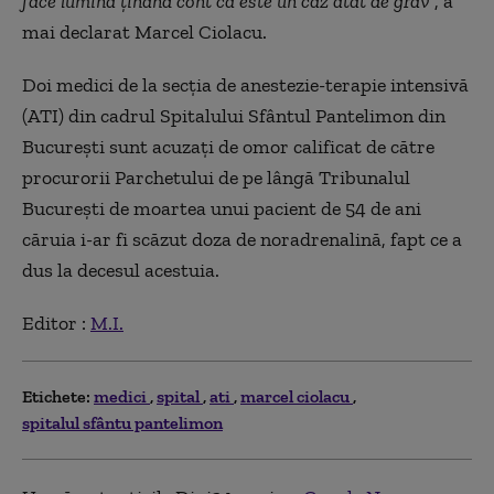
face lumină ţinând cont că este un caz atât de grav
”, a
mai declarat Marcel Ciolacu.
Doi medici de la secţia de anestezie-terapie intensivă
(ATI) din cadrul Spitalului Sfântul Pantelimon din
Bucureşti sunt acuzaţi de omor calificat de către
procurorii Parchetului de pe lângă Tribunalul
Bucureşti de moartea unui pacient de 54 de ani
căruia i-ar fi scăzut doza de noradrenalină, fapt ce a
dus la decesul acestuia.
Editor :
M.I.
Etichete:
medici
spital
ati
marcel ciolacu
spitalul sfântu pantelimon