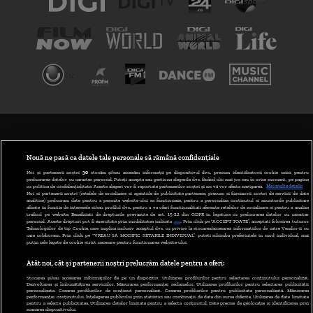
TERMENI ȘI CONDIȚII
POLITICA DE CONFIDENȚIALITATE
Nouă ne pasă ca datele tale personale să rămână confidențiale
Noi și partenerii noștri
30
stocăm și/sau accesăm informații pe dispozitivul dvs., precum identificatorii cookie unici pentru
prelucrarea datelor cu caracter personal. Puteți accepta sau gestiona alegerile dvs. făcând clic mai jos sau în orice moment, pe pagina
ABONARE DIGI TV
cu politica de confidențialitate. Aceste alegeri vor fi raportate partenerilor noștri și nu vă vor afecta navigarea.
Mai multe detalii
Noi si partenerii nostri (retelele de socializare si agentiile de publicitate partenere, precum si furnizorii nostri de servicii de date
analitice) prelucram date pentru a permite website-ului sa functioneze, pentru a personaliza continutul si anunturile publicitare
GESTIONAȚI PREFERINȚELE
afisate in functie de interesele si/sau profilul dvs., pentru a va oferi functionalitati aferente retelelor de socializare si pentru a analiza
traficul pe website. Beneficiati de drepturile prevazute de art. 15-22 din GDPR in legatura cu prelucrarea datelor cu caracter
personal. Aceste drepturi pot fi exercitate prin modalitatea indicata
aici
. Prin click pe “ACCEPT TOATE”, acceptati folosirea tuturor
CODUL DIGI24
Tehnologiilor de tip Cookie, care implica inclusiv acceptul dvs. cu privire la stocarea/accesarea informatiilor de catre Vendor-ii cu
care colaboram. Prin click pe “VREAU SA MODIFIC SETARILE INDIVIDUAL” puteti schimba preferintele in mod individual, mai
putin cele legate de cookie strict necesare pentru functionarea website-ului.
CAMERE WEB
Atât noi, cât și partenerii noștri prelucrăm datele pentru a oferi:
CONTACT/INFO
Stocarea și/sau accesarea informațiilor de pe un dispozitiv. Utilizarea profilurilor pentru selectarea conținutului personalizat.
Dezvoltarea și îmbunătățirea serviciilor. Măsurarea performanței reclamelor. Utilizarea profilurilor pentru selectarea publicității
personalizate. Crearea profilurilor de conținut personalizat. Crearea profilurilor pentru publicitate personalizată. Măsurarea
performanței conținutului. Înțelegerea publicului prin statistici sau combinații de date din surse diferite. Utilizarea de date limitate
pentru a selecta publicitatea. Utilizarea datelor limitate pentru a selecta conținutul. Date precise de geolocație și identificarea prin
VERSIUNE DESKTOP
scanarea dispozitivului.