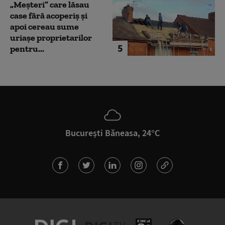
„Meșteri” care lăsau
case fără acoperiș și
apoi cereau sume
uriașe proprietarilor
5
pentru...
București Băneasa, 24°C