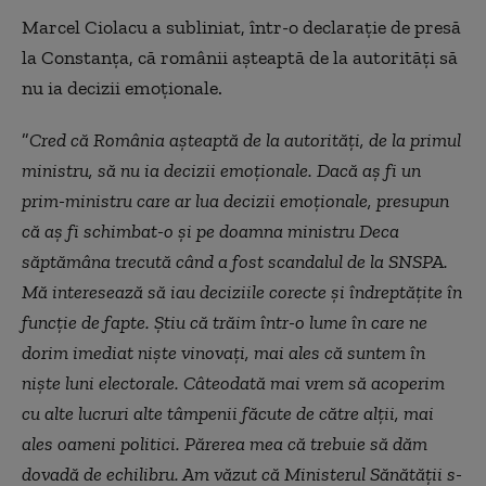
Marcel Ciolacu a subliniat, într-o declarație de presă
la Constanța, că românii aşteaptă de la autorităţi să
nu ia decizii emoţionale.
”
Cred că România aşteaptă de la autorităţi, de la primul
ministru, să nu ia decizii emoţionale. Dacă aş fi un
prim-ministru care ar lua decizii emoţionale, presupun
că aş fi schimbat-o şi pe doamna ministru Deca
săptămâna trecută când a fost scandalul de la SNSPA.
Mă interesează să iau deciziile corecte şi îndreptăţite în
funcţie de fapte. Ştiu că trăim într-o lume în care ne
dorim imediat nişte vinovaţi, mai ales că suntem în
nişte luni electorale. Câteodată mai vrem să acoperim
cu alte lucruri alte tâmpenii făcute de către alţii, mai
ales oameni politici. Părerea mea că trebuie să dăm
dovadă de echilibru. Am văzut că Ministerul Sănătăţii s-