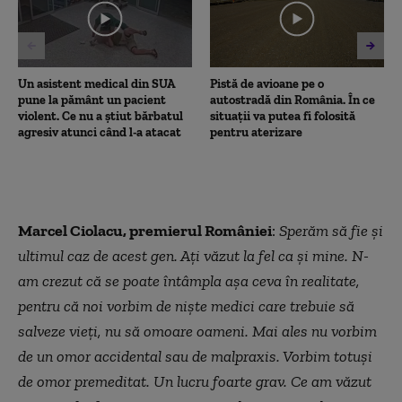
50
seconds
Un asistent medical din SUA
Pistă de avioane pe o
pune la pământ un pacient
autostradă din România. În ce
violent. Ce nu a știut bărbatul
situații va putea fi folosită
agresiv atunci când l-a atacat
pentru aterizare
Marcel Ciolacu, premierul României
:
Sperăm să fie şi
ultimul caz de acest gen. Aţi văzut la fel ca şi mine. N-
am crezut că se poate întâmpla aşa ceva în realitate,
pentru că noi vorbim de nişte medici care trebuie să
salveze vieţi, nu să omoare oameni. Mai ales nu vorbim
de un omor accidental sau de malpraxis. Vorbim totuşi
de omor premeditat. Un lucru foarte grav. Ce am văzut