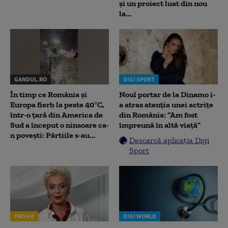
și un proiect luat din nou
la...
GANDUL.RO
DIGI SPORT
În timp ce România și
Noul portar de la Dinamo i-
Europa fierb la peste 40°C,
a atras atenția unei actrițe
într-o țară din America de
din România: ”Am fost
Sud a început o ninsoare ca-
împreună în altă viață”
n povești: Pârtiile s-au...
Descarcă aplicația Digi
Sport
PRO FM
DIGI WORLD