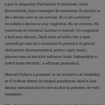
a pus la dispoziţia Parchetului în totalitate, toate
documentele, foştii manageri de asemenea. În justiţie se
dă o decizie care nu ne convine. Eu n-am comentat
niciodată o decizie a unui magistrat. Nu ne convine. Nu
înseamnă că ministrul Justiţiei e vinovat. Un magistrat
a luat acea decizie. Dacă vrem să trăim într-o ţară
normală pe care să o construim în primul şi în primul
rând pentru dumneavoastră, pentru copiii noştri,
părerea mea că deciziile trebuiesc luate, îndreptăţite şi
având toate detaliile
”, a afirmat premierul.
Marcel Ciolacu a precizat că un ministru al Sănătăţii
ar fi trebuit demis în timpul pandemiei când a luat
decizii administrative care au dus la pierderi de vieţi
omeneşti.