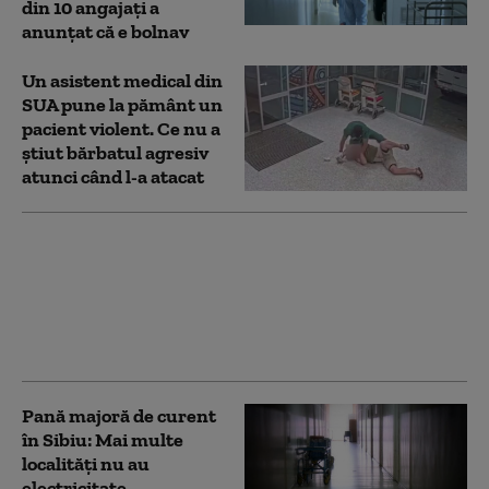
din 10 angajați a
anunțat că e bolnav
Un asistent medical din
SUA pune la pământ un
pacient violent. Ce nu a
știut bărbatul agresiv
atunci când l-a atacat
Rogobete, ironii din
sala de operații pentru
Bolojan: „Ne-ați spus să
stingem lumina.
Operăm pe întuneric?”
Pană majoră de curent
în Sibiu: Mai multe
localități nu au
electricitate,