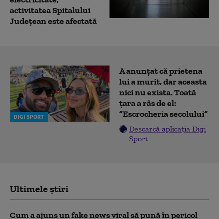
activitatea Spitalului
Judeţean este afectată
A anunțat că prietena
lui a murit, dar aceasta
nici nu exista. Toată
țara a râs de el:
”Escrocheria secolului”
DIGI SPORT
Descarcă aplicația Digi
Sport
Ultimele știri
Cum a ajuns un fake news viral să pună în pericol