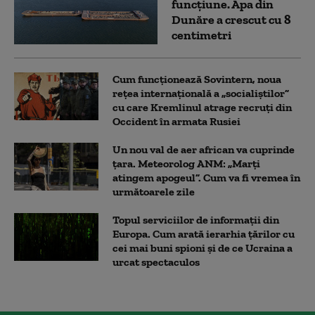
funcțiune. Apa din
Dunăre a crescut cu 8
centimetri
Cum funcționează Sovintern, noua
rețea internațională a „socialiștilor”
cu care Kremlinul atrage recruți din
Occident în armata Rusiei
Un nou val de aer african va cuprinde
țara. Meteorolog ANM: „Marți
atingem apogeul”. Cum va fi vremea în
următoarele zile
Topul serviciilor de informații din
Europa. Cum arată ierarhia țărilor cu
cei mai buni spioni și de ce Ucraina a
urcat spectaculos