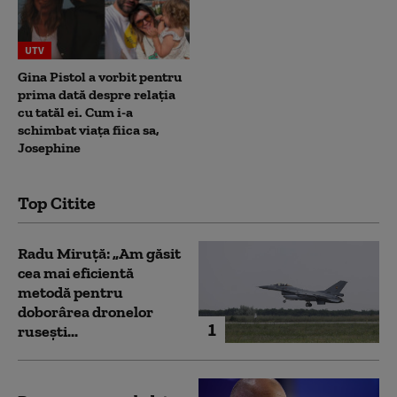
UTV
Gina Pistol a vorbit pentru
prima dată despre relația
cu tatăl ei. Cum i-a
schimbat viața fiica sa,
Josephine
Top Citite
Radu Miruță: „Am găsit
cea mai eficientă
metodă pentru
doborârea dronelor
1
rusești...