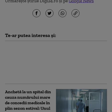
Urmărește știrile Digi24.ro și pe
Google News
Te-ar putea interesa și:
Șase persoane au ajuns
la spital după ce au
avut nevoie de ajutor
pe munte. 25 de
persoane salvate de
Salvamont în 24 de ore
Anchetă la un spital din
cauza numărului mare
de concedii medicale în
plin sezon estival: Unul