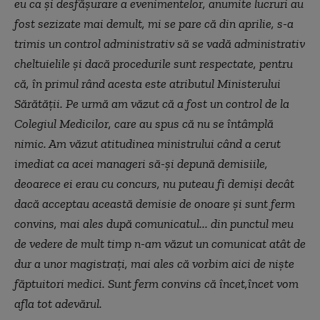
eu ca şi desfăşurare a evenimentelor, anumite lucruri au
fost sezizate mai demult, mi se pare că din aprilie, s-a
trimis un control administrativ să se vadă administrativ
cheltuielile şi dacă procedurile sunt respectate, pentru
că, în primul rând acesta este atributul Ministerului
Sărătăţii. Pe urmă am văzut că a fost un control de la
Colegiul Medicilor, care au spus că nu se întâmplă
nimic. Am văzut atitudinea ministrului când a cerut
imediat ca acei manageri să-şi depună demisiile,
deoarece ei erau cu concurs, nu puteau fi demişi decât
dacă acceptau această demisie de onoare şi sunt ferm
convins, mai ales după comunicatul... din punctul meu
de vedere de mult timp n-am văzut un comunicat atât de
dur a unor magistraţi, mai ales că vorbim aici de nişte
făptuitori medici. Sunt ferm convins că încet,încet vom
afla tot adevărul.