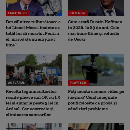
FANATIK.RO
FILM NOW
Dezvăluirea tulburătoare a
Cum arată Dustin Hoffman
lui Lionel Messi, înainte ca
în 2026, la 89 de ani. Cele
tatăl lui să moară: „Pentru
mai bune filme și rolurile
el, niciodată nu am jucat
de Oscar
bine”
ADEVĂRUL
PLAYTECH
Revolta legumicultorilor:
Poți monta camere video pe
roșiile pleacă din Olt cu 1,5
mașină? Când imaginile
lei și ajung la peste 5 lei în
pot fi folosite ca probă și
Ardeal. Cer controale și
când riști probleme
eliminarea samsarilor