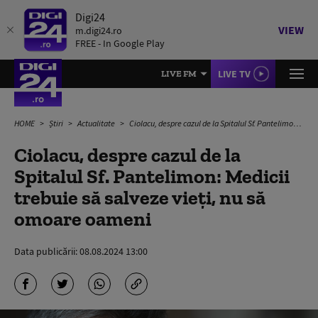
Digi24
VIEW
m.digi24.ro
FREE - In Google Play
LIVE TV
LIVE FM
HOME
Știri
Actualitate
Ciolacu, despre cazul de la Spitalul Sf. Pantelimon: Medicii trebuie să salveze vieţi, nu să omoare oameni
Ciolacu, despre cazul de la
Spitalul Sf. Pantelimon: Medicii
trebuie să salveze vieţi, nu să
omoare oameni
Data publicării:
08.08.2024 13:00