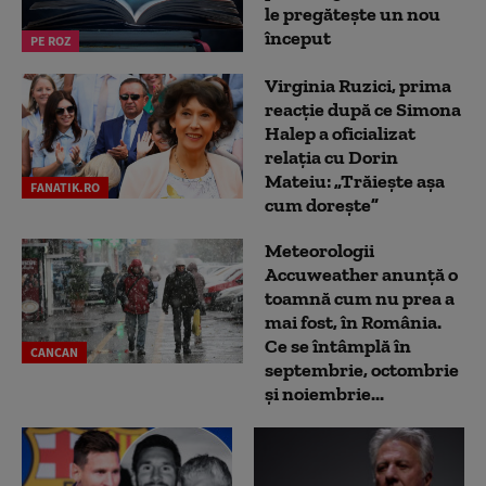
le pregătește un nou
început
PE ROZ
Virginia Ruzici, prima
reacție după ce Simona
Halep a oficializat
relația cu Dorin
Mateiu: „Trăiește așa
FANATIK.RO
cum dorește”
Meteorologii
Accuweather anunță o
toamnă cum nu prea a
mai fost, în România.
Ce se întâmplă în
CANCAN
septembrie, octombrie
și noiembrie...