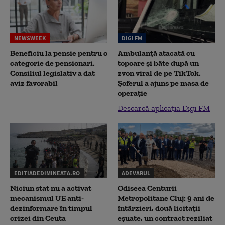
NEWSWEEK
DIGI FM
Beneficiu la pensie pentru o
Ambulanță atacată cu
categorie de pensionari.
topoare și bâte după un
Consiliul legislativ a dat
zvon viral de pe TikTok.
aviz favorabil
Șoferul a ajuns pe masa de
operație
Descarcă aplicația Digi FM
EDITIADEDIMINEATA.RO
ADEVARUL
Niciun stat nu a activat
Odiseea Centurii
mecanismul UE anti-
Metropolitane Cluj: 9 ani de
dezinformare în timpul
întârzieri, două licitații
crizei din Ceuta
eșuate, un contract reziliat