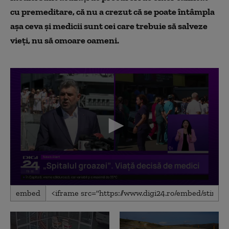
cu premeditare, că nu a crezut că se poate întâmpla
aşa ceva şi medicii sunt cei care trebuie să salveze
vieţi, nu să omoare oameni.
0
embed
seconds
of
6
minutes,