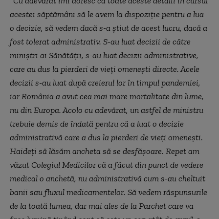
”
Cu adevărat îmi doresc că toate aceste detalii în cursul
acestei săptămâni să le avem la dispoziţie pentru a lua
o decizie, să vedem dacă s-a ştiut de acest lucru, dacă a
fost tolerat administrativ. S-au luat decizii de către
miniştri ai Sănătăţii, s-au luat decizii administrative,
care au dus la pierderi de vieţi omeneşti directe. Acele
decizii s-au luat după creierul lor în timpul pandemiei,
iar România a avut cea mai mare mortalitate din lume,
nu din Europa. Acolo cu adevărat, un astfel de ministru
trebuie demis de îndată pentru că a luat o decizie
administrativă care a dus la pierderi de vieţi omeneşti.
Haideţi să lăsăm ancheta să se desfăşoare. Repet am
văzut Colegiul Medicilor că a făcut din punct de vedere
medical o anchetă, nu administrativă cum s-au cheltuit
banii sau fluxul medicamentelor. Să vedem răspunsurile
de la toată lumea, dar mai ales de la Parchet care va