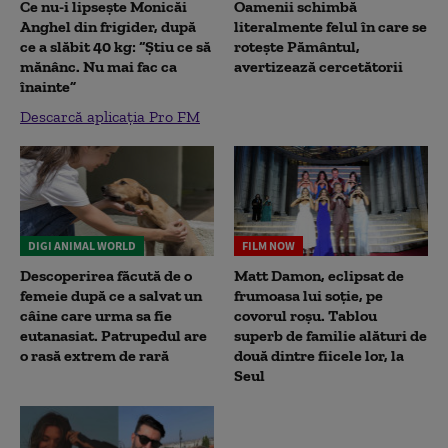
Ce nu-i lipsește Monicăi
Oamenii schimbă
Anghel din frigider, după
literalmente felul în care se
ce a slăbit 40 kg: “Știu ce să
rotește Pământul,
mănânc. Nu mai fac ca
avertizează cercetătorii
înainte”
Descarcă aplicația Pro FM
DIGI ANIMAL WORLD
FILM NOW
Descoperirea făcută de o
Matt Damon, eclipsat de
femeie după ce a salvat un
frumoasa lui soție, pe
câine care urma sa fie
covorul roșu. Tablou
eutanasiat. Patrupedul are
superb de familie alături de
o rasă extrem de rară
două dintre fiicele lor, la
Seul