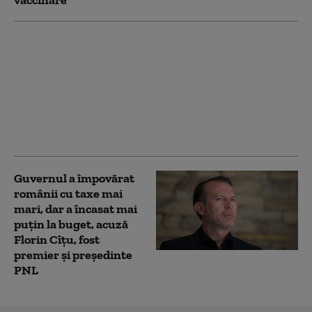
DNA confirmă că
dosarul achiziției de
vaccinuri COVID-19
este încă în lucru. Ce
reclama Pfizer în
plângerea depusă la
instanța belgiană
Guvernul a împovărat
românii cu taxe mai
mari, dar a încasat mai
puțin la buget, acuză
Florin Cîțu, fost
premier și președinte
PNL