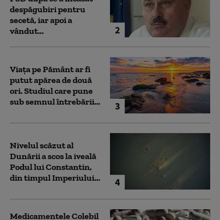
despăgubiri pentru
secetă, iar apoi a
2
vândut...
Viața pe Pământ ar fi
putut apărea de două
ori. Studiul care pune
sub semnul întrebării...
3
Nivelul scăzut al
Dunării a scos la iveală
Podul lui Constantin,
din timpul Imperiului...
4
Medicamentele Colebil