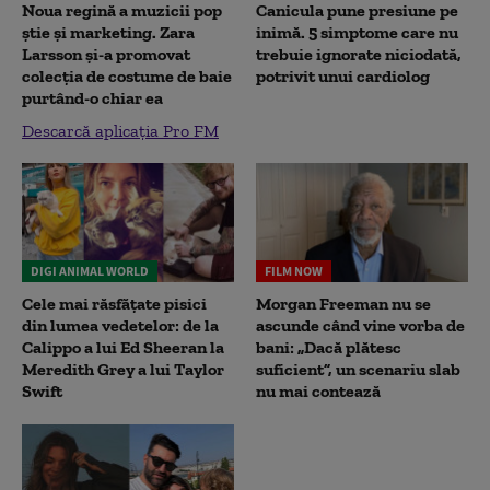
Noua regină a muzicii pop
Canicula pune presiune pe
știe și marketing. Zara
inimă. 5 simptome care nu
Larsson și-a promovat
trebuie ignorate niciodată,
colecția de costume de baie
potrivit unui cardiolog
purtând-o chiar ea
Descarcă aplicația Pro FM
DIGI ANIMAL WORLD
FILM NOW
Cele mai răsfățate pisici
Morgan Freeman nu se
din lumea vedetelor: de la
ascunde când vine vorba de
Calippo a lui Ed Sheeran la
bani: „Dacă plătesc
Meredith Grey a lui Taylor
suficient”, un scenariu slab
Swift
nu mai contează