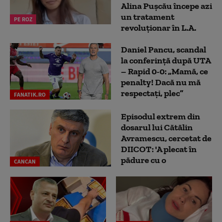
Alina Pușcău începe azi
un tratament
PE ROZ
revoluționar în L.A.
Daniel Pancu, scandal
la conferință după UTA
– Rapid 0-0: „Mamă, ce
penalty! Dacă nu mă
respectați, plec”
FANATIK.RO
Episodul extrem din
dosarul lui Cătălin
Avramescu, cercetat de
DIICOT: 'A plecat în
pădure cu o
CANCAN