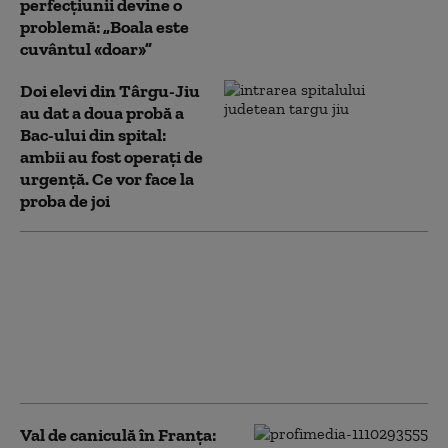
perfecțiunii devine o
problemă: „Boala este
cuvântul «doar»”
Doi elevi din Târgu-Jiu
au dat a doua probă a
Bac-ului din spital:
ambii au fost operați de
urgență. Ce vor face la
proba de joi
„Transpir, mă doare
stomacul”. Stresul,
inamicul candidaților
înaintea examenelor.
Cum poate fi depășită
lupta emoțională
Val de caniculă în Franţa: