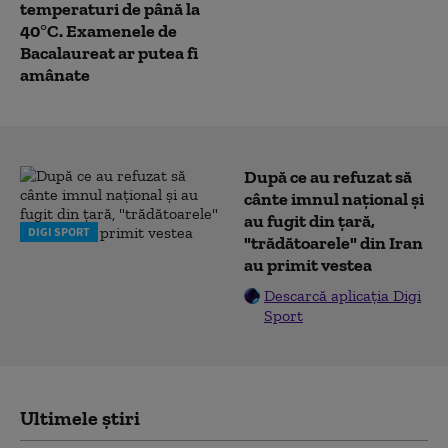
temperaturi de până la
40°C. Examenele de
Bacalaureat ar putea fi
amânate
După ce au refuzat să
cânte imnul naţional şi
au fugit din ţară,
DIGI SPORT
"trădătoarele" din Iran
au primit vestea
Descarcă aplicația Digi
Sport
Ultimele știri