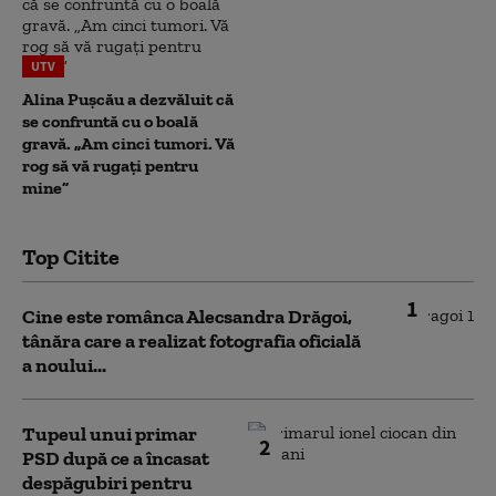
UTV
Alina Pușcău a dezvăluit că
se confruntă cu o boală
gravă. „Am cinci tumori. Vă
rog să vă rugați pentru
mine”
Top Citite
1
Cine este românca Alecsandra Drăgoi,
tânăra care a realizat fotografia oficială
a noului...
Tupeul unui primar
2
PSD după ce a încasat
despăgubiri pentru