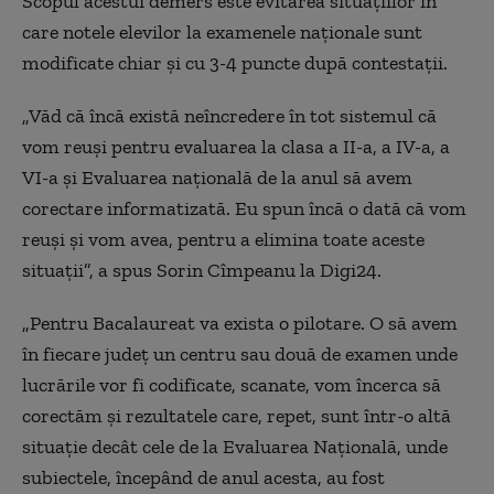
Scopul acestui demers este evitarea situațiilor în
care notele elevilor la examenele naționale sunt
modificate chiar și cu 3-4 puncte după contestații.
„Văd că încă există neîncredere în tot sistemul că
vom reuși pentru evaluarea la clasa a II-a, a IV-a, a
VI-a și Evaluarea națională de la anul să avem
corectare informatizată. Eu spun încă o dată că vom
reuși și vom avea, pentru a elimina toate aceste
situații”, a spus Sorin Cîmpeanu la Digi24.
„Pentru Bacalaureat va exista o pilotare. O să avem
în fiecare județ un centru sau două de examen unde
lucrările vor fi codificate, scanate, vom încerca să
corectăm și rezultatele care, repet, sunt într-o altă
situație decât cele de la Evaluarea Națională, unde
subiectele, începând de anul acesta, au fost