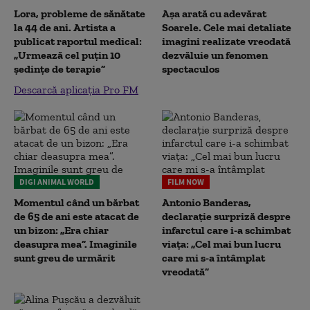
Lora, probleme de sănătate
Așa arată cu adevărat
la 44 de ani. Artista a
Soarele. Cele mai detaliate
publicat raportul medical:
imagini realizate vreodată
„Urmează cel puțin 10
dezvăluie un fenomen
ședințe de terapie”
spectaculos
Descarcă aplicația Pro FM
DIGI ANIMAL WORLD
FILM NOW
Momentul când un bărbat
Antonio Banderas,
de 65 de ani este atacat de
declarație surpriză despre
un bizon: „Era chiar
infarctul care i-a schimbat
deasupra mea”. Imaginile
viața: „Cel mai bun lucru
sunt greu de urmărit
care mi s-a întâmplat
vreodată”