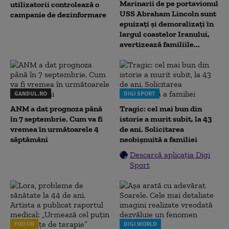
Marinarii de pe portavionul
utilizatorii controlează o
USS Abraham Lincoln sunt
campanie de dezinformare
epuizați și demoralizați în
largul coastelor Iranului,
avertizează familiile...
GANDUL.RO
DIGI SPORT
ANM a dat prognoza până
Tragic: cel mai bun din
în 7 septembrie. Cum va fi
istorie a murit subit, la 43
vremea în următoarele 4
de ani. Solicitarea
săptămâni
neobișnuită a familiei
Descarcă aplicația Digi
Sport
PRO FM
DIGI WORLD