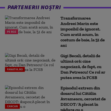
PARTENERII NOȘTRI
Transformarea
Andreei Marin este
imposibil de ignorat.
PE ROZ
Cum arată acum, în
costum de baie, la 51 de
ani
Gigi Becali, detalii de
ultimă oră: cine
negociază, de fapt, cu
FANATIK.RO
Dan Petrescu! Ce rol ar
putea avea la FCSB
Episodul extrem din
dosarul lui Cătălin
Avramescu, cercetat de
DIICOT: 'A plecat în
CANCAN
pădure cu o