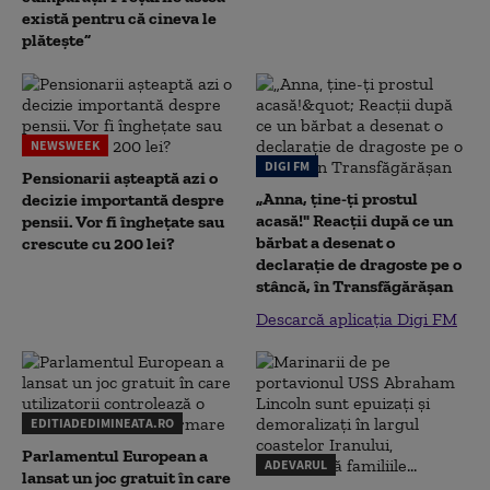
există pentru că cineva le
plătește”
NEWSWEEK
DIGI FM
Pensionarii așteaptă azi o
„Anna, ţine-ţi prostul
decizie importantă despre
acasă!" Reacţii după ce un
pensii. Vor fi înghețate sau
bărbat a desenat o
crescute cu 200 lei?
declaraţie de dragoste pe o
stâncă, în Transfăgărăşan
Descarcă aplicația Digi FM
EDITIADEDIMINEATA.RO
Parlamentul European a
ADEVARUL
lansat un joc gratuit în care