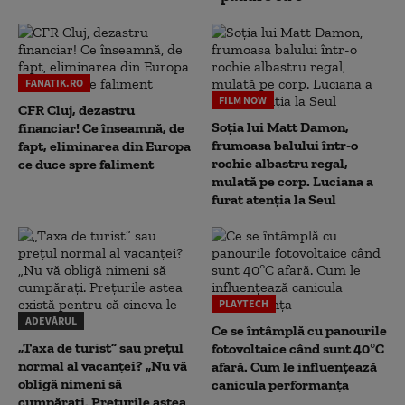
FANATIK.RO
FILM NOW
CFR Cluj, dezastru
Soția lui Matt Damon,
financiar! Ce înseamnă, de
frumoasa balului într-o
fapt, eliminarea din Europa
rochie albastru regal,
ce duce spre faliment
mulată pe corp. Luciana a
furat atenția la Seul
PLAYTECH
ADEVĂRUL
Ce se întâmplă cu panourile
„Taxa de turist” sau prețul
fotovoltaice când sunt 40°C
normal al vacanței? „Nu vă
afară. Cum le influențează
obligă nimeni să
canicula performanța
cumpărați. Prețurile astea