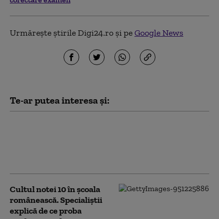
Urmărește știrile Digi24.ro și pe
Google News
Te-ar putea interesa și:
Un consilier local AUR a dat
pentru prima dată examenul
de BAC, la 39 de ani, și l-a picat:
„Mai trebuie pregătire”
Cultul notei 10 în școala
românească. Specialiștii
explică de ce proba