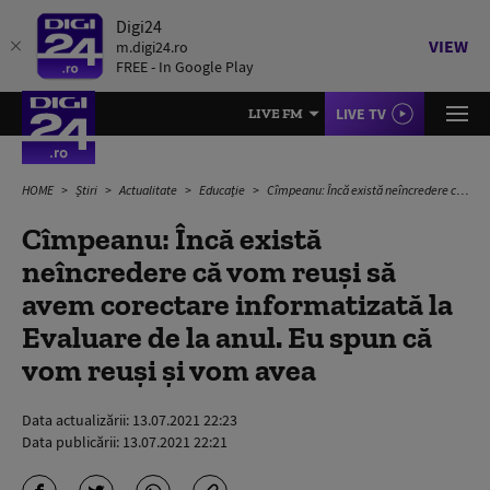
Digi24
VIEW
m.digi24.ro
FREE - In Google Play
LIVE TV
LIVE FM
HOME
Știri
Actualitate
Educație
Cîmpeanu: Încă există neîncredere că vom reuși să avem corectare informatizată la Evaluare de la anul. Eu spun că vom reuși și vom avea
Cîmpeanu: Încă există
neîncredere că vom reuși să
avem corectare informatizată la
Evaluare de la anul. Eu spun că
vom reuși și vom avea
Data actualizării:
13.07.2021 22:23
Data publicării:
13.07.2021 22:21