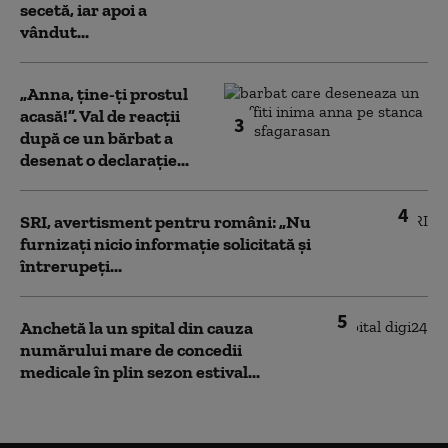
secetă, iar apoi a
vândut...
„Anna, ţine-ţi prostul
acasă!”. Val de reacții
3
după ce un bărbat a
desenat o declarație...
4
SRI, avertisment pentru români: „Nu
furnizați nicio informație solicitată și
întrerupeți...
5
Anchetă la un spital din cauza
numărului mare de concedii
medicale în plin sezon estival...