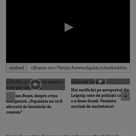
0
embed
seconds
of
0
seconds
Noi verificări pe aeroportul din
Leipzig: sute de polițiști caută
Cristian Bușoi, despre criza
o a doua dronă. Varianta
energetică: „Populația nu va fi
exclusă de anchetatori
afectată de limitările de
consum”