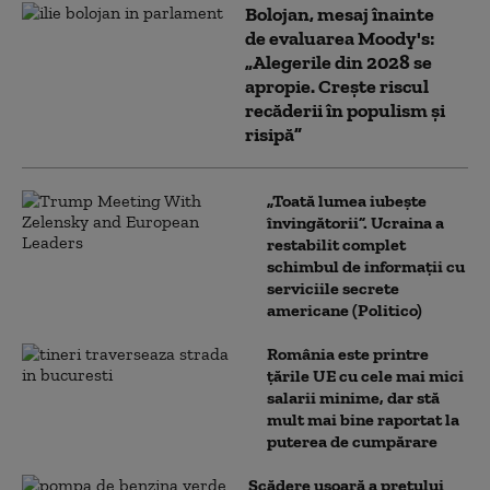
Bolojan, mesaj înainte
de evaluarea Moody's:
„Alegerile din 2028 se
apropie. Crește riscul
recăderii în populism și
risipă”
„Toată lumea iubește
învingătorii”. Ucraina a
restabilit complet
schimbul de informații cu
serviciile secrete
americane (Politico)
România este printre
țările UE cu cele mai mici
salarii minime, dar stă
mult mai bine raportat la
puterea de cumpărare
Scădere ușoară a prețului