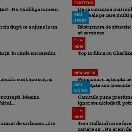
PLAYTECH
nței? „Nu vă obligă nimeni
De ce consumă mai mult
DIGI
Greșeala pe care mulți șo
SPORT
rcia după ce a ajuns la un
Răsturnare de situație: 
să semneze
FILM
NOW
rinții, în ciuda succesului
Top 10 filme cu Charlize
NEWSWEEK
incoln sunt epuizați și
Pensionarii așteaptă azi
DIGI
înghețate sau crescute 
WORLD
București. Mașina
Canicula pune presiune
ltul...
ignorate niciodată, potr
FILM
NOW
atacat de un bizon: „Era
Tom Holland nu se fereș
cariera sa: „Nu eram de