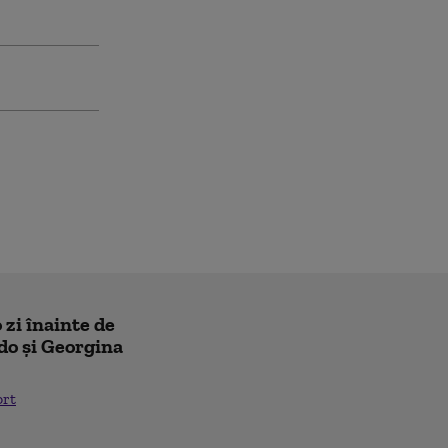
 zi înainte de
do și Georgina
ort