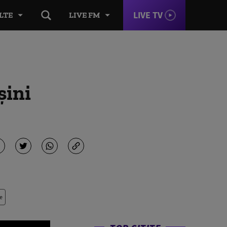
LIVE TV
LTE
LIVE FM
şini
e