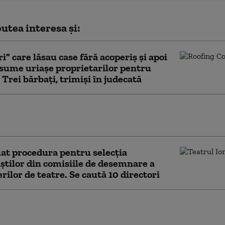
utea interesa și:
i” care lăsau case fără acoperiș și apoi
sume uriașe proprietarilor pentru
. Trei bărbați, trimiși în judecată
logii au emis noi avertizări de caniculă și furtuni.
u: Ploile „nu vor compensa lipsa acută” de apă
uat procedura pentru selecţia
iştilor din comisiile de desemnare a
ilor de teatre. Se caută 10 directori
ari orașe au început deja să aplice
 pentru limitarea consumului de