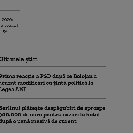
Ultimele știri
Prima reacție a PSD după ce Bolojan a
acuzat modificări cu țintă politică la
Legea ANI
Berlinul plăteşte despăgubiri de aproape
900.000 de euro pentru cazări la hotel
după o pană masivă de curent