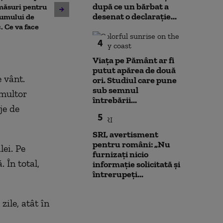
după ce un bărbat a
Cristian Bușoi, despre criza
 măsuri pentru
din Leipzig: sut
desenat o declarație...
energetică: „Populația nu va
sumului de
caută o a doua 
fi afectată de limitările de
. Ce va face
Varianta exclu
consum”
anchetatori
4
Viața pe Pământ ar fi
putut apărea de două
 vânt.
ori. Studiul care pune
sub semnul
 multor
întrebării...
je de
5
SRI, avertisment
pentru români: „Nu
lei. Pe
furnizați nicio
 În total,
informație solicitată și
întrerupeți...
zile, atât în