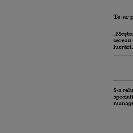
Te-ar p
„Meșter
cereau 
lucrări
Meteoro
Mateesc
S-a rel
special
manager
Patru m
măsuri