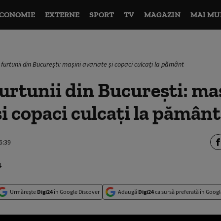
CONOMIE
EXTERNE
SPORT
TV
MAGAZIN
MAI MU
 furtunii din Bucureşti: maşini avariate şi copaci culcaţi la pământ
furtunii din Bucureşti: ma
şi copaci culcaţi la pământ
6:39
Urmărește
Digi24
în Google Discover
Adaugă
Digi24
ca sursă preferată în Googl