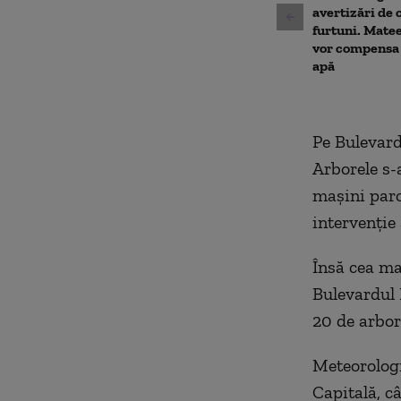
avertizări de 
furtuni. Matee
vor compensa 
apă
Pe Bulevard
Arborele s-
maşini parc
intervenţie 
Însă cea mai
Bulevardul 
20 de arbor
Meteorologii
Capitală, cât