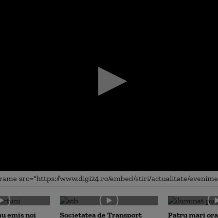
me
au emis noi
Societatea de Transport
Patru mari ora