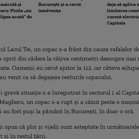
caniculă și
București și-a cerut
deja să aplice
scu: Ploile „nu
insolvența
limitarea con
lipsa acută” de
curent electric
Capitala
ul Lacul Tei, un copac s-a frânt din cauza rafalelor de
a oprit din cădere la câţiva centimetri deasupra mai
ate. Oamenii au cerut ajutor la 112, iar câteva echipa
au venit ca să degajeze resturile copacului.
 gravă situaţie s-a înregistrat în sectorul 1 al Capita
Magheru, un copac s-a rupt şi a căzut peste o maşină.
i au fost puşi la pământ în Bucureşti, în doar o oră.
 spun că ploi şi vijelii sunt asteptate în următoarele 
 şi în restul ţării.