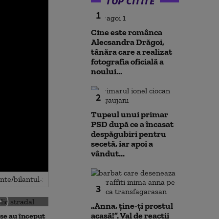
TOP CITITE
1
Cine este românca
Alecsandra Drăgoi,
tânăra care a realizat
fotografia oficială a
noului...
2
Tupeul unui primar
PSD după ce a încasat
despăgubiri pentru
secetă, iar apoi a
vândut...
3
„Anna, ţine-ţi prostul
acasă!”. Val de reacții
șe au început
Noi verificări 