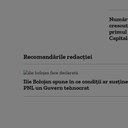
curent 
Numărul
crescut
primul
Capita
Recomandările redacţiei
Ilie Bolojan spune în ce condiții ar susține
PNL un Guvern tehnocrat