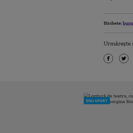
Etichete:
bucu
Urmărește ș
DIGI SPORT