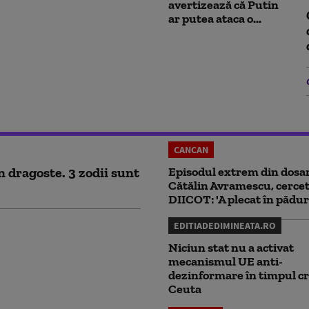
avertizează că Putin
ar putea ataca o...
CANCAN
n dragoste. 3 zodii sunt
Episodul extrem din dosar
Cătălin Avramescu, cercet
DIICOT: 'A plecat în pădur
EDITIADEDIMINEATA.RO
Niciun stat nu a activat
mecanismul UE anti-
dezinformare în timpul cr
Ceuta