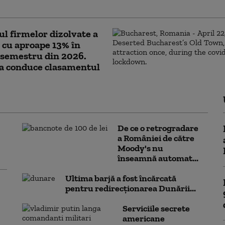
electric. Ce va face Capitala
 firmelor dizolvate a
 cu aproape 13% în
 semestru din 2026.
la conduce clasamentul
De ce o retrogradare
a României de către
Moody's nu
înseamnă automat...
Ultima barjă a fost încărcată
pentru redirecționarea Dunării...
Serviciile secrete
americane