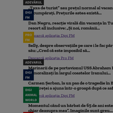
ADEVĂRUL
„Taxa de turist” sau prețul normal al vaca
DIGI
să cumpărați. Prețurile astea există...
FM
Dan Negru, reacție virală din vacanța în Tu
resort all inclusive: „Și noi, românii...
PRO
Descarcă aplicația Digi FM
FM
Selly, despre observațiile pe care i le fac pă
său: „Cred că este imposibil să...
Descarcă aplicația Pro FM
ADEVARUL
Marinarii de pe portavionul USS Abraham L
DIGI
demoralizați în largul coastelor Iranului...
FM
Carmen Șerban, la un pas de o tragedie în 
cântăreței a ajuns într-o groapă după ce asfa
DIGI
ANIMAL
Descarcă aplicația Digi FM
WORLD
Momentul când un bărbat de 65 de ani este 
chiar deasupra mea”. Imaginile sunt greu...