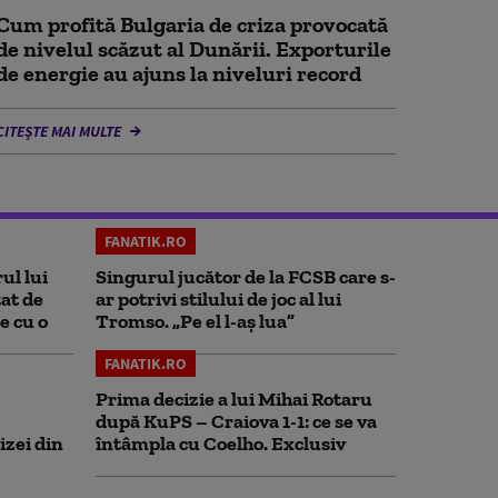
Cum profită Bulgaria de criza provocată
de nivelul scăzut al Dunării. Exporturile
de energie au ajuns la niveluri record
CITEȘTE MAI MULTE
FANATIK.RO
ul lui
Singurul jucător de la FCSB care s-
at de
ar potrivi stilului de joc al lui
e cu o
Tromso. „Pe el l-aș lua”
FANATIK.RO
Prima decizie a lui Mihai Rotaru
după KuPS – Craiova 1-1: ce se va
izei din
întâmpla cu Coelho. Exclusiv