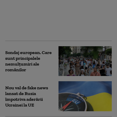
Polonia a devenit a
șasea cea mai mare
economie a UE. PIB-ul
țării este de peste două
ori mai mare decât cel
al României
Sondaj european. Care
sunt principalele
nemulțumiri ale
românilor
Nou val de fake news
lansat de Rusia
împotriva aderării
Ucrainei la UE