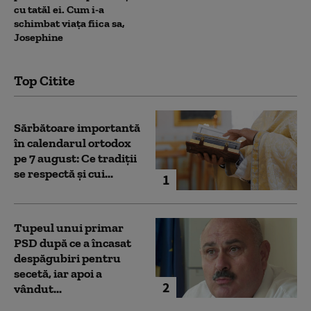
cu tatăl ei. Cum i-a
schimbat viața fiica sa,
Josephine
Top Citite
Sărbătoare importantă
în calendarul ortodox
pe 7 august: Ce tradiții
se respectă și cui...
1
Tupeul unui primar
PSD după ce a încasat
despăgubiri pentru
secetă, iar apoi a
2
vândut...