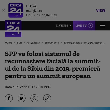
Digi24
VIEW
m.digi24.ro
FREE - In Google Play
LIVE TV
LIVE FM
HOME
Știri
Actualitate
Evenimente
SPP va folosi sistemul de recunoaştere facială la summit-ul de la Sibiu din 2019, premieră pentru un summit european
SPP va folosi sistemul de
recunoaştere facială la summit-
ul de la Sibiu din 2019, premieră
pentru un summit european
Data publicării:
11.12.2018 19:16