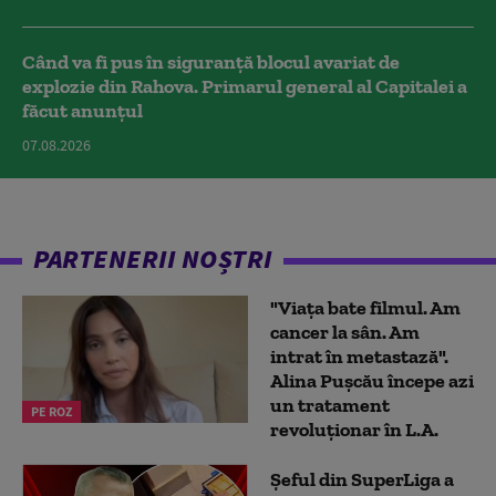
Când va fi pus în siguranță blocul avariat de
explozie din Rahova. Primarul general al Capitalei a
făcut anunțul
07.08.2026
PARTENERII NOȘTRI
"Viața bate filmul. Am
cancer la sân. Am
intrat în metastază".
Alina Pușcău începe azi
un tratament
PE ROZ
revoluționar în L.A.
Șeful din SuperLiga a