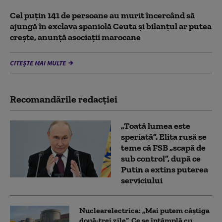
Cel puţin 141 de persoane au murit încercând să
ajungă în exclava spaniolă Ceuta şi bilanţul ar putea
creşte, anunță asociații marocane
CITEȘTE MAI MULTE
Recomandările redacţiei
„Toată lumea este
speriată”. Elita rusă se
teme că FSB „scapă de
sub control”, după ce
Putin a extins puterea
serviciului
Nuclearelectrica: „Mai putem câștiga
două-trei zile”. Ce se întâmplă cu