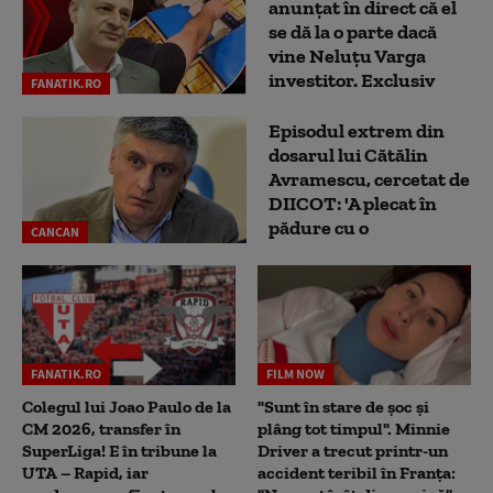
anunțat în direct că el
se dă la o parte dacă
vine Neluțu Varga
investitor. Exclusiv
FANATIK.RO
Episodul extrem din
dosarul lui Cătălin
Avramescu, cercetat de
DIICOT: 'A plecat în
pădure cu o
CANCAN
FANATIK.RO
FILM NOW
Colegul lui Joao Paulo de la
"Sunt în stare de șoc și
CM 2026, transfer în
plâng tot timpul". Minnie
SuperLiga! E în tribune la
Driver a trecut printr-un
UTA – Rapid, iar
accident teribil în Franța: