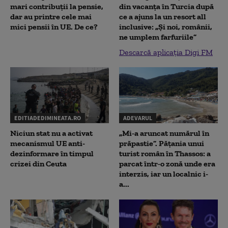
mari contribuții la pensie,
din vacanța în Turcia după
dar au printre cele mai
ce a ajuns la un resort all
mici pensii în UE. De ce?
inclusive: „Și noi, românii,
ne umplem farfuriile”
Descarcă aplicația Digi FM
EDITIADEDIMINEATA.RO
ADEVARUL
Niciun stat nu a activat
„Mi-a aruncat numărul în
mecanismul UE anti-
prăpastie”. Pățania unui
dezinformare în timpul
turist român în Thassos: a
crizei din Ceuta
parcat într-o zonă unde era
interzis, iar un localnic i-
a...