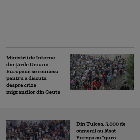
Călin Georgescu critică
ideea adoptării
monedei euro, după
anunțul lui Nicușor
Dan
Miniștrii de Interne
din țările Uniunii
Europene se reunesc
pentru a discuta
despre criza
migranților din Ceuta
Din Tulcea, 5.000 de
oamenii au lăsat
Europa cu ”gura