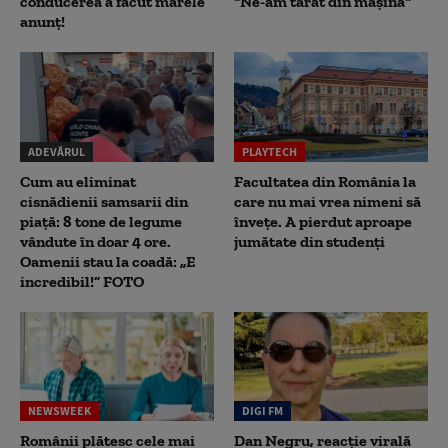
conducerea a făcut marele
"Ne-am târât din mașină"
anunț!
ADEVĂRUL
PLAYTECH
Cum au eliminat
Facultatea din România la
cisnădienii samsarii din
care nu mai vrea nimeni să
piață: 8 tone de legume
înveţe. A pierdut aproape
vândute în doar 4 ore.
jumătate din studenţi
Oamenii stau la coadă: „E
incredibil!” FOTO
NEWSWEEK
DIGI FM
Românii plătesc cele mai
Dan Negru, reacție virală