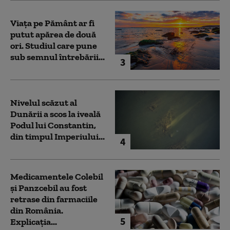
Viața pe Pământ ar fi
putut apărea de două
ori. Studiul care pune
sub semnul întrebării...
3
Nivelul scăzut al
Dunării a scos la iveală
Podul lui Constantin,
din timpul Imperiului...
4
Medicamentele Colebil
și Panzcebil au fost
retrase din farmaciile
din România.
5
Explicația...