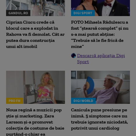
GANDUL.RO
DIGI SPORT
Ciprian Ciucu crede că
FOTO Mihaela Rădulescu a
blocul care a explodat în
fost ”ștearsă complet” și nu
Rahova va fi demolat. Cât ar
s-a mai putut abține:
putea dura construcția
”Trebuie să le fie frică de
unui alt imobil
mine”
Descarcă aplicația Digi
Sport
PRO FM
DIGI WORLD
Noua regină a muzicii pop
Canicula pune presiune pe
știe și marketing. Zara
inimă. 5 simptome care nu
Larsson și-a promovat
trebuie ignorate niciodată,
colecția de costume de baie
potrivit unui cardiolog
purtând-o chiar ea