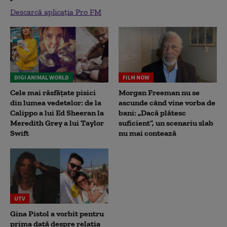
Descarcă aplicația Pro FM
DIGI ANIMAL WORLD
FILM NOW
Cele mai răsfățate pisici
Morgan Freeman nu se
din lumea vedetelor: de la
ascunde când vine vorba de
Calippo a lui Ed Sheeran la
bani: „Dacă plătesc
Meredith Grey a lui Taylor
suficient”, un scenariu slab
Swift
nu mai contează
UTV
Gina Pistol a vorbit pentru
prima dată despre relația