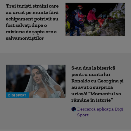
Trei turişti străini care
au urcat pe munte fără
echipament potrivit au
fost salvaţi după o
misiune de șapte ore a
salvamontiştilor
S-au dus la biserică
pentru nunta lui
Ronaldo cu Georgina și
au avut o surpriză
uriașă! ”Momentul va
DIGI SPORT
rămâne în istorie”
Descarcă aplicația Digi
Sport