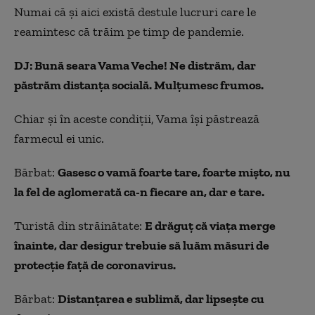
Numai că și aici există destule lucruri care le
reamintesc că trăim pe timp de pandemie.
DJ: Bună seara Vama Veche! Ne distrăm, dar
păstrăm distanța socială. Mulțumesc frumos.
Chiar și în aceste condiții, Vama își păstrează
farmecul ei unic.
Bărbat:
Gasesc o vamă foarte tare, foarte mișto, nu
la fel de aglomerată ca-n fiecare an, dar e tare.
Turistă din străinătate:
E drăguț că viața merge
înainte, dar desigur trebuie să luăm măsuri de
protecție față de coronavirus.
Bărbat:
Distanțarea e sublimă, dar lipsește cu