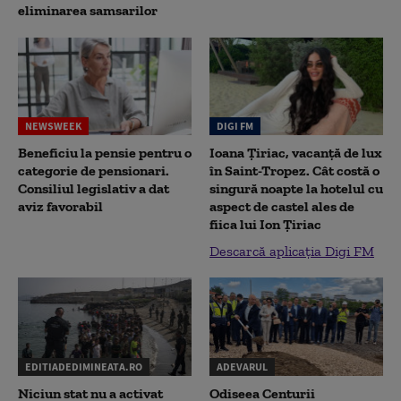
eliminarea samsarilor
NEWSWEEK
DIGI FM
Beneficiu la pensie pentru o
Ioana Țiriac, vacanță de lux
categorie de pensionari.
în Saint-Tropez. Cât costă o
Consiliul legislativ a dat
singură noapte la hotelul cu
aviz favorabil
aspect de castel ales de
fiica lui Ion Țiriac
Descarcă aplicația Digi FM
EDITIADEDIMINEATA.RO
ADEVARUL
Niciun stat nu a activat
Odiseea Centurii