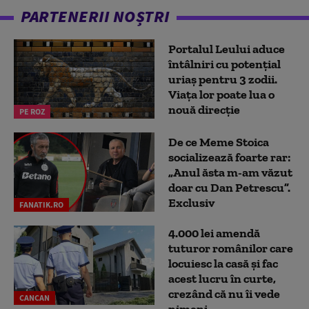
PARTENERII NOȘTRI
Portalul Leului aduce
întâlniri cu potențial
uriaș pentru 3 zodii.
Viața lor poate lua o
nouă direcție
PE ROZ
De ce Meme Stoica
socializează foarte rar:
„Anul ăsta m-am văzut
doar cu Dan Petrescu”.
Exclusiv
FANATIK.RO
4.000 lei amendă
tuturor românilor care
locuiesc la casă și fac
acest lucru în curte,
crezând că nu îi vede
CANCAN