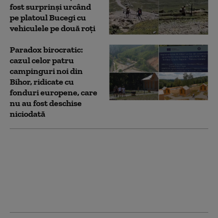
fost surprinși urcând
pe platoul Bucegi cu
vehiculele pe două roți
Paradox birocratic:
cazul celor patru
campinguri noi din
Bihor, ridicate cu
fonduri europene, care
nu au fost deschise
niciodată
Destinația turistică din
Italia unde turiștii
riscă amenzi dacă se
plimbă fără tricou sau
în costum de baie: „Era
și timpul”