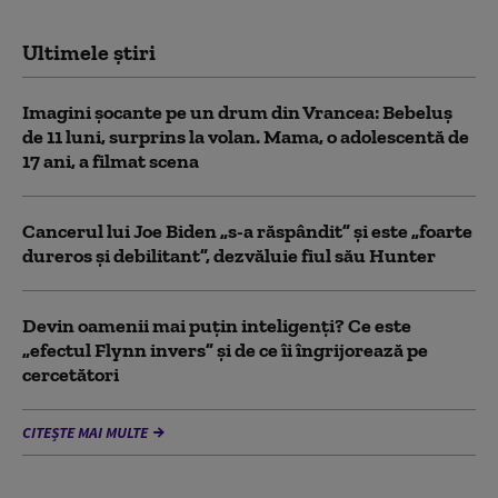
Ultimele știri
Imagini șocante pe un drum din Vrancea: Bebeluș
de 11 luni, surprins la volan. Mama, o adolescentă de
17 ani, a filmat scena
Cancerul lui Joe Biden „s-a răspândit” şi este „foarte
dureros și debilitant”, dezvăluie fiul său Hunter
Devin oamenii mai puțin inteligenți? Ce este
„efectul Flynn invers” și de ce îi îngrijorează pe
cercetători
CITEȘTE MAI MULTE