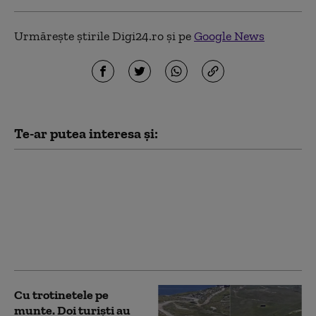
Urmărește știrile Digi24.ro și pe
Google News
Te-ar putea interesa și:
Hackerii susținuți de
statul rus vizează
rețelele Wi-Fi ale
hotelurilor pentru a
spiona turiștii, arată
un raport Microsoft
Cu trotinetele pe
munte. Doi turiști au