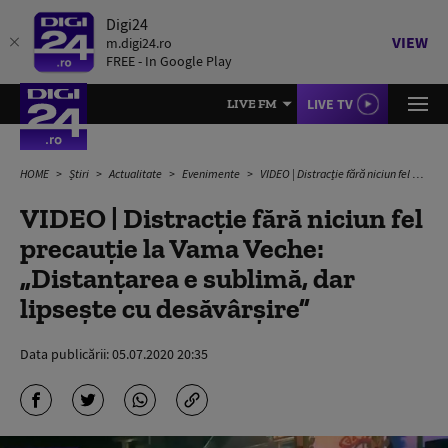
Digi24
VIEW
m.digi24.ro
FREE - In Google Play
LIVE TV
LIVE FM
HOME
Știri
Actualitate
Evenimente
VIDEO | Distracție fără niciun fel precauție la Vama Veche: „Distanțarea e sublimă, dar lipsește cu desăvârșire”
VIDEO | Distracție fără niciun fel
precauție la Vama Veche:
„Distanțarea e sublimă, dar
lipsește cu desăvârșire”
Data publicării:
05.07.2020 20:35