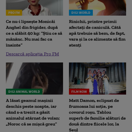
PRO FM
DIGI WORLD
Ce nu-i lipsește Monicăi
Rinichii, printre primii
Anghel din frigider, după
afectați de caniculă. Câtă
ce a slăbit 40 kg: “Știu ce să
apă trebuie să bem, de fapt,
mănânc. Nu mai fac ca
vara și la ce alimente să fim
înainte”
atenți
Descarcă aplicația Pro FM
DIGI ANIMAL WORLD
FILM NOW
A lăsat geamul mașinii
Matt Damon, eclipsat de
deschis peste noapte, iar
frumoasa lui soție, pe
când s-a trezit a găsit
covorul roșu. Tablou
animalul atârnat de volan:
superb de familie alături de
„Noroc că se mișcă greu”
două dintre fiicele lor, la
Seul