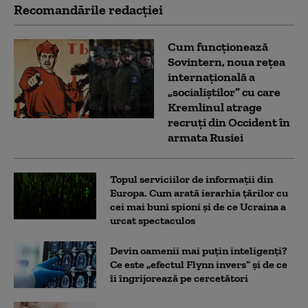
Recomandările redacţiei
Cum funcționează
Sovintern, noua rețea
internațională a
„socialiștilor” cu care
Kremlinul atrage
recruți din Occident în
armata Rusiei
Topul serviciilor de informații din
Europa. Cum arată ierarhia țărilor cu
cei mai buni spioni și de ce Ucraina a
urcat spectaculos
Devin oamenii mai puțin inteligenți?
Ce este „efectul Flynn invers” și de ce
îi îngrijorează pe cercetători