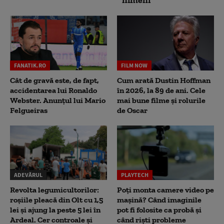
nimeni
FANATIK.RO
FILM NOW
Cât de gravă este, de fapt,
Cum arată Dustin Hoffman
accidentarea lui Ronaldo
în 2026, la 89 de ani. Cele
Webster. Anunțul lui Mario
mai bune filme și rolurile
Felgueiras
de Oscar
ADEVĂRUL
PLAYTECH
Revolta legumicultorilor:
Poți monta camere video pe
roșiile pleacă din Olt cu 1,5
mașină? Când imaginile
lei și ajung la peste 5 lei în
pot fi folosite ca probă și
Ardeal. Cer controale și
când riști probleme