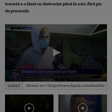
trecută s-a lăsat cu distracție până în zori, fără pic
de precauții.
0
embed
seconds
of
1
minute,
52
seconds