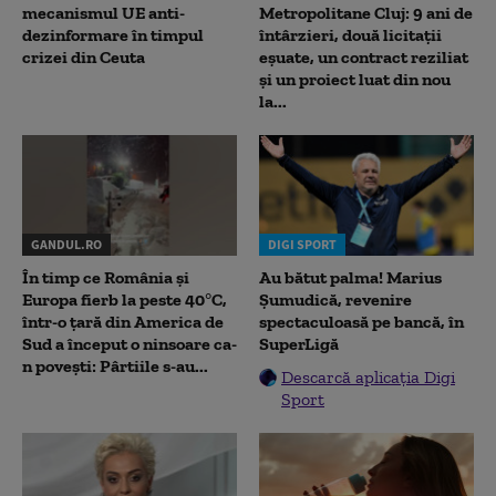
mecanismul UE anti-
Metropolitane Cluj: 9 ani de
dezinformare în timpul
întârzieri, două licitații
crizei din Ceuta
eșuate, un contract reziliat
și un proiect luat din nou
la...
GANDUL.RO
DIGI SPORT
În timp ce România și
Au bătut palma! Marius
Europa fierb la peste 40°C,
Șumudică, revenire
într-o țară din America de
spectaculoasă pe bancă, în
Sud a început o ninsoare ca-
SuperLigă
n povești: Pârtiile s-au...
Descarcă aplicația Digi
Sport