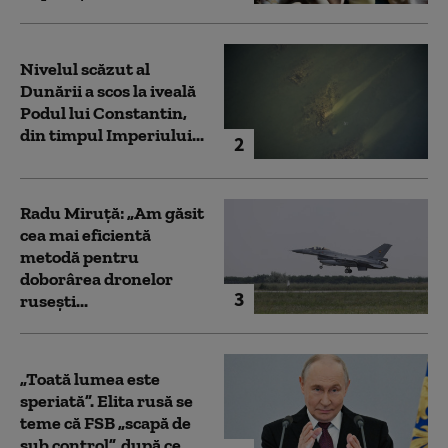
Nivelul scăzut al
Dunării a scos la iveală
Podul lui Constantin,
din timpul Imperiului...
2
Radu Miruță: „Am găsit
cea mai eficientă
metodă pentru
doborârea dronelor
3
rusești...
„Toată lumea este
speriată”. Elita rusă se
teme că FSB „scapă de
sub control”, după ce...