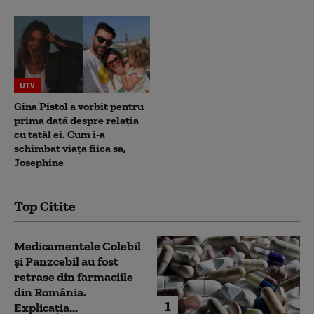
UTV
Gina Pistol a vorbit pentru
prima dată despre relația
cu tatăl ei. Cum i-a
schimbat viața fiica sa,
Josephine
Top Citite
Medicamentele Colebil
și Panzcebil au fost
retrase din farmaciile
din România.
1
Explicația...