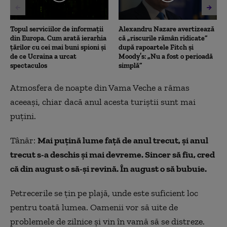
Topul serviciilor de informații
Alexandru Nazare avertizează
din Europa. Cum arată ierarhia
că „riscurile rămân ridicate”
țărilor cu cei mai buni spioni și
după rapoartele Fitch și
de ce Ucraina a urcat
Moody’s: „Nu a fost o perioadă
spectaculos
simplă”
Atmosfera de noapte din Vama Veche a rămas
aceeași, chiar dacă anul acesta turiștii sunt mai
puțini.
Tânăr:
Mai puțină lume față de anul trecut, și anul
trecut s-a deschis și mai devreme. Sincer să fiu, cred
că din august o să-și revină. În august o să bubuie.
Petrecerile se țin pe plajă, unde este suficient loc
pentru toată lumea. Oamenii vor să uite de
problemele de zilnice și vin în vamă să se distreze.