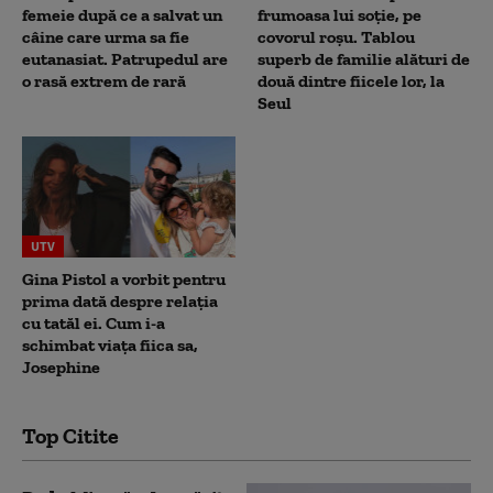
femeie după ce a salvat un
frumoasa lui soție, pe
câine care urma sa fie
covorul roșu. Tablou
eutanasiat. Patrupedul are
superb de familie alături de
o rasă extrem de rară
două dintre fiicele lor, la
Seul
UTV
Gina Pistol a vorbit pentru
prima dată despre relația
cu tatăl ei. Cum i-a
schimbat viața fiica sa,
Josephine
Top Citite