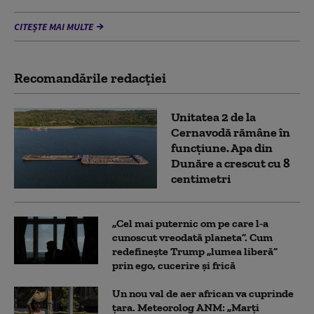
CITEȘTE MAI MULTE
Recomandările redacţiei
Unitatea 2 de la
Cernavodă rămâne în
funcțiune. Apa din
Dunăre a crescut cu 8
centimetri
„Cel mai puternic om pe care l-a
cunoscut vreodată planeta”. Cum
redefinește Trump „lumea liberă”
prin ego, cucerire și frică
Un nou val de aer african va cuprinde
țara. Meteorolog ANM: „Marți