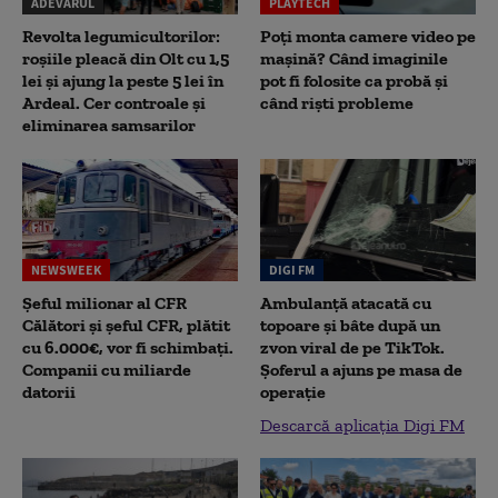
ADEVĂRUL
PLAYTECH
Revolta legumicultorilor:
Poți monta camere video pe
roșiile pleacă din Olt cu 1,5
mașină? Când imaginile
lei și ajung la peste 5 lei în
pot fi folosite ca probă și
Ardeal. Cer controale și
când riști probleme
eliminarea samsarilor
NEWSWEEK
DIGI FM
Șeful milionar al CFR
Ambulanță atacată cu
Călători și șeful CFR, plătit
topoare și bâte după un
cu 6.000€, vor fi schimbați.
zvon viral de pe TikTok.
Companii cu miliarde
Șoferul a ajuns pe masa de
datorii
operație
Descarcă aplicația Digi FM