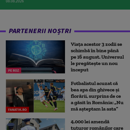
08.08.2026
PARTENERII NOȘTRI
Viața acestor 3 zodii se
schimbă în bine până
pe 16 august. Universul
le pregătește un nou
început
PE ROZ
Fotbalistul acuzat că
bea apa din ghivece și
florării, surprins de ce
a găsit în România: „Nu
mă așteptam la asta”
FANATIK.RO
4.000 lei amendă
tuturor românilor care