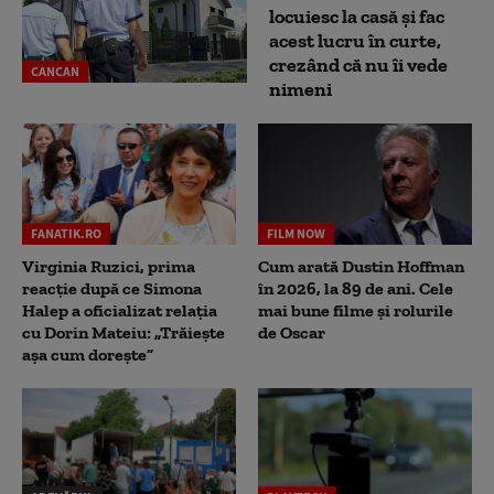
locuiesc la casă și fac
acest lucru în curte,
crezând că nu îi vede
CANCAN
nimeni
FANATIK.RO
FILM NOW
Virginia Ruzici, prima
Cum arată Dustin Hoffman
reacție după ce Simona
în 2026, la 89 de ani. Cele
Halep a oficializat relația
mai bune filme și rolurile
cu Dorin Mateiu: „Trăiește
de Oscar
așa cum dorește”