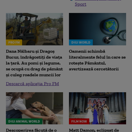
Sport
PRO FM
DIGI WORLD
Dana Nălbaru și Dragoș
Oamenii schimbă
Bucur, îndrăgostiți de viața
literalmente felul în care se
la țară. Au pomi și legume,
rotește Pământul,
se ocupă cu drag de pământ
avertizează cercetătorii
și culeg roadele muncii lor
Descarcă aplicația Pro FM
DIGI ANIMAL WORLD
FILM NOW
Descoperirea făcută de o
Matt Damon, eclipsat de