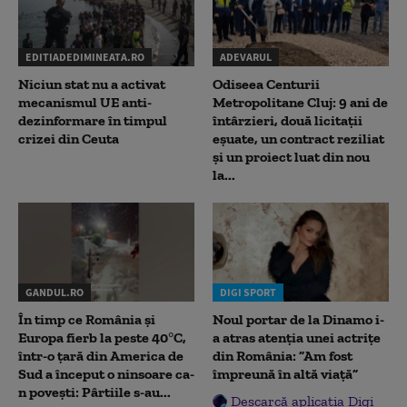
EDITIADEDIMINEATA.RO
ADEVARUL
Niciun stat nu a activat
Odiseea Centurii
mecanismul UE anti-
Metropolitane Cluj: 9 ani de
dezinformare în timpul
întârzieri, două licitații
crizei din Ceuta
eșuate, un contract reziliat
și un proiect luat din nou
la...
GANDUL.RO
DIGI SPORT
În timp ce România și
Noul portar de la Dinamo i-
Europa fierb la peste 40°C,
a atras atenția unei actrițe
într-o țară din America de
din România: ”Am fost
Sud a început o ninsoare ca-
împreună în altă viață”
n povești: Pârtiile s-au...
Descarcă aplicația Digi