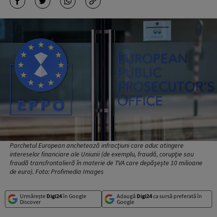
Parchetul European anchetează infracţiuni care aduc atingere
intereselor financiare ale Uniunii (de exemplu, fraudă, corupţie sau
fraudă transfrontalieră în materie de TVA care depăşeşte 10 milioane
de euro). Foto: Profimedia Images
Urmărește
Digi24
în Google
Adaugă
Digi24
ca sursă preferată în
Discover
Google