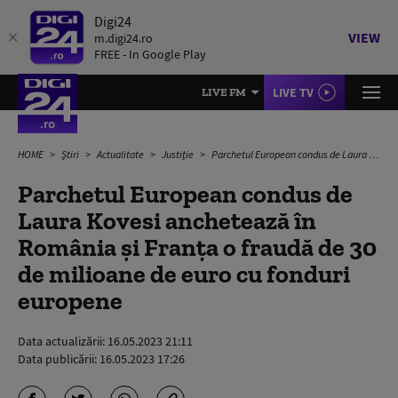
Digi24
VIEW
m.digi24.ro
FREE - In Google Play
LIVE TV
LIVE FM
HOME
Știri
Actualitate
Justiție
Parchetul European condus de Laura Kovesi anchetează în România și Franța o fraudă de 30 de milioane de euro cu fonduri europene
Parchetul European condus de
Laura Kovesi anchetează în
România și Franța o fraudă de 30
de milioane de euro cu fonduri
europene
Data actualizării:
16.05.2023 21:11
Data publicării:
16.05.2023 17:26