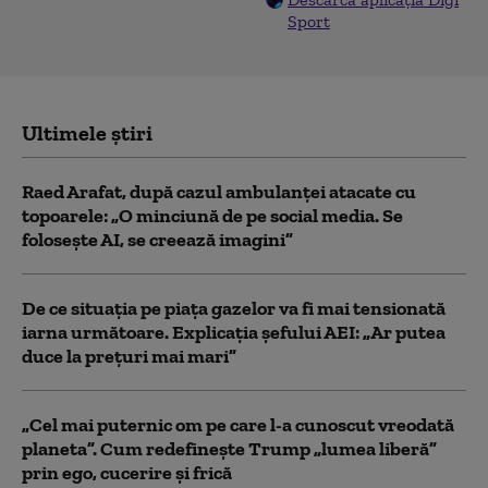
Sport
Ultimele știri
Raed Arafat, după cazul ambulanței atacate cu
topoarele: „O minciună de pe social media. Se
folosește AI, se creează imagini”
De ce situaţia pe piaţa gazelor va fi mai tensionată
iarna următoare. Explicația șefului AEI: „Ar putea
duce la preţuri mai mari”
„Cel mai puternic om pe care l-a cunoscut vreodată
planeta”. Cum redefinește Trump „lumea liberă”
prin ego, cucerire și frică