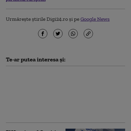
Urmărește știrile Digi24.ro și pe
Google News
Te-ar putea interesa și:
Percheziții în dosarul
procurorilor Gigi
Valentin Ştefan şi
Teodor Niţă: șeful CJ
Constanța, Florin
Mitroi, vizat. Reacția
Consiliului