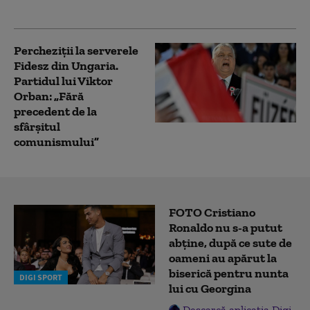
vizate în anchetă
Percheziţii la serverele
Fidesz din Ungaria.
Partidul lui Viktor
Orban: „Fără
precedent de la
sfârşitul
comunismului”
FOTO Cristiano
Ronaldo nu s-a putut
abține, după ce sute de
oameni au apărut la
biserică pentru nunta
DIGI SPORT
lui cu Georgina
Descarcă aplicația Digi