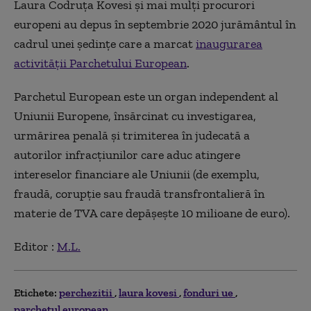
Laura Codruţa Kovesi şi mai mulți procurori
europeni au depus în septembrie 2020 jurământul în
cadrul unei şedinţe care a marcat
inaugurarea
activității Parchetului European
.
Parchetul European este un organ independent al
Uniunii Europene, însărcinat cu investigarea,
urmărirea penală şi trimiterea în judecată a
autorilor infracţiunilor care aduc atingere
intereselor financiare ale Uniunii (de exemplu,
fraudă, corupţie sau fraudă transfrontalieră în
materie de TVA care depăşeşte 10 milioane de euro).
Editor :
M.L.
Etichete:
perchezitii
laura kovesi
fonduri ue
parchetul european