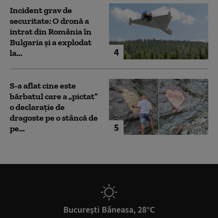
Incident grav de
securitate: O dronă a
intrat din România în
Bulgaria şi a explodat
4
la...
S-a aflat cine este
bărbatul care a „pictat”
o declarație de
dragoste pe o stâncă de
5
pe...
București Băneasa, 28°C