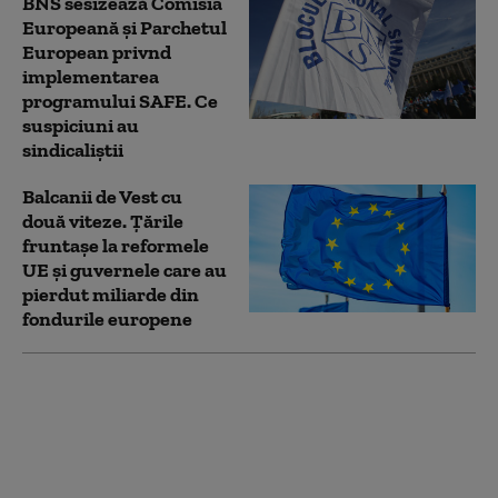
BNS sesizează Comisia
Europeană şi Parchetul
European privnd
implementarea
programului SAFE. Ce
suspiciuni au
sindicaliștii
Balcanii de Vest cu
două viteze. Țările
fruntașe la reformele
UE și guvernele care au
pierdut miliarde din
fondurile europene
Parchetul European,
percheziții în România,
într-un dosar de
fraudă. CJ Ilfov și
Spitalul Jud. Ilfov sunt