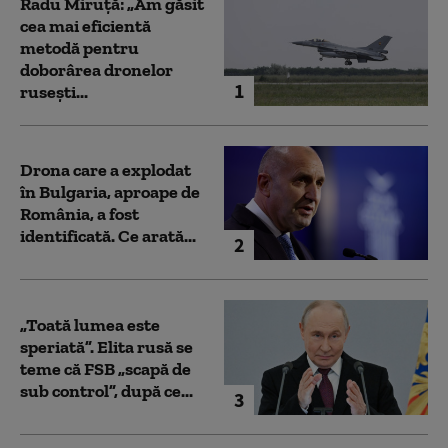
Radu Miruță: „Am găsit
cea mai eficientă
metodă pentru
doborârea dronelor
1
rusești...
Drona care a explodat
în Bulgaria, aproape de
România, a fost
identificată. Ce arată...
2
„Toată lumea este
speriată”. Elita rusă se
teme că FSB „scapă de
sub control”, după ce...
3