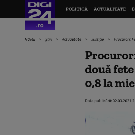
POLITICĂ
ACTUALITATE
E
HOME
Știri
Actualitate
Justiție
Procurori: F
Procurori
două fete
0,8 la mie
Data publicării:
02.03.2021 2