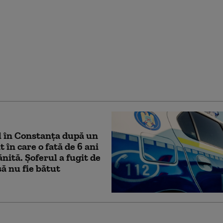
ă de 9 ani a murit după
na în care se afla a
într-un cap de pod, la
poca. Alte trei
e sunt rănite
 în Constanța după un
 în care o fată de 6 ani
ănită. Şoferul a fugit de
ă nu fie bătut