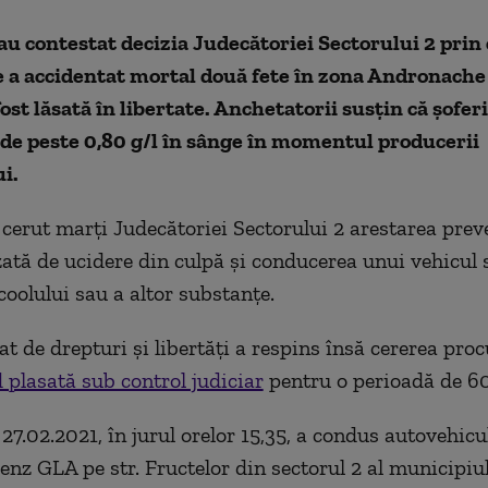
au contestat decizia Judecătoriei Sectorului 2 prin
e a accidentat mortal două fete în zona Andronache
fost lăsată în libertate. Anchetatorii susțin că șofer
de peste 0,80 g/l în sânge în momentul producerii
i.
 cerut marţi Judecătoriei Sectorului 2 arestarea prev
zată de ucidere din culpă şi conducerea unui vehicul
coolului sau a altor substanţe.
t de drepturi şi libertăţi a respins însă cererea procu
d plasată sub control judiciar
pentru o perioadă de 60 
 27.02.2021, în jurul orelor 15,35, a condus autovehic
nz GLA pe str. Fructelor din sectorul 2 al municipiu