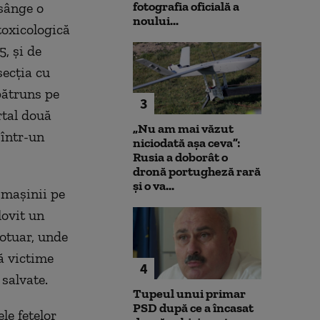
fotografia oficială a
 sânge o
noului...
toxicologică
5, şi de
secţia cu
pătruns pe
3
rtal două
„Nu am mai văzut
 într-un
niciodată așa ceva”:
Rusia a doborât o
dronă portugheză rară
și o va...
 maşinii pe
lovit un
rotuar, unde
uă victime
4
 salvate.
Tupeul unui primar
PSD după ce a încasat
le fetelor