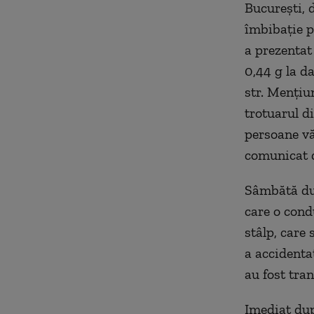
Bucureşti, 
îmbibaţie p
a prezentat 
0,44 g la da
str. Menţiu
trotuarul d
persoane vă
comunicat d
Sâmbătă dup
care o cond
stâlp, care
a accidentat
au fost tran
Imediat dup