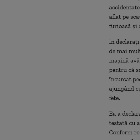
accidentate,
aflat pe sc
furioasă şi 
În declaraţi
de mai mult
maşină avân
pentru că s
încurcat ped
ajungând cu
fete.
Ea a declar
testată cu a
Conform rez