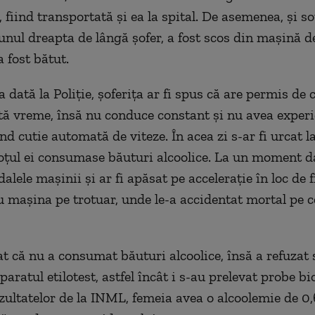
 fiind transportată şi ea la spital. De asemenea, şi so
aunul dreapta de lângă şofer, a fost scos din maşină 
a fost bătut.
a dată la Poliţie, şoferiţa ar fi spus că are permis de
ă vreme, însă nu conduce constant şi nu avea experi
d cutie automată de viteze. În acea zi s-ar fi urcat l
oţul ei consumase băuturi alcoolice. La un moment dat
alele maşinii şi ar fi apăsat pe acceleraţie în loc de 
 maşina pe trotuar, unde le-a accidentat mortal pe c
at că nu a consumat băuturi alcoolice, însă a refuzat s
paratul etilotest, astfel încât i s-au prelevat probe bi
ultatelor de la INML, femeia avea o alcoolemie de 0,6