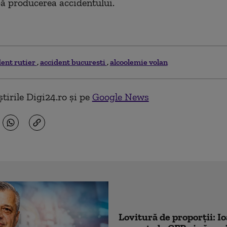
pă producerea accidentului.
dent rutier
accident bucuresti
alcoolemie volan
tirile Digi24.ro și pe
Google News
Lovitură de proporții: I