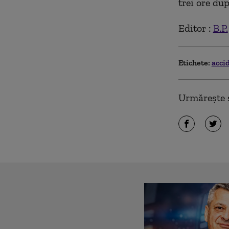
trei ore du
Editor :
B.P.
Etichete:
acci
Urmărește ș