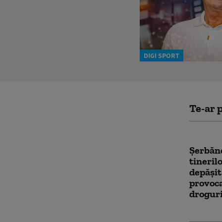
DIGI SPORT
Te-ar p
Şerbăn
tineril
depăşit
provoca
drogur