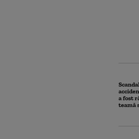
O fetiț
ce mași
intrat 
Cluj-Na
persoan
Scandal
accident
a fost r
teamă s