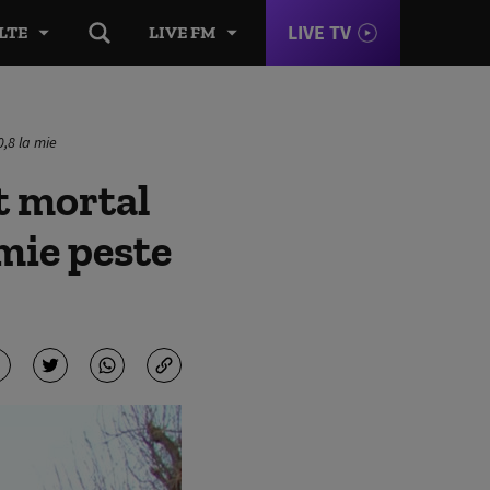
LIVE TV
LTE
LIVE FM
0,8 la mie
t mortal
emie peste