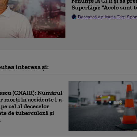
renunțe la CFR și să prei
SuperLigă: ”Acolo sunt t
Descarcă aplicația Digi Spor
utea interesa și:
escu (CNAIR): Numărul
or morţi în accidente l-a
 pe cel al deceselor
te de tuberculoză şi
i