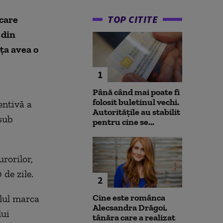
TOP CITITE
 care
 din
ița avea o
1
Până când mai poate fi
folosit buletinul vechi.
entivă a
Autoritățile au stabilit
 sub
pentru cine se...
rorilor,
de zile.
2
Cine este românca
ulul marca
Alecsandra Drăgoi,
lui
tânăra care a realizat