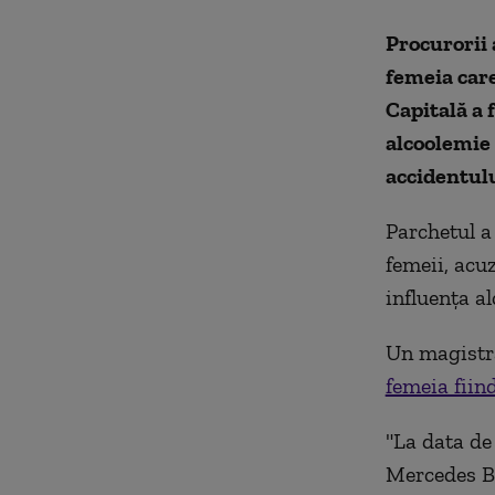
Procurorii 
femeia car
Capitală a 
alcoolemie 
accidentulu
Parchetul a
femeii, acu
influenţa al
Un magistra
femeia fiin
"La data de
Mercedes Be