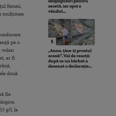
despăgubiri pentru
ţul femeii,
secetă, iar apoi a
vândut...
de mulţimea
 conducere
5
enţă pe o
a volan
„Anna, ţine-ţi prostul
acasă!”. Val de reacții
, ar fi
după ce un bărbat a
frână,
desenat o declarație...
ele două
ă fie
ologice.
7 g/l, la