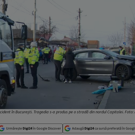
cident în București. Tragedia s-a produs pe o stradă din nordul Capitalei. Foto: 
Urmărește
Digi24
în Google Discover
Adaugă
Digi24
ca sursă preferată în Googl