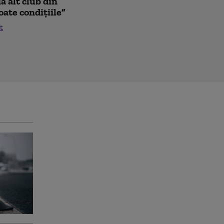
a alt club din
oate condițiile”
t