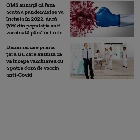
OMS anunță că faza
acută a pandemiei se va
încheia în 2022, dacă
70% din populaţie va fi
vaccinată până în iunie
Danemarca e prima
țară UE care anunță că
va începe vaccinarea cu
a patra doză de vaccin
anti-Covid
Documentele pe care
avocații lui Novak
Djokovic le-au depus la
instanță. Cum a primit
sportivul scutirea
medicală de la
vaccinare