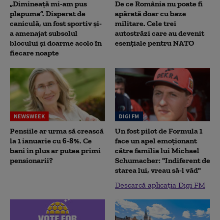
„Dimineață mi-am pus
De ce România nu poate fi
plapuma”. Disperat de
apărată doar cu baze
caniculă, un fost sportiv și-
militare. Cele trei
a amenajat subsolul
autostrăzi care au devenit
blocului și doarme acolo în
esențiale pentru NATO
fiecare noapte
NEWSWEEK
DIGI FM
Pensiile ar urma să crească
Un fost pilot de Formula 1
la 1 ianuarie cu 6-8%. Ce
face un apel emoționant
bani în plus ar putea primi
către familia lui Michael
pensionarii?
Schumacher: "Indiferent de
starea lui, vreau să-l văd"
Descarcă aplicația Digi FM