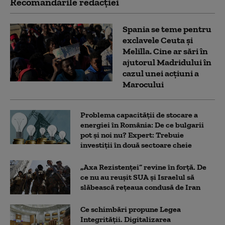
Recomandările redacţiei
Spania se teme pentru
exclavele Ceuta și
Melilla. Cine ar sări în
ajutorul Madridului în
cazul unei acțiuni a
Marocului
Problema capacității de stocare a
energiei în România: De ce bulgarii
pot și noi nu? Expert: Trebuie
investiții în două sectoare cheie
„Axa Rezistenței” revine în forță. De
ce nu au reușit SUA și Israelul să
slăbească rețeaua condusă de Iran
Ce schimbări propune Legea
Integrității. Digitalizarea