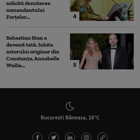
solicită demiterea
comandantului
4
Forțelor...
Sebastian Stan a
devenit tată. Iubita
actorului originar din
Constanța, Annabelle
5
Wallis...
București Băneasa, 18°C