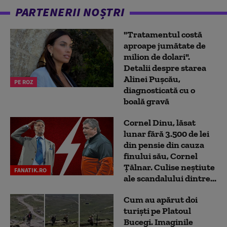
PARTENERII NOȘTRI
"Tratamentul costă
aproape jumătate de
milion de dolari".
Detalii despre starea
Alinei Pușcău,
PE ROZ
diagnosticată cu o
boală gravă
Cornel Dinu, lăsat
lunar fără 3.500 de lei
din pensie din cauza
finului său, Cornel
Țălnar. Culise neștiute
FANATIK.RO
ale scandalului dintre...
Cum au apărut doi
turiști pe Platoul
Bucegi. Imaginile