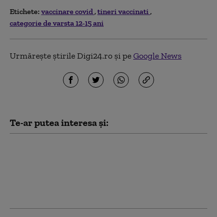
Etichete:
vaccinare covid
tineri vaccinati
categorie de varsta 12-15 ani
Urmărește știrile Digi24.ro și pe
Google News
Te-ar putea interesa și:
Rafila: În curând,
vaccinarea împotriva
Covid se va face doar la
medicii de familie