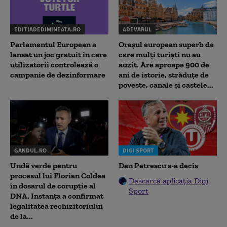
EDITIADEDIMINEATA.RO
ADEVARUL
Parlamentul European a
Orașul european superb de
lansat un joc gratuit în care
care mulți turiști nu au
utilizatorii controlează o
auzit. Are aproape 900 de
campanie de dezinformare
ani de istorie, străduțe de
poveste, canale și castele...
GANDUL.RO
DIGI SPORT
Undă verde pentru
Dan Petrescu s-a decis
procesul lui Florian Coldea
Descarcă aplicația Digi
în dosarul de corupție al
Sport
DNA. Instanța a confirmat
legalitatea rechizitoriului
de la...