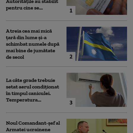
Autoritățile au stabilit
pentru cine se...
1
A treia cea mai mică
țară din lume și-a
schimbat numele după
mai bine de jumătate
2
de secol
La câte grade trebuie
setat aerul condiționat
în timpul caniculei.
Temperatura...
3
Noul Comandant-șef al
Armatei ucrainene