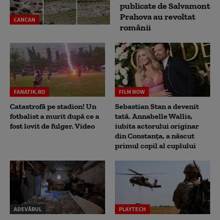
publicate de Salvamont
Prahova au revoltat
CANCAN
românii
FANATIK.RO
FILM NOW
Catastrofă pe stadion! Un
Sebastian Stan a devenit
fotbalist a murit după ce a
tată. Annabelle Wallis,
fost lovit de fulger. Video
iubita actorului originar
din Constanța, a născut
primul copil al cuplului
ADEVĂRUL
PLAYTECH