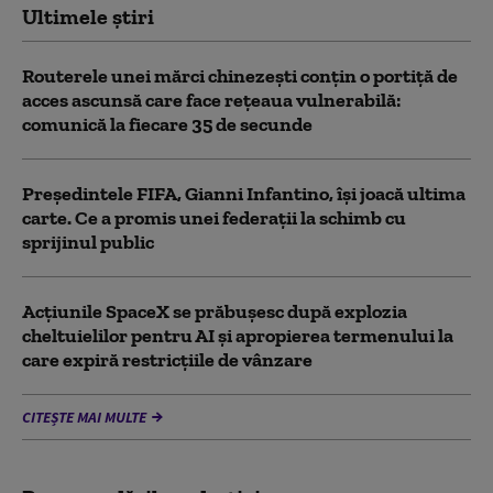
Ultimele știri
Routerele unei mărci chinezești conțin o portiță de
acces ascunsă care face rețeaua vulnerabilă:
comunică la fiecare 35 de secunde
Președintele FIFA, Gianni Infantino, îşi joacă ultima
carte. Ce a promis unei federații la schimb cu
sprijinul public
Acţiunile SpaceX se prăbuşesc după explozia
cheltuielilor pentru AI şi apropierea termenului la
care expiră restricţiile de vânzare
CITEȘTE MAI MULTE