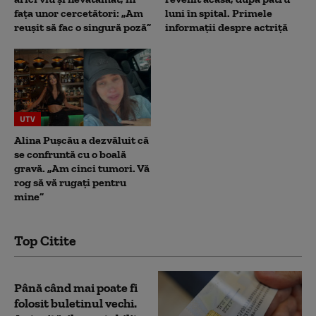
fața unor cercetători: „Am
luni în spital. Primele
reușit să fac o singură poză”
informații despre actriță
UTV
Alina Pușcău a dezvăluit că
se confruntă cu o boală
gravă. „Am cinci tumori. Vă
rog să vă rugați pentru
mine”
Top Citite
Până când mai poate fi
folosit buletinul vechi.