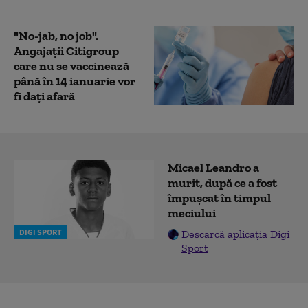
"No-jab, no job".
Angajaţii Citigroup
care nu se vaccinează
până în 14 ianuarie vor
fi dați afară
Micael Leandro a
murit, după ce a fost
împușcat în timpul
meciului
DIGI SPORT
Descarcă aplicația Digi
Sport