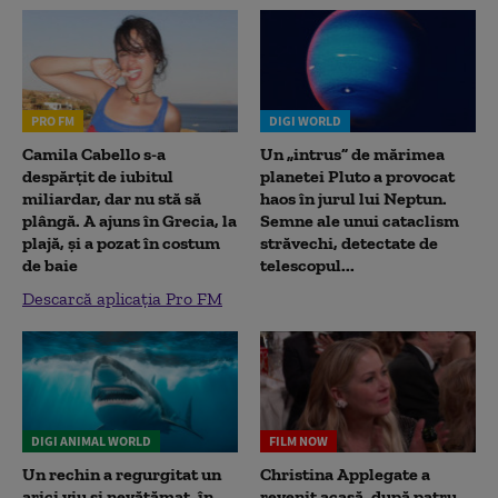
PRO FM
DIGI WORLD
Camila Cabello s-a
Un „intrus” de mărimea
despărțit de iubitul
planetei Pluto a provocat
miliardar, dar nu stă să
haos în jurul lui Neptun.
plângă. A ajuns în Grecia, la
Semne ale unui cataclism
plajă, și a pozat în costum
străvechi, detectate de
de baie
telescopul...
Descarcă aplicația Pro FM
DIGI ANIMAL WORLD
FILM NOW
Un rechin a regurgitat un
Christina Applegate a
arici viu și nevătămat, în
revenit acasă, după patru