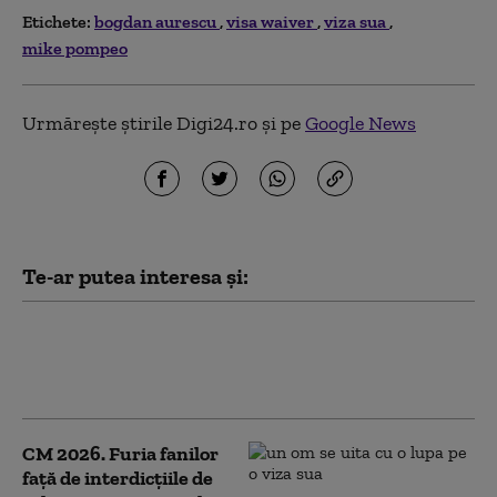
Etichete:
bogdan aurescu
visa waiver
viza sua
mike pompeo
Urmărește știrile Digi24.ro și pe
Google News
Te-ar putea interesa și:
Oana Ţoiu: Visa Waiver rămâne o
prioritate, dar decizia depinde şi de
administraţia Trump
CM 2026. Furia fanilor
față de interdicțiile de