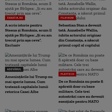
FANATIK.RO
FILM NOW
A scris istorie pentru
Sebastian Stan a devenit
Steaua și România, acum îl
tată. Annabelle Wallis,
ajută pe Bîrligea: „Și eu am
iubita actorului originar
trecut prin așa ceva”.
din Constanța, a născut
Exclusiv
primul copil al cuplului
ADEVĂRUL
PLAYTECH
Amenințările lui Trump nu
De ce România nu poate fi
mai sperie lumea. Cum
apărată doar cu baze
tratează capitalele lumii
militare. Cele trei
retorica Casei Albe
autostrăzi care au devenit
esențiale pentru NATO