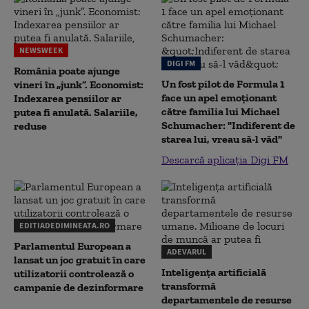
NEWSWEEK
DIGI FM
România poate ajunge
Un fost pilot de Formula 1
vineri în „junk”. Economist:
face un apel emoționant
Indexarea pensiilor ar
către familia lui Michael
putea fi anulată. Salariile,
Schumacher: "Indiferent de
reduse
starea lui, vreau să-l văd"
Descarcă aplicația Digi FM
EDITIADEDIMINEATA.RO
Parlamentul European a
ADEVARUL
lansat un joc gratuit în care
Inteligența artificială
utilizatorii controlează o
transformă
campanie de dezinformare
departamentele de resurse