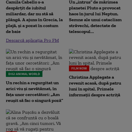
Camila Cabello s-a
Un „intrus” de mărimea
despărțit de iubitul
planetei Pluto a provocat
miliardar, dar nu stă să
haos în jurul lui Neptun.
plângă. A ajuns în Grecia, la
Semne ale unui cataclism
plajă, și a pozat în costum
străvechi, detectate de
de baie
telescopul...
Descarcă aplicația Pro FM
FILM NOW
DIGI ANIMAL WORLD
Christina Applegate a
Un rechin a regurgitat un
revenit acasă, după patru
arici viu și nevătămat, în
luni în spital. Primele
fața unor cercetători: „Am
informații despre actriță
reușit să fac o singură poză”