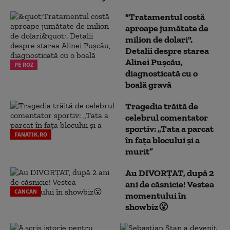
"Tratamentul costă
aproape jumătate de
milion de dolari".
Detalii despre starea
Alinei Pușcău,
PE ROZ
diagnosticată cu o
boală gravă
Tragedia trăită de
celebrul comentator
sportiv: „Tata a parcat
FANATIK.RO
în fața blocului și a
murit”
Au DIVORȚAT, după 2
ani de căsnicie! Vestea
CANCAN
momentului în
showbiz😮