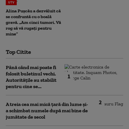
UTV
Alina Pușcău a dezvăluit că
se confruntă cu o boală
gravă. „Am cinci tumori. Vă
rog să vă rugați pentru
mine”
Top Citite
Până când mai poate fi
folosit buletinul vechi.
1
Autoritățile au stabilit
pentru cine se...
2
A treia cea mai mică țară din lume și-
a schimbat numele după mai bine de
jumătate de secol