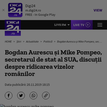
Digi24
VIEW
m.digi24.ro
FREE - In Google Play
LIVE TV
LIVE FM
HOME
Știri
Actualitate
Politică
Bogdan Aurescu și Mike Pompeo, secretarul de stat al SUA, discuții despre ridicarea vizelor românilor
Bogdan Aurescu și Mike Pompeo,
secretarul de stat al SUA, discuții
despre ridicarea vizelor
românilor
Data publicării:
20.11.2019 18:15