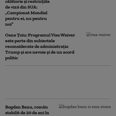
călătorie și restricțiile
de viză din SUA:
„Campionat Mondial
pentru ei, nu pentru
noi”
Oana Ţoiu: Programul Visa Waiver
este parte din subiectele
reconsiderate de administraţia
Trump şi are nevoie și de un acord
politic
Ambasadorul SUA la București:
România este binevenită să
aplice din nou pentru
programul Visa Waiver
Bogdan Banu, român
stabilit de 20 de ani în