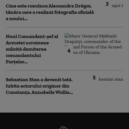
3
Cine este românca Alecsandra Drăgoi,
tânăra care a realizat fotografia oficială
a noului...
Noul Comandant-șef al
Armatei ucrainene
solicită demiterea
4
comandantului
Forțelor...
5
Sebastian Stan a devenit tată.
Iubita actorului originar din
Constanța, Annabelle Wallis...