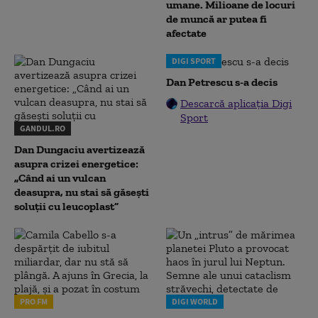
umane. Milioane de locuri
de muncă ar putea fi
afectate
DIGI SPORT
Dan Petrescu s-a decis
Descarcă aplicația Digi
Sport
GANDUL.RO
Dan Dungaciu avertizează
asupra crizei energetice:
„Când ai un vulcan
deasupra, nu stai să găsești
soluții cu leucoplast”
PRO FM
DIGI WORLD