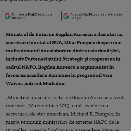
Urmărește
Digi24
în Google
Adaugă
Digi24
ca sursă preferată în
Discover
Google
Ministrul de Externe Bogdan Aurescu a discutat cu
secretarul de stat al SUA, Mike Pompeo despre mai
multe domenii de colaborare dintre cele două țări,
inclusiv Parteneriatului Strategic și cooperarea în
cadrul NATO. Bogdan Aurescu a argumentat în
favoarea accederii României în programul Visa
Waiver, potrivit Mediafax.
„Ministrul afacerilor externe Bogdan Aurescu a avut
miercuri, 20 noiembrie 2019, o întrevedere cu
secretarul de stat american, Michael R. Pompeo, în
marja reuniunii miniștrilor de externe NATO de la
Bruxelles, aceasta fiind prima întrevedere între cei