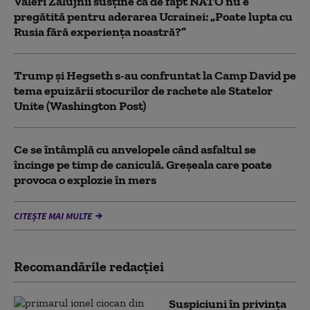
Valeri Zalujnîi susține că de fapt NATO nu e
pregătită pentru aderarea Ucrainei: „Poate lupta cu
Rusia fără experiența noastră?”
Trump şi Hegseth s-au confruntat la Camp David pe
tema epuizării stocurilor de rachete ale Statelor
Unite (Washington Post)
Ce se întâmplă cu anvelopele când asfaltul se
încinge pe timp de caniculă. Greșeala care poate
provoca o explozie în mers
CITEȘTE MAI MULTE
Recomandările redacţiei
Suspiciuni în privința