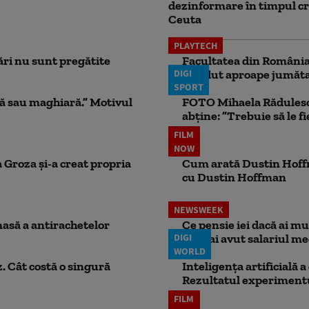
dezinformare în timpul cr
Ceuta
PLAYTECH
ri nu sunt pregătite
Facultatea din România 
DIGI
pierdut aproape jumăta
SPORT
ă sau maghiară.” Motivul
FOTO Mihaela Rădulescu 
abține: ”Trebuie să le fi
FILM
NOW
 Groza și-a creat propria
Cum arată Dustin Hoffma
cu Dustin Hoffman
NEWSWEEK
masă a antirachetelor
Ce pensie iei dacă ai m
DIGI
dacă ai avut salariul me
WORLD
. Cât costă o singură
Inteligența artificială 
Rezultatul experimentul
FILM