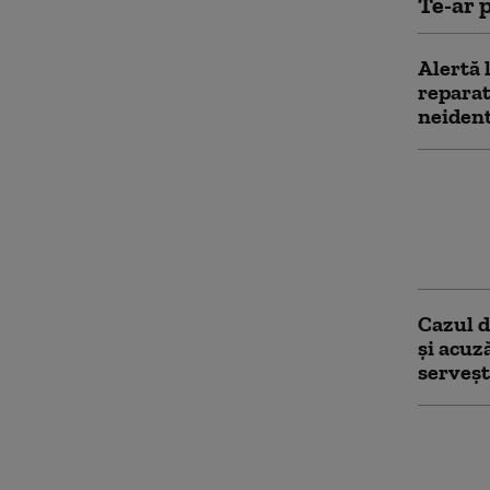
Te-ar p
Alertă 
reparat
neident
Servici
de la L
la adre
(WSJ)
Cazul d
și acuz
serveşt
Fabrici
Guvernu
curentu