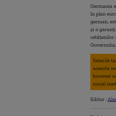
Germania es
în plan eur
german, est
și o garanți
cetățenilor
Guvernului
Setarile t
aceasta se
browser s
social med
Editor :
Ale