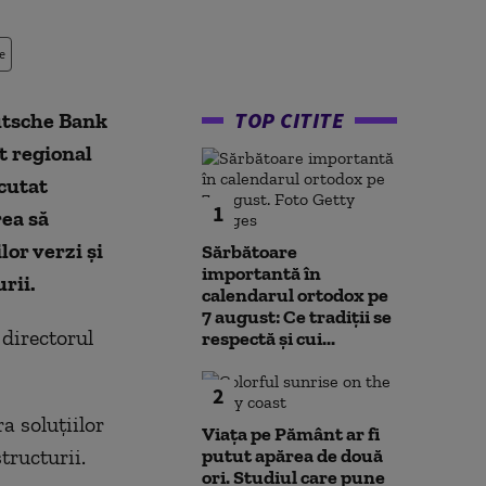
e
TOP CITITE
utsche Bank
t regional
scutat
1
ea să
lor verzi și
Sărbătoare
importantă în
rii.
calendarul ortodox pe
7 august: Ce tradiții se
directorul
respectă și cui...
2
a soluțiilor
Viața pe Pământ ar fi
tructurii.
putut apărea de două
ori. Studiul care pune