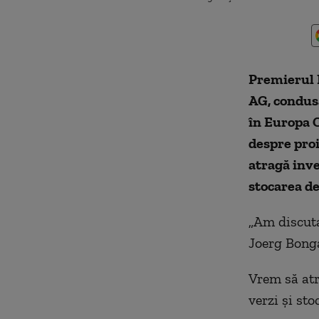
Premierul M
AG, condus
în Europa C
despre proi
atragă inve
stocarea de
„Am discuta
Joerg Bonga
Vrem să atr
verzi și sto