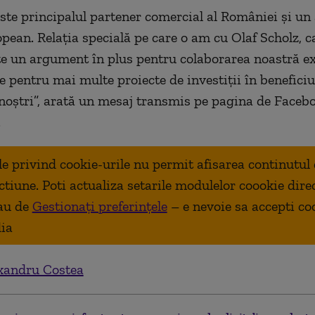
te principalul partener comercial al României și un a
opean. Relația specială pe care o am cu Olaf Scholz, c
e un argument în plus pentru colaborarea noastră e
e pentru mai multe proiecte de investiții în beneficiu
 noștri”, arată un mesaj transmis pe pagina de Faceb
.
ale privind cookie-urile nu permit afisarea continutul
ctiune. Poti actualiza setarile modulelor coookie dire
au de
Gestionați preferințele
– e nevoie sa accepti co
ia
xandru Costea