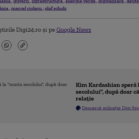
mania
guvern
infrastructura
energie verde
digitalizare
deuts
mânia
marcel ciolacu
olaf scholz
tirile Digi24.ro și pe
Google News
Kim Kardashian speră 
secolului", după doar c
relație
Descarcă aplicația Digi Sp