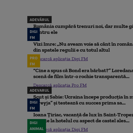
ADEVĂRUL
România cumpără trenuri noi, dar multe gă
DIGI
pentru ele
FM
Vizi Imre: „Nu aveam voie să cânt în român
din spatele regulii e cu totul altul
PRO
Descarcă aplicația Digi FM
FM
“Cine a spus că Bond era bărbat?” Loredana
scenă de film într-o rochie transparentă...
Descarcă aplicația Pro FM
ADEVARUL
Scut și Sabie: Ucraina începe producția în 
DIGI
„Freyja” și testează cu succes prima sa...
FM
Ioana Țiriac, vacanță de lux în Saint-Tropez
noapte la hotelul cu aspect de castel ales...
DIGI
ANIMAL
Descarcă aplicația Digi FM