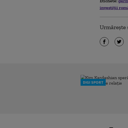
Etichete:
ger
investiții ro
Urmărește ș
DIGI SPORT