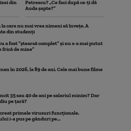
izei din
Petrescu? „Ce faci după ce-ți dă
Auda șapte?”
la care nu mai vrea nimeni să înveţe. A
te din studenţi
a fost ”ștearsă complet” și nu s-a mai putut
e frică de mine”
n în 2026, la 89 de ani. Cele mai bune filme
uncit 35 sau 40 de ani pe salariul minim? Dar
diu pe țară?
a creat primele virusuri funcționale.
ui i-a pus pe gânduri pe...