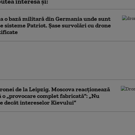
utea interesa și:
la o bază militară din Germania unde sunt
e sisteme Patriot. Șase survolări cu drone
ificate
ile secrete americane cred că drona
eipzig aparține Rusiei. Amenințarea
sa aviației europene, în creștere
ronei de la Leipzig. Moscova reacționează
ă o „provocare complet fabricată”: „Nu
e decât intereselor Kievului”
le de medicamente cer
lui să nu le fie tăiat
l. România are deja