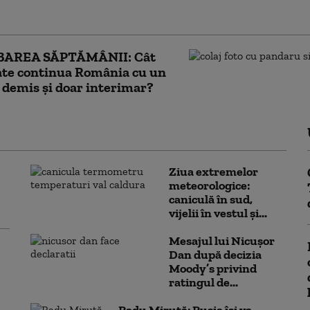
e în aprovizionare
BAREA SĂPTĂMÂNII: Cât
ate continua România cu un
demis și doar interimar?
Ziua extremelor
meteorologice:
caniculă în sud,
vijelii în vestul și...
Mesajul lui Nicușor
Dan după decizia
Moody’s privind
ratingul de...