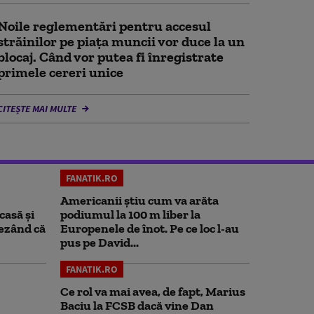
Noile reglementări pentru accesul
străinilor pe piaţa muncii vor duce la un
blocaj. Când vor putea fi înregistrate
primele cereri unice
CITEȘTE MAI MULTE
FANATIK.RO
Americanii știu cum va arăta
casă și
podiumul la 100 m liber la
rezând că
Europenele de înot. Pe ce loc l-au
pus pe David...
FANATIK.RO
Ce rol va mai avea, de fapt, Marius
Baciu la FCSB dacă vine Dan