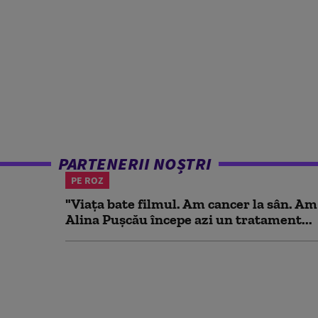
PARTENERII NOȘTRI
PE ROZ
"Viața bate filmul. Am cancer la sân. Am
Alina Pușcău începe azi un tratament...