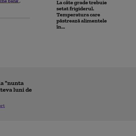
che bank
La câte grade trebuie
setat frigiderul.
Temperatura care
păstrează alimentele
în...
la "nunta
âteva luni de
ort