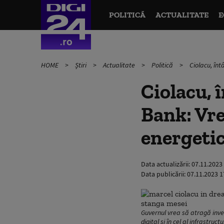
POLITICĂ
ACTUALITATE
E
HOME
Știri
Actualitate
Politică
Ciolacu, înt
Ciolacu, 
Bank: Vre
energetic,
Data actualizării:
07.11.2023
Data publicării:
07.11.2023 1
Guvernul vrea să atragă inveti
digital și în cel al infrastru