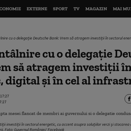
CONOMIE
EXTERNE
SPORT
TV
MAGAZIN
MAI MU
âlnire cu o delegație Deutsche Bank: Vrem să atragem investiții în sectorul energeti
întâlnire cu o delegație D
m să atragem investiții în
 digital și în cel al infras
 17:27
7:27
ții investiții în sectorul energetic, cu accent asupra soluțiilor verzi și stocarea
cturii. Foto: Guvernul României/ Facebook