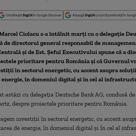
Urmărește
Digi24
în Google Discover
Adaugă
Digi24
ca sursă preferată în Googl
arcel Ciolacu s-a întâlnit marți cu o delegație De
ă de directorul general responsabil de managemen
entrală și de Est. Șeful Executivului spune că a di
ectele prioritare pentru România și că Guvernul vr
stiții în sectorul energetic, cu accent asupra soluții
 energie, în domeniul digital și în cel al infrastructu
t astăzi cu delegația Deutsche Bank AG, condusă de 
rtz, despre proiectele prioritare pentru România.
agem investiții în sectorul energetic, cu accent asupr
carea de energie, în domeniul digital și în cel al infras