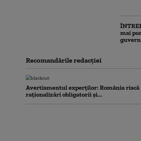
problem
ÎNTRE
mai po
guvern 
Recomandările redacţiei
Avertismentul experților: România riscă
raționalizări obligatorii și...