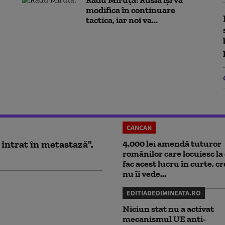
Radu Miruță: Rusia își va
modifica în continuare
tactica, iar noi va...
CANCAN
 intrat în metastază".
4.000 lei amendă tuturor
românilor care locuiesc la 
fac acest lucru în curte, c
nu îi vede...
EDITIADEDIMINEATA.RO
Niciun stat nu a activat
mecanismul UE anti-