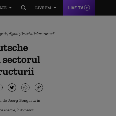
LIVE TV
LTE
LIVE FM
c, digital și în cel al infrastructurii
eutsche
 sectorul
tructurii
 de energie, în domeniul