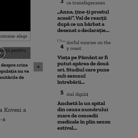
3
„Anna, ţine-ţi prostul
acasă!”. Val de reacții
după ce un bărbat a
desenat o declarație...
4
Viața pe Pământ ar fi
Noi verificări pe aeroportul
Societatea de 
putut apărea de două
, despre criza
din Leipzig: sute de polițiști
București și-a 
ori. Studiul care pune
opulația nu va
caută o a doua dronă.
insolvența
sub semnul
limitările de
Varianta exclusă de
întrebării...
anchetatori
5
Anchetă la un spital
a Kovesi a
din cauza numărului
mare de concedii
i-a
medicale în plin sezon
estival...