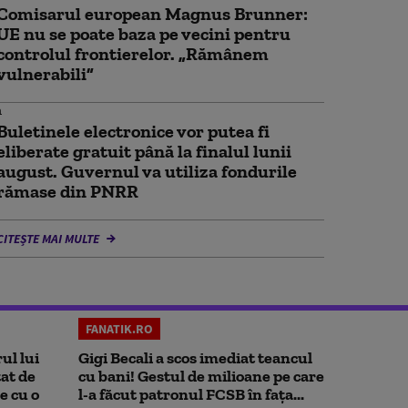
Comisarul european Magnus Brunner:
UE nu se poate baza pe vecini pentru
controlul frontierelor. „Rămânem
vulnerabili”
Buletinele electronice vor putea fi
eliberate gratuit până la finalul lunii
august. Guvernul va utiliza fondurile
rămase din PNRR
CITEȘTE MAI MULTE
FANATIK.RO
ul lui
Gigi Becali a scos imediat teancul
at de
cu bani! Gestul de milioane pe care
e cu o
l-a făcut patronul FCSB în fața...