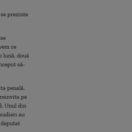
 se prezinte
 se
avem ce
o lună, două
început să-
ta penală.
 reinvita pe
d. Unul din
 audieri au
, deputat