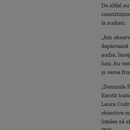
De altfel a
constituţio
la audieri.
„
Am observa
depărtează 
audia, înce
luni. Au ve
şi verse fr
„
Domnule Pr
Există toate
Laura Codru
obiective n
înțeles să s
PSD.