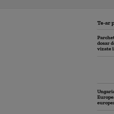
Te-ar p
Parchet
dosar d
vizate 
Parchet
fonduri
premier
Ungaria
Europea
europe