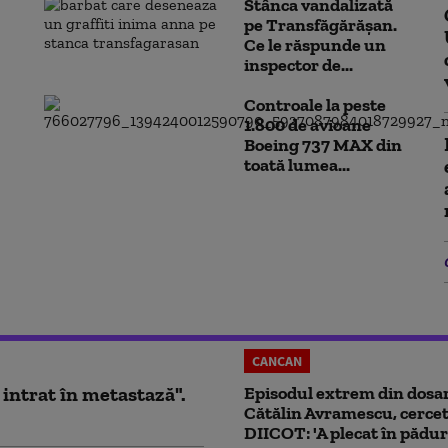
Stânca vandalizată
pe Transfăgărășan.
Ce le răspunde un
inspector de...
Controale la peste
1.800 de avioane
Boeing 737 MAX din
toată lumea...
CANCAN
 intrat în metastază".
Episodul extrem din dosar
Cătălin Avramescu, cercet
DIICOT: 'A plecat în pădur