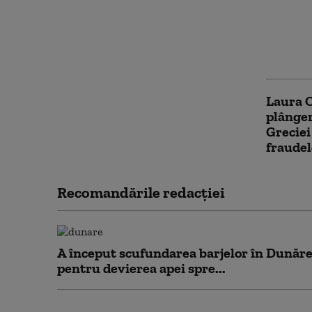
Laura C
Comisi
modific
reclam
Laura C
plânger
Greciei
fraudel
Recomandările redacţiei
A început scufundarea barjelor în Dunăr
pentru devierea apei spre...