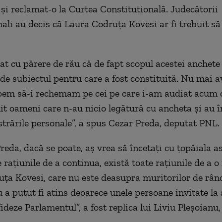
u şi reclamat-o la Curtea Constituţională. Judecătorii
nali au decis că Laura Codruţa Kovesi ar fi trebuit să
t cu părere de rău că de fapt scopul acestei anchete
de subiectul pentru care a fost constituită. Nu mai 
pem să-i rechemam pe cei pe care i-am audiat acum 
nit oameni care n-au nicio legătură cu ancheta şi au 
ustrările personale”, a spus Cezar Preda, deputat PNL.
eda, dacă se poate, aș vrea să încetați cu țopăiala as
 rațiunile de a continua, există toate rațiunile de a o
ța Kovesi, care nu este deasupra muritorilor de rân
u a putut fi atins deoarece unele persoane invitate la
fideze Parlamentul”, a fost replica lui Liviu Pleşoianu