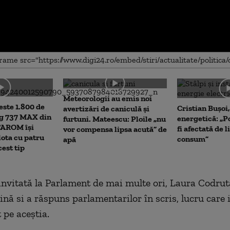
me
Meteorologii au emis noi
este 1.800 de
Cristian Bușoi
avertizări de caniculă și
ng 737 MAX din
energetică: „P
furtuni. Mateescu: Ploile „nu
TAROM își
fi afectată de 
vor compensa lipsa acută” de
lota cu patru
consum”
apă
est tip
 invitată la Parlament de mai multe ori, Laura Codrut
ină si a răspuns parlamentarilor în scris, lucru care 
pe aceştia.