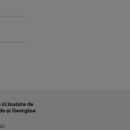
 zi înainte de
do și Georgina
ort