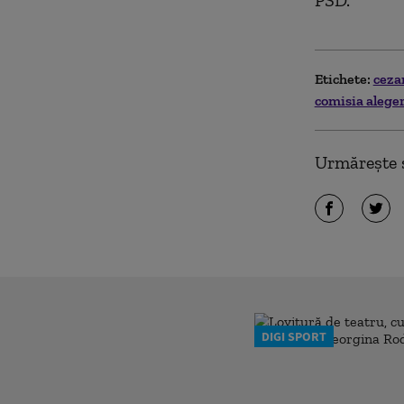
Etichete:
ceza
comisia alege
Urmărește ș
DIGI SPORT