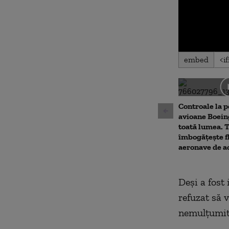
0
embed
seconds
of
0
seconds
Volu
90%
Controale la p
avioane Boei
toată lumea. 
îmbogățește f
aeronave de ac
Deşi a fost
refuzat să v
nemulţumit 