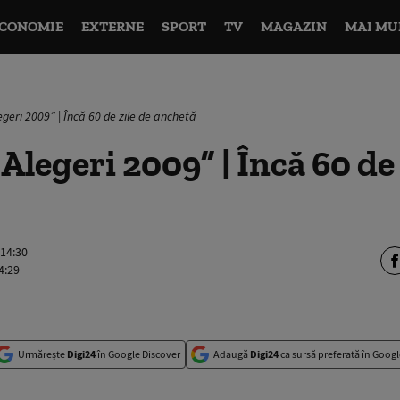
CONOMIE
EXTERNE
SPORT
TV
MAGAZIN
MAI MU
geri 2009” | Încă 60 de zile de anchetă
Alegeri 2009” | Încă 60 de 
 14:30
4:29
Urmărește
Digi24
în Google Discover
Adaugă
Digi24
ca sursă preferată în Googl