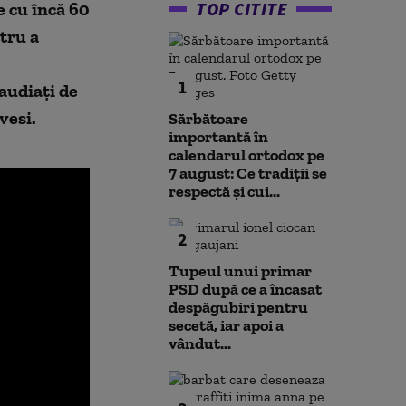
TOP CITITE
 cu încă 60
tru a
1
 audiaţi de
vesi.
Sărbătoare
importantă în
calendarul ortodox pe
7 august: Ce tradiții se
respectă și cui...
2
Tupeul unui primar
PSD după ce a încasat
despăgubiri pentru
secetă, iar apoi a
vândut...