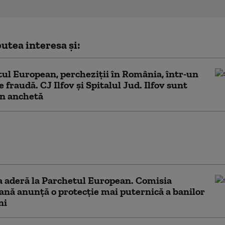
utea interesa și:
ul European, percheziții în România, într-un
e fraudă. CJ Ilfov și Spitalul Jud. Ilfov sunt
în anchetă
ul European, condus de Kovesi, a ajuns și la
le europene folosite de companiile
ului ceh Andrej Babis
 aderă la Parchetul European. Comisia
nă anunță o protecție mai puternică a banilor
ni