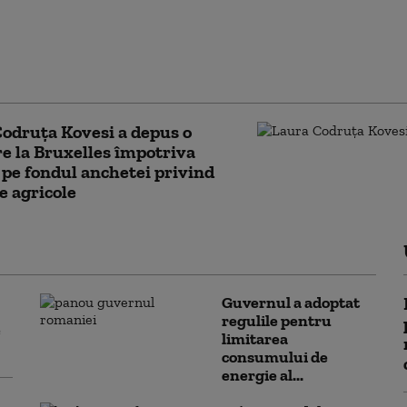
odruţa Kovesi, scrisoare către
a Europeană, în urma unor
ări legislative din Slovacia. Ce
ă EPPO
odruța Kovesi a depus o
e la Bruxelles împotriva
 pe fondul anchetei privind
e agricole
Guvernul a adoptat
regulile pentru
e
limitarea
consumului de
energie al...