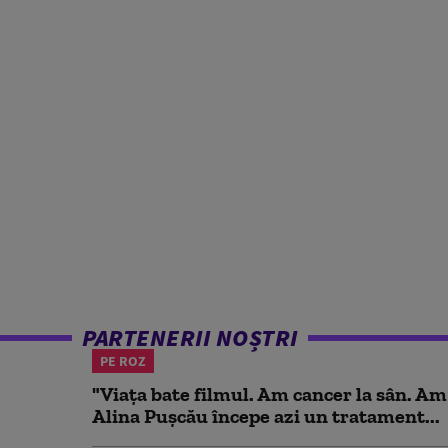
PARTENERII NOȘTRI
PE ROZ
"Viața bate filmul. Am cancer la sân. Am
Alina Pușcău începe azi un tratament...