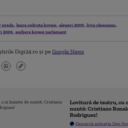
r preda
laura codruta kovesi
alegeri 2009
liviu plesoianu
ri 2009
audiere kovesi parlament
tirile Digi24.ro și pe
Google News
Lovitură de teatru, cu o
nuntă: Cristiano Ronal
Rodriguez!
Descarcă aplicația Digi Sp