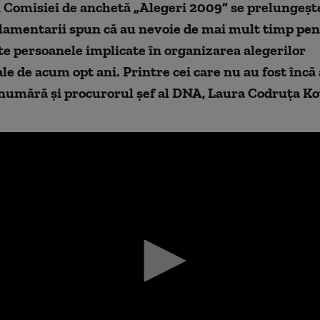
 Comisiei de anchetă „Alegeri 2009” se prelungeşte
rlamentarii spun că au nevoie de mai mult timp pen
te persoanele implicate în organizarea alegerilor
le de acum opt ani. Printre cei care nu au fost încă
 numără şi procurorul şef al DNA, Laura Codruţa Ko