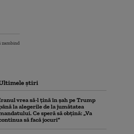
Ultimele știri
Iranul vrea să-l țină în șah pe Trump
până la alegerile de la jumătatea
mandatului. Ce speră să obțină: „Va
continua să facă jocuri”