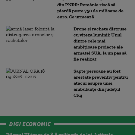
din PNRR: România riscă să
piardă peste 750 de milioane de
euro. Ce urmează
Drone și rachete distruse
cu viteza luminii: Unul
dintre cele mai
ambițioase proiecte ale
armatei SUA, la un pas să
fie realizat
Șapte persoane au fost
arestate preventiv pentru
atacul asupra unei
ambulanțe din județul
Cluj
DIGI ECONOMIC
Pilonul III trece de 8,8 miliarde de lei. Activele