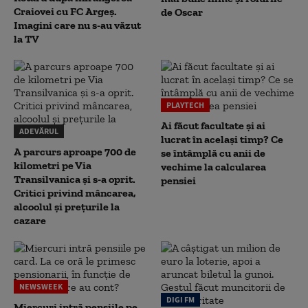
Craiovei cu FC Argeș.
de Oscar
Imagini care nu s-au văzut
la TV
PLAYTECH
Ai făcut facultate și ai
ADEVĂRUL
lucrat în același timp? Ce
A parcurs aproape 700 de
se întâmplă cu anii de
kilometri pe Via
vechime la calcularea
Transilvanica și s-a oprit.
pensiei
Critici privind mâncarea,
alcoolul și prețurile la
cazare
NEWSWEEK
DIGI FM
Miercuri intră pensiile pe