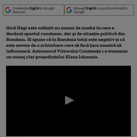
Urmărește
Digi24
în Google
Adaugă
Digi24
ca sursă preferată în
Discover
Google
Gică Hagi este mâhnit nu numai de modul în care a
decăzut sportul românesc, dar şi de situaţia politică din
România. El spune că în România totul este negativ şi că
este nevoie de o schimbare care să facă ţara noastră să
înflorească. Antrenorul Viitorului Constanţa i-a transmis
un mesaj clar preşedintelui Klaus Iohannis.