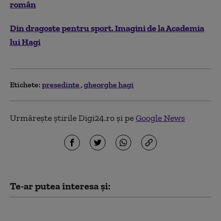
român
Din dragoste pentru sport. Imagini de la Academia
lui Hagi
Etichete:
presedinte
gheorghe hagi
Urmărește știrile Digi24.ro și pe
Google News
Te-ar putea interesa și:
SUA oferă Columbiei un