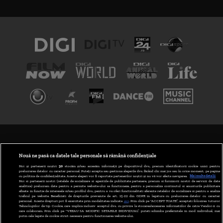
TERMENI ȘI CONDIȚII
POLITICA DE CONFIDENȚIALITATE
Nouă ne pasă ca datele tale personale să rămână confidențiale
Noi și partenerii noștri
30
stocăm și/sau accesăm informații pe dispozitivul dvs., precum identificatorii cookie unici pentru
prelucrarea datelor cu caracter personal. Puteți accepta sau gestiona alegerile dvs. făcând clic mai jos sau în orice moment, pe pagina
ABONARE DIGI TV
cu politica de confidențialitate. Aceste alegeri vor fi raportate partenerilor noștri și nu vă vor afecta navigarea.
Mai multe detalii
Noi si partenerii nostri (retelele de socializare si agentiile de publicitate partenere, precum si furnizorii nostri de servicii de date
analitice) prelucram date pentru a permite website-ului sa functioneze, pentru a personaliza continutul si anunturile publicitare
GESTIONAȚI PREFERINȚELE
afisate in functie de interesele si/sau profilul dvs., pentru a va oferi functionalitati aferente retelelor de socializare si pentru a analiza
traficul pe website. Beneficiati de drepturile prevazute de art. 15-22 din GDPR in legatura cu prelucrarea datelor cu caracter
personal. Aceste drepturi pot fi exercitate prin modalitatea indicata
aici
. Prin click pe “ACCEPT TOATE”, acceptati folosirea tuturor
CODUL DIGI24
Tehnologiilor de tip Cookie, care implica inclusiv acceptul dvs. cu privire la stocarea/accesarea informatiilor de catre Vendor-ii cu
care colaboram. Prin click pe “VREAU SA MODIFIC SETARILE INDIVIDUAL” puteti schimba preferintele in mod individual, mai
putin cele legate de cookie strict necesare pentru functionarea website-ului.
CAMERE WEB