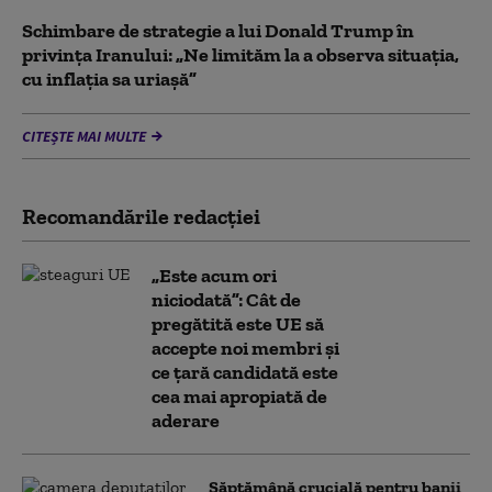
Schimbare de strategie a lui Donald Trump în
privința Iranului: „Ne limităm la a observa situația,
cu inflația sa uriașă”
CITEȘTE MAI MULTE
Recomandările redacţiei
„Este acum ori
niciodată”: Cât de
pregătită este UE să
accepte noi membri și
ce țară candidată este
cea mai apropiată de
aderare
Săptămână crucială pentru banii