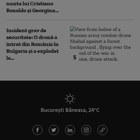
nunta lui Cristiano
Ronaldo şi Georgina...
Incident grav de
securitate: O dronă a
intrat din România în
Bulgaria şi a explodat
5
la...
București Băneasa, 24°C