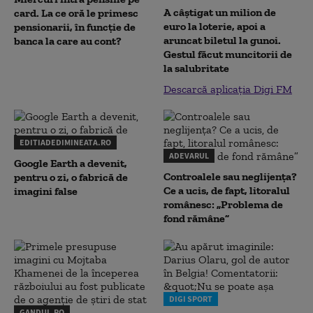
A câștigat un milion de
card. La ce oră le primesc
euro la loterie, apoi a
pensionarii, în funcție de
aruncat biletul la gunoi.
banca la care au cont?
Gestul făcut muncitorii de
la salubritate
Descarcă aplicația Digi FM
EDITIADEDIMINEATA.RO
ADEVARUL
Google Earth a devenit,
Controalele sau neglijența?
pentru o zi, o fabrică de
Ce a ucis, de fapt, litoralul
imagini false
românesc: „Problema de
fond rămâne”
DIGI SPORT
GANDUL.RO