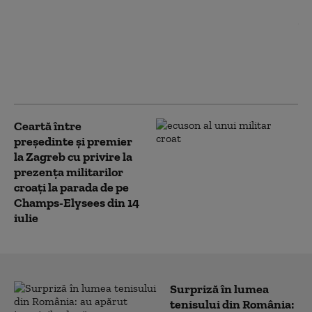
Ce va face PNL la
propunerea de
suspendare a lui
Nicușor Dan. Răspunsul
lui Ilie Bolojan
Ceartă între
președinte și premier
la Zagreb cu privire la
prezenţa militarilor
croați la parada de pe
Champs-Elysees din 14
iulie
Surpriză în lumea
tenisului din România: