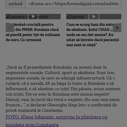
0
embed
seconds
of
0
seconds
Săptămână crucială pentru
Cum se scurg bani din sistemul
banii din PNRR: România riscă
de sănătate. Șeful CNAS: „De
să piardă peste 750 de milioane
unde ne-am dat seama? Au
de euro. Ce urmează
uitat să întrebe dacă pacienții
mai sunt în viață”
„Dacă aș fi președintele României, aș investi doar în
segmentele sociale. Cultură, sport și sănătate. Sunt trei
segmente sociale, la care se adaugă infrastructură. Că-i
rutieră, că e navală...M-aș băga în toate și România o să
înflorească, o să zâmbim cu toții! Din păcate, acum suntem
toți triști. Tot ce este în România este numai negativ!
Discuți, vezi, în jurul tău totul e negativ...Nu mai vezi nimic
frumos... ”, a declarat Gheorghe Hagi într-o conferință de
presă susținută la Constanța.
FOTO. Klaus Iohannis, surprins la plimbare cu
bicicleta prin Constanța