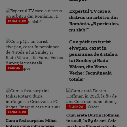
Expertul TV care a
distrus un arbitru din
FANATIK.RO
România. „E periculos,
nu slab!”
Ce a pățit un turist
elvețian, cazat în
pensiunea de 4 stele a
lui Smiley și Radu
Vâlcan, din Vama
CANCAN
Veche: 'Jecmăneală
totală!'
FILM NOW
FANATIK.RO
Cum arată Dustin Hoffman
Cum a fost surprins Mihai
în 2026, la 89 de ani. Cele
Rotaru după înfrângerea
mai bune filme și rolurile