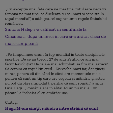
„Cu excepția unei fete care ne mai ține, totul este negativ.
Simona ne mai ține, se duelează cu cei mari și care stă în
topul mondial”, a adăugat cel supranumit regele fotbalului
românesc.
Simona Halep s-a calificat în semifinale la
Cincinnati, după un meci în care și-a arătat clasa de
mare campioană
„Pe timpul meu eram în top mondial în toate disciplinele
sportive. De ce au trecut 27 de ani? Pentru ce am mai
făcut Revoluția? De ce s-a mai schimbat, să fim mai săraci?
Să cerșim cu toții? Nu cred... Zic vorbe mari iar, dar țineți
minte, pentru că din când în când am momentele mele,
pentru că sunt un tip care are orgoliu și mândrie și astea
nu pot dispărea niciodată, pentru că sunt român”, a spus
Gică Hagi. „România era în elită! Acum nu mai e. Din
păcate”, a încheiat el cu amărăciune.
Citiți și:
Hagi: M-am simțit mândru între străini că sunt