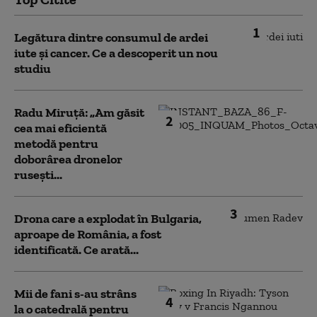
1
Legătura dintre consumul de ardei
iute și cancer. Ce a descoperit un nou
studiu
Radu Miruță: „Am găsit
2
cea mai eficientă
metodă pentru
doborârea dronelor
rusești...
3
Drona care a explodat în Bulgaria,
aproape de România, a fost
identificată. Ce arată...
Mii de fani s-au strâns
4
la o catedrală pentru