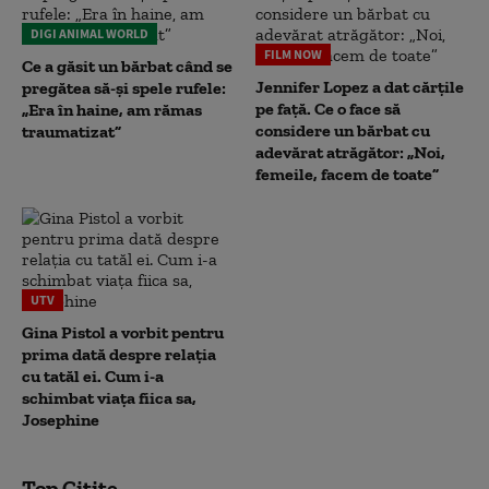
DIGI ANIMAL WORLD
FILM NOW
Ce a găsit un bărbat când se
Jennifer Lopez a dat cărțile
pregătea să-și spele rufele:
pe față. Ce o face să
„Era în haine, am rămas
considere un bărbat cu
traumatizat”
adevărat atrăgător: „Noi,
femeile, facem de toate”
UTV
Gina Pistol a vorbit pentru
prima dată despre relația
cu tatăl ei. Cum i-a
schimbat viața fiica sa,
Josephine
Top Citite