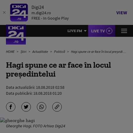
Digi24
VIEW
m.digi24.ro
FREE - In Google Play
LIVE TV
LIVE FM
HOME
Știri
Actualitate
Politică
Hagi spune ce ar face în locul președintelui
Hagi spune ce ar face în locul
președintelui
Data actualizării:
18.08.2018 02:58
Data publicării:
18.08.2018 01:20
Gheorghe Hagi. FOTO Arhiva Digi24