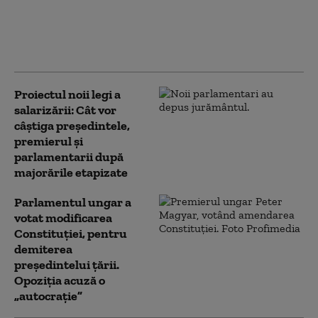
miliard de dolari chiar în
prima zi de mandat a noului
președinte. Ce promite
„Tigrul”, aliatul lui Trump
Proiectul noii legi a
salarizării: Cât vor
câștiga președintele,
premierul și
parlamentarii după
majorările etapizate
Parlamentul ungar a
votat modificarea
Constituției, pentru
demiterea
președintelui țării.
Opoziția acuză o
„autocrație”