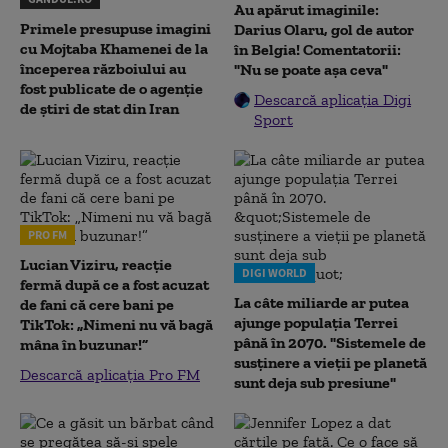
Au apărut imaginile:
Primele presupuse imagini
Darius Olaru, gol de autor
cu Mojtaba Khamenei de la
în Belgia! Comentatorii:
începerea războiului au
"Nu se poate așa ceva"
fost publicate de o agenție
Descarcă aplicația Digi
de știri de stat din Iran
Sport
PRO FM
Lucian Viziru, reacție
DIGI WORLD
fermă după ce a fost acuzat
La câte miliarde ar putea
de fani că cere bani pe
ajunge populația Terrei
TikTok: „Nimeni nu vă bagă
până în 2070. "Sistemele de
mâna în buzunar!”
susținere a vieții pe planetă
Descarcă aplicația Pro FM
sunt deja sub presiune"