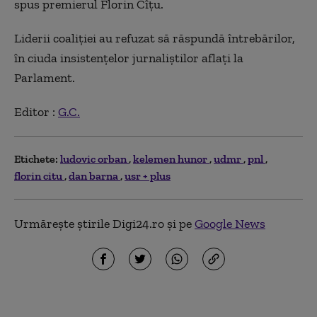
spus premierul Florin Cîțu.
Liderii coaliției au refuzat să răspundă întrebărilor,
în ciuda insistențelor jurnaliștilor aflați la
Parlament.
Editor :
G.C.
Etichete:
ludovic orban
kelemen hunor
udmr
pnl
florin citu
dan barna
usr + plus
Urmărește știrile Digi24.ro și pe
Google News