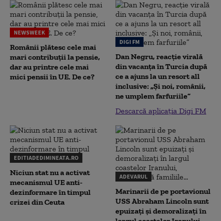
NEWSWEEK
DIGI FM
Românii plătesc cele mai
Dan Negru, reacție virală
mari contribuții la pensie,
din vacanța în Turcia după
dar au printre cele mai
ce a ajuns la un resort all
mici pensii în UE. De ce?
inclusive: „Și noi, românii,
ne umplem farfuriile”
Descarcă aplicația Digi FM
EDITIADEDIMINEATA.RO
Niciun stat nu a activat
ADEVARUL
mecanismul UE anti-
Marinarii de pe portavionul
dezinformare în timpul
USS Abraham Lincoln sunt
crizei din Ceuta
epuizați și demoralizați în
largul coastelor Iranului,