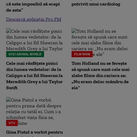
că este imposibil să scapi
potrivit unui cardiolog
de asta”
Descarcă aplicația Pro FM
DIGI ANIMAL WORLD
FILM NOW
Cele mai răsfățate pisici
Tom Holland nu se ferește
din lumea vedetelor: de la
să spună care sunt cele mai
Calippo a lui Ed Sheeran la
slabe filme din cariera sa:
Meredith Grey a lui Taylor
„Nu eram deloc mândru de
Swift
ele”
UTV
Gina Pistol a vorbit pentru