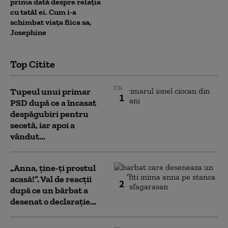
prima dată despre relația
cu tatăl ei. Cum i-a
schimbat viața fiica sa,
Josephine
Top Citite
Tupeul unui primar
1
PSD după ce a încasat
despăgubiri pentru
secetă, iar apoi a
vândut...
„Anna, ţine-ţi prostul
acasă!”. Val de reacții
2
după ce un bărbat a
desenat o declarație...