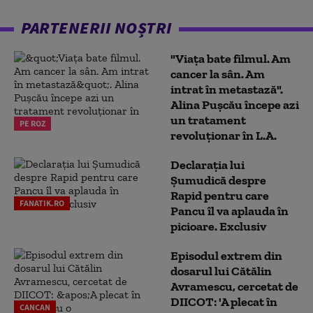
PARTENERII NOȘTRI
"Viața bate filmul. Am
cancer la sân. Am
intrat în metastază".
Alina Pușcău începe azi
un tratament
PE ROZ
revoluționar în L.A.
Declarația lui
Șumudică despre
Rapid pentru care
FANATIK.RO
Pancu îl va aplauda în
picioare. Exclusiv
Episodul extrem din
dosarul lui Cătălin
Avramescu, cercetat de
DIICOT: 'A plecat în
CANCAN