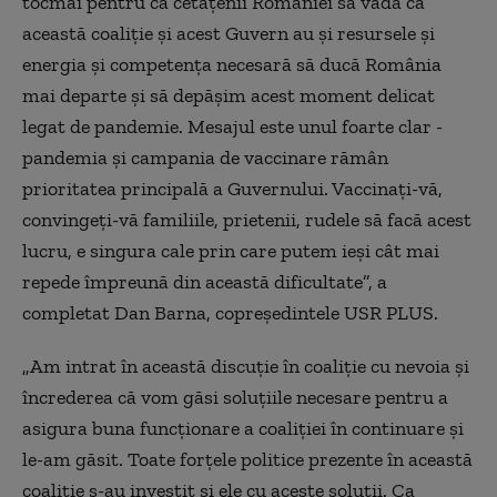
tocmai pentru ca cetăţenii României să vadă că
această coaliţie şi acest Guvern au şi resursele şi
energia şi competenţa necesară să ducă România
mai departe şi să depăşim acest moment delicat
legat de pandemie. Mesajul este unul foarte clar -
pandemia şi campania de vaccinare rămân
prioritatea principală a Guvernului. Vaccinaţi-vă,
convingeţi-vă familiile, prietenii, rudele să facă acest
lucru, e singura cale prin care putem ieşi cât mai
repede împreună din această dificultate
”, a
completat Dan Barna, copreședintele USR PLUS.
„
Am intrat în această discuţie în coaliţie cu nevoia şi
încrederea că vom găsi soluţiile necesare pentru a
asigura buna funcţionare a coaliţiei în continuare şi
le-am găsit. Toate forţele politice prezente în această
coaliţie s-au investit şi ele cu aceste soluţii. Ca