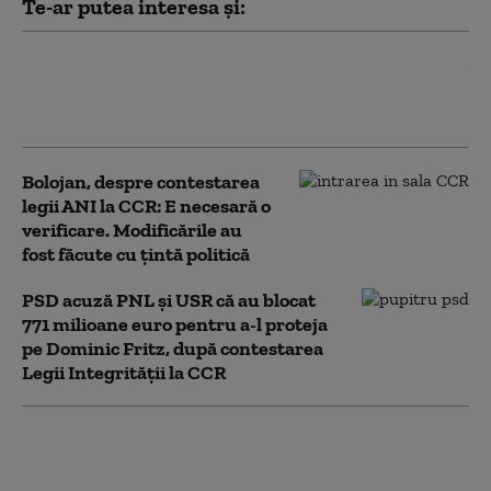
Te-ar putea interesa și:
Ilie Bolojan spune în ce
condiții ar susține PNL
un Guvern tehnocrat
Bolojan, despre contestarea
legii ANI la CCR: E necesară o
verificare. Modificările au
fost făcute cu țintă politică
PSD acuză PNL şi USR că au blocat
771 milioane euro pentru a-l proteja
pe Dominic Fritz, după contestarea
Legii Integrității la CCR
USR și PNL au contestat
Legea Integrității la CCR.
Milioane de euro din PNRR, în