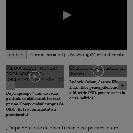
0
embed
seconds
of
0
seconds
Ludovic Orban, despre Nicușor
Dan: „Este principalul vinovat,
alături de PSD, pentru actuala
După aproape 3 luni de criză
criză politică”
politică, soluțiile sunt tot mai
puține. Compromisul propus de
USR. „Ar fi o continuitate a
premierului”
„
După două zile de discuţii serioase pe care le-am