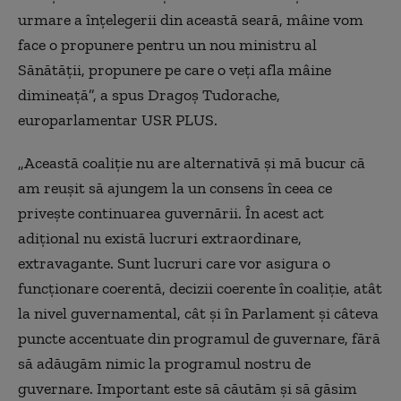
urmare a înţelegerii din această seară, mâine vom
face o propunere pentru un nou ministru al
Sănătăţii, propunere pe care o veţi afla mâine
dimineaţă
”, a spus Dragoș Tudorache,
europarlamentar USR PLUS.
„
Această coaliţie nu are alternativă şi mă bucur că
am reuşit să ajungem la un consens în ceea ce
priveşte continuarea guvernării. În acest act
adiţional nu există lucruri extraordinare,
extravagante. Sunt lucruri care vor asigura o
funcţionare coerentă, decizii coerente în coaliţie, atât
la nivel guvernamental, cât şi în Parlament şi câteva
puncte accentuate din programul de guvernare, fără
să adăugăm nimic la programul nostru de
guvernare.
Important este să căutăm şi să găsim