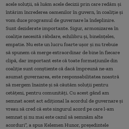
acele soluţii, să luăm acele decizii prin care redăm şi
întărim încrederea oamenilor în guvern, în coaliţie şi
vom duce programul de guvernare la îndeplinire.
Sunt deziderate importante. Sigur, armonizarea în
coaliţie necesită răbdare, echilibru şi, bineînţeles,
empatie. Nu este un lucru foarte uşor şi nu trebuie
să spunem că merge extraordinar de bine în fiecare
clipă, dar important este că toate formaţiunile din
coaliţie sunt conştiente că dacă împreună ne-am
asumat guvernarea, este responsabilitatea noastră
să mergem înainte şi să căutăm soluţii pentru
cetăţeni, pentru comunităţi. Cu acest gând am
semnat acest act adiţional la acordul de guvernare şi
vreau să cred că este singurul acord pe care l-am
semnat şi nu mai este cazul să semnăm alte
acorduri
”, a spus Kelemen Hunor, președintele