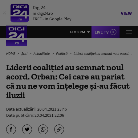
Digi24
VIEW
m.digi24.ro
FREE - In Google Play
LIVE TV
LIVE FM
HOME
Știri
Actualitate
Politică
Liderii coaliției au semnat noul acord. Orban: Cei care au pariat că nu ne vom înțelege și-au făcut iluzii
Liderii coaliției au semnat noul
acord. Orban: Cei care au pariat
că nu ne vom înțelege și-au făcut
iluzii
Data actualizării:
20.04.2021 23:46
Data publicării:
20.04.2021 22:06