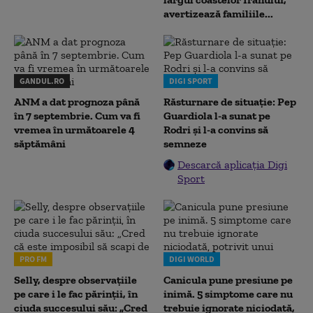
avertizează familiile...
GANDUL.RO
DIGI SPORT
ANM a dat prognoza până
Răsturnare de situație: Pep
în 7 septembrie. Cum va fi
Guardiola l-a sunat pe
vremea în următoarele 4
Rodri și l-a convins să
săptămâni
semneze
Descarcă aplicația Digi
Sport
PRO FM
DIGI WORLD
Selly, despre observațiile
Canicula pune presiune pe
pe care i le fac părinții, în
inimă. 5 simptome care nu
ciuda succesului său: „Cred
trebuie ignorate niciodată,