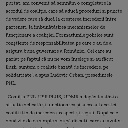
purtat, am convenit să semnăm o completare la
acordul de coaliţie, care să aducă proceduri şi puncte
de vedere care să ducă la creşterea încrederii între
parteneri, la îmbunătăţirea mecanismelor de
funcţionare a coaliţiei. Formaţiunile politice sunt
conştiente de responsabilitatea pe care o au de a
asigura buna guvernare a României. Cei care au
pariat pe faptul că nu ne vom înţelege şi-au făcut
iluzii, suntem o coaliţie bazată de încredere, pe
solidaritate
”, a spus Ludovic Orban, președintele
PNL.
„
Coaliţia PNL, USR PLUS, UDMR a depăşit astăzi o
situaţie delicată şi funcţionarea şi succesul acestei
coaliţii ţin de încredere, respect şi reguli. După cele
două zile deloc simple şi după discuţii care au avut şi