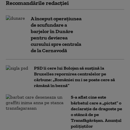
Recomandările redacţiei
A început operațiunea
de scufundare a
barjelor în Dunăre
pentru devierea
cursului spre centrala
de la Cernavodă
PSD îi cere lui Bolojan să susțină la
Bruxelles repornirea centralelor pe
cărbune: „României nu i se poate cere să
rămână în beznă”
S-a aflat cine este
bărbatul care a „pictat” o
declarație de dragoste pe
o stâncă de pe
Transfăgărășan. Anunțul
polițiștilor