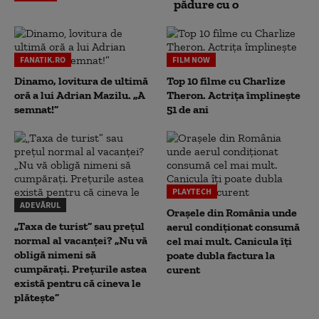
pădure cu o
FANATIK.RO
FILM NOW
Dinamo, lovitura de ultimă
Top 10 filme cu Charlize
oră a lui Adrian Mazilu. „A
Theron. Actrița împlinește
semnat!”
51 de ani
PLAYTECH
ADEVĂRUL
Orașele din România unde
„Taxa de turist” sau prețul
aerul condiționat consumă
normal al vacanței? „Nu vă
cel mai mult. Canicula îți
obligă nimeni să
poate dubla factura la
cumpărați. Prețurile astea
curent
există pentru că cineva le
plătește”