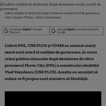
Liderii coaliției la declarații după semnarea noului acord de guvernare.
Foto: Inquam Photos / Sabin Cîrstoveanu
Urmărește
Digi24
în Google
Adaugă
Digi24
ca sursă preferată în
Discover
Google
Liderii PNL, USR PLUS și UDMR au semnat marți
seară noul acord al coaliției de guvernare, în urma
crizei politice izbucnite după demiterea de către
premierul Florin Cîțu (PNL) a ministrului sănătății
Vlad Voiculescu (USR PLUS).
Aceștia au anunțat că
mâine va fi propus noul ministru al Sănătății.