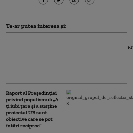
Te-ar putea interesa și:
„Președintele trebuie
să forțeze formarea
guvernului”. Augustin
Zegrean: Atitudinea lui
Nicușor Dan este în
afara Constituției
Raport al Președinției
privind populismul: „A-
ţi iubi ţara şi a susţine
proiectul UE sunt
obiective care se pot
întări reciproc”