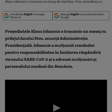
Klaus Iohannis a transmis un mesaj de Anul Nou. Foto: presidency.ro
Urmărește
Digi24
în Google
Adaugă
Digi24
ca sursă preferată în
Discover
Google
Președintele Klaus Iohannis a transmis un mesaj cu
prilejul Anului Nou, anunță Administrația
Prezidențială. Iohannis a mulțumit românilor
pentru responsabilitatea în limitarea răspândirii
virusului SARS-CoV-2 și a adresat mulțumiri și
personalului medical din România.