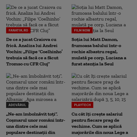
FANATIK.RO
FILM NOW
De ce a jucat Craiova cu
Soția lui Matt Damon,
frică. Analiza lui Andrei
frumoasa balului într-o
Vochin: „Filipe ‘Coelhinho’
rochie albastru regal,
trebuia să facă ce a făcut
mulată pe corp. Luciana a
Tromso cu CFR Cluj”
furat atenția la Seul
ADEVĂRUL
PLAYTECH
„Ne-am îmbolnăvit toți”.
Cu cât îți crește salariul
Coșmarul unor români într-
pentru fiecare prag de
una dintre cele mai
vechime. Cum se aplică
populare destinații din
majorările din noua Lege a