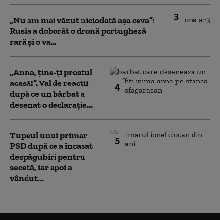
3
„Nu am mai văzut niciodată așa ceva”:
Rusia a doborât o dronă portugheză
rară și o va...
„Anna, ţine-ţi prostul
acasă!”. Val de reacții
4
după ce un bărbat a
desenat o declarație...
Tupeul unui primar
5
PSD după ce a încasat
despăgubiri pentru
secetă, iar apoi a
vândut...