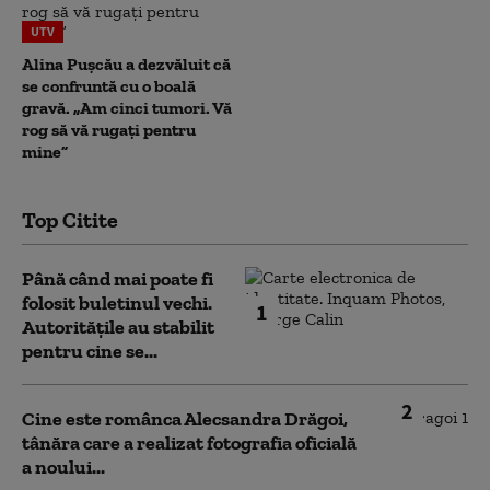
UTV
Alina Pușcău a dezvăluit că
se confruntă cu o boală
gravă. „Am cinci tumori. Vă
rog să vă rugați pentru
mine”
Top Citite
Până când mai poate fi
folosit buletinul vechi.
1
Autoritățile au stabilit
pentru cine se...
2
Cine este românca Alecsandra Drăgoi,
tânăra care a realizat fotografia oficială
a noului...