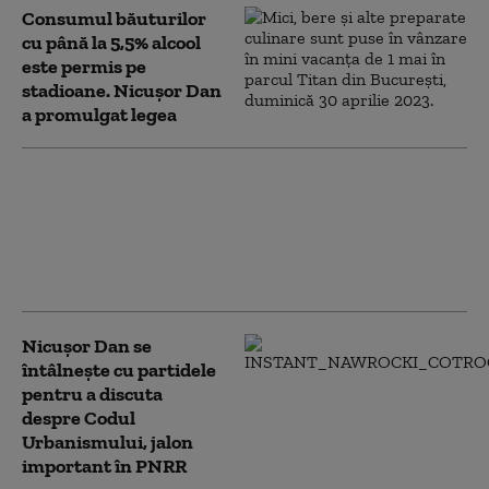
Consumul băuturilor
cu până la 5,5% alcool
este permis pe
stadioane. Nicușor Dan
a promulgat legea
Nicuşor Dan a
promulgat legea prin
care 2026 este declarat
Anul SUA în România,
proiect inițiat de AUR
Nicușor Dan se
întâlnește cu partidele
pentru a discuta
despre Codul
Urbanismului, jalon
important în PNRR