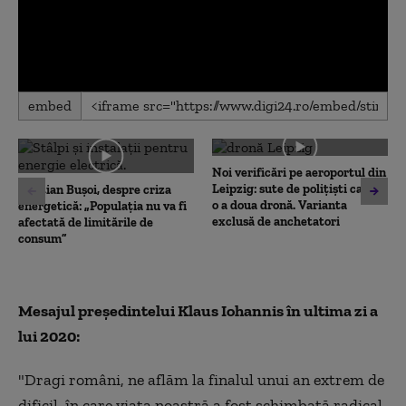
0
embed
seconds
of
0
seconds
Noi verificări pe aeroportul din
Leipzig: sute de polițiști caută
Cristian Bușoi, despre criza
o a doua dronă. Varianta
energetică: „Populația nu va fi
exclusă de anchetatori
afectată de limitările de
consum”
Mesajul președintelui Klaus Iohannis în ultima zi a
lui 2020:
"Dragi români, ne aflăm la finalul unui an extrem de
dificil, în care viața noastră a fost schimbată radical