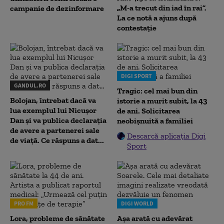
„M-a trecut din iad în rai”.
campanie de dezinformare
La ce notă a ajuns după
contestație
DIGI SPORT
GANDUL.RO
Tragic: cel mai bun din
Bolojan, întrebat dacă va
istorie a murit subit, la 43
lua exemplul lui Nicușor
de ani. Solicitarea
Dan și va publica declarația
neobișnuită a familiei
de avere a partenerei sale
Descarcă aplicația Digi
de viață. Ce răspuns a dat...
Sport
PRO FM
DIGI WORLD
Lora, probleme de sănătate
Așa arată cu adevărat