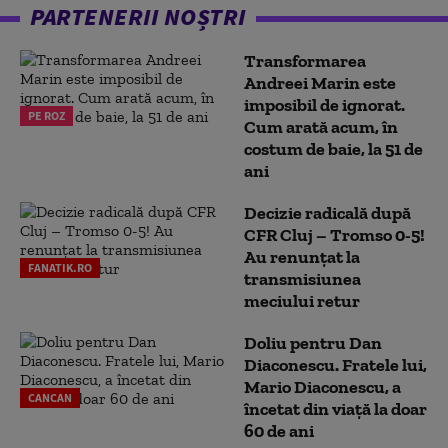
PARTENERII NOȘTRI
Transformarea
Andreei Marin este
imposibil de ignorat.
PE ROZ
Cum arată acum, în
costum de baie, la 51 de
ani
Decizie radicală după
CFR Cluj – Tromso 0-5!
Au renunțat la
FANATIK.RO
transmisiunea
meciului retur
Doliu pentru Dan
Diaconescu. Fratele lui,
Mario Diaconescu, a
CANCAN
încetat din viață la doar
60 de ani