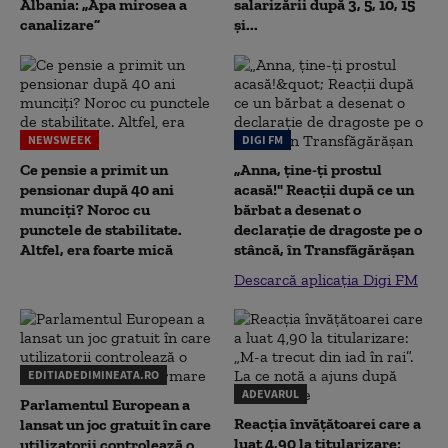
Albania: „Apa mirosea a
salarizării după 3, 5, 10, 15
canalizare”
și...
NEWSWEEK
DIGI FM
Ce pensie a primit un
„Anna, ţine-ţi prostul
pensionar după 40 ani
acasă!" Reacţii după ce un
munciți? Noroc cu
bărbat a desenat o
punctele de stabilitate.
declaraţie de dragoste pe o
Altfel, era foarte mică
stâncă, în Transfăgărăşan
Descarcă aplicația Digi FM
EDITIADEDIMINEATA.RO
ADEVARUL
Parlamentul European a
Reacția învățătoarei care a
lansat un joc gratuit în care
luat 4,90 la titularizare:
utilizatorii controlează o