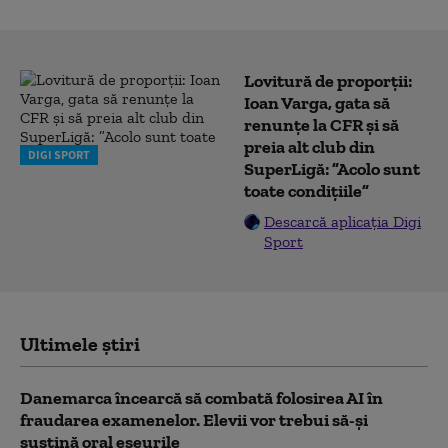
Lovitură de proporții:
Ioan Varga, gata să
renunțe la CFR și să
preia alt club din
DIGI SPORT
SuperLigă: ”Acolo sunt
toate condițiile”
Descarcă aplicația Digi
Sport
Ultimele știri
Danemarca încearcă să combată folosirea AI în
fraudarea examenelor. Elevii vor trebui să-şi
susţină oral eseurile