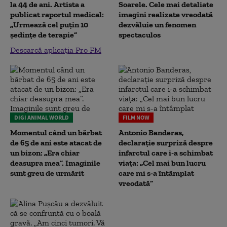
la 44 de ani. Artista a
Soarele. Cele mai detaliate
publicat raportul medical:
imagini realizate vreodată
„Urmează cel puțin 10
dezvăluie un fenomen
ședințe de terapie”
spectaculos
Descarcă aplicația Pro FM
DIGI ANIMAL WORLD
FILM NOW
Momentul când un bărbat
Antonio Banderas,
de 65 de ani este atacat de
declarație surpriză despre
un bizon: „Era chiar
infarctul care i-a schimbat
deasupra mea”. Imaginile
viața: „Cel mai bun lucru
sunt greu de urmărit
care mi s-a întâmplat
vreodată”