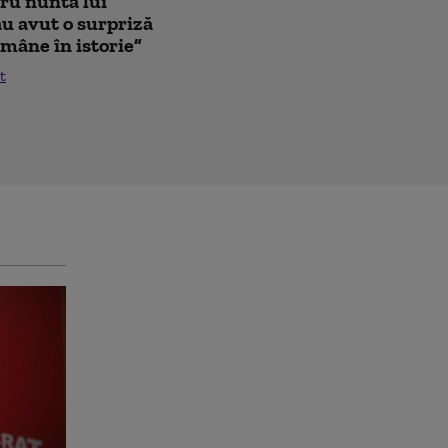
tru nunta lui
au avut o surpriză
mâne în istorie”
t