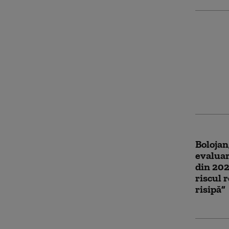
Prima r
Bolojan
țintă p
Bolojan
evaluar
din 202
riscul 
risipă”