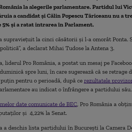
România la alegerile parlamentare. Partidul lui Vic
căruia a candidat și Călin Popescu Tăriceanu nu a tr
e 5% și a ratat intrarea în Parlament.
 supravieţuit la cinci căsătorii şi l-a omorât Ponta. 
politică”, a declarat Mihai Tudose la Antena 3.
a, liderul Pro România, a postat un mesaj pe Faceboo
duminică spre luni, în care sugerează că se retrage d
el puțin pentru o perioadă, după ce
rezultatele provizo
parlamentare au indicat o înfrângere a partidului său.
imelor date comunicate de BEC
, Pro România a obțin
taților și 4,22% la Senat.
a a deschis lista partidului în București la Camera D