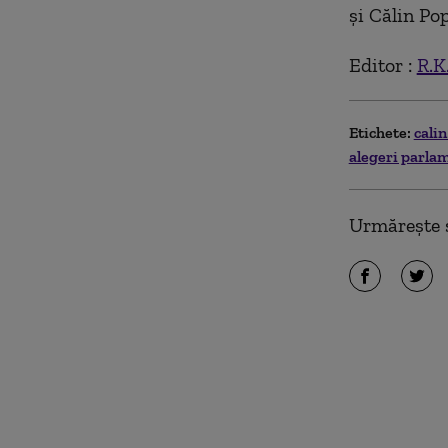
și Călin Po
Editor :
R.K
Etichete:
cali
alegeri parla
Urmărește ș