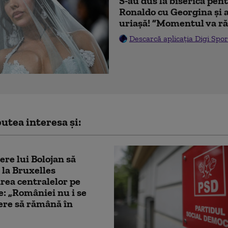
S-au dus la biserică pen
Ronaldo cu Georgina și 
uriașă! ”Momentul va ră
Descarcă aplicația Digi Spor
utea interesa și:
cere lui Bolojan să
 la Bruxelles
rea centralelor pe
: „României nu i se
ere să rămână în