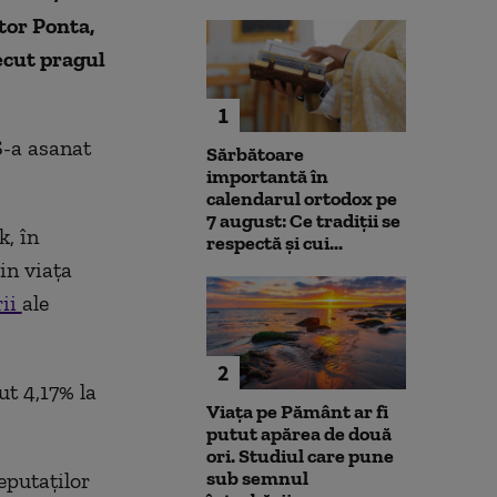
tor Ponta,
ecut pragul
1
S-a asanat
Sărbătoare
importantă în
calendarul ortodox pe
7 august: Ce tradiții se
k, în
respectă și cui...
in viața
rii
ale
2
ut 4,17% la
Viața pe Pământ ar fi
putut apărea de două
ori. Studiul care pune
sub semnul
eputaților