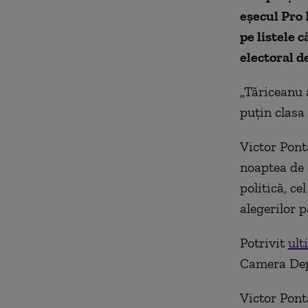
eșecul Pro 
pe listele 
electoral d
„Tăriceanu a
puţin clasa 
Victor Pont
noaptea de 
politică, c
alegerilor 
Potrivit
ult
Camera Depu
Victor Pont