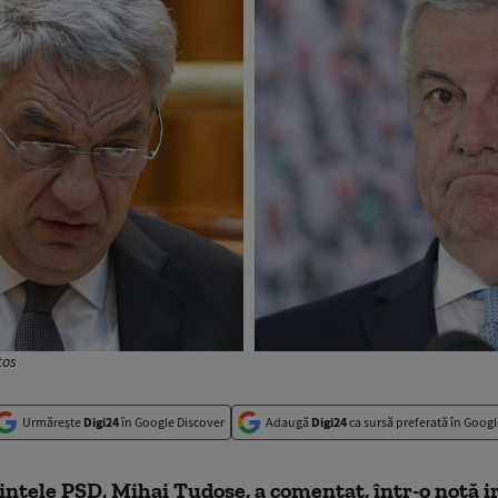
tos
Urmărește
Digi24
în Google Discover
Adaugă
Digi24
ca sursă preferată în Googl
ntele PSD, Mihai Tudose, a comentat, într-o notă ir