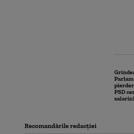
PSD acu
blocat 
pentru 
Fritz, 
Integri
Grindea
Parlam
pierder
PSD cer
salariz
Recomandările redacţiei