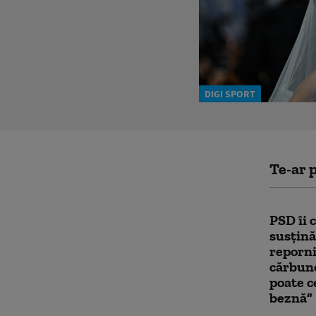
DIGI SPORT
Te-ar p
PSD îi 
susțină
reporni
cărbune
poate c
beznă”