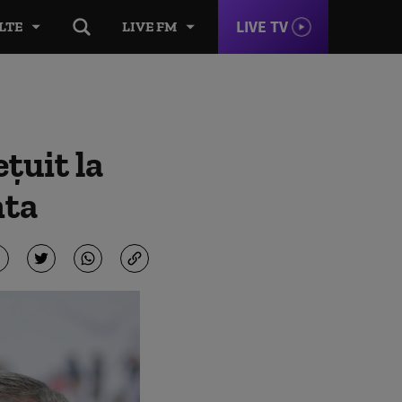
LIVE TV
LTE
LIVE FM
țuit la
nta