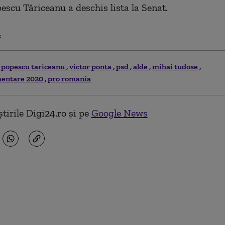
pescu Tăriceanu a deschis lista la Senat.
.
n popescu tariceanu
victor ponta
psd
alde
mihai tudose
mentare 2020
pro romania
tirile Digi24.ro și pe
Google News