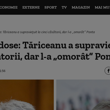
CONOMIE
EXTERNE
SPORT
TV
MAGAZIN
MAI MU
: Tăriceanu a supraviețuit la cinci căsătorii, dar l-a „omorât” Ponta
ose: Tăriceanu a supravie
ătorii, dar l-a „omorât” Po
1:56