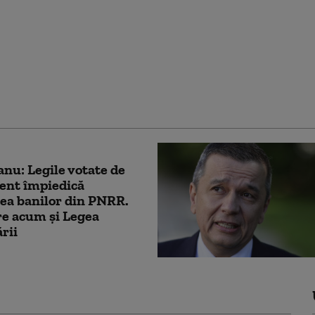
ză PNL şi USR că au
771 milioane euro
a-l proteja pe Dominic
după contestarea Legii
tății la CCR
nu: Legile votate de
ent împiedică
ea banilor din PNRR.
e acum și Legea
ării