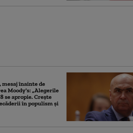
eacție a PSD după ce
 a acuzat modificări cu
olitică la Legea ANI
, mesaj înainte de
ea Moody's: „Alegerile
8 se apropie. Crește
recăderii în populism și