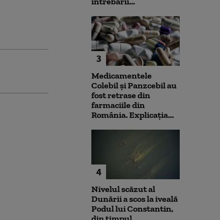
întrebării...
3
Medicamentele
Colebil și Panzcebil au
fost retrase din
farmaciile din
România. Explicația...
4
Nivelul scăzut al
Dunării a scos la iveală
Podul lui Constantin,
din timpul