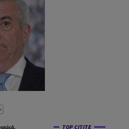
e
TOP CITITE
onică,