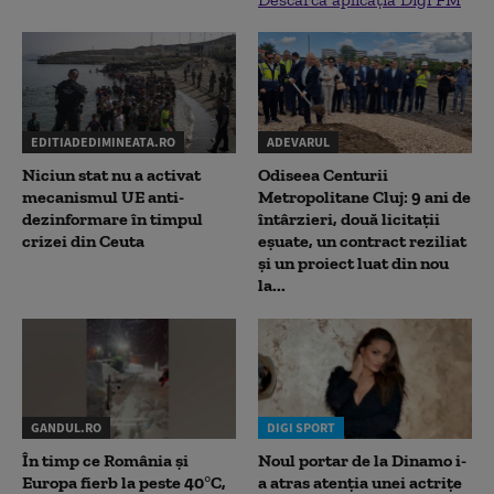
EDITIADEDIMINEATA.RO
ADEVARUL
Niciun stat nu a activat
Odiseea Centurii
mecanismul UE anti-
Metropolitane Cluj: 9 ani de
dezinformare în timpul
întârzieri, două licitații
crizei din Ceuta
eșuate, un contract reziliat
și un proiect luat din nou
la...
GANDUL.RO
DIGI SPORT
În timp ce România și
Noul portar de la Dinamo i-
Europa fierb la peste 40°C,
a atras atenția unei actrițe