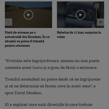
15
minutes,
47
seconds
Pistă de avioane pe o
Bebeluș de 11 luni, surprins la
autostradă din România. În ce
volan
situații va putea fi folosită
pentru aterizare
"Evoluția este îngrijorătoare, nimeni nu mai poate
contesta acest lucru și e greu de făcut o estimare.
Trendul ascendent nu poate decât să ne îngrijoreze
și să ne determine să facem ceva în acest sens", a
spus Dorel Săndesc.
El a explicat care sunt direcțiile în care trebuie