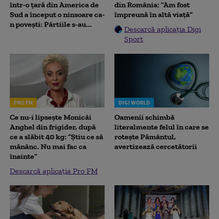
într-o țară din America de
din România: ”Am fost
Sud a început o ninsoare ca-
împreună în altă viață”
n povești: Pârtiile s-au...
Descarcă aplicația Digi
Sport
PRO FM
DIGI WORLD
Ce nu-i lipsește Monicăi
Oamenii schimbă
Anghel din frigider, după
literalmente felul în care se
ce a slăbit 40 kg: “Știu ce să
rotește Pământul,
mănânc. Nu mai fac ca
avertizează cercetătorii
înainte”
Descarcă aplicația Pro FM