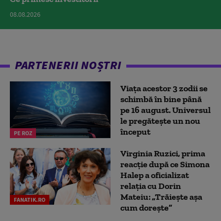
08.08.2026
PARTENERII NOȘTRI
Viața acestor 3 zodii se
schimbă în bine până
pe 16 august. Universul
le pregătește un nou
început
PE ROZ
Virginia Ruzici, prima
reacție după ce Simona
Halep a oficializat
relația cu Dorin
Mateiu: „Trăiește așa
FANATIK.RO
cum dorește”