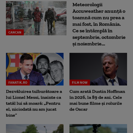
Meteorologii
Accuweather anunță o
toamnă cum nu prea a
mai fost, în România.
Ce se întâmplă în
CANCAN
septembrie, octombrie
și noiembrie...
FANATIK.RO
FILM NOW
Dezvăluirea tulburătoare a
Cum arată Dustin Hoffman
lui Lionel Messi, înainte ca
în 2026, la 89 de ani. Cele
tatăl lui să moară: „Pentru
mai bune filme și rolurile
el, niciodată nu am jucat
de Oscar
bine”