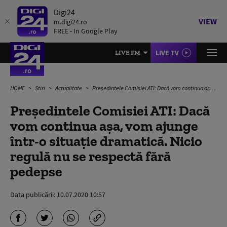
Digi24
VIEW
m.digi24.ro
FREE - In Google Play
LIVE TV
LIVE FM
HOME
Știri
Actualitate
Președintele Comisiei ATI: Dacă vom continua așa, vom ajunge într-o situație dramatică. Nicio regulă nu se respectă fără pedepse
Președintele Comisiei ATI: Dacă
vom continua așa, vom ajunge
într-o situație dramatică. Nicio
regulă nu se respectă fără
pedepse
Data publicării:
10.07.2020 10:57