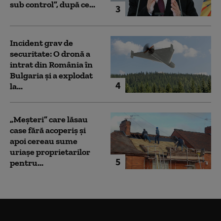
sub control”, după ce...
3
Incident grav de
securitate: O dronă a
intrat din România în
Bulgaria şi a explodat
4
la...
„Meșteri” care lăsau
case fără acoperiș și
apoi cereau sume
uriașe proprietarilor
5
pentru...