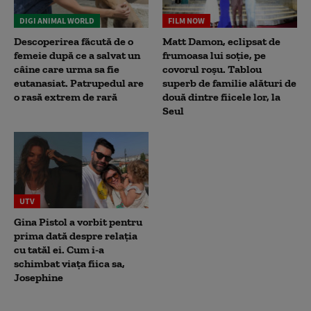
DIGI ANIMAL WORLD
FILM NOW
Descoperirea făcută de o
Matt Damon, eclipsat de
femeie după ce a salvat un
frumoasa lui soție, pe
câine care urma sa fie
covorul roșu. Tablou
eutanasiat. Patrupedul are
superb de familie alături de
o rasă extrem de rară
două dintre fiicele lor, la
Seul
UTV
Gina Pistol a vorbit pentru
prima dată despre relația
cu tatăl ei. Cum i-a
schimbat viața fiica sa,
Josephine