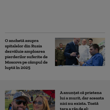
privind deblocarea
posturilor în spitale,
aprobat în comisia de
Sănătate. Când ajunge
la vot final
O anchetă asupra
spitalelor din Rusia
dezvăluie amploarea
pierderilor suferite de
Moscova pe câmpul de
luptă în 2025
A anunțat că prietena
lui a murit, dar aceasta
nici nu exista. Toată
țara a râs de el: