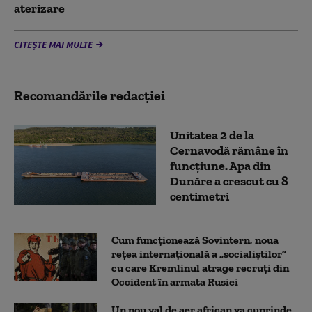
aterizare
CITEȘTE MAI MULTE
Recomandările redacţiei
Unitatea 2 de la
Cernavodă rămâne în
funcțiune. Apa din
Dunăre a crescut cu 8
centimetri
Cum funcționează Sovintern, noua
rețea internațională a „socialiștilor”
cu care Kremlinul atrage recruți din
Occident în armata Rusiei
Un nou val de aer african va cuprinde