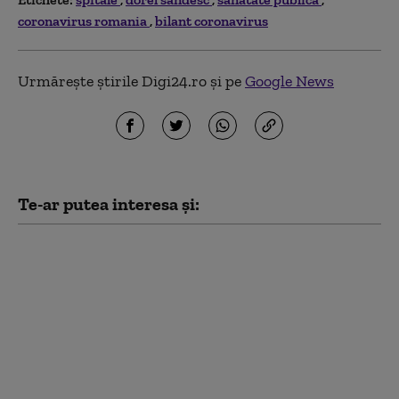
coronavirus romania
bilant coronavirus
Urmărește știrile Digi24.ro și pe
Google News
Te-ar putea interesa și:
Ilie Bolojan, după
adoptarea
mecanismului de
limitare a consumului
pentru companiile
mari: „Consumatorii
casnici nu vor fi
afectați”