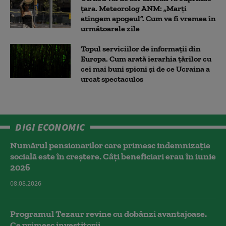
țara. Meteorolog ANM: „Marți
atingem apogeul”. Cum va fi vremea în
următoarele zile
Topul serviciilor de informații din
Europa. Cum arată ierarhia țărilor cu
cei mai buni spioni și de ce Ucraina a
urcat spectaculos
DIGI ECONOMIC
Numărul pensionarilor care primesc indemnizaţie
socială este în creștere. Câți beneficiari erau în iunie
2026
08.08.2026
Programul Tezaur revine cu dobânzi avantajoase.
Ce primesc investitorii