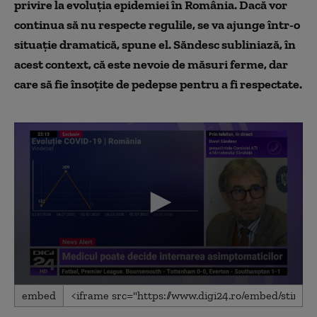
privire la evoluția epidemiei în România. Dacă vor
continua să nu respecte regulile, se va ajunge într-o
situație dramatică, spune el. Săndesc subliniază, în
acest context, că este nevoie de măsuri ferme, dar
care să fie însoțite de pedepse pentru a fi respectate.
0
embed
seconds
of