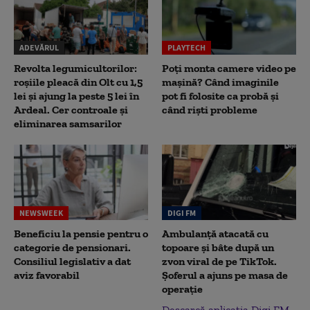
ADEVĂRUL
PLAYTECH
Revolta legumicultorilor:
Poți monta camere video pe
roșiile pleacă din Olt cu 1,5
mașină? Când imaginile
lei și ajung la peste 5 lei în
pot fi folosite ca probă și
Ardeal. Cer controale și
când riști probleme
eliminarea samsarilor
NEWSWEEK
DIGI FM
Beneficiu la pensie pentru o
Ambulanță atacată cu
categorie de pensionari.
topoare și bâte după un
Consiliul legislativ a dat
zvon viral de pe TikTok.
aviz favorabil
Șoferul a ajuns pe masa de
operație
Descarcă aplicația Digi FM