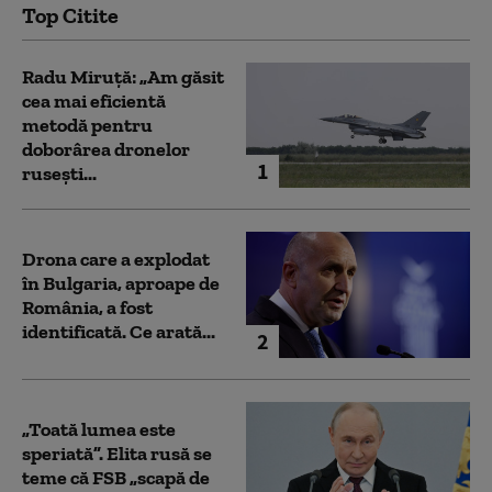
Top Citite
Radu Miruță: „Am găsit
cea mai eficientă
metodă pentru
doborârea dronelor
1
rusești...
Drona care a explodat
în Bulgaria, aproape de
România, a fost
identificată. Ce arată...
2
„Toată lumea este
speriată”. Elita rusă se
teme că FSB „scapă de