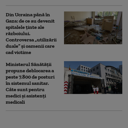
Din Ucraina până în
Gaza: de ce au devenit
spitalele ținte ale
războiului.
Controversa „utilizării
duale” și oamenii care
cad victime
Ministerul Sănătății
propune deblocarea a
peste 7.800 de posturi
în sistemul sanitar.
Câte sunt pentru
medici și asistenți
medicali
Alexandru Rogobete:
Amendamentul PSD