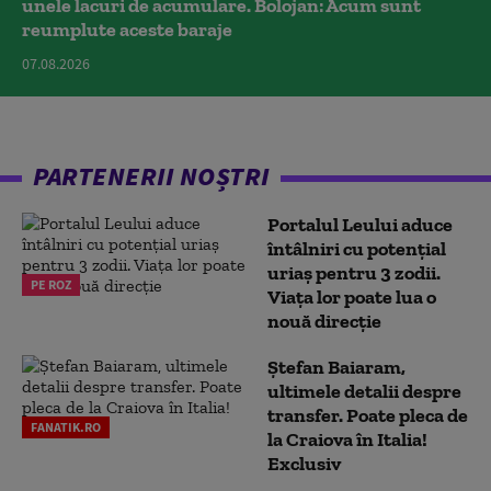
unele lacuri de acumulare. Bolojan: Acum sunt
reumplute aceste baraje
07.08.2026
PARTENERII NOȘTRI
Portalul Leului aduce
întâlniri cu potențial
uriaș pentru 3 zodii.
PE ROZ
Viața lor poate lua o
nouă direcție
Ștefan Baiaram,
ultimele detalii despre
transfer. Poate pleca de
FANATIK.RO
la Craiova în Italia!
Exclusiv