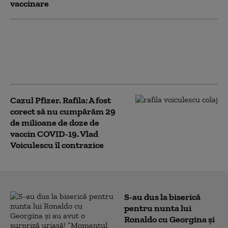
vaccinare
Rogobete: România trebuie să dea Pfizer
aproape 3,4 miliarde de lei. Indiferent că
e contestată sau nu decizia, va trebui să
plătim
Cazul Pfizer. Rafila: A fost
corect să nu cumpărăm 29
de milioane de doze de
vaccin COVID-19. Vlad
Voiculescu îl contrazice
S-au dus la biserică
pentru nunta lui
Ronaldo cu Georgina și