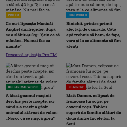
PRO FM
DIGI WORLD
Ce nu-i lipsește Monicăi
Rinichii, printre primii
Anghel din frigider, după
afectați de caniculă. Câtă
ce a slăbit 40 kg: “Știu ce să
apă trebuie să bem, de fapt,
mănânc. Nu mai fac ca
vara și la ce alimente să fim
înainte”
atenți
Descarcă aplicația Pro FM
DIGI ANIMAL WORLD
FILM NOW
A lăsat geamul mașinii
Matt Damon, eclipsat de
deschis peste noapte, iar
frumoasa lui soție, pe
când s-a trezit a găsit
covorul roșu. Tablou
animalul atârnat de volan:
superb de familie alături de
„Noroc că se mișcă greu”
două dintre fiicele lor, la
Seul