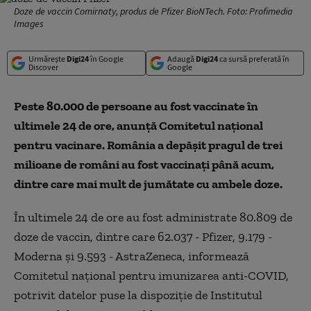
Doze de vaccin Comirnaty, produs de Pfizer BioNTech. Foto: Profimedia
Images
Urmărește
Digi24
în Google
Adaugă
Digi24
ca sursă preferată în
Discover
Google
Peste 80.000 de persoane au fost vaccinate în
ultimele 24 de ore, anunță Comitetul național
pentru vacinare. România a depășit pragul de trei
milioane de români au fost vaccinați până acum,
dintre care mai mult de jumătate cu ambele doze.
În ultimele 24 de ore au fost administrate 80.809 de
doze de vaccin, dintre care 62.037 - Pfizer, 9.179 -
Moderna şi 9.593 - AstraZeneca, informează
Comitetul naţional pentru imunizarea anti-COVID,
potrivit datelor puse la dispoziţie de Institutul