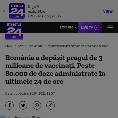
Digi24
VIEW
m.digi24.ro
FREE - In Google Play
LIVE TV
LIVE FM
HOME
Știri
Actualitate
România a depășit pragul de 3 milioane de vaccinați. Peste 80.000 de doze administrate în ultimele 24 de ore
România a depășit pragul de 3
milioane de vaccinați. Peste
80.000 de doze administrate în
ultimele 24 de ore
Data publicării:
26.04.2021 18:57