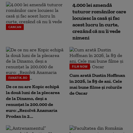
4.000 lei amendă
tuturor românilor care
locuiesc la casă și fac
acest lucru în curte,
CANCAN
crezând că nu îi vede
nimeni
FILM NOW
Cum arată Dustin Hoffman
FANATIK.RO
în 2026, la 89 de ani. Cele
De ce nu are Kopic echipă
mai bune filme și rolurile
la două luni de la plecarea
de Oscar
de la Dinamo, deși a
renunțat la 200.000 de
euro: „Rezolvă Anamaria
Prodan în 2...