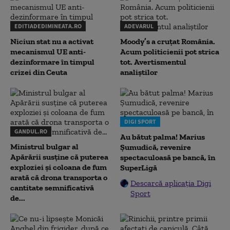
EDITIADEDIMINEATA.RO
ADEVARUL
Niciun stat nu a activat
Moody’s a cruțat România.
mecanismul UE anti-
Acum politicienii pot strica
dezinformare în timpul
tot. Avertismentul
crizei din Ceuta
analiștilor
DIGI SPORT
GANDUL.RO
Au bătut palma! Marius
Ministrul bulgar al
Șumudică, revenire
Apărării susține că puterea
spectaculoasă pe bancă, în
exploziei și coloana de fum
SuperLigă
arată că drona transporta o
Descarcă aplicația Digi
cantitate semnificativă
Sport
de...