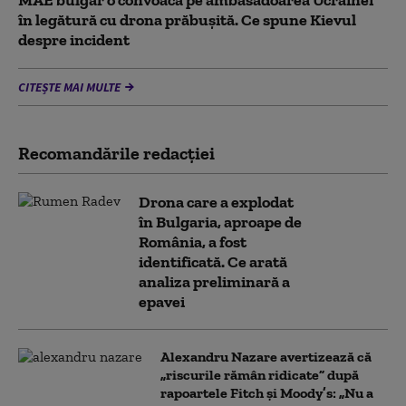
MAE bulgar o convoacă pe ambasadoarea Ucrainei
în legătură cu drona prăbuşită. Ce spune Kievul
despre incident
CITEȘTE MAI MULTE
Recomandările redacţiei
Drona care a explodat
în Bulgaria, aproape de
România, a fost
identificată. Ce arată
analiza preliminară a
epavei
Alexandru Nazare avertizează că
„riscurile rămân ridicate” după
rapoartele Fitch și Moody’s: „Nu a