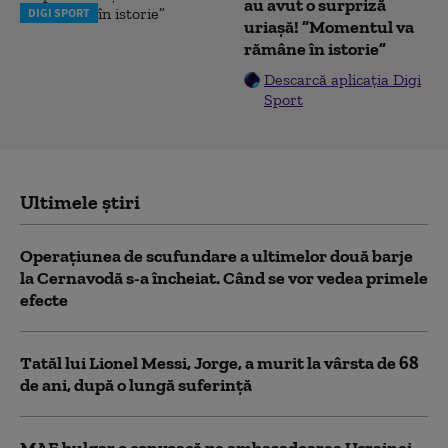
au avut o surpriză
DIGI SPORT
uriașă! ”Momentul va
rămâne în istorie”
Descarcă aplicația Digi
Sport
Ultimele știri
Operațiunea de scufundare a ultimelor două barje
la Cernavodă s-a încheiat. Când se vor vedea primele
efecte
Tatăl lui Lionel Messi, Jorge, a murit la vârsta de 68
de ani, după o lungă suferință