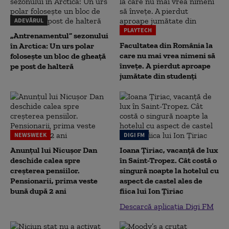
ADEVĂRUL
PLAYTECH
„Antrenamentul” sezonului
Facultatea din România la
în Arctica: Un urs polar
care nu mai vrea nimeni să
folosește un bloc de gheață
înveţe. A pierdut aproape
pe post de halteră
jumătate din studenţi
NEWSWEEK
DIGI FM
Anunțul lui Nicușor Dan
Ioana Țiriac, vacanță de lux
deschide calea spre
în Saint-Tropez. Cât costă o
creșterea pensiilor.
singură noapte la hotelul cu
Pensionarii, prima veste
aspect de castel ales de
bună după 2 ani
fiica lui Ion Țiriac
Descarcă aplicația Digi FM