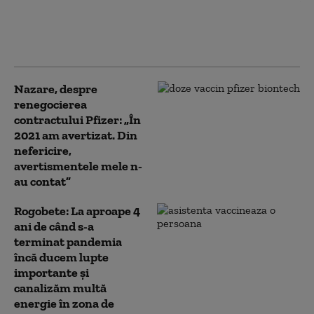
audiat ca martor la DNA
în dosarul vaccinurilor
anti-COVID (Surse)
Nazare, despre
renegocierea
contractului Pfizer: „În
2021 am avertizat. Din
nefericire,
avertismentele mele n-
au contat”
Rogobete: La aproape 4
ani de când s-a
terminat pandemia
încă ducem lupte
importante şi
canalizăm multă
energie în zona de