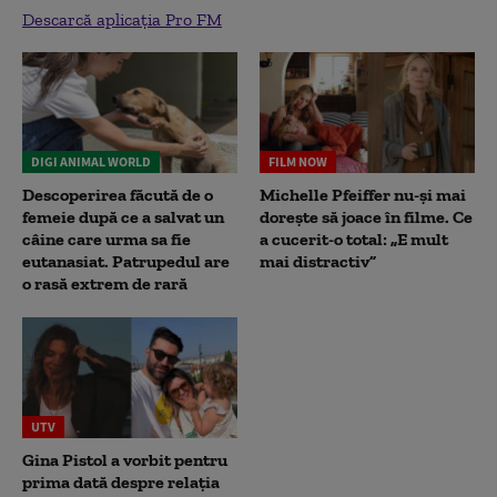
Descarcă aplicația Pro FM
DIGI ANIMAL WORLD
FILM NOW
Descoperirea făcută de o
Michelle Pfeiffer nu-și mai
femeie după ce a salvat un
dorește să joace în filme. Ce
câine care urma sa fie
a cucerit-o total: „E mult
eutanasiat. Patrupedul are
mai distractiv”
o rasă extrem de rară
UTV
Gina Pistol a vorbit pentru
prima dată despre relația