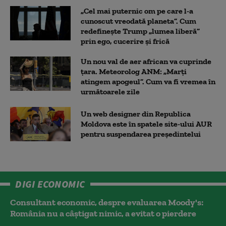
„Cel mai puternic om pe care l-a
cunoscut vreodată planeta”. Cum
redefinește Trump „lumea liberă”
prin ego, cucerire și frică
Un nou val de aer african va cuprinde
țara. Meteorolog ANM: „Marți
atingem apogeul”. Cum va fi vremea în
următoarele zile
Un web designer din Republica
Moldova este în spatele site-ului AUR
pentru suspendarea președintelui
DIGI ECONOMIC
Consultant economic, despre evaluarea Moody's:
România nu a câştigat nimic, a evitat o pierdere