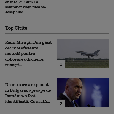
cu tatăl ei. Cum i-a
schimbat viața fiica sa,
Josephine
Top Citite
Radu Miruță: „Am găsit
cea mai eficientă
metodă pentru
doborârea dronelor
1
rusești...
Drona care a explodat
în Bulgaria, aproape de
România, a fost
identificată. Ce arată...
2