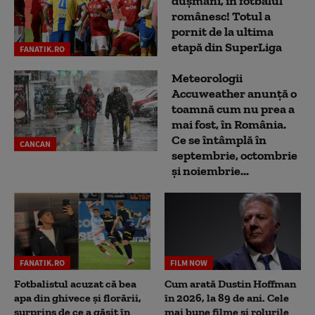
dușmani, în fotbalul
românesc! Totul a
pornit de la ultima
etapă din SuperLiga
FANATIK.RO
Meteorologii
Accuweather anunță o
toamnă cum nu prea a
mai fost, în România.
Ce se întâmplă în
CANCAN
septembrie, octombrie
și noiembrie...
FANATIK.RO
FILM NOW
Fotbalistul acuzat că bea
Cum arată Dustin Hoffman
apa din ghivece și florării,
în 2026, la 89 de ani. Cele
surprins de ce a găsit în
mai bune filme și rolurile