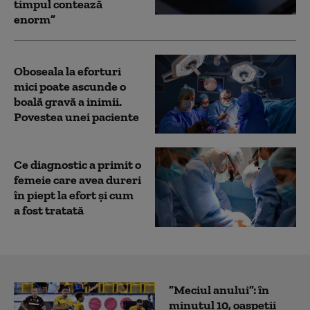
timpul contează
enorm”
Oboseala la eforturi
mici poate ascunde o
boală gravă a inimii.
Povestea unei paciente
Ce diagnostic a primit o
femeie care avea dureri
în piept la efort și cum
a fost tratată
”Meciul anului”: în
minutul 10, oaspeții