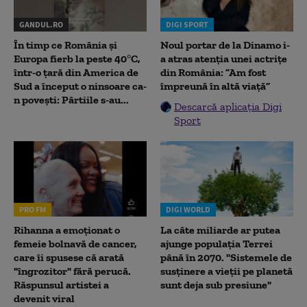
GANDUL.RO
DIGI SPORT
În timp ce România și
Noul portar de la Dinamo i-
Europa fierb la peste 40°C,
a atras atenția unei actrițe
într-o țară din America de
din România: ”Am fost
Sud a început o ninsoare ca-
împreună în altă viață”
n povești: Pârtiile s-au...
Descarcă aplicația Digi
Sport
PRO FM
DIGI WORLD
Rihanna a emoționat o
La câte miliarde ar putea
femeie bolnavă de cancer,
ajunge populația Terrei
care îi spusese că arată
până în 2070. "Sistemele de
"îngrozitor" fără perucă.
susținere a vieții pe planetă
Răspunsul artistei a
sunt deja sub presiune"
devenit viral