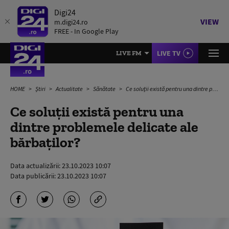
Digi24
VIEW
m.digi24.ro
FREE - In Google Play
LIVE TV
LIVE FM
HOME
Știri
Actualitate
Sănătate
Ce soluții există pentru una dintre problemele delicate ale bărbaților?
Ce soluții există pentru una
dintre problemele delicate ale
bărbaților?
Data actualizării:
23.10.2023 10:07
Data publicării:
23.10.2023 10:07