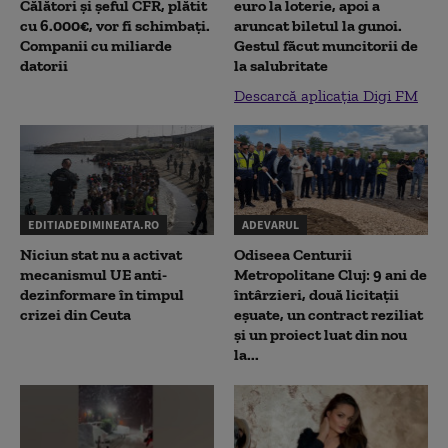
Călători și șeful CFR, plătit
euro la loterie, apoi a
cu 6.000€, vor fi schimbați.
aruncat biletul la gunoi.
Companii cu miliarde
Gestul făcut muncitorii de
datorii
la salubritate
Descarcă aplicația Digi FM
EDITIADEDIMINEATA.RO
ADEVARUL
Niciun stat nu a activat
Odiseea Centurii
mecanismul UE anti-
Metropolitane Cluj: 9 ani de
dezinformare în timpul
întârzieri, două licitații
crizei din Ceuta
eșuate, un contract reziliat
și un proiect luat din nou
la...