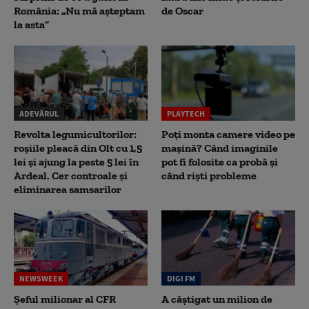
România: „Nu mă așteptam
de Oscar
la asta”
ADEVĂRUL
PLAYTECH
Revolta legumicultorilor:
Poți monta camere video pe
roșiile pleacă din Olt cu 1,5
mașină? Când imaginile
lei și ajung la peste 5 lei în
pot fi folosite ca probă și
Ardeal. Cer controale și
când riști probleme
eliminarea samsarilor
NEWSWEEK
DIGI FM
Șeful milionar al CFR
A câștigat un milion de