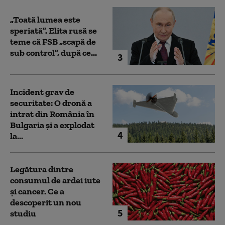
„Toată lumea este
speriată”. Elita rusă se
teme că FSB „scapă de
sub control”, după ce...
3
Incident grav de
securitate: O dronă a
intrat din România în
Bulgaria şi a explodat
4
la...
Legătura dintre
consumul de ardei iute
și cancer. Ce a
descoperit un nou
5
studiu