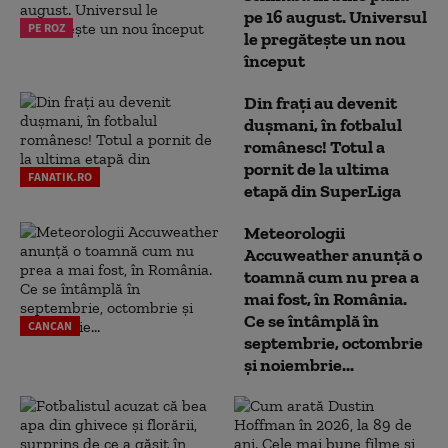
pe 16 august. Universul
PE ROZ
le pregătește un nou
început
Din frați au devenit
dușmani, în fotbalul
românesc! Totul a
pornit de la ultima
FANATIK.RO
etapă din SuperLiga
Meteorologii
Accuweather anunță o
toamnă cum nu prea a
mai fost, în România.
Ce se întâmplă în
CANCAN
septembrie, octombrie
și noiembrie...