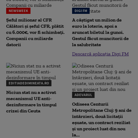
NEWSWEEK
DIGI FM
Șeful milionar al CFR
A câștigat un milion de
Călători și șeful CFR, plătit
euro la loterie, apoi a
cu 6.000€, vor fi schimbați.
aruncat biletul la gunoi.
Companii cu miliarde
Gestul făcut muncitorii de
datorii
la salubritate
Descarcă aplicația Digi FM
EDITIADEDIMINEATA.RO
Niciun stat nu a activat
ADEVARUL
mecanismul UE anti-
Odiseea Centurii
dezinformare în timpul
Metropolitane Cluj: 9 ani de
crizei din Ceuta
întârzieri, două licitații
eșuate, un contract reziliat
și un proiect luat din nou
la...