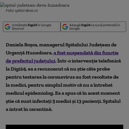
Foto: spital-deva.ro
Urmărește
Digi24
în Google
Adaugă
Digi24
ca sursă preferată în
Discover
Google
Daniela Roșca, managerul Spitalului Județean de
Urgență Hunedoara,
a fost suspendată din funcție
de prefectul județului
. Într-o intervenție telefonică
la Digi24, ea a recunoscut că nu știe câte probe
pentru testarea la coronavirus au fost recoltate de
la medici, pentru simplul motiv că nu a întrebat
medicul epidemiolog. Ea a spus că în acest moment
știe că sunt infectați 5 medici și 13 pacienți. Spitalul
a intrat în carantină.