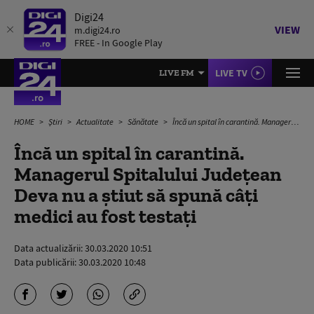
Digi24
VIEW
m.digi24.ro
FREE - In Google Play
LIVE TV
LIVE FM
HOME
Știri
Actualitate
Sănătate
Încă un spital în carantină. Managerul Spitalului Județean Deva nu a știut să spună câți medici au fost testați
Încă un spital în carantină.
Managerul Spitalului Județean
Deva nu a știut să spună câți
medici au fost testați
Data actualizării:
30.03.2020 10:51
Data publicării:
30.03.2020 10:48