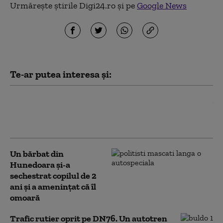
Urmărește știrile Digi24.ro și pe
Google News
Te-ar putea interesa și:
Degajări de fum într-un centru
comercial din Deva. 300 de persoane s-
au autoevacuat
Un bărbat din
Hunedoara și-a
sechestrat copilul de 2
ani și a amenințat că îl
omoară
Trafic rutier oprit pe DN76. Un autotren