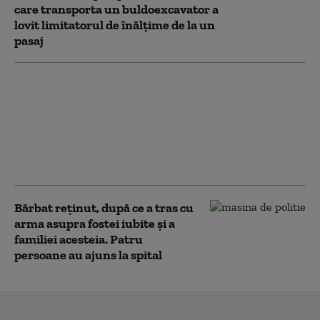
care transporta un buldoexcavator a
lovit limitatorul de înălţime de la un
pasaj
Bărbatul care a
împușcat patru
persoane în Lupeni a
fost arestat preventiv
pentru tentativă de
omor calificat
Bărbat reținut, după ce a tras cu
arma asupra fostei iubite şi a
familiei acesteia. Patru
persoane au ajuns la spital