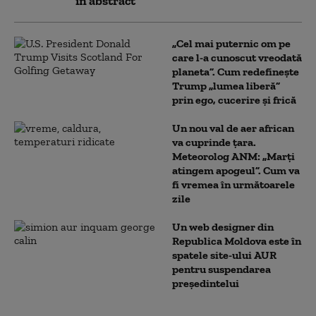
în abstract”
„Cel mai puternic om pe
care l-a cunoscut vreodată
planeta”. Cum redefinește
Trump „lumea liberă”
prin ego, cucerire și frică
Un nou val de aer african
va cuprinde țara.
Meteorolog ANM: „Marți
atingem apogeul”. Cum va
fi vremea în următoarele
zile
Un web designer din
Republica Moldova este în
spatele site-ului AUR
pentru suspendarea
președintelui