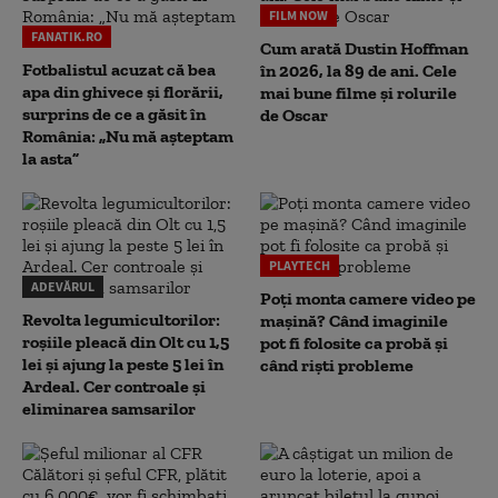
FILM NOW
FANATIK.RO
Cum arată Dustin Hoffman
Fotbalistul acuzat că bea
în 2026, la 89 de ani. Cele
apa din ghivece și florării,
mai bune filme și rolurile
surprins de ce a găsit în
de Oscar
România: „Nu mă așteptam
la asta”
PLAYTECH
ADEVĂRUL
Poți monta camere video pe
Revolta legumicultorilor:
mașină? Când imaginile
roșiile pleacă din Olt cu 1,5
pot fi folosite ca probă și
lei și ajung la peste 5 lei în
când riști probleme
Ardeal. Cer controale și
eliminarea samsarilor