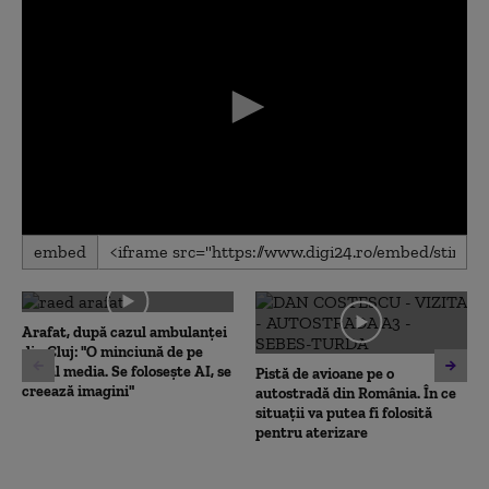
0
embed
seconds
of
0
seconds
Arafat, după cazul ambulanței
din Cluj: "O minciună de pe
social media. Se folosește AI, se
Pistă de avioane pe o
creează imagini"
autostradă din România. În ce
situații va putea fi folosită
pentru aterizare