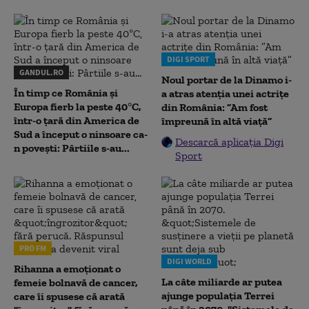
DIGI SPORT
GANDUL.RO
Noul portar de la Dinamo i-
În timp ce România și
a atras atenția unei actrițe
Europa fierb la peste 40°C,
din România: ”Am fost
într-o țară din America de
împreună în altă viață”
Sud a început o ninsoare ca-
Descarcă aplicația Digi
n povești: Pârtiile s-au...
Sport
PRO FM
DIGI WORLD
Rihanna a emoționat o
La câte miliarde ar putea
femeie bolnavă de cancer,
ajunge populația Terrei
care îi spusese că arată