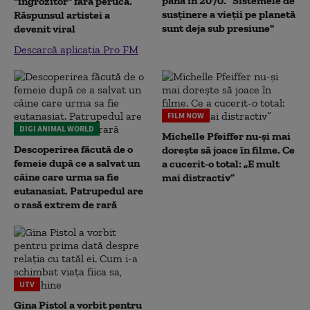
până în 2070. "Sistemele de
"îngrozitor" fără perucă.
susținere a vieții pe planetă
Răspunsul artistei a
sunt deja sub presiune"
devenit viral
Descarcă aplicația Pro FM
FILM NOW
DIGI ANIMAL WORLD
Michelle Pfeiffer nu-și mai
Descoperirea făcută de o
dorește să joace în filme. Ce
femeie după ce a salvat un
a cucerit-o total: „E mult
câine care urma sa fie
mai distractiv”
eutanasiat. Patrupedul are
o rasă extrem de rară
UTV
Gina Pistol a vorbit pentru