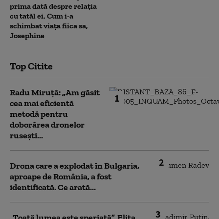
prima dată despre relația
cu tatăl ei. Cum i-a
schimbat viața fiica sa,
Josephine
Top Citite
Radu Miruță: „Am găsit
1
cea mai eficientă
metodă pentru
doborârea dronelor
rusești...
2
Drona care a explodat în Bulgaria,
aproape de România, a fost
identificată. Ce arată...
3
„Toată lumea este speriată”. Elita