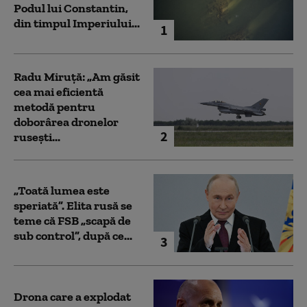
Podul lui Constantin,
din timpul Imperiului...
1
Radu Miruță: „Am găsit
cea mai eficientă
metodă pentru
doborârea dronelor
2
rusești...
„Toată lumea este
speriată”. Elita rusă se
teme că FSB „scapă de
sub control”, după ce...
3
Drona care a explodat