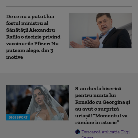
De ce nu a putut lua
fostul ministru al
Sănătății Alexandru
Rafila o decizie privind
vaccinurile Pfizer: Nu
puteam alege, din 3
motive
S-au dus la biserică
pentru nunta lui
Ronaldo cu Georgina și
au avut o surpriză
uriașă! ”Momentul va
DIGI SPORT
rămâne în istorie”
Descarcă aplicația Digi
Sport