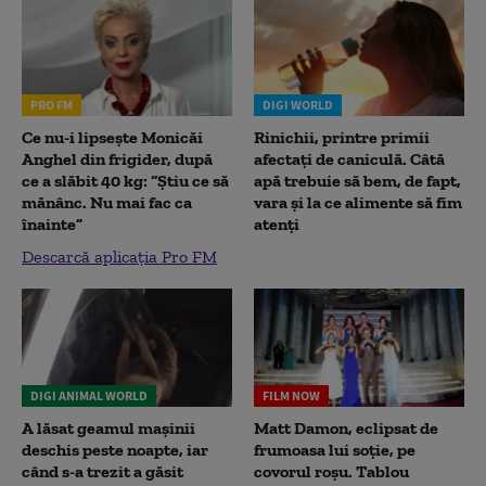
PRO FM
DIGI WORLD
Ce nu-i lipsește Monicăi
Rinichii, printre primii
Anghel din frigider, după
afectați de caniculă. Câtă
ce a slăbit 40 kg: “Știu ce să
apă trebuie să bem, de fapt,
mănânc. Nu mai fac ca
vara și la ce alimente să fim
înainte”
atenți
Descarcă aplicația Pro FM
DIGI ANIMAL WORLD
FILM NOW
A lăsat geamul mașinii
Matt Damon, eclipsat de
deschis peste noapte, iar
frumoasa lui soție, pe
când s-a trezit a găsit
covorul roșu. Tablou