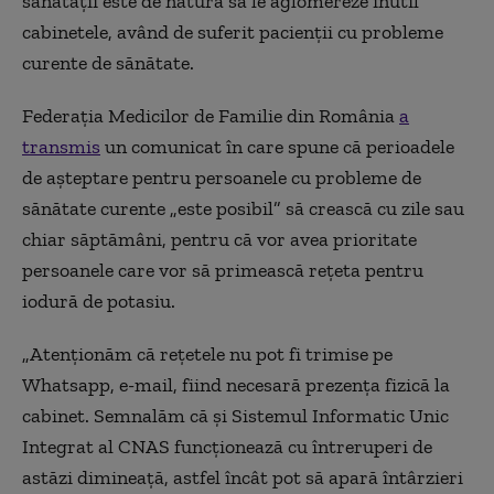
sănătății este de natură să le aglomereze inutil
cabinetele, având de suferit pacienții cu probleme
curente de sănătate.
Federația Medicilor de Familie din România
a
transmis
un comunicat în care spune că perioadele
de așteptare pentru persoanele cu probleme de
sănătate curente „este posibil” să crească cu zile sau
chiar săptămâni, pentru că vor avea prioritate
persoanele care vor să primească rețeta pentru
iodură de potasiu.
„Atenţionăm că reţetele nu pot fi trimise pe
Whatsapp, e-mail, fiind necesară prezența fizică la
cabinet. Semnalăm că şi Sistemul Informatic Unic
Integrat al CNAS funcționează cu întreruperi de
astăzi dimineață, astfel încât pot să apară întârzieri