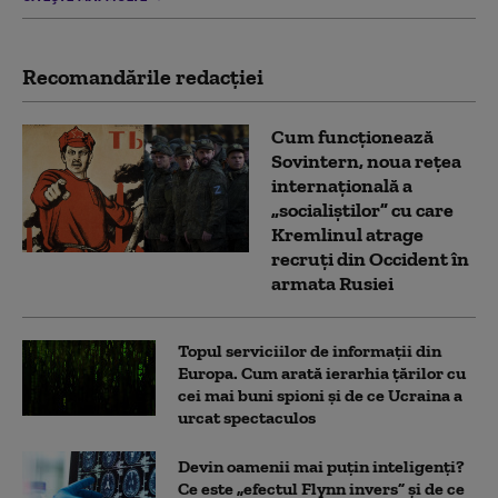
Recomandările redacţiei
Cum funcționează
Sovintern, noua rețea
internațională a
„socialiștilor” cu care
Kremlinul atrage
recruți din Occident în
armata Rusiei
Topul serviciilor de informații din
Europa. Cum arată ierarhia țărilor cu
cei mai buni spioni și de ce Ucraina a
urcat spectaculos
Devin oamenii mai puțin inteligenți?
Ce este „efectul Flynn invers” și de ce