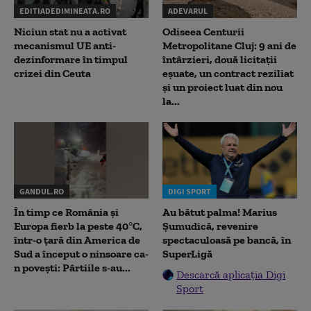
EDITIADEDIMINEATA.RO
ADEVARUL
Niciun stat nu a activat
Odiseea Centurii
mecanismul UE anti-
Metropolitane Cluj: 9 ani de
dezinformare în timpul
întârzieri, două licitații
crizei din Ceuta
eșuate, un contract reziliat
și un proiect luat din nou
la...
GANDUL.RO
DIGI SPORT
În timp ce România și
Au bătut palma! Marius
Europa fierb la peste 40°C,
Șumudică, revenire
într-o țară din America de
spectaculoasă pe bancă, în
Sud a început o ninsoare ca-
SuperLigă
n povești: Pârtiile s-au...
Descarcă aplicația Digi
Sport