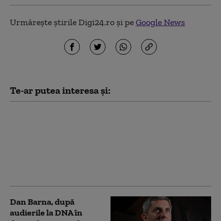
Urmărește știrile Digi24.ro și pe
Google News
Te-ar putea interesa și:
Scandal între Raed
Arafat și Alexandru
Rafila. Șeful DSU: „Nu
există profesioniști mai
buni și profesioniști
mai puțin buni”
Dan Barna, după
audierile la DNA în