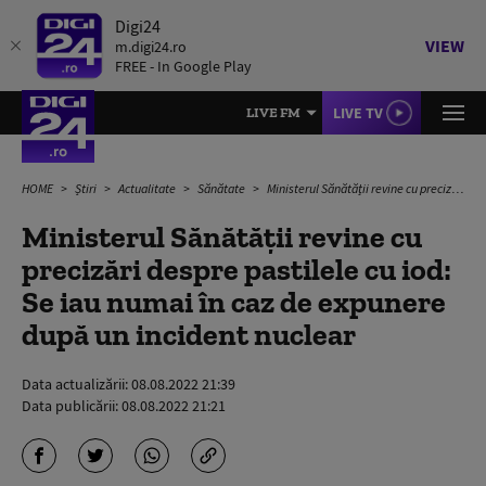
Digi24
VIEW
m.digi24.ro
FREE - In Google Play
LIVE TV
LIVE FM
HOME
Știri
Actualitate
Sănătate
Ministerul Sănătății revine cu precizări despre pastilele cu iod: Se iau numai în caz de expunere după un incident nuclear
Ministerul Sănătății revine cu
precizări despre pastilele cu iod:
Se iau numai în caz de expunere
după un incident nuclear
Data actualizării:
08.08.2022 21:39
Data publicării:
08.08.2022 21:21