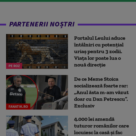
PARTENERII NOȘTRI
Portalul Leului aduce
întâlniri cu potențial
uriaș pentru 3 zodii.
Viața lor poate lua o
nouă direcție
PE ROZ
De ce Meme Stoica
socializează foarte rar:
„Anul ăsta m-am văzut
doar cu Dan Petrescu”.
Exclusiv
FANATIK.RO
4.000 lei amendă
tuturor românilor care
locuiesc la casă și fac