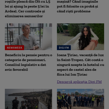
roșiile pleacă din Olt cu 1,5
mașină? Când imaginile
lei și ajung la peste 5 lei în
pot fi folosite ca probă și
Ardeal. Cer controale și
când riști probleme
eliminarea samsarilor
NEWSWEEK
DIGI FM
Beneficiu la pensie pentru o
Ioana Țiriac, vacanță de lux
categorie de pensionari.
în Saint-Tropez. Cât costă o
Consiliul legislativ a dat
singură noapte la hotelul cu
aviz favorabil
aspect de castel ales de
fiica lui Ion Țiriac
Descarcă aplicația Digi FM