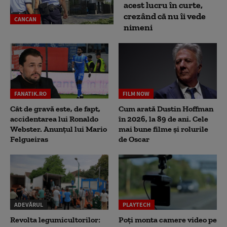
acest lucru în curte,
crezând că nu îi vede
CANCAN
nimeni
FANATIK.RO
FILM NOW
Cât de gravă este, de fapt,
Cum arată Dustin Hoffman
accidentarea lui Ronaldo
în 2026, la 89 de ani. Cele
Webster. Anunțul lui Mario
mai bune filme și rolurile
Felgueiras
de Oscar
ADEVĂRUL
PLAYTECH
Revolta legumicultorilor:
Poți monta camere video pe