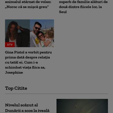
animalul atârnat de volan:
superb de familie alături de
„Noroc că se mișcă greu”
două dintre fiicele lor, la
Seul
UTV
Gina Pistol a vorbit pentru
prima dată despre relația
cu tatăl ei. Cum i-a
schimbat viața fiica sa,
Josephine
Top Citite
Nivelul scăzut al
Dunării a scos la iveală