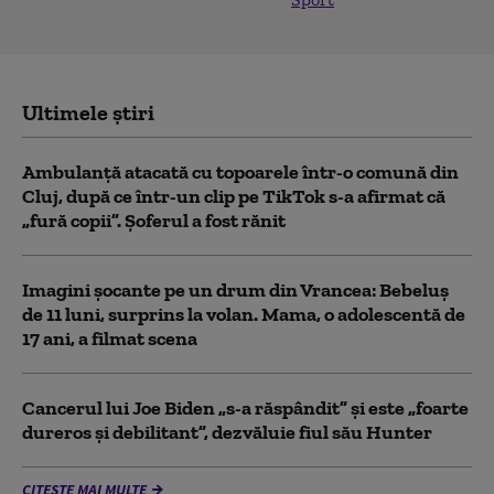
Ultimele știri
Ambulanţă atacată cu topoarele într-o comună din
Cluj, după ce într-un clip pe TikTok s-a afirmat că
„fură copii”. Șoferul a fost rănit
Imagini șocante pe un drum din Vrancea: Bebeluș
de 11 luni, surprins la volan. Mama, o adolescentă de
17 ani, a filmat scena
Cancerul lui Joe Biden „s-a răspândit” şi este „foarte
dureros și debilitant”, dezvăluie fiul său Hunter
CITEȘTE MAI MULTE