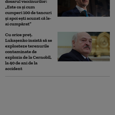
dosarul vaccinurilor:
„Este ca și cum
cumperi 100 de tancuri
și apoi ești acuzat că le-
ai cumpărat”
Cu orice preț.
Lukașenko insistă să se
exploateze terenurile
contaminate de
explozia de la Cernobîl,
la 40 de ani de la
accident
Ce-i reproșează fostul
ministru Alexandru
Rafila lui Nicolae Ciucă
în privința vaccinurilor
Pfizer: „Ar fi trebuit să
fie mai atent”