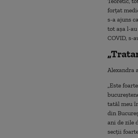
Teoretic, to
forțat medic
s-a ajuns ca
tot așa l-a
COVID, s-au
„Trata
Alexandra a
„Este foarte
bucureștene
tatăl meu î
din Bucureșt
ani de zile
secții foar