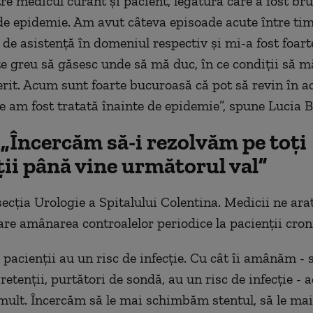
re medicul curant și pacient, legătură care a fost bru
de epidemie. Am avut câteva episoade acute între ti
 de asistență în domeniul respectiv și mi-a fost foart
rte greu să găsesc unde să mă duc, în ce condiții să 
erit. Acum sunt foarte bucuroasă că pot să revin în a
de am fost tratată înainte de epidemie”, spune Lucia Be
„Încercăm să-i rezolvăm pe toți
ii până vine următorul val”
ecţia Urologie a Spitalului Colentina. Medicii ne ara
are amânarea controalelor periodice la pacienţii croni
i pacienții au un risc de infecție. Cu cât îi amânăm - 
 retenții, purtători de sondă, au un risc de infecție - a
mult. Încercăm să le mai schimbăm stentul, să le ma