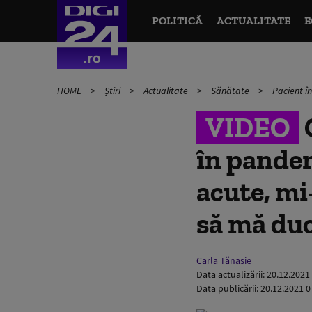
POLITICĂ
ACTUALITATE
E
HOME
Știri
Actualitate
Sănătate
Pacient 
VIDEO
C
în pandem
acute, mi
să mă du
Carla Tănasie
Data actualizării:
20.12.2021
Data publicării:
20.12.2021 0