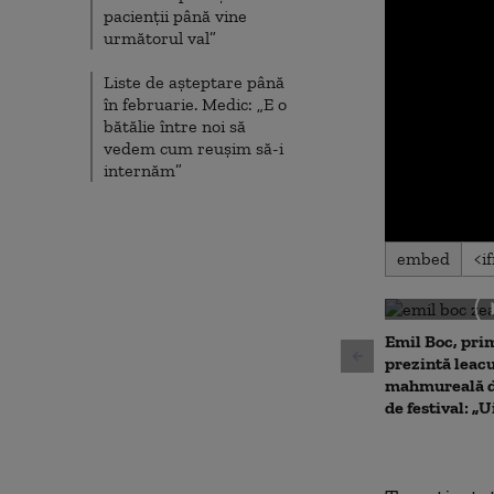
pacienții până vine
următorul val”
Liste de așteptare până
în februarie. Medic: „E o
bătălie între noi să
vedem cum reușim să-i
internăm”
0
embed
seconds
of
0
seconds
Volu
90%
Emil Boc, prim
prezintă leac
mahmureală d
de festival: „U