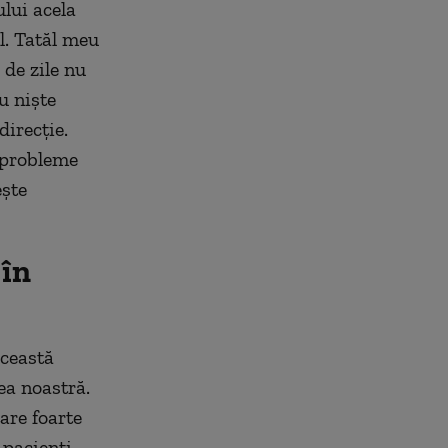
ului acela
al. Tatăl meu
 de zile nu
cu niște
direcție.
r probleme
ește
 în
această
ea noastră.
are foarte
 pacienți