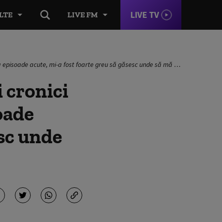
LIVE TV
LTE
LIVE FM
episoade acute, mi-a fost foarte greu să găsesc unde să mă duc”
 cronici
oade
esc unde