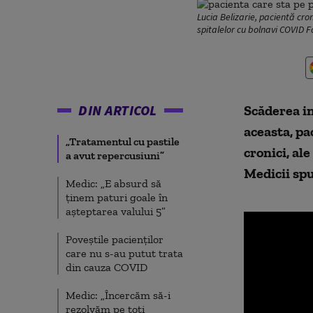
Lucia Belizarie, pacientă cro
spitalelor cu bolnavi COVID F
DIN ARTICOL
Scăderea in
aceasta, pa
„Tratamentul cu pastile
cronici, al
a avut repercusiuni”
Medicii spu
Medic: „E absurd să
ținem paturi goale în
așteptarea valului 5”
Poveștile pacienților
care nu s-au putut trata
din cauza COVID
Medic: „Încercăm să-i
rezolvăm pe toți