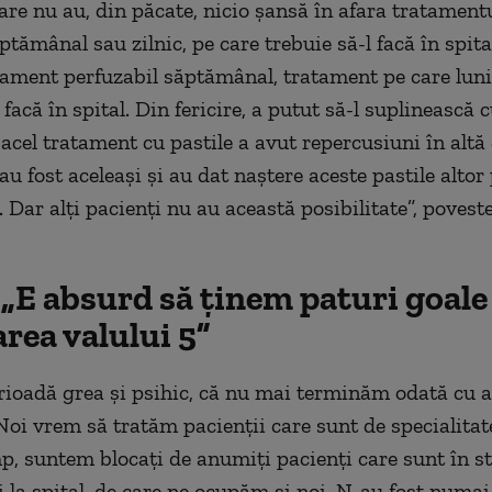
care nu au, din păcate, nicio șansă în afara tratament
ptămânal sau zilnic, pe care trebuie să-l facă în spit
tament perfuzabil săptămânal, tratament pe care luni
 facă în spital. Din fericire, a putut să-l suplinească 
 acel tratament cu pastile a avut repercusiuni în altă 
au fost aceleași și au dat naștere aceste pastile alto
 Dar alți pacienți nu au această posibilitate”, povest
„E absurd să ținem paturi goale
rea valului 5”
erioadă grea și psihic, că nu mai terminăm odată cu 
oi vrem să tratăm pacienții care sunt de specialitat
mp, suntem blocați de anumiți pacienți care sunt în st
i la spital, de care ne ocupăm și noi. N-au fost numai