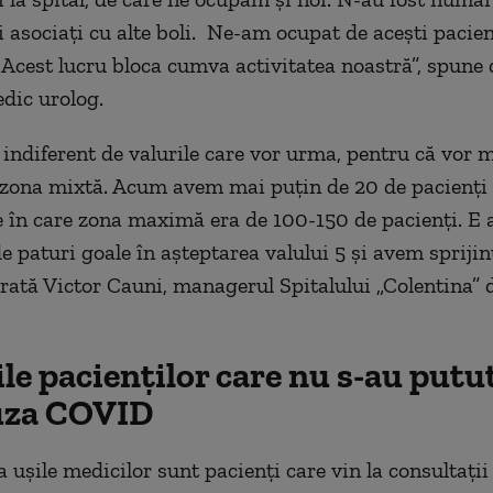
i asociați cu alte boli. Ne-am ocupat de acești pacien
 Acest lucru bloca cumva activitatea noastră”, spune 
dic urolog.
indiferent de valurile care vor urma, pentru că vor 
ona mixtă. Acum avem mai puțin de 20 de pacienți i
le în care zona maximă era de 100-150 de pacienți. E
e paturi goale în așteptarea valului 5 și avem sprijin
arată Victor Cauni, managerul Spitalului „Colentina” 
le pacienților care nu s-au putu
uza COVID
a uşile medicilor sunt pacienţi care vin la consultaţi