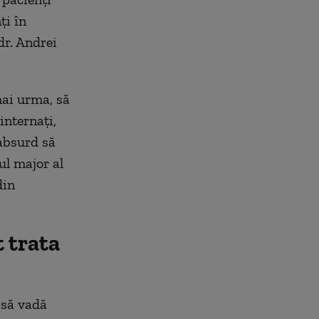
ți în
dr. Andrei
mai urma, să
nternați,
 absurd să
ul major al
din
t trata
i să vadă