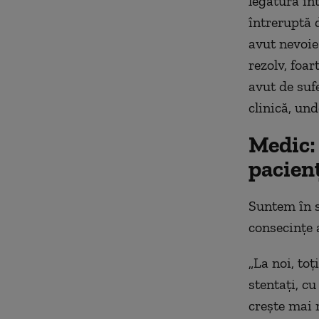
legătură înt
întreruptă 
avut nevoie
rezolv, foa
avut de suf
clinică, un
Medic: 
pacienț
Suntem în s
consecințe 
„La noi, toț
stentați, cu
crește mai 