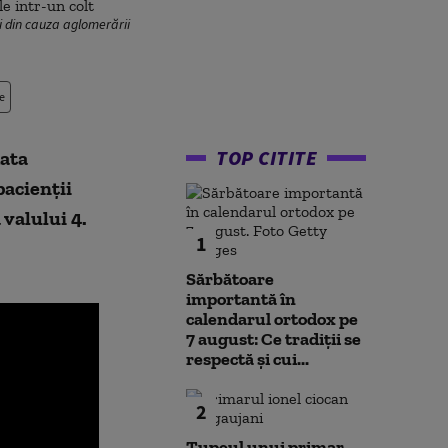
i din cauza aglomerării
e
TOP CITITE
data
pacienții
 valului 4.
1
Sărbătoare
importantă în
calendarul ortodox pe
7 august: Ce tradiții se
respectă și cui...
2
Tupeul unui primar