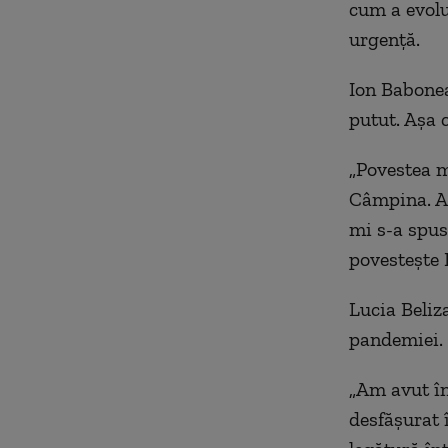
cum a evolua
urgenţă.
Ion Babonea
putut. Aşa c
„Povestea m
Câmpina. Am
mi s-a spus
povestește 
Lucia Beliza
pandemiei.
„Am avut în
desfășurat î