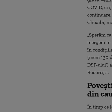
COVID, ci ș
continuare.
Chuaibi, me
„Sperăm ca 
mergem în z
în condiții
ținem 130 d
DSP-ului”, 
București.
Povești
din ca
În timp ce l