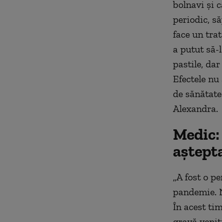
bolnavi și 
periodic, să
face un tra
a putut să-l
pastile, dar
Efectele nu 
de sănătate.
Alexandra.
Medic: 
aștepta
„A fost o p
pandemie. N
În acest ti
gravă veniț