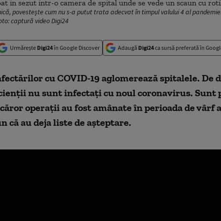
nică, povestește cum nu s-a putut trata adecvat în timpul valului 4 al pandemie
oto: captură video Digi24
Urmărește
Digi24
în Google Discover
Adaugă
Digi24
ca sursă preferată în Googl
fectărilor cu COVID-19 aglomerează spitalele. De 
cienții nu sunt infectați cu noul coronavirus. Sunt 
e căror operații au fost amânate în perioada de vârf a
n că au deja liste de aşteptare.