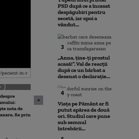
PSD după ce a încasat
despăgubiri pentru
secetă, iar apoi a
vândut...
3
„Anna, ţine-ţi prostul
acasă!”. Val de reacții
după ce un bărbat a
desenat o declarație...
4
 despre
Antrenament cu miză:
10 luni de la ex
umului:
pușcașii marini români au
Viața pe Pământ ar fi
Rahova: Oameni
ște nota de
testat vehiculele de asalt
putut apărea de două
așteaptă să intr
taxare, fie prin
amfibiu AAV-7 alături de
ori. Studiul care pune
Primarul Cipri
militarii SUA
sub semnul
„Am comandat 
întrebării...
5