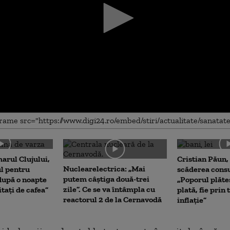
me
arul Clujului,
Cristian Păun,
Nuclearelectrica: „Mai
ul pentru
scăderea cons
putem câștiga două-trei
upă o noapte
„Poporul plăte
zile”. Ce se va întâmpla cu
itați de cafea”
plată, fie prin 
reactorul 2 de la Cernavodă
inflație”