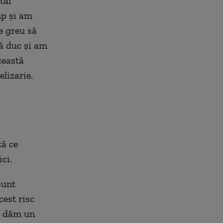
tal
mp și am
e greu să
mă duc și am
ceastă
lizarie.
tă ce
ci.
sunt
cest risc
i dăm un