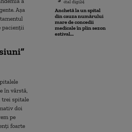
pandemia a
gente. Aşa
Anchetă la un spital
din cauza numărului
ratamentul
mare de concedii
 pacienții
medicale în plin sezon
estival...
siuni”
pitalele
 în vârstă,
trei spitale
imativ doi
rgem pe
enți foarte