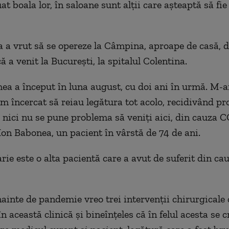
t boala lor, în saloane sunt alţii care aşteaptă să fie
 a vrut să se opereze la Câmpina, aproape de casă, d
ă a venit la Bucureşti, la spitalul Colentina.
ea a început în luna august, cu doi ani în urmă. M-a
 încercat să reiau legătura tot acolo, recidivând pr
 nici nu se pune problema să veniți aici, din cauza C
Ion Babonea, un pacient în vârstă de 74 de ani.
rie este o alta pacientă care a avut de suferit din ca
ainte de pandemie vreo trei intervenții chirurgicale 
n această clinică și bineînțeles că în felul acesta se 