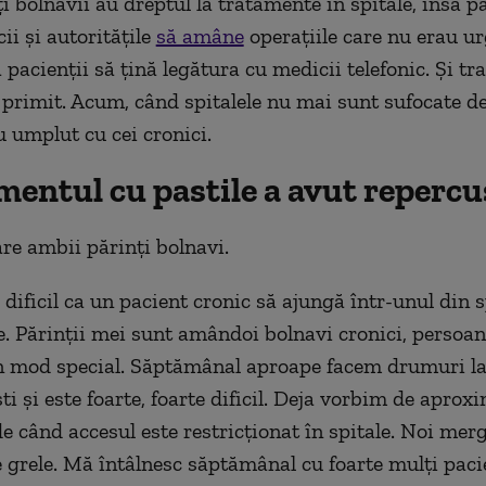
ţi bolnavii au dreptul la tratamente în spitale, însă 
ii şi autorităţile
să amâne
operaţiile care nu erau ur
 pacienţii să ţină legătura cu medicii telefonic. Și t
u primit. Acum, când spitalele nu mai sunt sufocate de
 umplut cu cei cronici.
mentul cu pastile a avut repercu
re ambii părinţi bolnavi.
 dificil ca un pacient cronic să ajungă într-unul din s
. Părinții mei sunt amândoi bolnavi cronici, persoane
n mod special. Săptămânal aproape facem drumuri la 
i și este foarte, foarte dificil. Deja vorbim de aprox
 de când accesul este restricționat în spitale. Noi me
te grele. Mă întâlnesc săptămânal cu foarte mulți paci