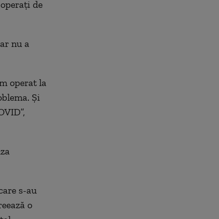
 operaţi de
ar nu a
m operat la
oblema. Și
OVID”,
uza
care s-au
creează o