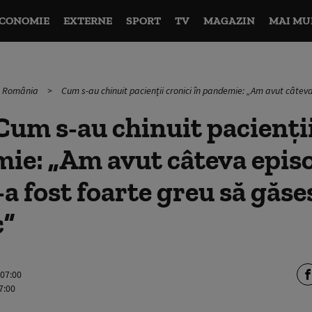
CONOMIE
EXTERNE
SPORT
TV
MAGAZIN
MAI MU
în România
Cum s-au chinuit pacienții cronici în pandemie: „Am avut câteva 
um s-au chinuit pacienții
ie: „Am avut câteva epis
-a fost foarte greu să găs
c”
 07:00
7:00