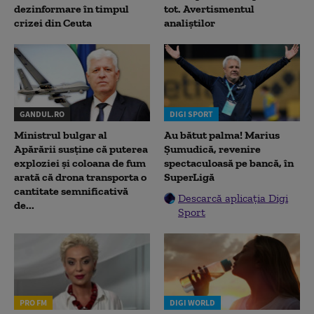
dezinformare în timpul
tot. Avertismentul
crizei din Ceuta
analiștilor
GANDUL.RO
DIGI SPORT
Ministrul bulgar al
Au bătut palma! Marius
Apărării susține că puterea
Șumudică, revenire
exploziei și coloana de fum
spectaculoasă pe bancă, în
arată că drona transporta o
SuperLigă
cantitate semnificativă
Descarcă aplicația Digi
de...
Sport
PRO FM
DIGI WORLD