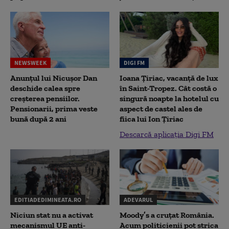
NEWSWEEK
DIGI FM
Anunțul lui Nicușor Dan
Ioana Țiriac, vacanță de lux
deschide calea spre
în Saint-Tropez. Cât costă o
creșterea pensiilor.
singură noapte la hotelul cu
Pensionarii, prima veste
aspect de castel ales de
bună după 2 ani
fiica lui Ion Țiriac
Descarcă aplicația Digi FM
EDITIADEDIMINEATA.RO
ADEVARUL
Niciun stat nu a activat
Moody’s a cruțat România.
mecanismul UE anti-
Acum politicienii pot strica