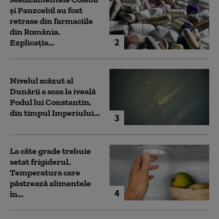
și Panzcebil au fost
retrase din farmaciile
din România.
2
Explicația...
Nivelul scăzut al
Dunării a scos la iveală
Podul lui Constantin,
din timpul Imperiului...
3
La câte grade trebuie
setat frigiderul.
Temperatura care
păstrează alimentele
4
în...