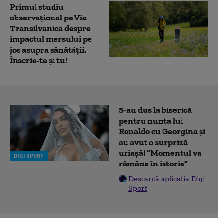
Primul studiu
observațional pe Via
Transilvanica despre
impactul mersului pe
jos asupra sănătății.
Înscrie-te și tu!
S-au dus la biserică
pentru nunta lui
Ronaldo cu Georgina și
au avut o surpriză
uriașă! ”Momentul va
DIGI SPORT
rămâne în istorie”
Descarcă aplicația Digi
Sport