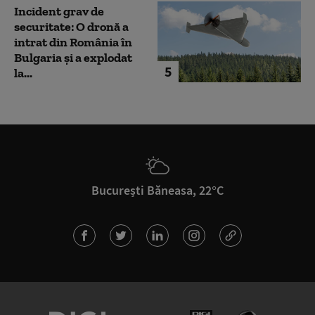
Incident grav de
securitate: O dronă a
intrat din România în
Bulgaria şi a explodat
5
la...
București Băneasa, 22°C