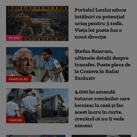
Portalul Leului aduce
întâlniri cu potențial
uriaș pentru 3 zodii.
Viața lor poate lua o
nouă direcție
PE ROZ
Ștefan Baiaram,
ultimele detalii despre
transfer. Poate pleca de
la Craiova în Italia!
Exclusiv
FANATIK.RO
4.000 lei amendă
tuturor românilor care
locuiesc la casă și fac
acest lucru în curte,
crezând că nu îi vede
CANCAN
nimeni