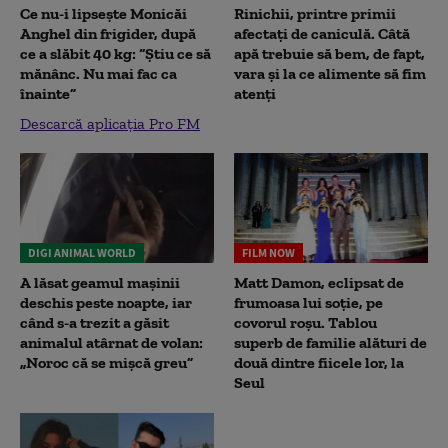
Ce nu-i lipsește Monicăi
Rinichii, printre primii
Anghel din frigider, după
afectați de caniculă. Câtă
ce a slăbit 40 kg: “Știu ce să
apă trebuie să bem, de fapt,
mănânc. Nu mai fac ca
vara și la ce alimente să fim
înainte”
atenți
Descarcă aplicația Pro FM
DIGI ANIMAL WORLD
FILM NOW
A lăsat geamul mașinii
Matt Damon, eclipsat de
deschis peste noapte, iar
frumoasa lui soție, pe
când s-a trezit a găsit
covorul roșu. Tablou
animalul atârnat de volan:
superb de familie alături de
„Noroc că se mișcă greu”
două dintre fiicele lor, la
Seul