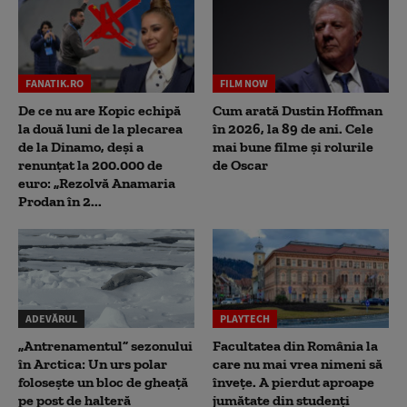
FANATIK.RO
FILM NOW
De ce nu are Kopic echipă
Cum arată Dustin Hoffman
la două luni de la plecarea
în 2026, la 89 de ani. Cele
de la Dinamo, deși a
mai bune filme și rolurile
renunțat la 200.000 de
de Oscar
euro: „Rezolvă Anamaria
Prodan în 2...
ADEVĂRUL
PLAYTECH
„Antrenamentul” sezonului
Facultatea din România la
în Arctica: Un urs polar
care nu mai vrea nimeni să
folosește un bloc de gheață
înveţe. A pierdut aproape
pe post de halteră
jumătate din studenţi