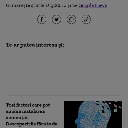
Urmărește știrile Digi24.ro și pe
Google News
Te-ar putea interesa și:
Schimbările climatice
au dublat riscul
incendiilor forestiere
extreme din Canada
(studiu)
Trei factori care pot
amâna instalarea
demenţei.
Descoperirile făcute de