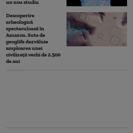
un nou studiu
Descoperire
arheologică
spectaculoasă în
Amazon. Sute de
geoglife dezvăluie
amploarea unei
civilizații vechi de 2.500
de ani
De ce cancerul nu se
transmite între
oameni? Ce au
descoperit cercetătorii
studiind cazurile rare
de transmitere la
animale