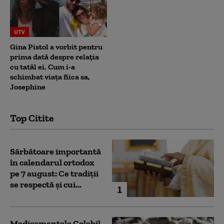
UTV
Gina Pistol a vorbit pentru
prima dată despre relația
cu tatăl ei. Cum i-a
schimbat viața fiica sa,
Josephine
Top Citite
Sărbătoare importantă
în calendarul ortodox
pe 7 august: Ce tradiții
se respectă și cui...
1
Medicamentele Colebil