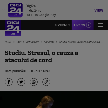
Digi24
VIEW
m.digi24.ro
FREE - In Google Play
LIVE TV
LIVE FM
HOME
Știri
Actualitate
Sănătate
Studiu. Stresul, o cauză a atacului de cord
Studiu. Stresul, o cauză a
atacului de cord
Data publicării:
19.03.2017 18:42