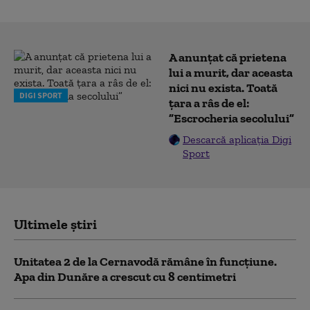
A anunțat că prietena
lui a murit, dar aceasta
nici nu exista. Toată
DIGI SPORT
țara a râs de el:
”Escrocheria secolului”
Descarcă aplicația Digi
Sport
Ultimele știri
Unitatea 2 de la Cernavodă rămâne în funcțiune.
Apa din Dunăre a crescut cu 8 centimetri