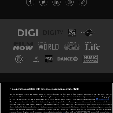
TERMENI ȘI CONDIȚII
POLITICA DE CONFIDENȚIALITATE
Nouă ne pasă ca datele tale personale să rămână confidențiale
Noi și partenerii noștri
30
stocăm și/sau accesăm informații pe dispozitivul dvs., precum identificatorii cookie unici pentru
prelucrarea datelor cu caracter personal. Puteți accepta sau gestiona alegerile dvs. făcând clic mai jos sau în orice moment, pe pagina
ABONARE DIGI TV
cu politica de confidențialitate. Aceste alegeri vor fi raportate partenerilor noștri și nu vă vor afecta navigarea.
Mai multe detalii
Noi si partenerii nostri (retelele de socializare si agentiile de publicitate partenere, precum si furnizorii nostri de servicii de date
analitice) prelucram date pentru a permite website-ului sa functioneze, pentru a personaliza continutul si anunturile publicitare
GESTIONAȚI PREFERINȚELE
afisate in functie de interesele si/sau profilul dvs., pentru a va oferi functionalitati aferente retelelor de socializare si pentru a analiza
traficul pe website. Beneficiati de drepturile prevazute de art. 15-22 din GDPR in legatura cu prelucrarea datelor cu caracter
personal. Aceste drepturi pot fi exercitate prin modalitatea indicata
aici
. Prin click pe “ACCEPT TOATE”, acceptati folosirea tuturor