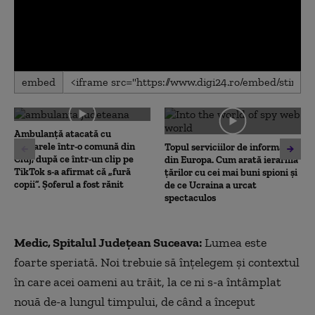
0
embed
seconds
of
0
seconds
Ambulanţă atacată cu
topoarele într-o comună din
Topul serviciilor de informații
Cluj, după ce într-un clip pe
din Europa. Cum arată ierarhia
TikTok s-a afirmat că „fură
țărilor cu cei mai buni spioni și
copii”. Șoferul a fost rănit
de ce Ucraina a urcat
spectaculos
Medic, Spitalul Județean Suceava:
Lumea este
foarte speriată. Noi trebuie să înţelegem şi contextul
în care acei oameni au trăit, la ce ni s-a întâmplat
nouă de-a lungul timpului, de când a început