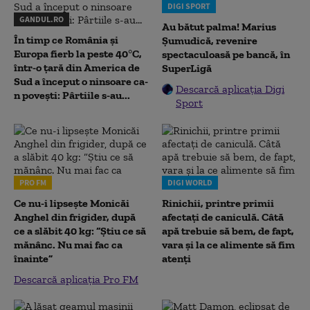
DIGI SPORT
GANDUL.RO
Au bătut palma! Marius
În timp ce România și
Șumudică, revenire
Europa fierb la peste 40°C,
spectaculoasă pe bancă, în
într-o țară din America de
SuperLigă
Sud a început o ninsoare ca-
Descarcă aplicația Digi
n povești: Pârtiile s-au...
Sport
PRO FM
DIGI WORLD
Ce nu-i lipsește Monicăi
Rinichii, printre primii
Anghel din frigider, după
afectați de caniculă. Câtă
ce a slăbit 40 kg: “Știu ce să
apă trebuie să bem, de fapt,
mănânc. Nu mai fac ca
vara și la ce alimente să fim
înainte”
atenți
Descarcă aplicația Pro FM