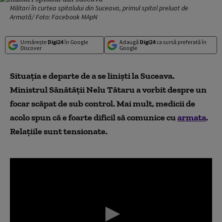
Militari în curtea spitalului din Suceava, primul spital preluat de
Armată/ Foto: Facebook MApN
Urmărește
Digi24
în Google
Adaugă
Digi24
ca sursă preferată în
Discover
Google
Situaţia e departe de a se linişti la Suceava.
Ministrul Sănătăţii Nelu Tătaru a vorbit despre un
focar scăpat de sub control. Mai mult, medicii de
acolo spun că e foarte dificil să comunice cu
armata
.
Relațiile sunt tensionate.