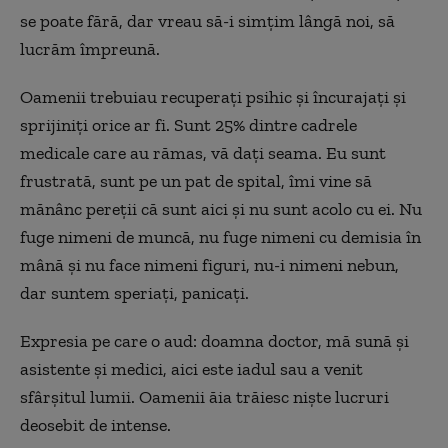
se poate fără, dar vreau să-i simţim lângă noi, să
lucrăm împreună.
Oamenii trebuiau recuperaţi psihic şi încurajaţi şi
sprijiniţi orice ar fi. Sunt 25% dintre cadrele
medicale care au rămas, vă daţi seama. Eu sunt
frustrată, sunt pe un pat de spital, îmi vine să
mănânc pereţii că sunt aici şi nu sunt acolo cu ei. Nu
fuge nimeni de muncă, nu fuge nimeni cu demisia în
mână şi nu face nimeni figuri, nu-i nimeni nebun,
dar suntem speriaţi, panicaţi.
Expresia pe care o aud: doamna doctor, mă sună şi
asistente şi medici, aici este iadul sau a venit
sfârşitul lumii. Oamenii ăia trăiesc nişte lucruri
deosebit de intense.