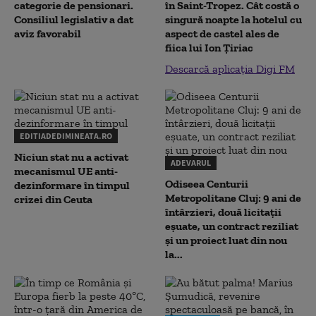
categorie de pensionari.
în Saint-Tropez. Cât costă o
Consiliul legislativ a dat
singură noapte la hotelul cu
aviz favorabil
aspect de castel ales de
fiica lui Ion Țiriac
Descarcă aplicația Digi FM
EDITIADEDIMINEATA.RO
Niciun stat nu a activat
ADEVARUL
mecanismul UE anti-
Odiseea Centurii
dezinformare în timpul
Metropolitane Cluj: 9 ani de
crizei din Ceuta
întârzieri, două licitații
eșuate, un contract reziliat
și un proiect luat din nou
la...