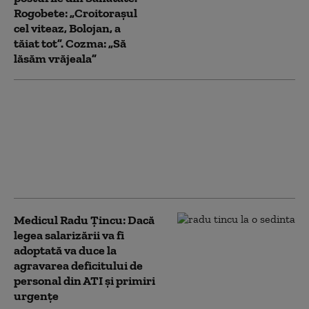
Rogobete: „Croitorașul
cel viteaz, Bolojan, a
tăiat tot”. Cozma: „Să
lăsăm vrăjeala”
Jurnal de pandemie:
Anthony Fauci și-a
exprimat deziluzia față
de Trump, pe care l-a
descris ca fiind „confuz
și nebun”. „Un idiot”
Medicul Radu Țincu: Dacă
legea salarizării va fi
adoptată va duce la
agravarea deficitului de
personal din ATI și primiri
urgențe