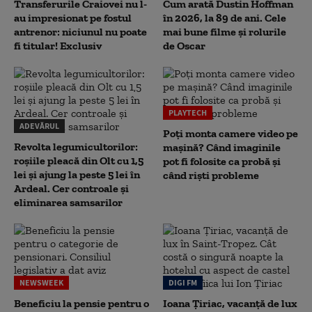
Transferurile Craiovei nu l-
Cum arată Dustin Hoffman
au impresionat pe fostul
în 2026, la 89 de ani. Cele
antrenor: niciunul nu poate
mai bune filme și rolurile
fi titular! Exclusiv
de Oscar
PLAYTECH
ADEVĂRUL
Poți monta camere video pe
Revolta legumicultorilor:
mașină? Când imaginile
roșiile pleacă din Olt cu 1,5
pot fi folosite ca probă și
lei și ajung la peste 5 lei în
când riști probleme
Ardeal. Cer controale și
eliminarea samsarilor
NEWSWEEK
DIGI FM
Beneficiu la pensie pentru o
Ioana Țiriac, vacanță de lux