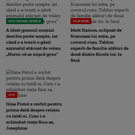
DIGI ANIMAL WORLD
FILM NOW
A lăsat geamul mașinii
Matt Damon, eclipsat de
deschis peste noapte, iar
frumoasa lui soție, pe
când s-a trezit a găsit
covorul roșu. Tablou
animalul atârnat de volan:
superb de familie alături de
„Noroc că se mișcă greu”
două dintre fiicele lor, la
Seul
UTV
Gina Pistol a vorbit pentru
prima dată despre relația
cu tatăl ei. Cum i-a
schimbat viața fiica sa,
Josephine