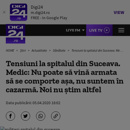
Digi24
VIEW
m.digi24.ro
FREE - In Google Play
LIVE TV
LIVE FM
HOME
Știri
Actualitate
Sănătate
Tensiuni la spitalul din Suceava. Medic: Nu poate să vină armata să se comporte așa, nu suntem în cazarmă. Noi nu ştim altfel
Tensiuni la spitalul din Suceava.
Medic: Nu poate să vină armata
să se comporte așa, nu suntem în
cazarmă. Noi nu ştim altfel
Data publicării:
05.04.2020 18:02