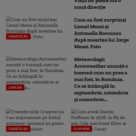
Viața lor poate lua o
nouă direcție
Cum au fost surprinși
Lionel Messi și
Antonella Roccuzzo
FANATIK.RO
după moartea lui Jorge
Messi. Foto
Meteorologii
Accuweather anunță o
toamnă cum nu prea a
mai fost, în România.
Ce se întâmplă în
CANCAN
septembrie, octombrie
și noiembrie...
FANATIK.RO
FILM NOW