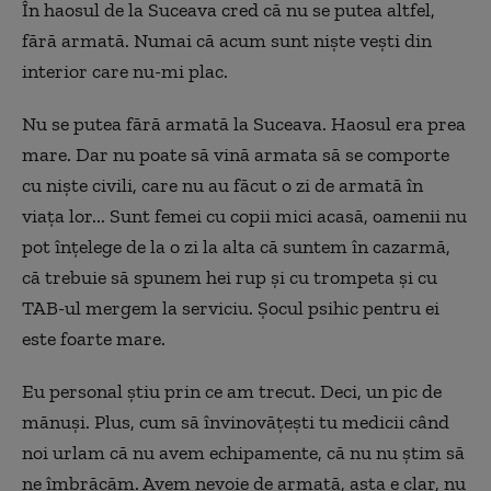
În haosul de la Suceava cred că nu se putea altfel,
fără armată. Numai că acum sunt nişte veşti din
interior care nu-mi plac.
Nu se putea fără armată la Suceava. Haosul era prea
mare. Dar nu poate să vină armata să se comporte
cu nişte civili, care nu au făcut o zi de armată în
viaţa lor... Sunt femei cu copii mici acasă, oamenii nu
pot înţelege de la o zi la alta că suntem în cazarmă,
că trebuie să spunem hei rup şi cu trompeta şi cu
TAB-ul mergem la serviciu. Şocul psihic pentru ei
este foarte mare.
Eu personal ştiu prin ce am trecut. Deci, un pic de
mănuşi. Plus, cum să învinovăţeşti tu medicii când
noi urlam că nu avem echipamente, că nu nu ştim să
ne îmbrăcăm. Avem nevoie de armată, asta e clar, nu