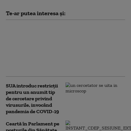
Te-ar putea interesa și:
Cum au ajuns medicii
ucraineni reper
mondial în chirurgia
reconstructivă. O
experiență unică, care
depășește practica din
multe țări
SUA introduc restricții
pentru un anumit tip
de cercetare privind
virusurile, invocând
pandemia de COVID-19
Ceartă în Parlament pe
posturile din Sănătate.