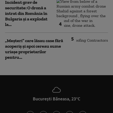
Incident grav de
securitate: O dronă a
intrat din România în
Bulgaria şi a explodat
4
la...
5
„Meșteri” care lăsau case fără
acoperiș și apoi cereau sume
uriașe proprietarilor
pentru...
București Băneasa, 23°C