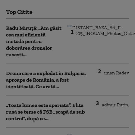
Top Citite
Radu Miruță: „Am găsit
1
cea mai eficientă
metodă pentru
doborârea dronelor
rusești...
2
Drona care a explodat în Bulgaria,
aproape de România, a fost
identificată. Ce arată...
3
„Toată lumea este speriată”. Elita
rusă se teme că FSB „scapă de sub
control”, după ce...