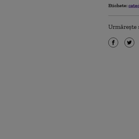
Etichete:
cate
Urmărește ș