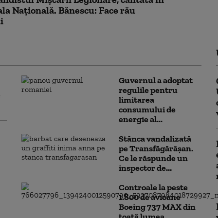
la Naţională. Bănescu: Face rău
i
Guvernul a adoptat
regulile pentru
e
limitarea
consumului de
energie al...
Stânca vandalizată
pe Transfăgărășan.
Ce le răspunde un
inspector de...
Controale la peste
1.800 de avioane
Boeing 737 MAX din
toată lumea...