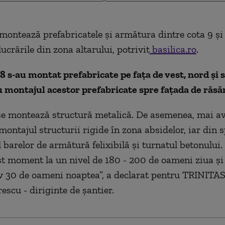
montează prefabricatele și armătura dintre cota 9 și 
lucrările din zona altarului, potrivit
basilica.ro
.
18 s-au montat prefabricate pe fața de vest, nord și s
 montajul acestor prefabricate spre fațada de răsăr
 se montează structură metalică. De asemenea, mai a
montajul structurii rigide în zona absidelor, iar din s
 barelor de armătură felixibilă și turnatul betonului.
st moment la un nivel de 180 - 200 de oameni ziua și
 30 de oameni noaptea”, a declarat pentru TRINITAS
scu - diriginte de șantier.