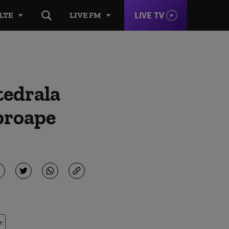
LIVE TV
LTE
LIVE FM
tedrala
aproape
e