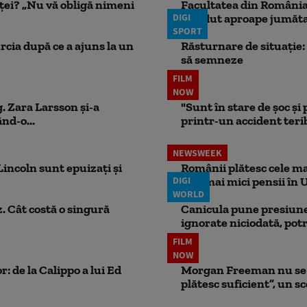
nței? „Nu vă obligă nimeni
Facultatea din România 
DIGI
pierdut aproape jumăta
SPORT
rcia după ce a ajuns la un
Răsturnare de situație: 
să semneze
FILM
NOW
. Zara Larsson și-a
"Sunt în stare de șoc și
nd-o...
printr-un accident teribi
NEWSWEEK
incoln sunt epuizați și
Românii plătesc cele mai
DIGI
cele mai mici pensii în 
WORLD
. Cât costă o singură
Canicula pune presiune
ignorate niciodată, potr
FILM
NOW
: de la Calippo a lui Ed
Morgan Freeman nu se a
plătesc suficient”, un s