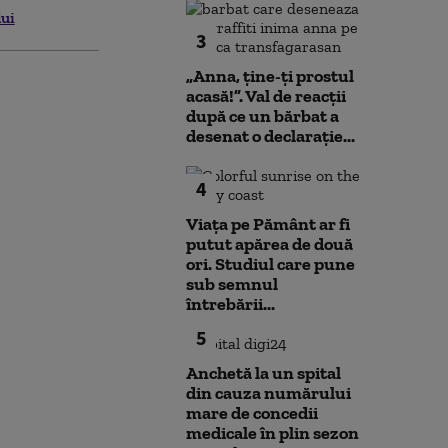
lui
3
„Anna, ţine-ţi prostul
acasă!”. Val de reacții
după ce un bărbat a
desenat o declarație...
4
Viața pe Pământ ar fi
putut apărea de două
ori. Studiul care pune
sub semnul
întrebării...
5
Anchetă la un spital
din cauza numărului
mare de concedii
medicale în plin sezon