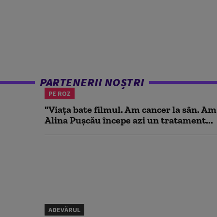
PARTENERII NOȘTRI
PE ROZ
"Viața bate filmul. Am cancer la sân. Am
Alina Pușcău începe azi un tratament...
ADEVĂRUL