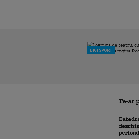
DIGI SPORT
Te-ar p
Catedra
deschis
perioad