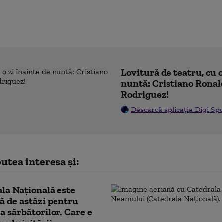
Lovitură de teatru, cu o
nuntă: Cristiano Ronal
Rodriguez!
Descarcă aplicația Digi Sp
utea interesa și:
la Națională este
ă de astăzi pentru
a sărbătorilor. Care e