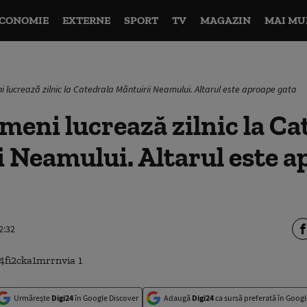
CONOMIE
EXTERNE
SPORT
TV
MAGAZIN
MAI MU
 lucrează zilnic la Catedrala Mântuirii Neamului. Altarul este aproape gata
meni lucrează zilnic la Ca
 Neamului. Altarul este 
2:32
Urmărește
Digi24
în Google Discover
Adaugă
Digi24
ca sursă preferată în Googl