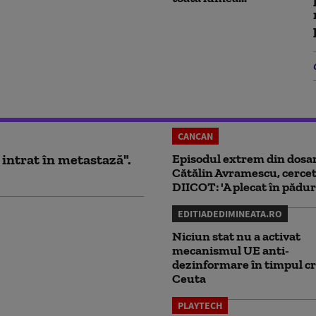
CANCAN
 intrat în metastază".
Episodul extrem din dosar
Cătălin Avramescu, cercet
DIICOT: 'A plecat în pădur
EDITIADEDIMINEATA.RO
Niciun stat nu a activat
mecanismul UE anti-
dezinformare în timpul cr
Ceuta
PLAYTECH