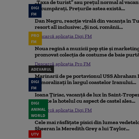
„Taxa de turist” sau prețul normal al vaca
DIGI
să cumpărați. Prețurile astea există...
FM
Dan Negru, reacție virală din vacanța în Tu
resort all inclusive: „Și noi, românii...
PRO
Descarcă aplicația Digi FM
FM
Noua regină a muzicii pop știe și marketing
promovat colecția de costume de baie purtâ
Descarcă aplicația Pro FM
ADEVARUL
Marinarii de pe portavionul USS Abraham L
DIGI
demoralizați în largul coastelor Iranului...
FM
Ioana Țiriac, vacanță de lux în Saint-Tropez
noapte la hotelul cu aspect de castel ales...
DIGI
ANIMAL
Descarcă aplicația Digi FM
WORLD
Cele mai răsfățate pisici din lumea vedetelor
Sheeran la Meredith Grey a lui Taylor...
UTV