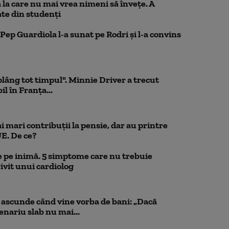
la care nu mai vrea nimeni să înveţe. A
te din studenţi
Pep Guardiola l-a sunat pe Rodri și l-a convins
 plâng tot timpul". Minnie Driver a trecut
l în Franța...
 mari contribuții la pensie, dar au printre
UE. De ce?
 pe inimă. 5 simptome care nu trebuie
ivit unui cardiolog
scunde când vine vorba de bani: „Dacă
cenariu slab nu mai...