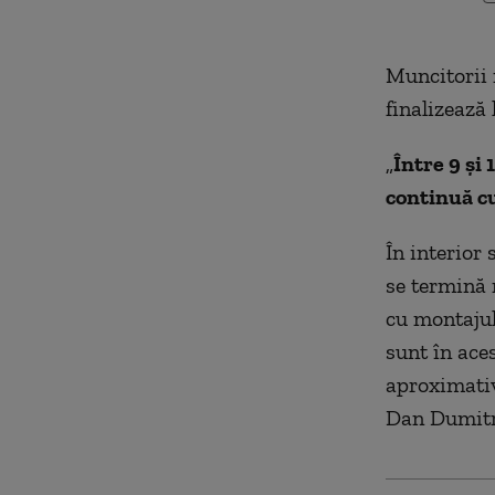
Muncitorii 
finalizează 
„
Între 9 și 
continuă cu
În interior
se termină 
cu montajul
sunt în ace
aproximativ
Dan Dumitre