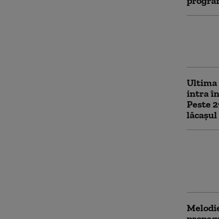
program
Slujbe 
Neamulu
Națion
Ultima 
intra î
Peste 2
lăcașul
Catedra
Neamul
Moscova
de pute
Melodie
propaga