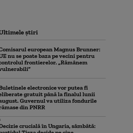
Ultimele știri
Comisarul european Magnus Brunner:
UE nu se poate baza pe vecini pentru
controlul frontierelor. „Rămânem
vulnerabili”
Buletinele electronice vor putea fi
eliberate gratuit până la finalul lunii
august. Guvernul va utiliza fondurile
rămase din PNRR
Decizie crucială în Ungaria, sâmbătă:
partidul Tisza decide pe cine