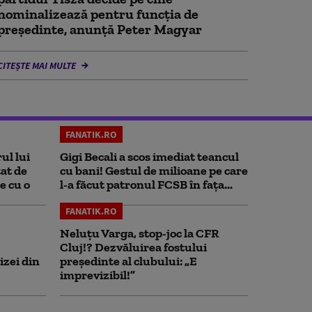
nominalizează pentru funcția de
președinte, anunță Peter Magyar
CITEȘTE MAI MULTE
FANATIK.RO
ul lui
Gigi Becali a scos imediat teancul
at de
cu bani! Gestul de milioane pe care
e cu o
l-a făcut patronul FCSB în fața...
FANATIK.RO
Neluțu Varga, stop-joc la CFR
Cluj!? Dezvăluirea fostului
izei din
președinte al clubului: „E
imprevizibil!”