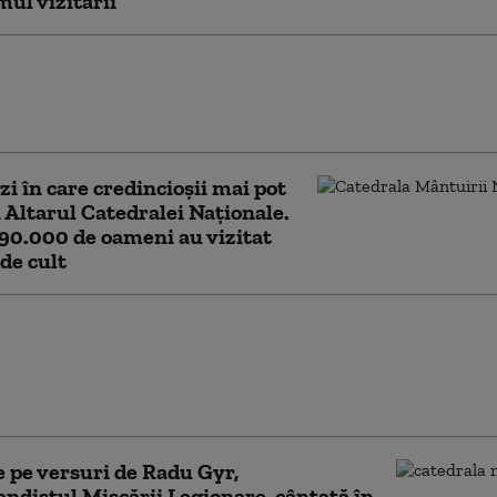
ul vizitării
la Catedrala Mântuirii
i de Sfântul Andrei și Ziua
ală
zi în care credincioșii mai pot
n Altarul Catedralei Naționale.
90.000 de oameni au vizitat
 de cult
la Mântuirii
ui, o provocare pentru
: „Este o competiție
re soft”
 pe versuri de Radu Gyr,
ndistul Mişcării Legionare, cântată în