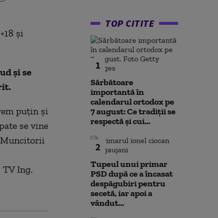
TOP CITITE
+18 și
1
ud și se
Sărbătoare
it.
importantă în
calendarul ortodox pe
vem puțin și
7 august: Ce tradiții se
respectă și cui...
pate se vine
 Muncitorii
2
Tupeul unui primar
 TV Ing.
PSD după ce a încasat
despăgubiri pentru
secetă, iar apoi a
vândut...