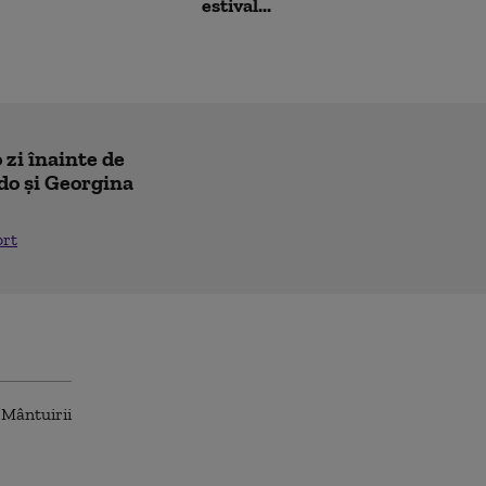
estival...
 zi înainte de
do și Georgina
ort