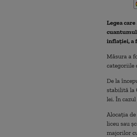
Legea care
cuantumul a
inflaţiei, 
Măsura a fo
categoriile 
De la începu
stabilită la
lei. În cazu
Alocaţia de 
liceu sau ş
majorilor c