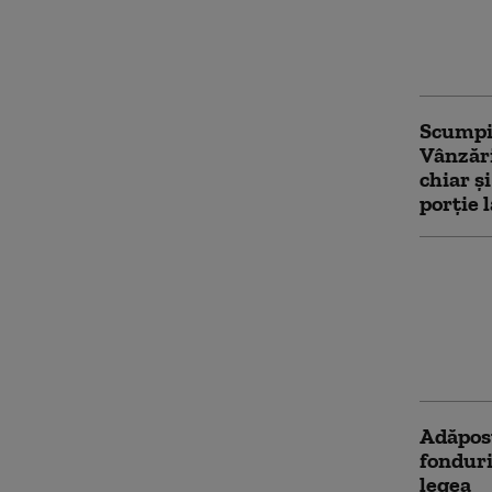
sezon t
dintre 
vânzar
Scumpir
Vânzări
chiar ș
porție 
Noi reg
revine 
piroteh
accesul
dizabili
Adăpost
fonduri
legea