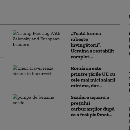
„Toată lumea
iubește
învingătorii”.
Ucraina a restabilit
complet...
România este
printre țările UE cu
cele mai mici salarii
minime, dar...
Scădere ușoară a
prețului
carburanților după
ce a fost plafonat...