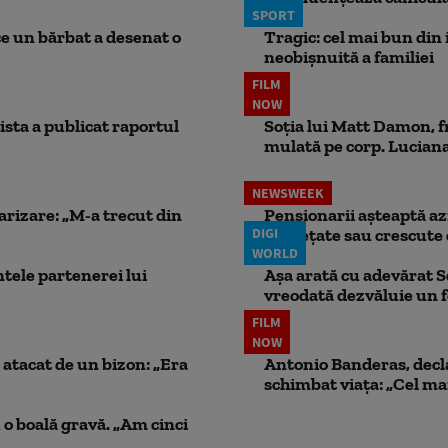
SPORT
ce un bărbat a desenat o
Tragic: cel mai bun din i
neobișnuită a familiei
FILM
NOW
ista a publicat raportul
Soția lui Matt Damon, f
mulată pe corp. Luciana 
NEWSWEEK
larizare: „M-a trecut din
Pensionarii așteaptă azi
DIGI
înghețate sau crescute 
WORLD
ele partenerei lui
Așa arată cu adevărat S
vreodată dezvăluie un
FILM
NOW
atacat de un bizon: „Era
Antonio Banderas, decla
schimbat viața: „Cel mai
 o boală gravă. „Am cinci