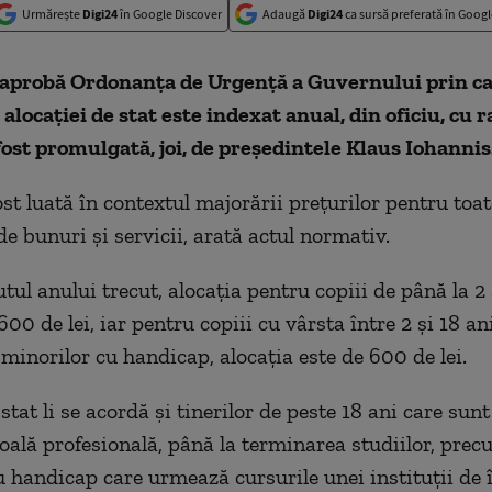
Urmărește
Digi24
în Google Discover
Adaugă
Digi24
ca sursă preferată în Googl
 aprobă Ordonanţa de Urgenţă a Guvernului prin c
locaţiei de stat este indexat anual, din oficiu, cu 
a fost promulgată, joi, de preşedintele Klaus Iohannis
st luată în contextul majorării preţurilor pentru toat
de bunuri şi servicii, arată actul normativ.
tul anului trecut, alocaţia pentru copiii de până la 2 
 600 de lei, iar pentru copiii cu vârsta între 2 şi 18 an
l minorilor cu handicap, alocaţia este de 600 de lei.
stat li se acordă şi tinerilor de peste 18 ani care sunt
coală profesională, până la terminarea studiilor, prec
u handicap care urmează cursurile unei instituţii de