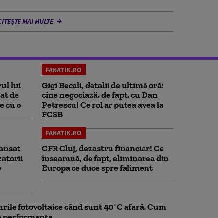
CITEȘTE MAI MULTE
FANATIK.RO
ul lui
Gigi Becali, detalii de ultimă oră:
at de
cine negociază, de fapt, cu Dan
e cu o
Petrescu! Ce rol ar putea avea la
FCSB
FANATIK.RO
ansat
CFR Cluj, dezastru financiar! Ce
zatorii
înseamnă, de fapt, eliminarea din
e
Europa ce duce spre faliment
rile fotovoltaice când sunt 40°C afară. Cum
la performanța