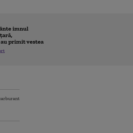
cânte imnul
 ţară,
 au primit vestea
ort