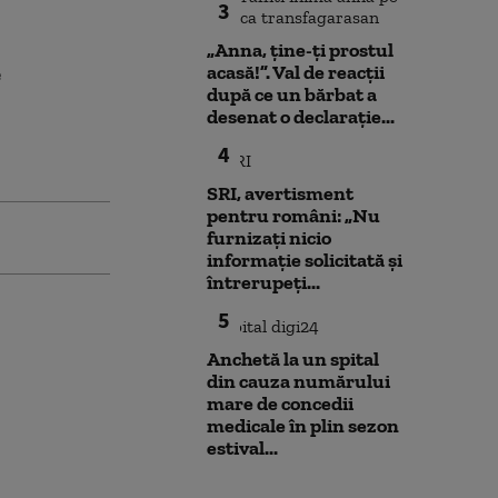
3
„Anna, ţine-ţi prostul
e
acasă!”. Val de reacții
după ce un bărbat a
desenat o declarație...
4
SRI, avertisment
pentru români: „Nu
furnizați nicio
informație solicitată și
întrerupeți...
5
Anchetă la un spital
din cauza numărului
mare de concedii
medicale în plin sezon
estival...