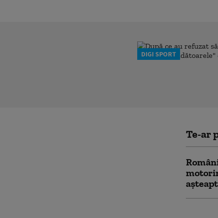
DIGI SPORT
Te-ar p
România
motorin
așteap
Băile Fe