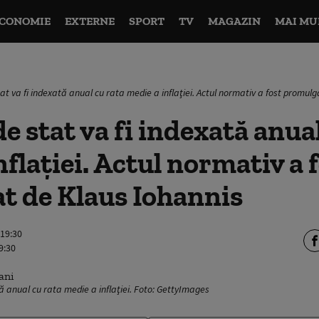
CONOMIE
EXTERNE
SPORT
TV
MAGAZIN
MAI MU
tat va fi indexată anual cu rata medie a inflaţiei. Actul normativ a fost promul
de stat va fi indexată anua
nflaţiei. Actul normativ a 
t de Klaus Iohannis
 19:30
9:30
tă anual cu rata medie a inflaţiei. Foto: GettyImages