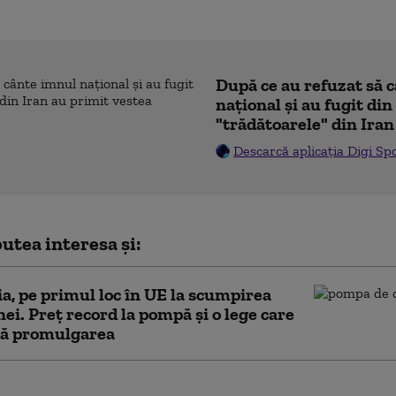
După ce au refuzat să 
naţional şi au fugit din
"trădătoarele" din Iran
Descarcă aplicația Digi Sp
utea interesa și:
, pe primul loc în UE la scumpirea
ei. Preț record la pompă și o lege care
tă promulgarea
lix, la un pas de criză: cel mai slab