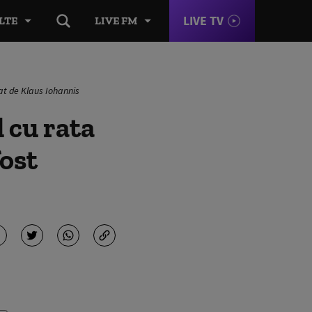
LIVE TV
LTE
LIVE FM
gat de Klaus Iohannis
l cu rata
fost