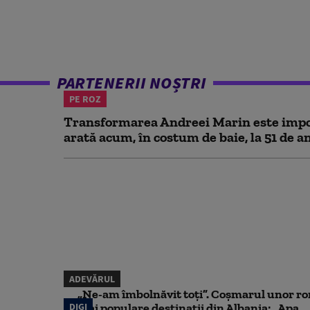
PARTENERII NOȘTRI
PE ROZ
Transformarea Andreei Marin este impo
arată acum, în costum de baie, la 51 de a
ADEVĂRUL
„Ne-am îmbolnăvit toți”. Coșmarul unor ro
DIGI
mai populare destinații din Albania: „Apa...