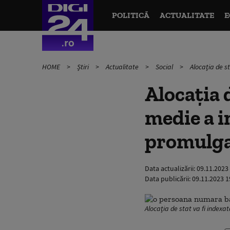
POLITICĂ
ACTUALITATE
E
HOME
Știri
Actualitate
Social
Alocaţia de s
Alocaţia 
medie a i
promulga
Data actualizării:
09.11.2023
Data publicării:
09.11.2023 1
Alocaţia de stat va fi indexa