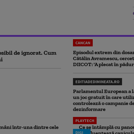
CANCAN
sibil de ignorat. Cum
Episodul extrem din dosar
Cătălin Avramescu, cercet
ni
DIICOT: 'A plecat în pădur
EDITIADEDIMINEATA.RO
Parlamentul European a l
un joc gratuit în care utili
controlează o campanie d
dezinformare
PLAYTECH
mâni într-una dintre cele
Ce se întâmplă cu panou
DIGI
le influențează canicu