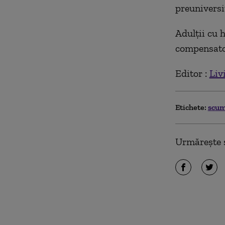
preuniversi
Adulţii cu 
compensator
Editor :
Liv
Etichete:
scum
Urmărește ș