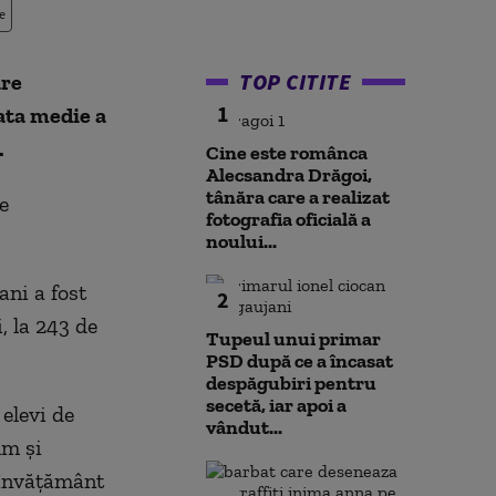
e
TOP CITITE
are
1
rata medie a
.
Cine este românca
Alecsandra Drăgoi,
tânăra care a realizat
e
fotografia oficială a
noului...
ani a fost
2
i, la 243 de
Tupeul unui primar
PSD după ce a încasat
despăgubiri pentru
secetă, iar apoi a
 elevi de
vândut...
um şi
 învăţământ