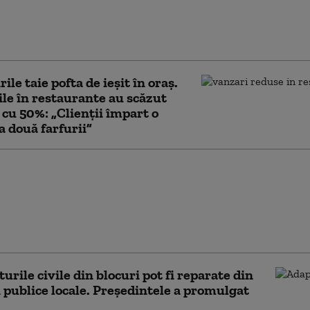
uristic de după pandemie. Multe
pensiuni au fost scoase deja la
e
ile taie pofta de ieșit în oraș.
le în restaurante au scăzut
i cu 50%: „Clienții împart o
la două farfurii”
uli pe stadioane: berea
pe arene, spectacole
nice și obligații privind
 persoanelor cu
tăți
urile civile din blocuri pot fi reparate din
 publice locale. Președintele a promulgat