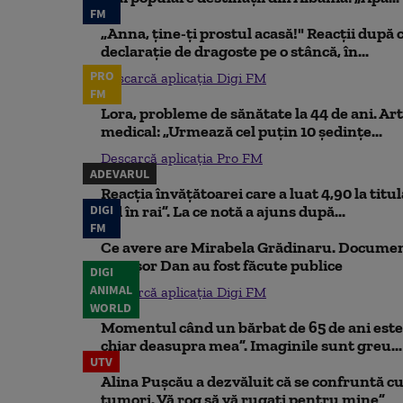
FM
„Anna, ţine-ţi prostul acasă!" Reacţii după 
declaraţie de dragoste pe o stâncă, în...
PRO
Descarcă aplicația Digi FM
FM
Lora, probleme de sănătate la 44 de ani. Art
medical: „Urmează cel puțin 10 ședințe...
Descarcă aplicația Pro FM
ADEVARUL
Reacția învățătoarei care a luat 4,90 la titu
DIGI
iad în rai”. La ce notă a ajuns după...
FM
Ce avere are Mirabela Grădinaru. Document
Nicușor Dan au fost făcute publice
DIGI
ANIMAL
Descarcă aplicația Digi FM
WORLD
Momentul când un bărbat de 65 de ani este 
chiar deasupra mea”. Imaginile sunt greu...
UTV
Alina Pușcău a dezvăluit că se confruntă cu
tumori. Vă rog să vă rugați pentru mine”