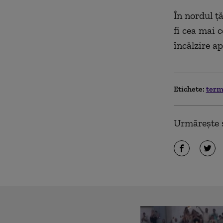
În nordul ț
fi cea mai c
încălzire ap
Etichete:
term
Urmărește ș