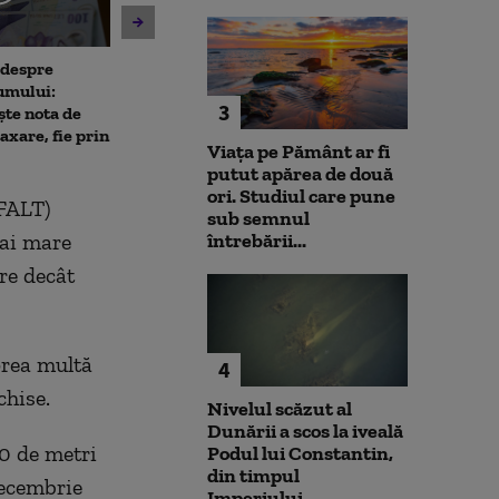
 despre
Antrenament cu miză:
10 luni de la ex
umului:
pușcașii marini români au
Rahova: Oameni
3
ște nota de
testat vehiculele de asalt
așteaptă să intr
taxare, fie prin
amfibiu AAV-7 alături de
Primarul Cipri
Viața pe Pământ ar fi
militarii SUA
„Am comandat 
putut apărea de două
ori. Studiul care pune
(FALT)
sub semnul
mai mare
întrebării...
re decât
prea multă
4
chise.
Nivelul scăzut al
Dunării a scos la iveală
0 de metri
Podul lui Constantin,
din timpul
decembrie
Imperiului...