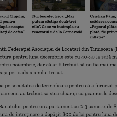
arul Clujului,
Nuclearelectrica: „Mai
Cristian Păun,
ul pentru
putem câștiga două-trei
scăderea cons
upă o noapte
zile”. Ce se va întâmpla cu
„Poporul plăte
itați de cafea”
reactorul 2 de la Cernavodă
plată, fie prin 
inflație”
ţii Federaţiei Asociaţiei de Locatari din Timişoara 
actura pentru luna decembrie este cu 40-50 la sută 
entru noiembrie, dar că ar fi trebuit să nu fie mai ma
eaşi perioadă a anului trecut.
a pe societatea de termoficare pentru că a furnizat 
r oamenii au trebuit să stea chiar și cu geamurile des
 Banatului, pentru un apartament cu 2-3 camere, de 8
ctura de întreținere a depășit 800 de lei pentru luna 