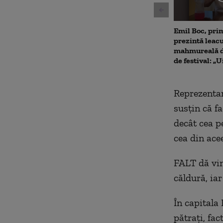
Emil Boc, prim
prezintă leac
mahmureală d
de festival: „U
Reprezentan
susţin că f
decât cea p
cea din ace
FALT dă vin
căldură, ia
În capitala
pătrați, fa