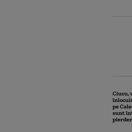
„O să e
că Prim
ajunge 
subvenţ
transp
Ciucu, 
înlocui
pe Cale
sunt în
pierde