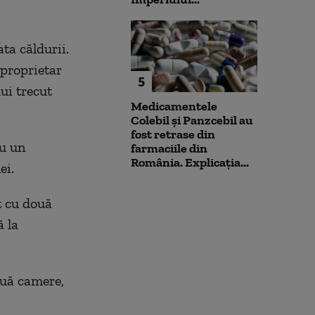
ta căldurii.
proprietar
5
ui trecut
Medicamentele
Colebil și Panzcebil au
fost retrase din
ru un
farmaciile din
România. Explicația...
ei.
t cu două
ă la
ouă camere,