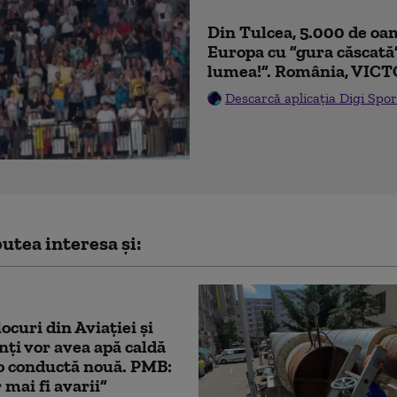
Din Tulcea, 5.000 de oam
Europa cu ”gura căscată
lumea!”. România, VICT
Descarcă aplicația Digi Spor
utea interesa și:
ocuri din Aviației și
ți vor avea apă caldă
o conductă nouă. PMB:
 mai fi avarii”