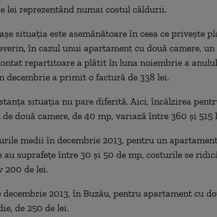
e lei reprezentând numai costul căldurii.
rașe situația este asemănătoare în ceea ce privește pla
verin, în cazul unui apartament cu două camere, un 
ontat repartitoare a plătit în luna noiembrie a anulul
 în decembrie a primit o factură de 338 lei.
tanța situația nu pare diferită. Aici, încălzirea pent
de două camere, de 40 mp, variază între 360 și 515 l
sturile medii în decembrie 2013, pentru un apartamen
 au suprafeţe între 30 şi 50 de mp, costurile se ridic
 200 de lei.
e decembrie 2013, în Buzău, pentru apartament cu d
ie, de 250 de lei.