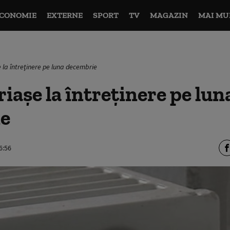
CONOMIE
EXTERNE
SPORT
TV
MAGAZIN
MAI MU
e la întreţinere pe luna decembrie
riaşe la întreţinere pe lun
e
6:56