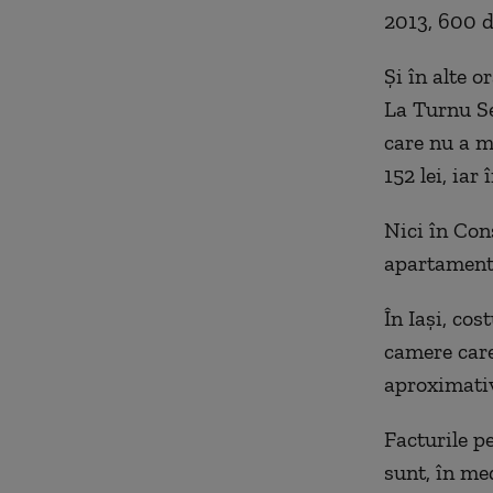
2013, 600 d
Și în alte o
La Turnu Se
care nu a m
152 lei, iar
Nici în Cons
apartament 
În Iași, co
camere care
aproximativ
Facturile p
sunt, în med