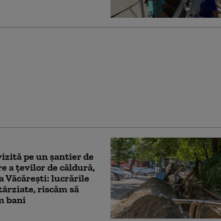
xpun tot”. Ciucu spune
ăria Capitalei va
în faliment din cauza
iilor la termoficare și
ort în comun
vizită pe un șantier de
re a țevilor de căldură,
a Văcărești: lucrările
târziate, riscăm să
m bani