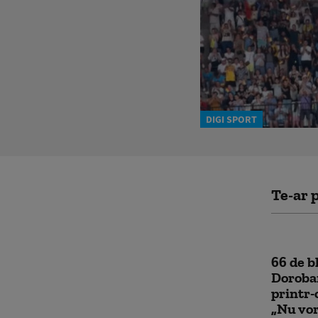
DIGI SPORT
Te-ar p
66 de bl
Doroban
printr-
„Nu vor