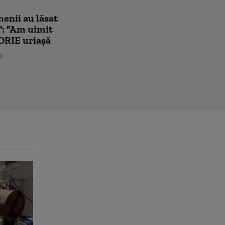
enii au lăsat
”: ”Am uimit
ORIE uriașă
t