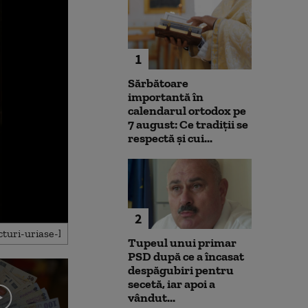
1
Sărbătoare
importantă în
calendarul ortodox pe
7 august: Ce tradiții se
respectă și cui...
2
Tupeul unui primar
PSD după ce a încasat
despăgubiri pentru
secetă, iar apoi a
vândut...