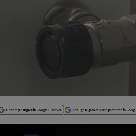
Urmărește
Digi24
în Google Discover
Adaugă
Digi24
ca sursă preferată în Googl