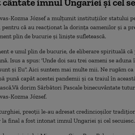
 cântate imnul Ungariei şi cel s
vas-Kozma József a mulţumit instituţiilor statului p
i pentru că au reacţionat la dorinţa oamenilor şi a pr
ent plin de bucurie şi linişte sufletească.
nt e unul plin de bucurie, de eliberare spirituală că
ună. Isus a spus: 'Unde doi sau trei oameni se aduna
sunt şi Eu". Aici suntem mai multe mii. Ne rugăm ca
 pună capăt acestei pandemii şi ca traiul în această
scă.Vă dorim Sărbători Pascale binecuvântate tuturo
rvas-Kozma József.
iturghiei, preoţii le-au adresat credincioşilor tradiţio
r la final a fost intonat imnul Ungariei şi cel secuiesc.