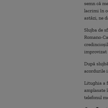
semn că mer
lacrimi în 
astăzi, ne d
Slujba de sf
Romano-Cato
credincioşil
improvizat 
După slujbă
acordurile 
Litughia a f
amplasate î
telefonul m