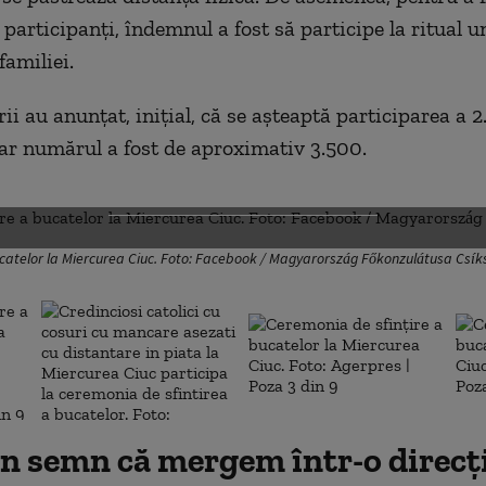
participanţi, îndemnul a fost să participe la ritual u
amiliei.
ii au anunţat, iniţial, că se aşteaptă participarea a 
ar numărul a fost de aproximativ 3.500.
DESCHIDE GALERIA FOTO
ucatelor la Miercurea Ciuc. Foto: Facebook / Magyarország Főkonzulátusa Csí
un semn că mergem într-o direcţ