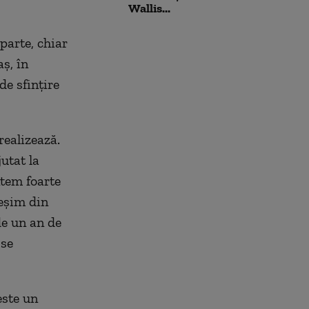
Wallis...
parte, chiar
ş, în
de sfinţire
realizează.
utat la
ntem foarte
ieşim din
de un an de
 se
este un