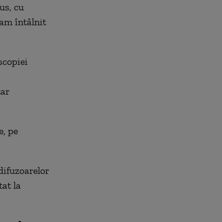
us, cu
-am întâlnit
scopiei
tar
e, pe
 difuzoarelor
at la