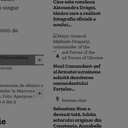
Cine este românca
n singur
Alecsandra Drăgoi,
tânăra care a realizat
fotografia oficială a
noului...
2.000 de
4
Noul Comandant-șef
kszereda
al Armatei ucrainene
solicită demiterea
comandantului
Forțelor...
5
Sebastian Stan a
devenit tată. Iubita
ie
actorului originar din
Constanța, Annabelle