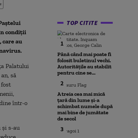
e
TOP CITITE
Paştelui
n condiții
 care au
1
onavirus.
Până când mai poate fi
folosit buletinul vechi.
ţa Palatului
Autoritățile au stabilit
pentru cine se...
 an, să
2
 fost
menii,
A treia cea mai mică
țară din lume și-a
dine într-o
schimbat numele după
mai bine de jumătate
de secol
 şi s-au
3
reduce