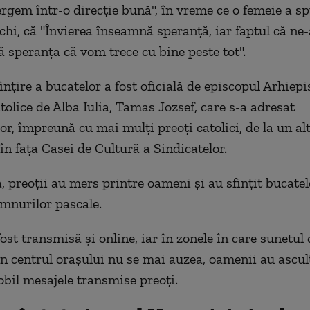
gem într-o direcţie bună", în vreme ce o femeie a sp
ochi, că "Învierea înseamnă speranţă, iar faptul că ne
ă speranţa că vom trece cu bine peste tot".
inţire a bucatelor a fost oficială de episcopul Arhiepi
lice de Alba Iulia, Tamas Jozsef, care s-a adresat
or, împreună cu mai mulţi preoţi catolici, de la un al
în faţa Casei de Cultură a Sindicatelor.
, preoţii au mers printre oameni şi au sfinţit bucatel
imnurilor pascale.
ost transmisă şi online, iar în zonele în care sunetul
n centrul oraşului nu se mai auzea, oamenii au ascult
obil mesajele transmise preoţi.