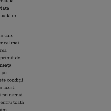
mat, la
viaţa
ioadă în
în care
er cel mai
erea
 primit de
ineaţa
a pe
ste condiţii
m acest
şi nu numai.
pentru toată
mim