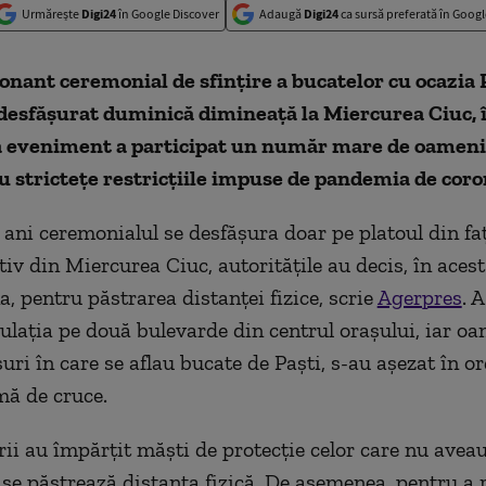
Urmărește
Digi24
în Google Discover
Adaugă
Digi24
ca sursă preferată în Googl
nant ceremonial de sfinţire a bucatelor cu ocazia 
 desfăşurat duminică dimineaţă la Miercurea Ciuc, î
La eveniment a participat un număr mare de oameni,
u strictețe restricţiile impuse de pandemia de cor
i ani ceremonialul se desfăşura doar pe platoul din fa
iv din Miercurea Ciuc, autorităţile au decis, în acest
a, pentru păstrarea distanţei fizice, scrie
Agerpres
. A
culaţia pe două bulevarde din centrul oraşului, iar oa
ri în care se aflau bucate de Paşti, s-au aşezat în or
mă de cruce.
ii au împărţit măşti de protecţie celor care nu aveau
 se păstrează distanţa fizică. De asemenea, pentru a 