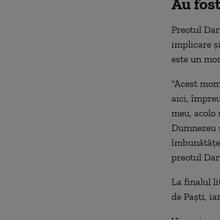
Au fost
Preotul Dar
implicare ş
este un mom
"Acest mome
aici, împre
meu, acolo 
Dumnezeu să
îmbunătăţea
preotul Da
La finalul l
de Paşti, ia