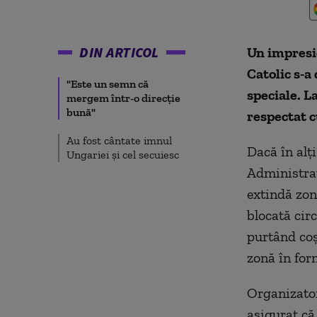
DIN ARTICOL
Un impresio
Catolic s-a
"Este un semn că
speciale. 
mergem într-o direcţie
bună"
respectat c
Au fost cântate imnul
Dacă în alţ
Ungariei şi cel secuiesc
Administrat
extindă zon
blocată cir
purtând coşu
zonă în for
Organizator
asigurat că