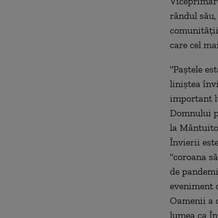
Viceprimaru
rândul său,
comunităţii 
care cel ma
"Paştele es
liniştea în
important lu
Domnului pe
la Mântuito
Învierii est
"coroana să
de pandemie
eveniment d
Oamenii a d
lumea ca Î