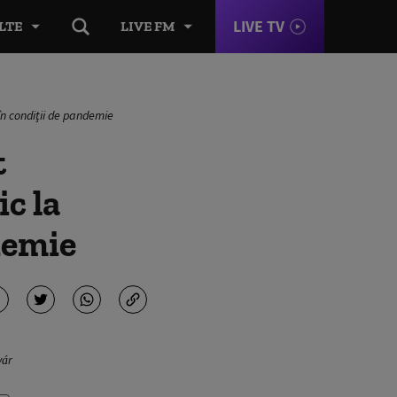
LIVE TV
LTE
LIVE FM
în condiţii de pandemie
t
ic la
demie
vár