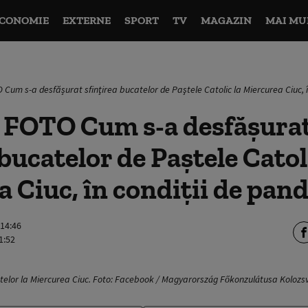
CONOMIE
EXTERNE
SPORT
TV
MAGAZIN
MAI MU
Cum s-a desfășurat sfinţirea bucatelor de Paştele Catolic la Miercurea Ciuc, 
FOTO Cum s-a desfășura
 bucatelor de Paştele Catol
 Ciuc, în condiţii de pan
 14:46
1:52
telor la Miercurea Ciuc. Foto: Facebook / Magyarország Főkonzulátusa Kolozs