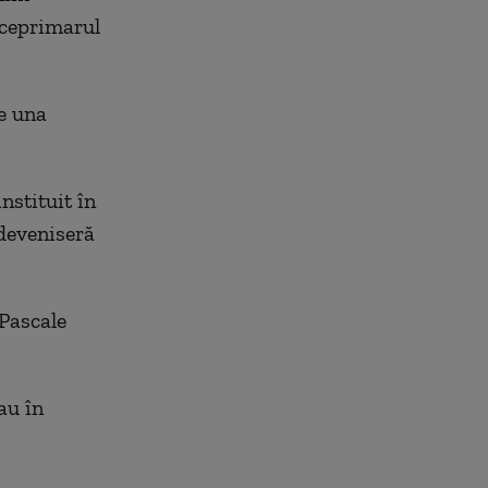
viceprimarul
te una
nstituit în
 deveniseră
 Pascale
au în