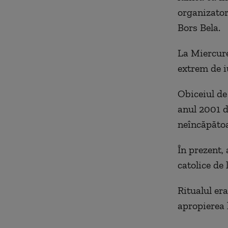
organizatori
Bors Bela.
La Miercurea
extrem de i
Obiceiul de 
anul 2001 d
neîncăpătoa
În prezent,
catolice de
Ritualul er
apropierea l