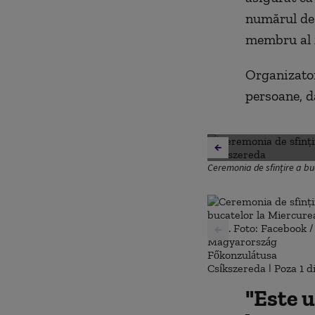
numărul de 
membru al f
Organizator
persoane, d
Ceremonia de sfințire a b
"Este 