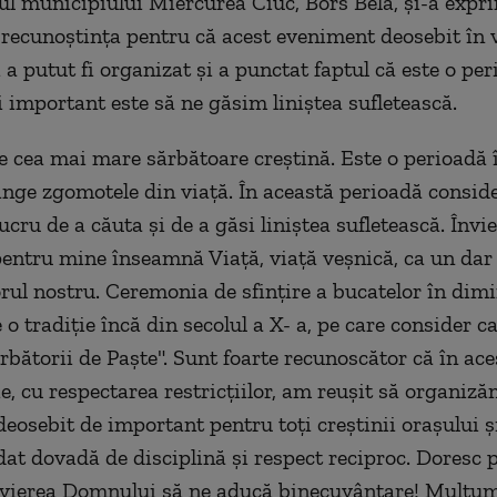
l municipiului Miercurea Ciuc, Bors Bela, şi-a expri
 recunoştinţa pentru că acest eveniment deosebit în 
a putut fi organizat şi a punctat faptul că este o per
i important este să ne găsim liniştea sufletească.
te cea mai mare sărbătoare creştină. Este o perioadă 
vinge zgomotele din viaţă. În această perioadă consid
cru de a căuta şi de a găsi liniştea sufletească. Învi
ntru mine înseamnă Viaţă, viaţă veşnică, ca un dar
rul nostru. Ceremonia de sfinţire a bucatelor în dim
e o tradiţie încă din secolul a X- a, pe care consider c
rbătorii de Paşte". Sunt foarte recunoscător că în ace
, cu respectarea restricţiilor, am reuşit să organiză
eosebit de important pentru toţi creştinii oraşului 
at dovadă de disciplină şi respect reciproc. Doresc 
nvierea Domnului să ne aducă binecuvântare! Mulţu