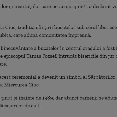
lor şi instituţiilor care ne-au sprijinit!", a declarat 
 Ciuc, tradiţia sfinţirii bucatelor sub cerul liber es
ubită, care adună comunitatea împreună.
binecuvântare a bucatelor în centrul oraşului a fost i
e episcopul Tamas Jozsef, întrucât bisericile din jur
re.
 acest ceremonial a devenit un simbol al Sărbătorilor
 la Miercurea Ciuc.
a ţinut şi înainte de 1989, dar atunci oamenii se adun
ăcaşurilor de cult.