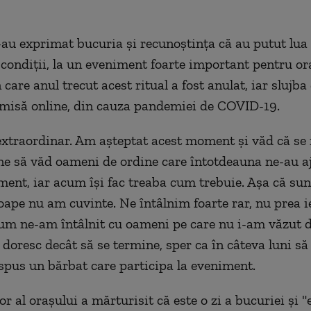
au exprimat bucuria şi recunoştinţa că au putut lua 
e condiţii, la un eveniment foarte important pentru ora
 care anul trecut acest ritual a fost anulat, iar slujba 
smisă online, din cauza pandemiei de COVID-19.
extraordinar. Am aşteptat acest moment şi văd că se 
ne să văd oameni de ordine care întotdeauna ne-au aj
ment, iar acum îşi fac treaba cum trebuie. Aşa că su
proape nu am cuvinte. Ne întâlnim foarte rar, nu prea 
cum ne-am întâlnit cu oameni pe care nu i-am văzut 
 doresc decât să se termine, sper ca în câteva luni să
 spus un bărbat care participa la eveniment.
or al oraşului a mărturisit că este o zi a bucuriei şi "