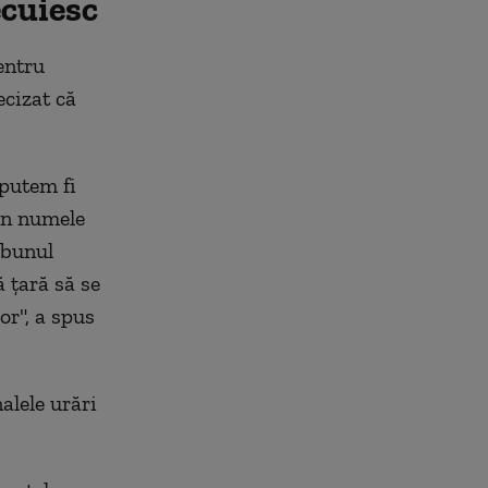
ecuiesc
entru
ecizat că
 putem fi
 în numele
 bunul
 ţară să se
r", a spus
nalele urări