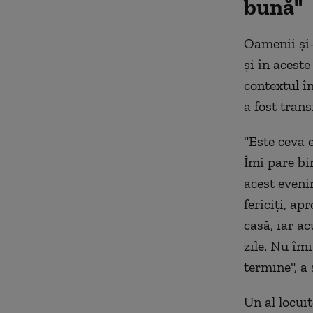
bună"
Oamenii şi-
şi în acest
contextul în
a fost tran
"Este ceva 
Îmi pare bi
acest eveni
fericiţi, a
casă, iar a
zile. Nu îmi
termine", a
Un al locuit