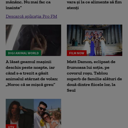
mănânc. Nu mai fac ca
vara și la ce alimente să fim
înainte”
atenți
Descarcă aplicația Pro FM
DIGI ANIMAL WORLD
FILM NOW
A lăsat geamul mașinii
Matt Damon, eclipsat de
deschis peste noapte, iar
frumoasa lui soție, pe
când s-a trezit a găsit
covorul roșu. Tablou
animalul atârnat de volan:
superb de familie alături de
„Noroc că se mișcă greu”
două dintre fiicele lor, la
Seul
UTV