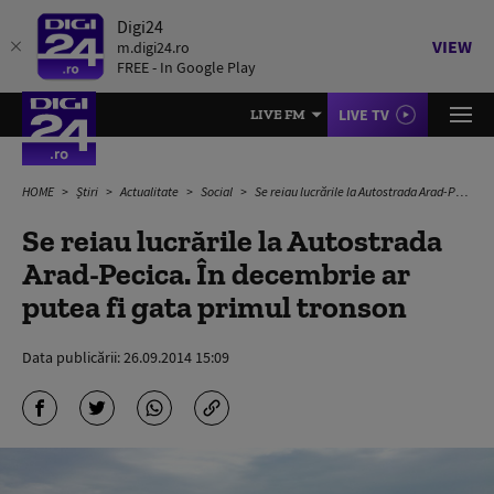
Digi24
VIEW
m.digi24.ro
FREE - In Google Play
LIVE TV
LIVE FM
HOME
Știri
Actualitate
Social
Se reiau lucrările la Autostrada Arad-Pecica. În decembrie ar putea fi gata primul tronson
Se reiau lucrările la Autostrada
Arad-Pecica. În decembrie ar
putea fi gata primul tronson
Data publicării:
26.09.2014 15:09