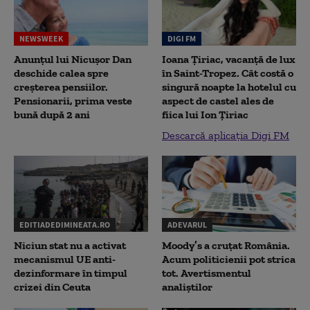
NEWSWEEK
DIGI FM
Anunțul lui Nicușor Dan
Ioana Țiriac, vacanță de lux
deschide calea spre
în Saint-Tropez. Cât costă o
creșterea pensiilor.
singură noapte la hotelul cu
Pensionarii, prima veste
aspect de castel ales de
bună după 2 ani
fiica lui Ion Țiriac
Descarcă aplicația Digi FM
EDITIADEDIMINEATA.RO
ADEVARUL
Niciun stat nu a activat
Moody’s a cruțat România.
mecanismul UE anti-
Acum politicienii pot strica
dezinformare în timpul
tot. Avertismentul
crizei din Ceuta
analiștilor