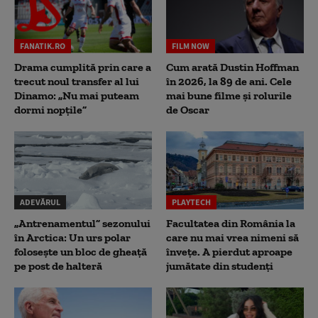
FANATIK.RO
FILM NOW
Drama cumplită prin care a
Cum arată Dustin Hoffman
trecut noul transfer al lui
în 2026, la 89 de ani. Cele
Dinamo: „Nu mai puteam
mai bune filme și rolurile
dormi nopțile”
de Oscar
ADEVĂRUL
PLAYTECH
„Antrenamentul” sezonului
Facultatea din România la
în Arctica: Un urs polar
care nu mai vrea nimeni să
folosește un bloc de gheață
înveţe. A pierdut aproape
pe post de halteră
jumătate din studenţi