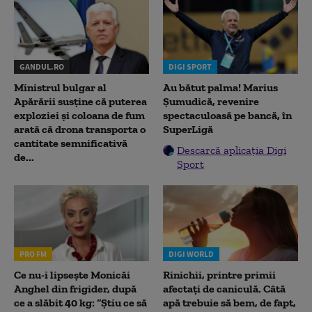
GANDUL.RO
DIGI SPORT
Ministrul bulgar al
Au bătut palma! Marius
Apărării susține că puterea
Șumudică, revenire
exploziei și coloana de fum
spectaculoasă pe bancă, în
arată că drona transporta o
SuperLigă
cantitate semnificativă
Descarcă aplicația Digi
de...
Sport
PRO FM
DIGI WORLD
Ce nu-i lipsește Monicăi
Rinichii, printre primii
Anghel din frigider, după
afectați de caniculă. Câtă
ce a slăbit 40 kg: “Știu ce să
apă trebuie să bem, de fapt,