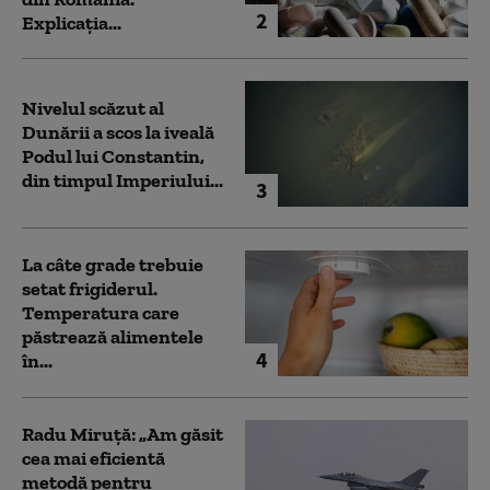
2
Explicația...
Nivelul scăzut al
Dunării a scos la iveală
Podul lui Constantin,
din timpul Imperiului...
3
La câte grade trebuie
setat frigiderul.
Temperatura care
păstrează alimentele
4
în...
Radu Miruță: „Am găsit
cea mai eficientă
metodă pentru