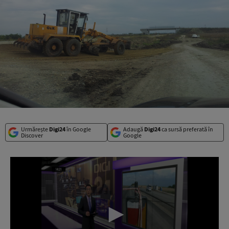
Urmărește
Digi24
în Google
Adaugă
Digi24
ca sursă preferată în
Discover
Google