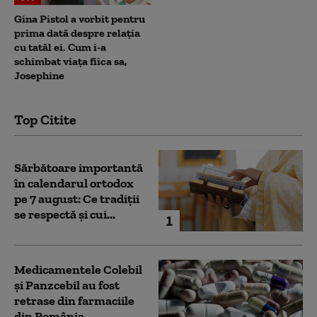
Gina Pistol a vorbit pentru
prima dată despre relația
cu tatăl ei. Cum i-a
schimbat viața fiica sa,
Josephine
Top Citite
Sărbătoare importantă
în calendarul ortodox
pe 7 august: Ce tradiții
se respectă și cui...
1
Medicamentele Colebil
și Panzcebil au fost
retrase din farmaciile
din România.