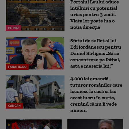
Portalul Leului aduce
întâlniri cu potențial
uriaș pentru 3 zodii.
Viața lor poate lua o
nouă direcție
PE ROZ
Sfatul de suflet al lui
Edi Iordănescu pentru
Daniel Bîrligea: „Să se
concentreze pe fotbal,
asta e meseria lui!”
FANATIK.RO
4.000 lei amendă
tuturor românilor care
locuiesc la casă și fac
acest lucru în curte,
crezând că nu îi vede
CANCAN
nimeni