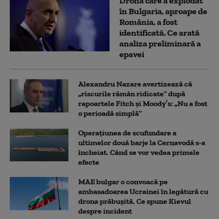
Drona care a explodat
în Bulgaria, aproape de
România, a fost
identificată. Ce arată
analiza preliminară a
epavei
Alexandru Nazare avertizează că
„riscurile rămân ridicate” după
rapoartele Fitch și Moody’s: „Nu a fost
o perioadă simplă”
Operațiunea de scufundare a
ultimelor două barje la Cernavodă s-a
încheiat. Când se vor vedea primele
efecte
MAE bulgar o convoacă pe
ambasadoarea Ucrainei în legătură cu
drona prăbuşită. Ce spune Kievul
despre incident