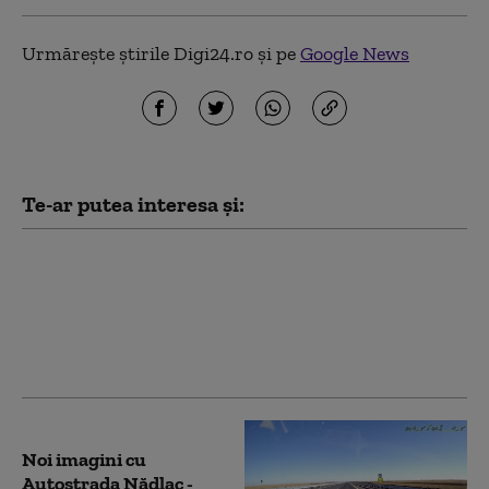
Urmărește știrile Digi24.ro și pe
Google News
Te-ar putea interesa și:
Cine taie panglica la
Nădlac?
Noi imagini cu
Autostrada Nădlac -