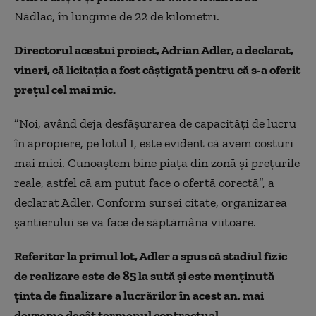
Nădlac, în lungime de 22 de kilometri.
Directorul acestui proiect, Adrian Adler, a declarat,
vineri, că licitaţia a fost câştigată pentru că s-a oferit
preţul cel mai mic.
”Noi, având deja desfăşurarea de capacităţi de lucru
în apropiere, pe lotul I, este evident că avem costuri
mai mici. Cunoaştem bine piaţa din zonă şi preţurile
reale, astfel că am putut face o ofertă corectă”, a
declarat Adler. Conform sursei citate, organizarea
şantierului se va face de săptămâna viitoare.
Referitor la primul lot, Adler a spus că stadiul fizic
de realizare este de 85 la sută şi este menţinută
ţinta de finalizare a lucrărilor în acest an, mai
devreme decât termenul contractual.