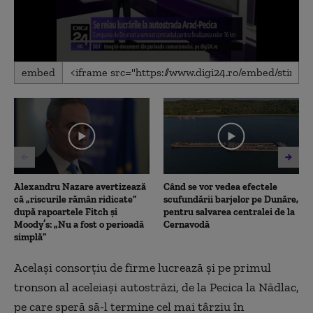
0
embed
seconds
of
43
seconds
Alexandru Nazare avertizează
Când se vor vedea efectele
că „riscurile rămân ridicate”
scufundării barjelor pe Dunăre,
după rapoartele Fitch și
pentru salvarea centralei de la
Moody’s: „Nu a fost o perioadă
Cernavodă
simplă”
Acelaşi consorţiu de firme lucrează şi pe primul
tronson al aceleiaşi autostrăzi, de la Pecica la Nădlac,
pe care speră să-l termine cel mai târziu în