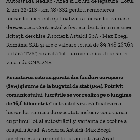
Autostrada Nădlac - Arad şi Drum de legătură, Lotul
2, km 22+218 - km 38+882 pentru remedierea
lucrărilor existente şi finalizarea lucrărilor rămase
de executat. Contractul a fost atribuit, în urma unei
licitaţii deschise, Asocierii Astaldi SpA - Max Boegl
România SRL şi are o valoare totală de 89.348.287,63
lei fără TVA", se arată într-un comunicat transmis
vineri de CNADNR.
Finanţarea este asigurată din fonduri europene
(85%) şi sume de la bugetul de stat (15%). Potrivit
comunicatului, lucrările se vor realiza pe o lungime
de 16,6 kilometri.
Contractul vizează finalizarea
lucrărilor rămase de executat, inclusiv conexiunea
cu primul lot al autostrăzii şi varianta de ocolire a
oraşului Arad. Asocierea Astaldi-Max Boegl
construieşte şi primul lot al autostrăzii Arad -