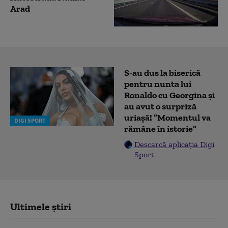
Arad
S-au dus la biserică
pentru nunta lui
Ronaldo cu Georgina și
au avut o surpriză
uriașă! ”Momentul va
DIGI SPORT
rămâne în istorie”
Descarcă aplicația Digi
Sport
Ultimele știri